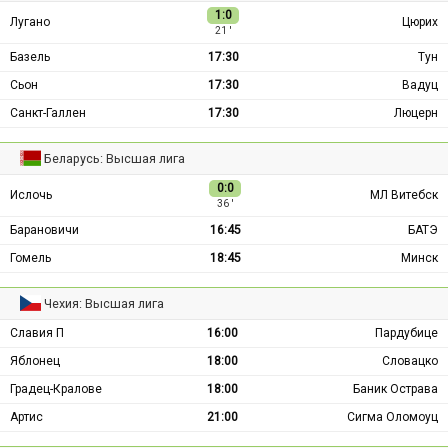
1:0
Лугано
Цюрих
21 ′
Базель
17:30
Тун
Сьон
17:30
Вадуц
Санкт-Галлен
17:30
Люцерн
Беларусь: Высшая лига
0:0
Ислочь
МЛ Витебск
36 ′
Барановичи
16:45
БАТЭ
Гомель
18:45
Минск
Чехия: Высшая лига
Славия П
16:00
Пардубице
Яблонец
18:00
Словацко
Градец-Кралове
18:00
Баник Острава
Артис
21:00
Сигма Оломоуц