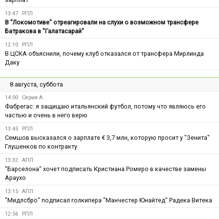
13:47
РПЛ
В "Локомотиве" отреагировали на слухи о возможном трансфере
Батракова в "Галатасарай"
12:10
РПЛ
В ЦСКА объяснили, почему клуб отказался от трансфера Мирлинда
Даку
8 августа, суббота
14:00
Серия А
Фабрегас: я защищаю итальянский футбол, потому что являюсь его
частью и очень в него верю
13:45
РПЛ
Семшов высказался о зарплате € 3,7 млн, которую просит у "Зенита"
Глушенков по контракту
13:32
АПЛ
"Барселона" хочет подписать Кристиана Ромеро в качестве замены
Араухо
13:15
АПЛ
"Мидлсбро" подписал голкипера "Манчестер Юнайтед" Радека Витека
12:56
РПЛ