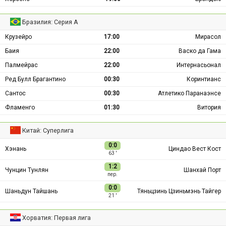
Бразилия: Серия А
Крузейро
17:00
Мирасол
Баия
22:00
Васко да Гама
Палмейрас
22:00
Интернасьонал
Ред Булл Брагантино
00:30
Коринтианс
Сантос
00:30
Атлетико Паранаэнсе
Фламенго
01:30
Витория
Китай: Суперлига
0:0
Хэнань
Циндао Вест Кост
63 ′
1:2
Чунцин Тунлян
Шанхай Порт
пер.
0:0
Шаньдун Тайшань
Тяньцзинь Цзиньмэнь Тайгер
21 ′
Хорватия: Первая лига