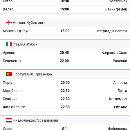
Ротор
18:30
Челябинск
Велес
19:00
Ленинградец
Англия: Кубок лиги
Мэнсфилд Таун
18:00
Шеффилд Юнайтед
Италия: Кубок
Ареццо
20:45
ФеральпиСало
Беневенто
22:00
Равенна
Португалия: Примейра
Порту
20:00
Алверка
Морейренсе
22:30
Брага
Бенфика
22:30
Академику
Жил Висенте
22:30
Риу Аве
Нидерланды: Эредивизия
Спарта
0:1
Фейеноорд