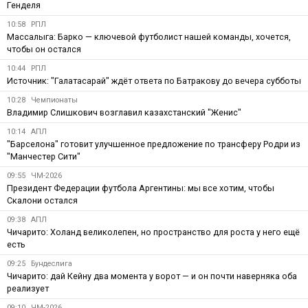
Генделя
10:58
РПЛ
Массалыга: Барко — ключевой футболист нашей команды, хочется,
чтобы он остался
10:44
РПЛ
Источник: "Галатасарай" ждёт ответа по Батракову до вечера субботы
10:28
Чемпионаты
Владимир Слишкович возглавил казахстанский "Женис"
10:14
АПЛ
"Барселона" готовит улучшенное предложение по трансферу Родри из
"Манчестер Сити"
09:55
ЧМ-2026
Президент Федерации футбола Аргентины: мы все хотим, чтобы
Скалони остался
09:38
АПЛ
Чичарито: Холанд великолепен, но пространство для роста у него ещё
есть
09:25
Бундеслига
Чичарито: дай Кейну два момента у ворот — и он почти наверняка оба
реализует
09:10
ЧМ-2026