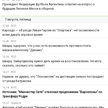
Президент Федерации футбола Аргентины ответил на вопрос о
будущем Лионеля Месси в сборной
7 августа, пятница
17:03
РПЛ
Карседо — об уходе Ливая Гарсии из "Спартака": нет возможности
всем давать игровое время
16:49
РПЛ
Шварц: здорово, что у нас есть возможность противостоять
махачкалинскому "Динамо"
16:36
РПЛ
Шварц: Зайнутдинову нужно дать время на восстановление. Не могу
сказать, сколько это займёт
16:27
РПЛ
Наумов: не думаю, что "Локомотив" на дистанции сильно пострадает
от ухода Батракова
16:14
АПЛ
Источник: "Манчестер Сити" отклонил предложение "Барселоны" по
трансферу Родри
15:57
Серия А
Аморим: клуб уровня "Милана" должен бороться за чемпионство. Мы