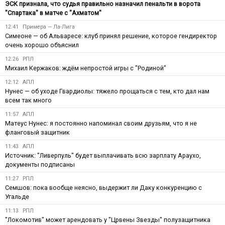
ЭСК признала, что судья правильно назначил пенальти в ворота
"Спартака" в матче с "Ахматом"
12:41
Примера — Ла-Лига
Симеоне — об Альваресе: клуб принял решение, которое гендиректор
очень хорошо объяснил
12:26
РПЛ
Михаил Кержаков: ждём непростой игры с "Родиной"
12:12
АПЛ
Нунес — об уходе Гвардиолы: тяжело прощаться с тем, кто дал нам
всем так много
11:57
АПЛ
Матеус Нунес: я постоянно напоминал своим друзьям, что я не
фланговый защитник
11:43
АПЛ
Источник: "Ливерпуль" будет выплачивать всю зарплату Араухо,
документы подписаны
11:27
РПЛ
Семшов: пока вообще неясно, выдержит ли Даку конкуренцию с
Угальде
11:13
РПЛ
"Локомотив" может арендовать у "Црвены Звезды" полузащитника