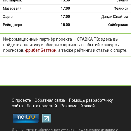
Килмарнок
15:30
Селтик
Мазервелл
17:00
Фалкирк
Хартс
17:00
Данди Юнайтед
Рейнджерс
18:00
Хайберниан
Информационный партнёр проекта — СТАВКА ТВ: здесь вы
найдёте аналитику и обзоры спортивных событий, конкурсы
прогнозов,
фрибет Беттери
, а также рейтинги и статьи о спорте.
О проекте
Обратная связь
Помощь разработчику
сайта
Лента новостей
Реклама
Хоккей
© 2007–2026 г. «
Футбольная страна
» — ежедневное издание о