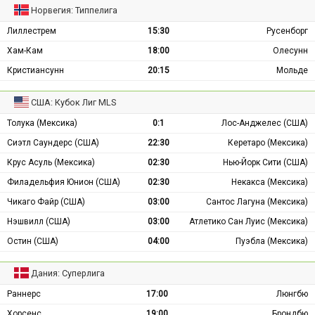
Норвегия: Типпелига
Лиллестрем
15:30
Русенборг
Хам-Кам
18:00
Олесунн
Кристиансунн
20:15
Мольде
США: Кубок Лиг MLS
Толука (Мексика)
0:1
Лос-Анджелес (США)
Сиэтл Саундерс (США)
22:30
Керетаро (Мексика)
Крус Асуль (Мексика)
02:30
Нью-Йорк Сити (США)
Филадельфия Юнион (США)
02:30
Некакса (Мексика)
Чикаго Файр (США)
03:00
Сантос Лагуна (Мексика)
Нэшвилл (США)
03:00
Атлетико Сан Луис (Мексика)
Остин (США)
04:00
Пуэбла (Мексика)
Дания: Суперлига
Раннерс
17:00
Люнгбю
Хорсенс
19:00
Брондбю