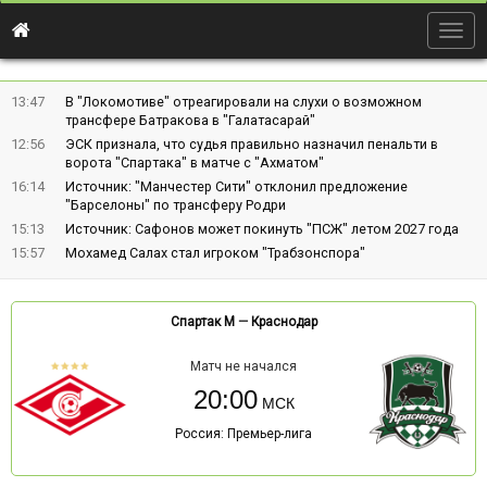
Togg
navig
13:47
В "Локомотиве" отреагировали на слухи о возможном
трансфере Батракова в "Галатасарай"
12:56
ЭСК признала, что судья правильно назначил пенальти в
ворота "Спартака" в матче с "Ахматом"
16:14
Источник: "Манчестер Сити" отклонил предложение
"Барселоны" по трансферу Родри
15:13
Источник: Сафонов может покинуть "ПСЖ" летом 2027 года
15:57
Мохамед Салах стал игроком "Трабзонспора"
Спартак М
—
Краснодар
Матч не начался
20:00
Россия: Премьер-лига