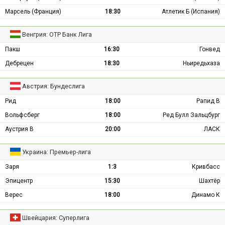
Марсель (Франция)
18:30
Атлетик Б (Испания)
Венгрия: ОТР Банк Лига
Пакш
16:30
Гонвед
Дебрецен
18:30
Ньиредьхаза
Австрия: Бундеслига
Рид
18:00
Рапид В
Вольфсберг
18:00
Ред Булл Зальцбург
Аустрия В
20:00
ЛАСК
Украина: Премьер-лига
Заря
1:3
Кривбасс
Эпицентр
15:30
Шахтёр
Верес
18:00
Динамо К
Швейцария: Суперлига