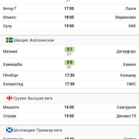
21 ′
Интер Т
17:00
Лахти
Ильвес
18:00
Мариехамн
Оулу
19:00
ХИК
Швеция: Аллсвенскан
0:1
Мальмё
Дегерфорс
21 ′
0:0
Хаммарбю
Хеккен
21 ′
Гётеборг
17:30
Кальмар
Хальмстад
17:30
ГАИС
Грузия: Высшая лига
Мешахте
16:00
Самгурали
Спаэри
19:00
Динамо Тб
Шотландия: Премьер-лига