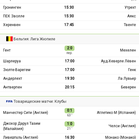
Гронинген
15:30
Утрехт
ПЕК Зволле
15:30
Аякс
Херенвен
17:45
Твенте
Бельгия: Лига Жюпиле
2:0
Гент
Мехелен
пер.
Шарлеруа
17:00
Ауд-Хеверле Лёвен
Зюлте-Варегем
17:00
Генк
Андерлехт
19:30
Ла Лувьер
Антверпен
20:15
Беверен
Товарищеские матчи: Клубы
0:1
Манчестер Сити (Англия)
Атлетико М (Испания)
63 ′
Джохор Дарул Тазим
1:0
Челси (Англия)
(Малайзия)
21 ′
Ливерпуль (Англия)
16:30
Монако (Монако)