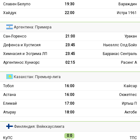
Славен Белупо
19:30
Вараждин
Хайдук
22:00
Истра 1961
Аргентина: Примера
Сан-Лоренсо
21:00
Уракан
Дефенса и Хустисия
23:45
Ньюэллс Олд Бойз
Химнасия и Эсгрима ЛП
23:45
Барракас Сентраль
Аргентинос Хуниорс
02:15
Расинг А
Казахстан: Премьер-лига
Тобол
16:00
Кайсар
Астана
16:00
Окжетпес
Елимай
17:00
Иртыш П
Атырау
18:00
Актобе
Финляндия: Вейккауслиига
0:0
КуПС
ТПС