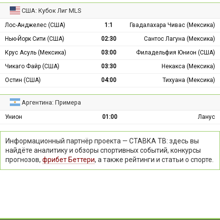
США: Кубок Лиг MLS
Лос-Анджелес (США)
1:1
Гвадалахара Чивас (Мексика)
Нью-Йорк Сити (США)
02:30
Сантос Лагуна (Мексика)
Крус Асуль (Мексика)
03:00
Филадельфия Юнион (США)
Чикаго Файр (США)
03:30
Некакса (Мексика)
Остин (США)
04:00
Тихуана (Мексика)
Аргентина: Примера
Унион
01:00
Ланус
Информационный партнёр проекта — СТАВКА ТВ: здесь вы
найдёте аналитику и обзоры спортивных событий, конкурсы
прогнозов,
фрибет Беттери
, а также рейтинги и статьи о спорте.