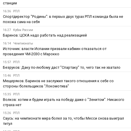
станции
16:36
РПЛ
Спортдиректор "Родины": в первых двух турах РПЛ команда была не
похожа сама на себя
16:27
Кубок России
Баринов: ЦСКА надо работать над реализацией
16:14
Чемпионаты
Источник: власти Испании призвали кабмин отказаться от
проведения ЧМ-2030 с Марокко
15:57
РПЛ
Безруков: Даку по-любому даст "Спартаку" то, чего так не хватало
15:46
РПЛ
Мещеряков: Баринов не заслужил такого отношения к себе со
стороны болельщиков "Локомотива"
15:35
РПЛ
Волков: хотим и будем играть на победу даже с "Зенитом". Никакого
страха нет
15:26
РПЛ
Саусь: на чемпионате мира болел за то, чтобы Месси снова выиграл
титул