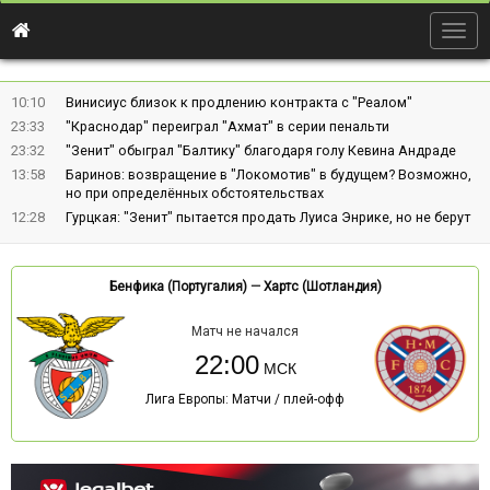
Togg
navig
10:10
Винисиус близок к продлению контракта с "Реалом"
23:33
"Краснодар" переиграл "Ахмат" в серии пенальти
23:32
"Зенит" обыграл "Балтику" благодаря голу Кевина Андраде
13:58
Баринов: возвращение в "Локомотив" в будущем? Возможно,
но при определённых обстоятельствах
12:28
Гурцкая: "Зенит" пытается продать Луиса Энрике, но не берут
Бенфика (Португалия)
—
Хартс (Шотландия)
Матч не начался
22:00
Лига Европы: Матчи / плей-офф