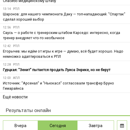
Спасибо медицинскому штабу
13:14
РПЛ
Шаронов: для нашего чемпионата Даку — топ-нападающий. "Спартак"
сделал хороший выбор
12:56
РПЛ
Саусь — о работе с тренерским штабом Карседо: интересно, когда
тренер внедряет что-то необычное
12:42
РПЛ
Егорычев: мы идём от игры к игре — думаю, всё будет хорошо. Надо
немножко адаптироваться к РПЛ
12:28
РПЛ
Гурцкая: "Зенит" пытается продать Луиса Энрике, но не берут
12:03
АПЛ
Источник: "Арсенал" и "Ньюкасл" согласовали трансфер Бруно
Гимарайнса
Ещё новости
Результаты онлайн
Вчера
Сегодня
Завтра