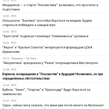
15:13
РПЛ
Мещеряков — о старте "Локомотива": возможно, это просчёты в
подготовке
14:59
РПЛ
Латышонок: "Балтика" способна бороться за медали. Будем
стараться побеждать в каждой игре
14:45
АПЛ
"Халл Сити" подписал голкипера "Олимпиакоса" Цолакиса
14:32
РПЛ
"Акрон" и "Крылья Советов" интересуются форвардом ЦСКА
Шуманским
14:15
Примера — Ла-Лига
"Фиорентина" арендовала у "Реала" полузащитника Мастантуоно
13:58
РПЛ
Баринов: возвращение в "Локомотив" в будущем? Возможно, но при
определённых обстоятельствах
13:44
РПЛ
Бубнов: "Зенит", "Спартак" и "Краснодар" будут бороться за
чемпионство
13:29
РПЛ
Саусь: сейчас могу сказать, что меня уже почти ничего не беспокоит.