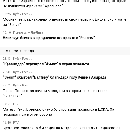
Артета: Гимарайнс? Я не собираюсь говорить о футболистах, которые
не являются игроками "Арсенала"
10:25
Кубок России
Москвичёв: рад наконец-то провести свой первый официальный матч
за "Зенит"
10:10
Примера — Ла-Лига
Винисиус близок к продлению контракта с "Реалом"
5 августа, среда
23:33
Кубок России
"Краснодар" переиграл "Ахмат" в серии пенальти
23:32
Кубок России
"Зенит" обыграл "Балтику" благодаря голу Кевина Андраде
22:02
Кубок России
Павел Полех стал самым молодым автором гола в истории
"Спартака"
16:59
РПЛ
Матеус Рейс: Бориско очень быстро адаптировался в ЦСКА. Он
поможет нам в этом сезоне
16:48
РПЛ
Круговой: спокойно бы ездил на метро, если бы я жил недалеко от