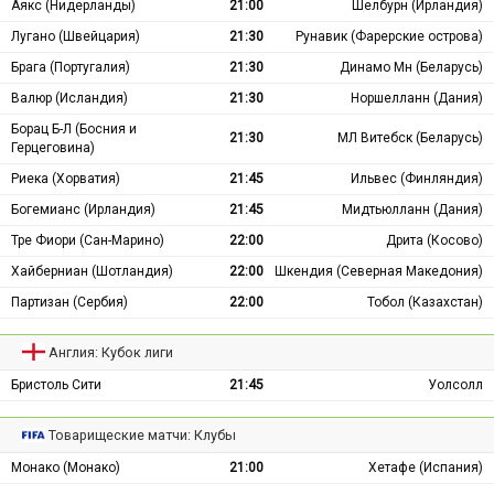
Аякс (Нидерланды)
21:00
Шелбурн (Ирландия)
Лугано (Швейцария)
21:30
Рунавик (Фарерские острова)
Брага (Португалия)
21:30
Динамо Мн (Беларусь)
Валюр (Исландия)
21:30
Норшелланн (Дания)
Борац Б-Л (Босния и
21:30
МЛ Витебск (Беларусь)
Герцеговина)
Риека (Хорватия)
21:45
Ильвес (Финляндия)
Богемианс (Ирландия)
21:45
Мидтьюлланн (Дания)
Тре Фиори (Сан-Марино)
22:00
Дрита (Косово)
Хайберниан (Шотландия)
22:00
Шкендия (Северная Македония)
Партизан (Сербия)
22:00
Тобол (Казахстан)
Англия: Кубок лиги
Бристоль Сити
21:45
Уолсолл
Товарищеские матчи: Клубы
Монако (Монако)
21:00
Хетафе (Испания)