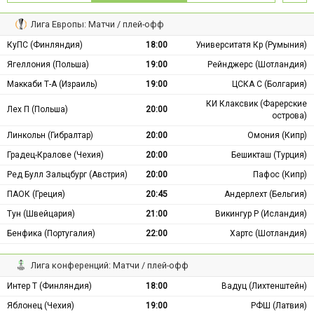
Лига Европы: Матчи / плей-офф
КуПС (Финляндия)
18:00
Университатя Кр (Румыния)
Ягеллония (Польша)
19:00
Рейнджерс (Шотландия)
Маккаби Т-А (Израиль)
19:00
ЦСКА С (Болгария)
КИ Клаксвик (Фарерские
Лех П (Польша)
20:00
острова)
Линкольн (Гибралтар)
20:00
Омония (Кипр)
Градец-Кралове (Чехия)
20:00
Бешикташ (Турция)
Ред Булл Зальцбург (Австрия)
20:00
Пафос (Кипр)
ПАОК (Греция)
20:45
Андерлехт (Бельгия)
Тун (Швейцария)
21:00
Викингур Р (Исландия)
Бенфика (Португалия)
22:00
Хартс (Шотландия)
Лига конференций: Матчи / плей-офф
Интер Т (Финляндия)
18:00
Вадуц (Лихтенштейн)
Яблонец (Чехия)
19:00
РФШ (Латвия)