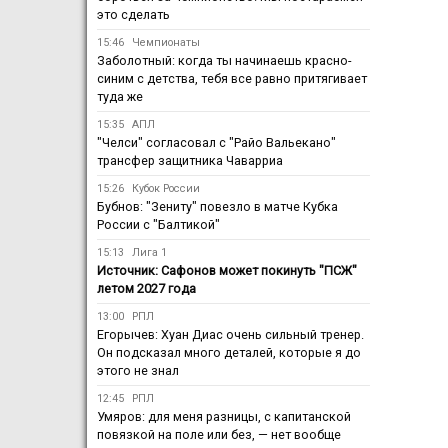
это сделать
15:46
Чемпионаты
Заболотный: когда ты начинаешь красно-
синим с детства, тебя все равно притягивает
туда же
15:35
АПЛ
"Челси" согласовал с "Райо Вальекано"
трансфер защитника Чаварриа
15:26
Кубок России
Бубнов: "Зениту" повезло в матче Кубка
России с "Балтикой"
15:13
Лига 1
Источник: Сафонов может покинуть "ПСЖ"
летом 2027 года
13:00
РПЛ
Егорычев: Хуан Диас очень сильный тренер.
Он подсказал много деталей, которые я до
этого не знал
12:45
РПЛ
Умяров: для меня разницы, с капитанской
повязкой на поле или без, — нет вообще