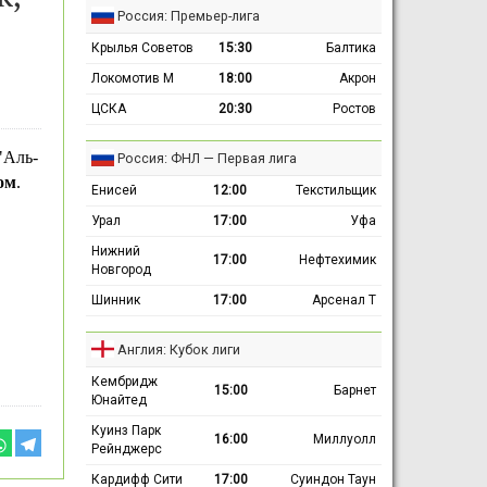
Россия: Премьер-лига
Крылья Советов
15:30
Балтика
Локомотив М
18:00
Акрон
ЦСКА
20:30
Ростов
"Аль-
Россия: ФНЛ — Первая лига
ом
.
Енисей
12:00
Текстильщик
Урал
17:00
Уфа
Нижний
17:00
Нефтехимик
Новгород
Шинник
17:00
Арсенал Т
Англия: Кубок лиги
Кембридж
15:00
Барнет
Юнайтед
Куинз Парк
16:00
Миллуолл
Рейнджерс
Кардифф Сити
17:00
Суиндон Таун