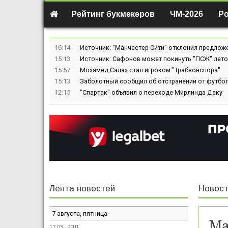
Рейтинг букмекеров
ЧМ-2026
Р
16:14
Источник: "Манчестер Сити" отклонил предлож
15:13
Источник: Сафонов может покинуть "ПСЖ" лето
15:57
Мохамед Салах стал игроком "Трабзонспора"
15:13
Заболотный сообщил об отстранении от футбол
12:15
"Спартак" объявил о переходе Мирлинда Даку
Лента новостей
Новост
7 августа, пятница
Ма
17:03
РПЛ