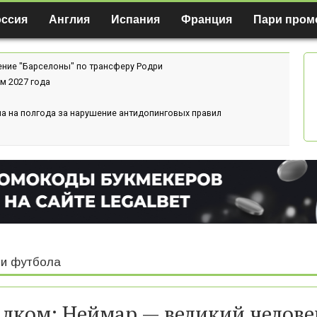
оссия
Англия
Испания
Франция
Пари пром
ение "Барселоны" по трансферу Родри
м 2027 года
а на полгода за нарушение антидопинговых правил
и футбола
лком: Неймар — великий челове