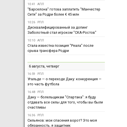
10:41
АПЛ
"Барселона" готова заплатить "Манчестер
Сити" за Родри более € 45 млн
10:26
РПЛ
Дисквалифицированный за допинг
Заболотный стал игроком "СКА-Ростов"
10:10
АПЛ
Стала известна позиция "Реала" после
срыва трансфера Родри
6 августа, четверг
16:59
РПЛ
Угальде — о переходе Даку: конкуренция —
это часть футбола
16:48
РПЛ
Даку — болельщикам "Спартака": я буду
отдавать все силы для того, чтобы вы были
счастливы
16:36
РПЛ
Сильянов: мои спасения ворот? Это моя
обязанность, я защитник