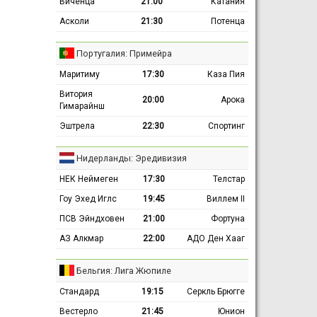
Виченца
21:00
Катания
Асколи
21:30
Потенца
Португалия: Примейра
Маритиму
17:30
Каза Пия
Витория
20:00
Арока
Гимарайнш
Эштрела
22:30
Спортинг
Нидерланды: Эредивизия
НЕК Неймеген
17:30
Телстар
Гоу Эхед Иглс
19:45
Виллем II
ПСВ Эйндховен
21:00
Фортуна
АЗ Алкмар
22:00
АДО Ден Хааг
Бельгия: Лига Жюпиле
Стандард
19:15
Серкль Брюгге
Вестерло
21:45
Юнион