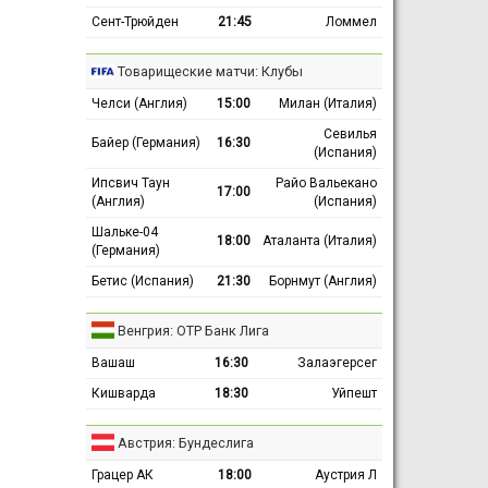
Сент-Трюйден
21:45
Ломмел
Товарищеские матчи: Клубы
Челси (Англия)
15:00
Милан (Италия)
Севилья
Байер (Германия)
16:30
(Испания)
Ипсвич Таун
Райо Вальекано
17:00
(Англия)
(Испания)
Шальке-04
18:00
Аталанта (Италия)
(Германия)
Бетис (Испания)
21:30
Борнмут (Англия)
Венгрия: ОТР Банк Лига
Вашаш
16:30
Залаэгерсег
Кишварда
18:30
Уйпешт
Австрия: Бундеслига
Грацер АК
18:00
Аустрия Л