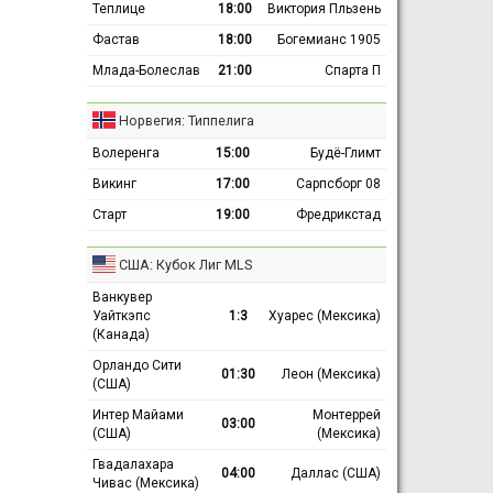
Теплице
18:00
Виктория Пльзень
Фастав
18:00
Богемианс 1905
Млада-Болеслав
21:00
Спарта П
Норвегия: Типпелига
Волеренга
15:00
Будё-Глимт
Викинг
17:00
Сарпсборг 08
Старт
19:00
Фредрикстад
США: Кубок Лиг MLS
Ванкувер
Уайткэпс
1:3
Хуарес (Мексика)
(Канада)
Орландо Сити
01:30
Леон (Мексика)
(США)
Интер Майами
Монтеррей
03:00
(США)
(Мексика)
Гвадалахара
04:00
Даллас (США)
Чивас (Мексика)