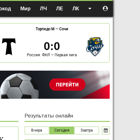
окод
Мир
ЛЧ
ЛЕ
ЛК
Торпедо М
—
Сочи
0
:
0
Россия: ФНЛ — Первая лига
Результаты онлайн
Вчера
Сегодня
Завтра
к,