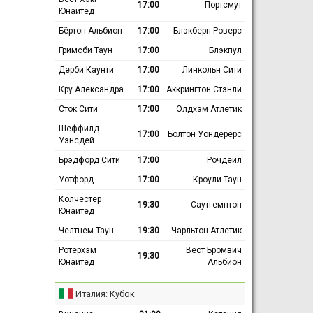
17:00
Портсмут
Юнайтед
Бёртон Альбион
17:00
Блэкберн Роверс
Гримсби Таун
17:00
Блэкпул
Дерби Каунти
17:00
Линкольн Сити
Кру Александра
17:00
Аккрингтон Стэнли
Сток Сити
17:00
Олдхэм Атлетик
Шеффилд
17:00
Болтон Уондерерс
Уэнсдей
Брэдфорд Сити
17:00
Рочдейл
Уотфорд
17:00
Кроули Таун
Колчестер
19:30
Саутгемптон
Юнайтед
Челтнем Таун
19:30
Чарльтон Атлетик
Ротерхэм
Вест Бромвич
19:30
Юнайтед
Альбион
Италия: Кубок