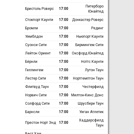
Питерборо
Бристоль Роверс
17:00
Юнайтед
Стокпорт Каунти
17:00
Донкастер Роверс
Бромли
17:00
Рединг
Уимблдон
17:00
Ньюпорт Каунти
Суонси Сити
17:00
Бирмингем Сити
Лейтон Ориент
17:00
Оксфорд Юнайтед
Бёрнли
17:00
Ноттс Каунти
Гиллингем
17:00
Лутон Таун
Лестер Сити
17:00
Нортгемптон Таун
Флитвуд Таун
17:00
Честерфилд
Норвич Сити
17:00
Милтон-Кинс Донс
Солфорд Сити
17:00
Шрусбери Таун
Барнсли
17:00
Уиган Атлетик
Хаддерсфилд
Престон Норт Энд
17:00
Таун
Вест Хэм