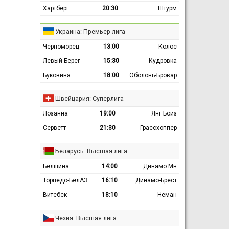
Хартберг
20:30
Штурм
Украина: Премьер-лига
Черноморец
13:00
Колос
Левый Берег
15:30
Кудровка
Буковина
18:00
Оболонь-Бровар
Швейцария: Суперлига
Лозанна
19:00
Янг Бойз
Серветт
21:30
Грассхоппер
Беларусь: Высшая лига
Белшина
14:00
Динамо Мн
Торпедо-БелАЗ
16:10
Динамо-Брест
Витебск
18:10
Неман
Чехия: Высшая лига