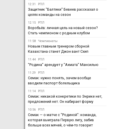
12:31
РПЛ
Защитник "Балтики" Бевеев рассказал о
целях команды на сезон
12:15
РПЛ
Воробьёв: личная цель на новый сезон?
Стать чемпионом с родным клубом
11:58
Чемпионаты
Новым главным тренером сборной
Казахстана станет Джон вант Схип
11:44
РПЛ
"Родина" арендует у "Ахмата" Мансилью
11:29
РПЛ
Семак: нужно понять, зачем вообще
вводили паспорт болельщика
11:14
РПЛ
Семак: никакой конкретики по Энрике нет,
предложений нет. Он набирает форму
10:56
РПЛ
Семак — о матче с "Родиной": команда,
которая выиграла Первую лигу, забив
больше всех мячей, о чём-то говорит