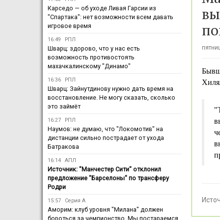
вы
Карседо — об уходе Ливая Гарсии из
"Спартака": нет возможности всем давать
по
игровое время
16:49
РПЛ
пятниц
Шварц: здорово, что у нас есть
возможность противостоять
махачкалинскому "Динамо"
Бывш
16:36
РПЛ
Хилял
Шварц: Зайнутдинову нужно дать время на
восстановление. Не могу сказать, сколько
это займёт
"
16:27
РПЛ
в
Наумов: не думаю, что "Локомотив" на
ч
дистанции сильно пострадает от ухода
в
Батракова
п
16:14
АПЛ
Источник: "Манчестер Сити" отклонил
предложение "Барселоны" по трансферу
Родри
Исто
15:57
Серия А
Аморим: клуб уровня "Милана" должен
бороться за чемпионство. Мы постараемся