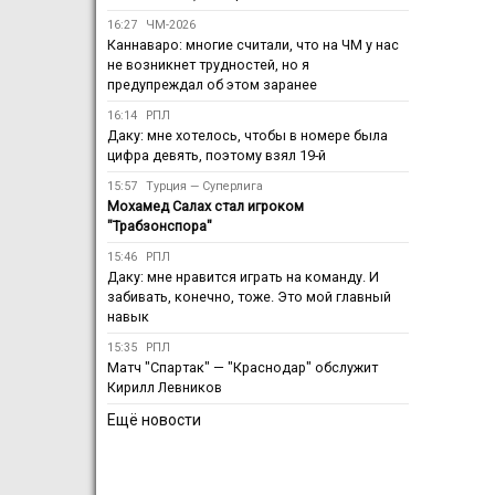
16:27
ЧМ-2026
Каннаваро: многие считали, что на ЧМ у нас
не возникнет трудностей, но я
предупреждал об этом заранее
16:14
РПЛ
Даку: мне хотелось, чтобы в номере была
цифра девять, поэтому взял 19-й
15:57
Турция — Суперлига
Мохамед Салах стал игроком
"Трабзонспора"
15:46
РПЛ
Даку: мне нравится играть на команду. И
забивать, конечно, тоже. Это мой главный
навык
15:35
РПЛ
Матч "Спартак" — "Краснодар" обслужит
Кирилл Левников
Ещё новости