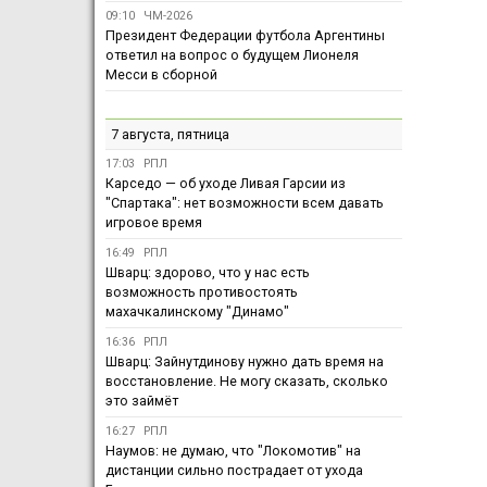
09:10
ЧМ-2026
Президент Федерации футбола Аргентины
ответил на вопрос о будущем Лионеля
Месси в сборной
7 августа, пятница
17:03
РПЛ
Карседо — об уходе Ливая Гарсии из
"Спартака": нет возможности всем давать
игровое время
16:49
РПЛ
Шварц: здорово, что у нас есть
возможность противостоять
махачкалинскому "Динамо"
16:36
РПЛ
Шварц: Зайнутдинову нужно дать время на
восстановление. Не могу сказать, сколько
это займёт
16:27
РПЛ
Наумов: не думаю, что "Локомотив" на
дистанции сильно пострадает от ухода