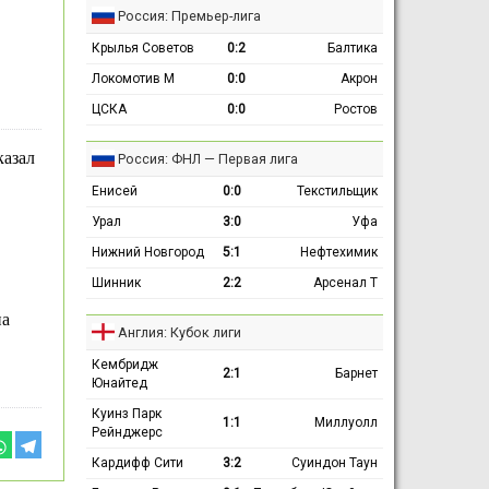
Россия: Премьер-лига
Крылья Советов
0:2
Балтика
Локомотив М
0:0
Акрон
ЦСКА
0:0
Ростов
казал
Россия: ФНЛ — Первая лига
Енисей
0:0
Текстильщик
Урал
3:0
Уфа
Нижний Новгород
5:1
Нефтехимик
Шинник
2:2
Арсенал Т
на
Англия: Кубок лиги
Кембридж
2:1
Барнет
Юнайтед
Куинз Парк
1:1
Миллуолл
Рейнджерс
Кардифф Сити
3:2
Суиндон Таун