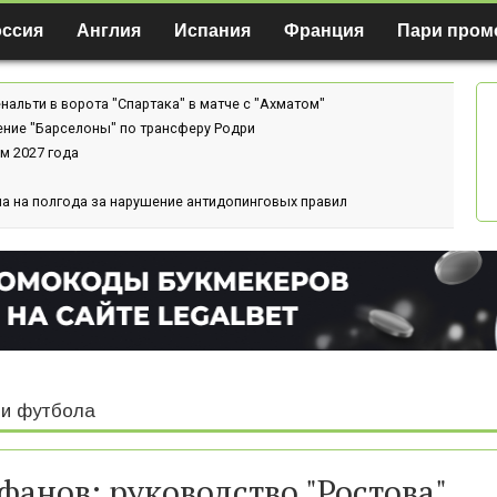
оссия
Англия
Испания
Франция
Пари пром
нальти в ворота "Спартака" в матче с "Ахматом"
ение "Барселоны" по трансферу Родри
м 2027 года
а на полгода за нарушение антидопинговых правил
и футбола
фанов: руководство "Ростова"