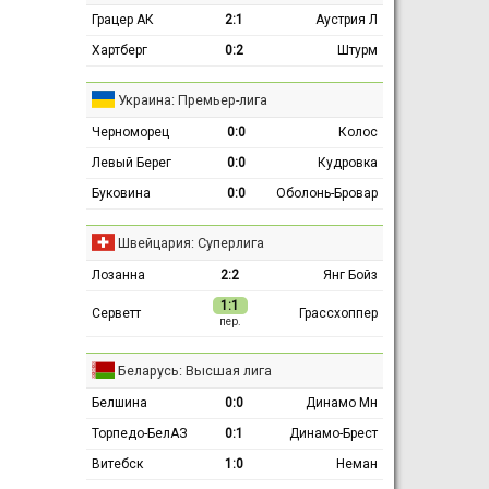
Грацер АК
2:1
Аустрия Л
Хартберг
0:2
Штурм
Украина: Премьер-лига
Черноморец
0:0
Колос
Левый Берег
0:0
Кудровка
Буковина
0:0
Оболонь-Бровар
Швейцария: Суперлига
Лозанна
2:2
Янг Бойз
1:1
Серветт
Грассхоппер
пер.
Беларусь: Высшая лига
Белшина
0:0
Динамо Мн
Торпедо-БелАЗ
0:1
Динамо-Брест
Витебск
1:0
Неман