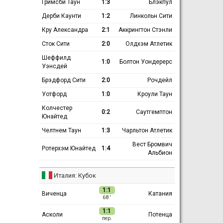
Гримсби Таун
1:3
Блэкпул
Дерби Каунти
1:2
Линкольн Сити
Кру Александра
2:1
Аккрингтон Стэнли
Сток Сити
2:0
Олдхэм Атлетик
Шеффилд
1:0
Болтон Уондерерс
Уэнсдей
Брэдфорд Сити
2:0
Рочдейл
Уотфорд
1:0
Кроули Таун
Колчестер
0:2
Саутгемптон
Юнайтед
Челтнем Таун
1:3
Чарльтон Атлетик
Вест Бромвич
Ротерхэм Юнайтед
1:4
Альбион
Италия: Кубок
1:1
Виченца
Катания
68 ′
1:1
Асколи
Потенца
пер.