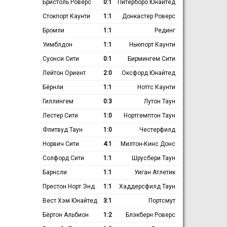
Бристоль Роверс
0:1
Питерборо Юнайтед
Стокпорт Каунти
1:1
Донкастер Роверс
Бромли
1:1
Рединг
Уимблдон
1:1
Ньюпорт Каунти
Суонси Сити
0:1
Бирмингем Сити
Лейтон Ориент
2:0
Оксфорд Юнайтед
Бёрнли
1:1
Ноттс Каунти
Гиллингем
0:3
Лутон Таун
Лестер Сити
1:0
Нортгемптон Таун
Флитвуд Таун
1:0
Честерфилд
Норвич Сити
4:1
Милтон-Кинс Донс
Солфорд Сити
1:1
Шрусбери Таун
Барнсли
1:1
Уиган Атлетик
Престон Норт Энд
1:1
Хаддерсфилд Таун
Вест Хэм Юнайтед
3:1
Портсмут
Бёртон Альбион
1:2
Блэкберн Роверс