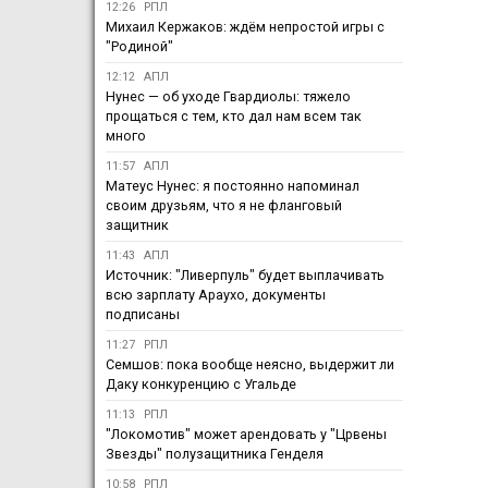
12:26
РПЛ
Михаил Кержаков: ждём непростой игры с
"Родиной"
12:12
АПЛ
Нунес — об уходе Гвардиолы: тяжело
прощаться с тем, кто дал нам всем так
много
11:57
АПЛ
Матеус Нунес: я постоянно напоминал
своим друзьям, что я не фланговый
защитник
11:43
АПЛ
Источник: "Ливерпуль" будет выплачивать
всю зарплату Араухо, документы
подписаны
11:27
РПЛ
Семшов: пока вообще неясно, выдержит ли
Даку конкуренцию с Угальде
11:13
РПЛ
"Локомотив" может арендовать у "Црвены
Звезды" полузащитника Генделя
10:58
РПЛ