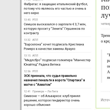
по
Фабрегас: я защищаю итальянский футбол,
потому что являюсь его частью и очень в
лу
него верю
13:45
РПЛ
четвер
Семшов высказался о зарплате € 3,7 млн,
которую просит у "Зенита" Глушенков по
контракту
Трен
13:32
АПЛ
о кре
"Барселона" хочет подписать Кристиана
Ромеро в качестве замены Араухо
"
13:15
АПЛ
"Мидлсбро" подписал голкипера "Манчестер
р
Юнайтед" Радека Витека
о
12:56
РПЛ
А
ЭСК признала, что судья правильно
н
назначил пенальти в ворота "Спартака" в
матче с "Ахматом"
12:41
Примера — Ла-Лига
Симеоне — об Альваресе: клуб принял
Исто
решение, которое гендиректор очень
хорошо объяснил