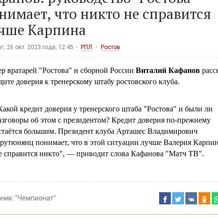
нимает, что никто не справится
чше Карпина
г, 26 окт. 2023 года, 12:45
РПЛ
Ростов
ер вратарей "Ростова" и сборной России
Виталий Кафанов
расс
дите доверия к тренерскому штабу ростовского клуба.
Какой кредит доверия у тренерского штаба "Ростова" и были ли
азговоры об этом с президентом? Кредит доверия по-прежнему
стаётся большим. Президент клуба Арташес Владимирович
рутюнянц понимает, что в этой ситуации лучше Валерия Карпи
е справится никто", — приводит слова Кафанова "Матч ТВ".
чник:
"Чемпионат"