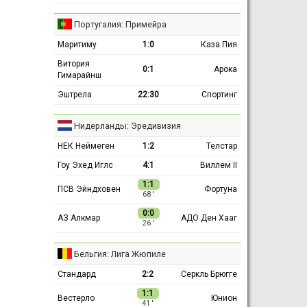
Португалия: Примейра
Маритиму
1:0
Каза Пия
Витория
0:1
Арока
Гимарайнш
Эштрела
22:30
Спортинг
Нидерланды: Эредивизия
НЕК Неймеген
1:2
Телстар
Гоу Эхед Иглс
4:1
Виллем II
1:1
ПСВ Эйндховен
Фортуна
68 ′
0:0
АЗ Алкмар
АДО Ден Хааг
26 ′
Бельгия: Лига Жюпиле
Стандард
2:2
Серкль Брюгге
1:1
Вестерло
Юнион
41 ′