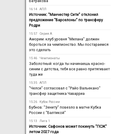
Батракова
16:14
АПЛ
Источник: "Манчестер Сити" отклонил
предложение "Барселоны" по трансферу
Родри
15:57
Серия А
Аморим: клуб уровня "Милана" должен
бороться за чемпионство. Мы постараемся
это сделать
15:46
Чемпионаты
Заболотный: когда ты начинаешь красно-
синим с детства, тебя все равно притягивает
туда же
15:35
АПЛ
"Челси" согласовал с "Райо Вальекано"
трансфер защитника Чаварриа
15:26
Кубок России
Бубнов: "Зениту" повезло в матче Кубка
России с "Балтикой"
15:13
Лига 1
Источник: Сафонов может покинуть "ПСЖ"
летом 2027 года