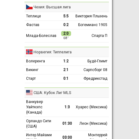
Чехия: Высшая лига
Теплице
5:5
Виктория Пльзень
Фастав
0:2
Богемианс 1905
2:0
Млада-Болеслав
Спарта П
68 ′
Норвегия: Типпелига
Волеренга
1:2
Будё-Глимт
Викинг
2:1
Сарпсборг 08
Старт
0:1
Фредрикстад
США: Кубок Лиг MLS
Ванкувер
Уайткэпс
1:3
Хуарес (Мексика)
(Канада)
Орландо Сити
01:30
Леон (Мексика)
(США)
Интер Майами
Монтеррей
03:00