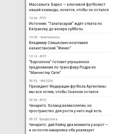
Массалыга: Барко — ключевой футболист
нашей команды, хочется, чтобы он остался
10:44
РПЛ
Источник: "Галатасарай" ждёт ответа по
Батракову до вечера субботы
10:28
Чемпионаты
Владимир Слишкович возглавил
казахстанский "Женис"
10:14
АПЛ
"Барселона" готовит улучшенное
предложение по трансферу Родри из
"Манчестер Сити"
09:55
ЧМ-2026
Президент Федерации футбола Аргентины:
мы все хотим, чтобы Скалони остался
09:38
АПЛ
Чичарито: Холанд великолепен, но
пространство для роста у него ещё есть
09:25
Бундеслига
Чичарито: дай Кейну два момента у ворот —
и он почти наверняка оба реализует