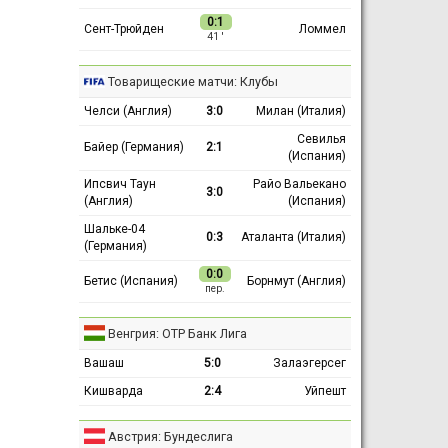
0:1
Сент-Трюйден
Ломмел
41 ′
Товарищеские матчи: Клубы
Челси (Англия)
3:0
Милан (Италия)
Севилья
Байер (Германия)
2:1
(Испания)
Ипсвич Таун
Райо Вальекано
3:0
(Англия)
(Испания)
Шальке-04
0:3
Аталанта (Италия)
(Германия)
0:0
Бетис (Испания)
Борнмут (Англия)
пер.
Венгрия: ОТР Банк Лига
Вашаш
5:0
Залаэгерсег
Кишварда
2:4
Уйпешт
Австрия: Бундеслига