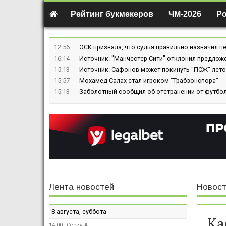
Рейтинг букмекеров
ЧМ-2026
Р
12:56
ЭСК признала, что судья правильно назначил пе
16:14
Источник: "Манчестер Сити" отклонил предлож
15:13
Источник: Сафонов может покинуть "ПСЖ" лето
15:57
Мохамед Салах стал игроком "Трабзонспора"
15:13
Заболотный сообщил об отстранении от футбол
Лента новостей
Новост
8 августа, суббота
Ка
14:00
Серия А