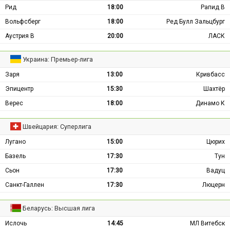
Рид
18:00
Рапид В
Вольфсберг
18:00
Ред Булл Зальцбург
Аустрия В
20:00
ЛАСК
Украина: Премьер-лига
Заря
13:00
Кривбасс
Эпицентр
15:30
Шахтёр
Верес
18:00
Динамо К
Швейцария: Суперлига
Лугано
15:00
Цюрих
Базель
17:30
Тун
Сьон
17:30
Вадуц
Санкт-Галлен
17:30
Люцерн
Беларусь: Высшая лига
Ислочь
14:45
МЛ Витебск