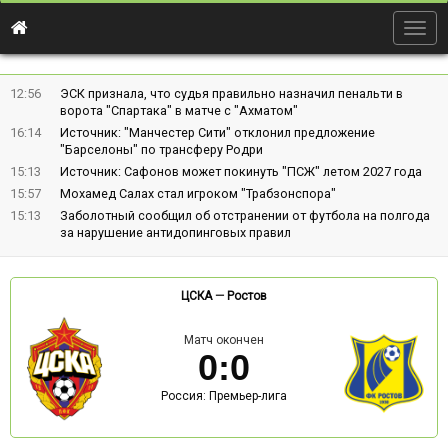
Togg
navig
12:56
ЭСК признала, что судья правильно назначил пенальти в
ворота "Спартака" в матче с "Ахматом"
16:14
Источник: "Манчестер Сити" отклонил предложение
"Барселоны" по трансферу Родри
15:13
Источник: Сафонов может покинуть "ПСЖ" летом 2027 года
15:57
Мохамед Салах стал игроком "Трабзонспора"
15:13
Заболотный сообщил об отстранении от футбола на полгода
за нарушение антидопинговых правил
ЦСКА
—
Ростов
Матч окончен
0
:
0
Россия: Премьер-лига