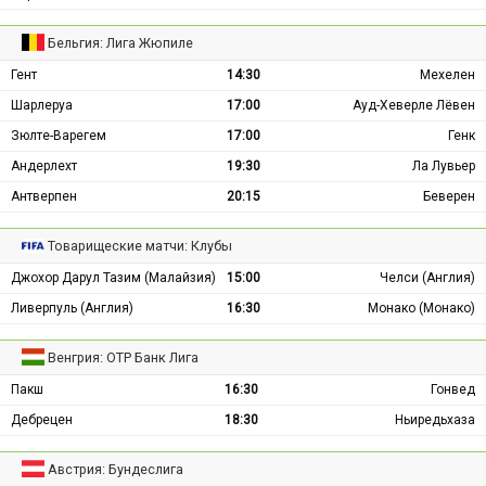
Бельгия: Лига Жюпиле
Гент
14:30
Мехелен
Шарлеруа
17:00
Ауд-Хеверле Лёвен
Зюлте-Варегем
17:00
Генк
Андерлехт
19:30
Ла Лувьер
Антверпен
20:15
Беверен
Товарищеские матчи: Клубы
Джохор Дарул Тазим (Малайзия)
15:00
Челси (Англия)
Ливерпуль (Англия)
16:30
Монако (Монако)
Венгрия: ОТР Банк Лига
Пакш
16:30
Гонвед
Дебрецен
18:30
Ньиредьхаза
Австрия: Бундеслига