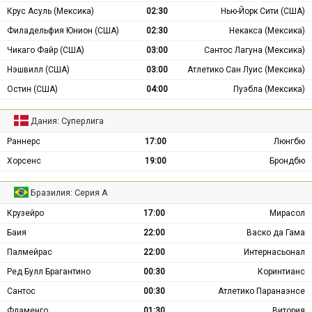
Крус Асуль (Мексика)
02:30
Нью-Йорк Сити (США)
Филадельфия Юнион (США)
02:30
Некакса (Мексика)
Чикаго Файр (США)
03:00
Сантос Лагуна (Мексика)
Нэшвилл (США)
03:00
Атлетико Сан Луис (Мексика)
Остин (США)
04:00
Пуэбла (Мексика)
Дания: Суперлига
Раннерс
17:00
Люнгбю
Хорсенс
19:00
Брондбю
Бразилия: Серия А
Крузейро
17:00
Мирасол
Баия
22:00
Васко да Гама
Палмейрас
22:00
Интернасьонал
Ред Булл Брагантино
00:30
Коринтианс
Сантос
00:30
Атлетико Паранаэнсе
Фламенго
01:30
Витория