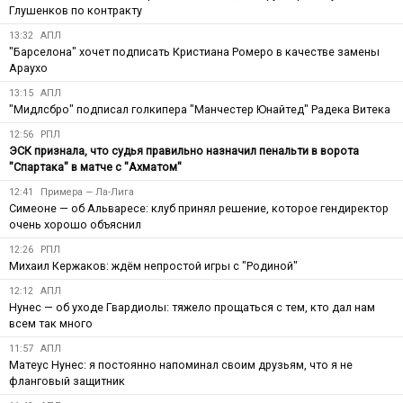
Глушенков по контракту
13:32
АПЛ
"Барселона" хочет подписать Кристиана Ромеро в качестве замены
Араухо
13:15
АПЛ
"Мидлсбро" подписал голкипера "Манчестер Юнайтед" Радека Витека
12:56
РПЛ
ЭСК признала, что судья правильно назначил пенальти в ворота
"Спартака" в матче с "Ахматом"
12:41
Примера — Ла-Лига
Симеоне — об Альваресе: клуб принял решение, которое гендиректор
очень хорошо объяснил
12:26
РПЛ
Михаил Кержаков: ждём непростой игры с "Родиной"
12:12
АПЛ
Нунес — об уходе Гвардиолы: тяжело прощаться с тем, кто дал нам
всем так много
11:57
АПЛ
Матеус Нунес: я постоянно напоминал своим друзьям, что я не
фланговый защитник