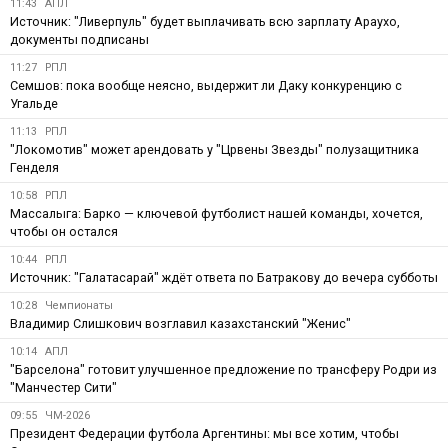
11:43
АПЛ
Источник: "Ливерпуль" будет выплачивать всю зарплату Араухо,
документы подписаны
11:27
РПЛ
Семшов: пока вообще неясно, выдержит ли Даку конкуренцию с
Угальде
11:13
РПЛ
"Локомотив" может арендовать у "Црвены Звезды" полузащитника
Генделя
10:58
РПЛ
Массалыга: Барко — ключевой футболист нашей команды, хочется,
чтобы он остался
10:44
РПЛ
Источник: "Галатасарай" ждёт ответа по Батракову до вечера субботы
10:28
Чемпионаты
Владимир Слишкович возглавил казахстанский "Женис"
10:14
АПЛ
"Барселона" готовит улучшенное предложение по трансферу Родри из
"Манчестер Сити"
09:55
ЧМ-2026
Президент Федерации футбола Аргентины: мы все хотим, чтобы