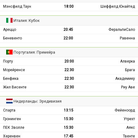
Мэнсфилд Таун
18:00
Шеффилд Юнайтед
Италия: Кубок
Ареццо
20:45
ФеральпиСало
Беневенто
22:00
Равенна
Португалия: Примейра
Порту
20:00
Алверка
Морейренсе
22:30
Брага
Бенфика
22:30
Академику
Жил Висенте
22:30
Риу Аве
Нидерланды: Эредивизия
Спарта
13:15
Фейеноорд
Гронинген
15:30
Утрехт
ПЕК Зволле
15:30
Аякс
Херенвен
17:45
Твенте