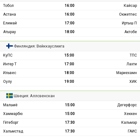
Тобол
16:00
Кайсар
Астана
16:00
Окжетпес
Елимай
17:00
Иртыш П
Атырау
18:00
Актобе
Финляндия: Вейккауслиига
КуПС
15:00
ТПС
Интер Т
17:00
Лахти
Ильвес
18:00
Мариехамн
Оулу
19:00
ХИК
Швеция: Аллсвенскан
Мальмё
15:00
Дегерфорс
Хаммарбю
15:00
Хеккен
Гётеборг
17:30
Кальмар
Хальмстад
17:30
ГАИС