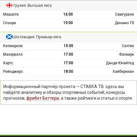
Грузия: Высшая лига
Мешахте
16:00
Самгурали
Спаэри
19:00
Динамо Тб
Шотландия: Премьер-лига
Килмарнок
15:30
Селтик
Мазервелл
17:00
Фалкирк
Хартс
17:00
Данди Юнайтед
Рейнджерс
18:00
Хайберниан
Информационный партнёр проекта — СТАВКА ТВ: здесь вы
найдёте аналитику и обзоры спортивных событий, конкурсы
прогнозов,
фрибет Беттери
, а также рейтинги и статьи о спорте.