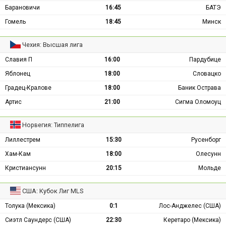
Барановичи
16:45
БАТЭ
Гомель
18:45
Минск
Чехия: Высшая лига
Славия П
16:00
Пардубице
Яблонец
18:00
Словацко
Градец-Кралове
18:00
Баник Острава
Артис
21:00
Сигма Оломоуц
Норвегия: Типпелига
Лиллестрем
15:30
Русенборг
Хам-Кам
18:00
Олесунн
Кристиансунн
20:15
Мольде
США: Кубок Лиг MLS
Толука (Мексика)
0:1
Лос-Анджелес (США)
Сиэтл Саундерс (США)
22:30
Керетаро (Мексика)