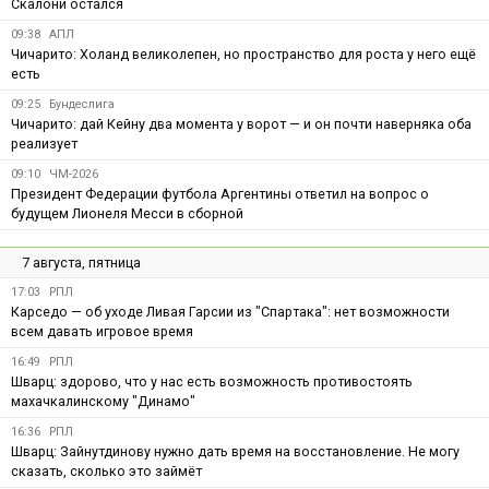
Скалони остался
09:38
АПЛ
Чичарито: Холанд великолепен, но пространство для роста у него ещё
есть
09:25
Бундеслига
Чичарито: дай Кейну два момента у ворот — и он почти наверняка оба
реализует
09:10
ЧМ-2026
Президент Федерации футбола Аргентины ответил на вопрос о
будущем Лионеля Месси в сборной
7 августа, пятница
17:03
РПЛ
Карседо — об уходе Ливая Гарсии из "Спартака": нет возможности
всем давать игровое время
16:49
РПЛ
Шварц: здорово, что у нас есть возможность противостоять
махачкалинскому "Динамо"
16:36
РПЛ
Шварц: Зайнутдинову нужно дать время на восстановление. Не могу
сказать, сколько это займёт