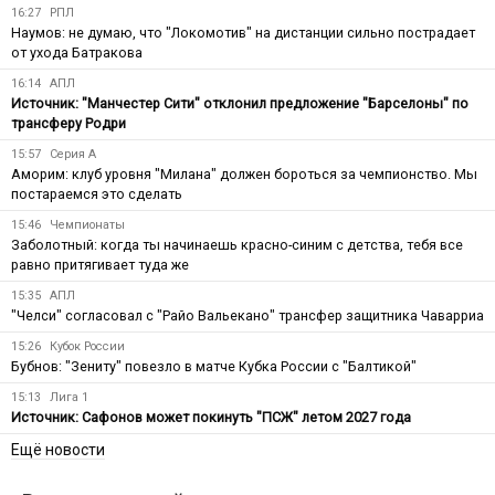
16:27
РПЛ
Наумов: не думаю, что "Локомотив" на дистанции сильно пострадает
от ухода Батракова
16:14
АПЛ
Источник: "Манчестер Сити" отклонил предложение "Барселоны" по
трансферу Родри
15:57
Серия А
Аморим: клуб уровня "Милана" должен бороться за чемпионство. Мы
постараемся это сделать
15:46
Чемпионаты
Заболотный: когда ты начинаешь красно-синим с детства, тебя все
равно притягивает туда же
15:35
АПЛ
"Челси" согласовал с "Райо Вальекано" трансфер защитника Чаварриа
15:26
Кубок России
Бубнов: "Зениту" повезло в матче Кубка России с "Балтикой"
15:13
Лига 1
Источник: Сафонов может покинуть "ПСЖ" летом 2027 года
Ещё новости