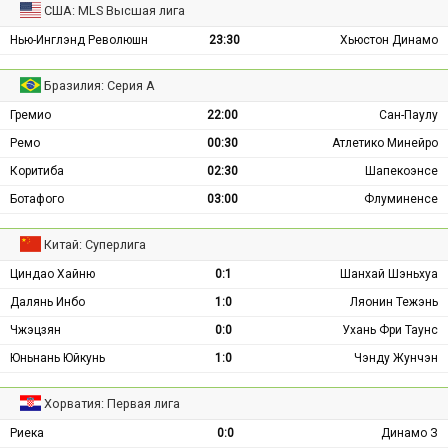
США: MLS Высшая лига
Нью-Инглэнд Революшн
23:30
Хьюстон Динамо
Бразилия: Серия А
Гремио
22:00
Сан-Паулу
Ремо
00:30
Атлетико Минейро
Коритиба
02:30
Шапекоэнсе
Ботафого
03:00
Флуминенсе
Китай: Суперлига
Циндао Хайню
0:1
Шанхай Шэньхуа
Далянь Инбо
1:0
Ляонин Тежэнь
Чжэцзян
0:0
Ухань Фри Таунс
Юньнань Юйкунь
1:0
Чэнду Жунчэн
Хорватия: Первая лига
Риека
0:0
Динамо З