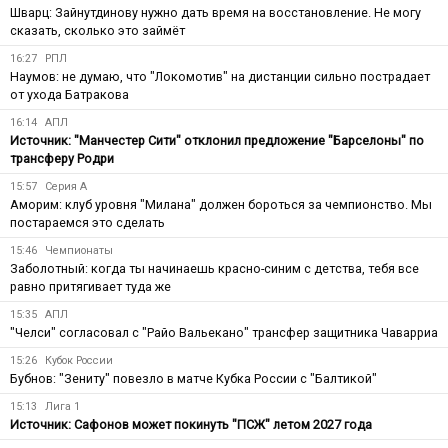
Шварц: Зайнутдинову нужно дать время на восстановление. Не могу
сказать, сколько это займёт
16:27
РПЛ
Наумов: не думаю, что "Локомотив" на дистанции сильно пострадает
от ухода Батракова
16:14
АПЛ
Источник: "Манчестер Сити" отклонил предложение "Барселоны" по
трансферу Родри
15:57
Серия А
Аморим: клуб уровня "Милана" должен бороться за чемпионство. Мы
постараемся это сделать
15:46
Чемпионаты
Заболотный: когда ты начинаешь красно-синим с детства, тебя все
равно притягивает туда же
15:35
АПЛ
"Челси" согласовал с "Райо Вальекано" трансфер защитника Чаварриа
15:26
Кубок России
Бубнов: "Зениту" повезло в матче Кубка России с "Балтикой"
15:13
Лига 1
Источник: Сафонов может покинуть "ПСЖ" летом 2027 года