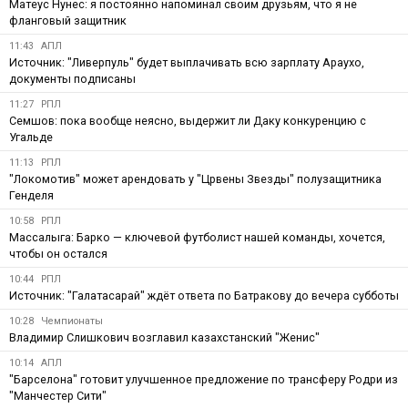
Матеус Нунес: я постоянно напоминал своим друзьям, что я не
фланговый защитник
11:43
АПЛ
Источник: "Ливерпуль" будет выплачивать всю зарплату Араухо,
документы подписаны
11:27
РПЛ
Семшов: пока вообще неясно, выдержит ли Даку конкуренцию с
Угальде
11:13
РПЛ
"Локомотив" может арендовать у "Црвены Звезды" полузащитника
Генделя
10:58
РПЛ
Массалыга: Барко — ключевой футболист нашей команды, хочется,
чтобы он остался
10:44
РПЛ
Источник: "Галатасарай" ждёт ответа по Батракову до вечера субботы
10:28
Чемпионаты
Владимир Слишкович возглавил казахстанский "Женис"
10:14
АПЛ
"Барселона" готовит улучшенное предложение по трансферу Родри из
"Манчестер Сити"