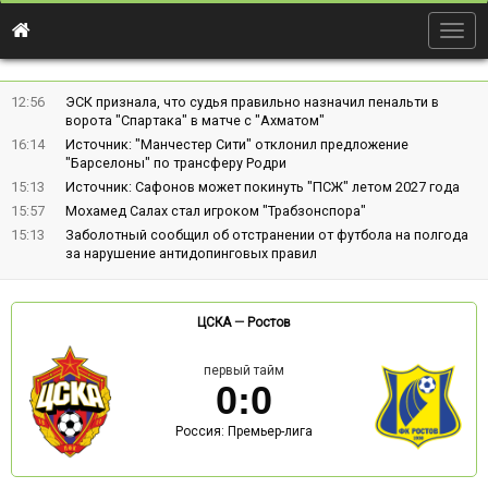
Togg
navig
12:56
ЭСК признала, что судья правильно назначил пенальти в
ворота "Спартака" в матче с "Ахматом"
16:14
Источник: "Манчестер Сити" отклонил предложение
"Барселоны" по трансферу Родри
15:13
Источник: Сафонов может покинуть "ПСЖ" летом 2027 года
15:57
Мохамед Салах стал игроком "Трабзонспора"
15:13
Заболотный сообщил об отстранении от футбола на полгода
за нарушение антидопинговых правил
ЦСКА
—
Ростов
первый тайм
0
:
0
Россия: Премьер-лига