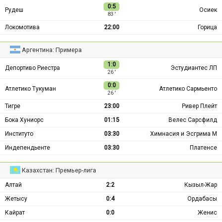
0:5
Рудеш
Осиек
83 ′
Локомотива
22:00
Горица
Аргентина: Примера
1:0
Депортиво Риестра
Эстудиантес ЛП
26 ′
0:0
Атлетико Тукуман
Атлетико Сармьенто
26 ′
Тигре
23:00
Ривер Плейт
Бока Хуниорс
01:15
Велес Сарсфилд
Институто
03:30
Химнасия и Эсгрима М
Индепендьенте
03:30
Платенсе
Казахстан: Премьер-лига
Алтай
2:2
Кызыл-Жар
Жетысу
0:4
Ордабасы
Кайрат
0:0
Женис