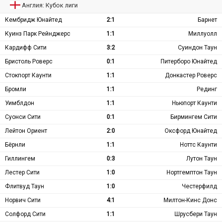
Англия: Кубок лиги
Кембридж Юнайтед
2:1
Барнет
Куинз Парк Рейнджерс
1:1
Миллуолл
Кардифф Сити
3:2
Суиндон Таун
Бристоль Роверс
0:1
Питерборо Юнайтед
Стокпорт Каунти
1:1
Донкастер Роверс
Бромли
1:1
Рединг
Уимблдон
1:1
Ньюпорт Каунти
Суонси Сити
0:1
Бирмингем Сити
Лейтон Ориент
2:0
Оксфорд Юнайтед
Бёрнли
1:1
Ноттс Каунти
Гиллингем
0:3
Лутон Таун
Лестер Сити
1:0
Нортгемптон Таун
Флитвуд Таун
1:0
Честерфилд
Норвич Сити
4:1
Милтон-Кинс Донс
Солфорд Сити
1:1
Шрусбери Таун