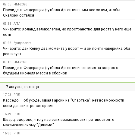
09:55
ЧМ-2026
Президент Федерации футбола Аргентины: мы все хотим, чтобы
Скалони остался
09:38
АПЛ
Чичарито: Холанд великолепен, но пространство для роста у него ещё
есть
09:25
Бундеслига
Чичарито: дай Кейну два момента у ворот — и он почти наверняка оба
реализует
09:10
ЧМ-2026
Президент Федерации футбола Аргентины ответил на вопрос о
будущем Лионеля Месси в сборной
7 августа, пятница
17:03
РПЛ
Карседо — об уходе Ливая Гарсии из "Спартака": нет возможности
всем давать игровое время
16:49
РПЛ
Шварц: здорово, что у нас есть возможность противостоять
махачкалинскому "Динамо"
16:36
РПЛ