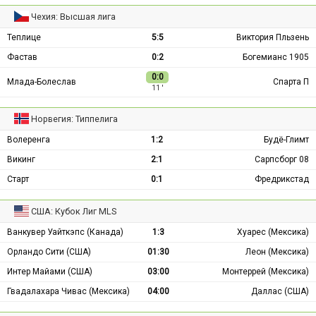
Чехия: Высшая лига
Теплице
5:5
Виктория Пльзень
Фастав
0:2
Богемианс 1905
0:0
Млада-Болеслав
Спарта П
11 ′
Норвегия: Типпелига
Волеренга
1:2
Будё-Глимт
Викинг
2:1
Сарпсборг 08
Старт
0:1
Фредрикстад
США: Кубок Лиг MLS
Ванкувер Уайткэпс (Канада)
1:3
Хуарес (Мексика)
Орландо Сити (США)
01:30
Леон (Мексика)
Интер Майами (США)
03:00
Монтеррей (Мексика)
Гвадалахара Чивас (Мексика)
04:00
Даллас (США)