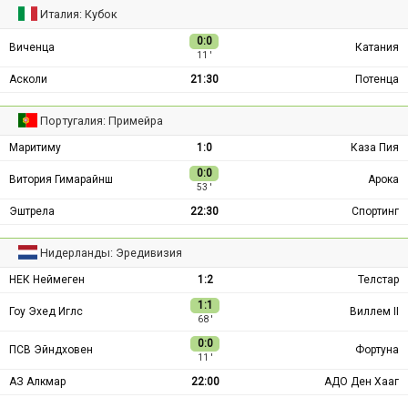
Италия: Кубок
0:0
Виченца
Катания
11 ′
Асколи
21:30
Потенца
Португалия: Примейра
Маритиму
1:0
Каза Пия
0:0
Витория Гимарайнш
Арока
53 ′
Эштрела
22:30
Спортинг
Нидерланды: Эредивизия
НЕК Неймеген
1:2
Телстар
1:1
Гоу Эхед Иглс
Виллем II
68 ′
0:0
ПСВ Эйндховен
Фортуна
11 ′
АЗ Алкмар
22:00
АДО Ден Хааг