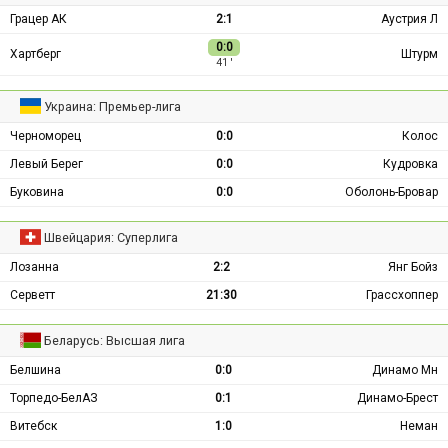
Грацер АК
2:1
Аустрия Л
0:0
Хартберг
Штурм
41 ′
Украина: Премьер-лига
Черноморец
0:0
Колос
Левый Берег
0:0
Кудровка
Буковина
0:0
Оболонь-Бровар
Швейцария: Суперлига
Лозанна
2:2
Янг Бойз
Серветт
21:30
Грассхоппер
Беларусь: Высшая лига
Белшина
0:0
Динамо Мн
Торпедо-БелАЗ
0:1
Динамо-Брест
Витебск
1:0
Неман