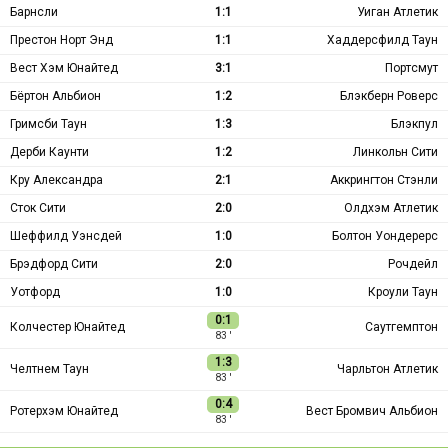
Барнсли
1:1
Уиган Атлетик
Престон Норт Энд
1:1
Хаддерсфилд Таун
Вест Хэм Юнайтед
3:1
Портсмут
Бёртон Альбион
1:2
Блэкберн Роверс
Гримсби Таун
1:3
Блэкпул
Дерби Каунти
1:2
Линкольн Сити
Кру Александра
2:1
Аккрингтон Стэнли
Сток Сити
2:0
Олдхэм Атлетик
Шеффилд Уэнсдей
1:0
Болтон Уондерерс
Брэдфорд Сити
2:0
Рочдейл
Уотфорд
1:0
Кроули Таун
0:1
Колчестер Юнайтед
Саутгемптон
83 ′
1:3
Челтнем Таун
Чарльтон Атлетик
83 ′
0:4
Ротерхэм Юнайтед
Вест Бромвич Альбион
83 ′