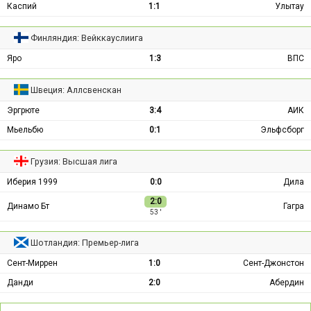
Каспий
1:1
Улытау
Финляндия: Вейккауслиига
Яро
1:3
ВПС
Швеция: Аллсвенскан
Эргрюте
3:4
АИК
Мьельбю
0:1
Эльфсборг
Грузия: Высшая лига
Иберия 1999
0:0
Дила
2:0
Динамо Бт
Гагра
53 ′
Шотландия: Премьер-лига
Сент-Миррен
1:0
Сент-Джонстон
Данди
2:0
Абердин