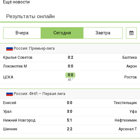
Ещё новости
Результаты онлайн
Вчера
Сегодня
Завтра
Россия: Премьер-лига
Крылья Советов
0:2
Балтика
Локомотив М
0:0
Акрон
0:0
ЦСКА
Ростов
41 ′
Россия: ФНЛ — Первая лига
Енисей
0:0
Текстильщик
Урал
3:0
Уфа
Нижний Новгород
5:1
Нефтехимик
Шинник
2:2
Арсенал Т