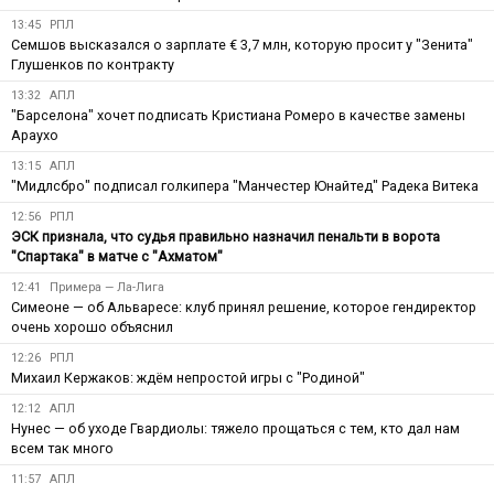
13:45
РПЛ
Семшов высказался о зарплате € 3,7 млн, которую просит у "Зенита"
Глушенков по контракту
13:32
АПЛ
"Барселона" хочет подписать Кристиана Ромеро в качестве замены
Араухо
13:15
АПЛ
"Мидлсбро" подписал голкипера "Манчестер Юнайтед" Радека Витека
12:56
РПЛ
ЭСК признала, что судья правильно назначил пенальти в ворота
"Спартака" в матче с "Ахматом"
12:41
Примера — Ла-Лига
Симеоне — об Альваресе: клуб принял решение, которое гендиректор
очень хорошо объяснил
12:26
РПЛ
Михаил Кержаков: ждём непростой игры с "Родиной"
12:12
АПЛ
Нунес — об уходе Гвардиолы: тяжело прощаться с тем, кто дал нам
всем так много
11:57
АПЛ