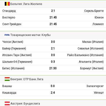
Бельгия: Лига Жюпиле
Стандард
2:1
Серкль Брюгге
Вестерло
21:45
Юнион
Сент-Трюйден
21:45
Ломмел
Товарищеские матчи: Клубы
Челси (Англия)
3:0
Милан (Италия)
Байер (Германия)
2:1
Севилья (Испания)
Ипсвич Таун (Англия)
3:0
Райо Вальекано (Испания)
Шальке-04 (Германия)
0:3
Аталанта (Италия)
Бетис (Испания)
21:30
Борнмут (Англия)
Венгрия: ОТР Банк Лига
Вашаш
5:0
Залаэгерсег
Кишварда
2:4
Уйпешт
Австрия: Бундеслига