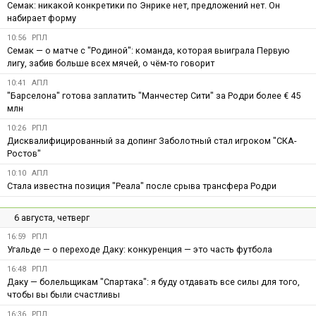
Семак: никакой конкретики по Энрике нет, предложений нет. Он
набирает форму
10:56
РПЛ
Семак — о матче с "Родиной": команда, которая выиграла Первую
лигу, забив больше всех мячей, о чём-то говорит
10:41
АПЛ
"Барселона" готова заплатить "Манчестер Сити" за Родри более € 45
млн
10:26
РПЛ
Дисквалифицированный за допинг Заболотный стал игроком "СКА-
Ростов"
10:10
АПЛ
Стала известна позиция "Реала" после срыва трансфера Родри
6 августа, четверг
16:59
РПЛ
Угальде — о переходе Даку: конкуренция — это часть футбола
16:48
РПЛ
Даку — болельщикам "Спартака": я буду отдавать все силы для того,
чтобы вы были счастливы
16:36
РПЛ