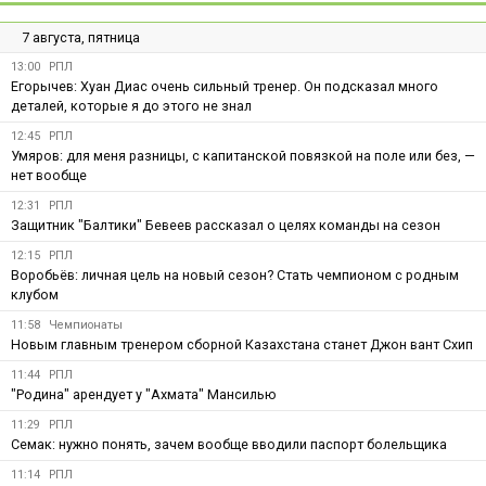
7 августа, пятница
13:00
РПЛ
Егорычев: Хуан Диас очень сильный тренер. Он подсказал много
деталей, которые я до этого не знал
12:45
РПЛ
Умяров: для меня разницы, с капитанской повязкой на поле или без, —
нет вообще
12:31
РПЛ
Защитник "Балтики" Бевеев рассказал о целях команды на сезон
12:15
РПЛ
Воробьёв: личная цель на новый сезон? Стать чемпионом с родным
клубом
11:58
Чемпионаты
Новым главным тренером сборной Казахстана станет Джон вант Схип
11:44
РПЛ
"Родина" арендует у "Ахмата" Мансилью
11:29
РПЛ
Семак: нужно понять, зачем вообще вводили паспорт болельщика
11:14
РПЛ