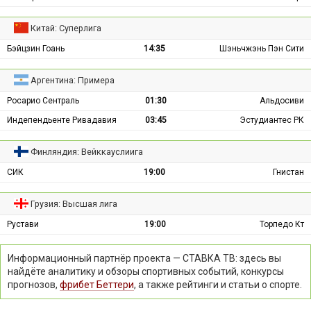
Китай: Суперлига
Бэйцзин Гоань
14:35
Шэньчжэнь Пэн Сити
Аргентина: Примера
Росарио Сентраль
01:30
Альдосиви
Индепендьенте Ривадавия
03:45
Эстудиантес РК
Финляндия: Вейккауслиига
СИК
19:00
Гнистан
Грузия: Высшая лига
Рустави
19:00
Торпедо Кт
Информационный партнёр проекта — СТАВКА ТВ: здесь вы
найдёте аналитику и обзоры спортивных событий, конкурсы
прогнозов,
фрибет Беттери
, а также рейтинги и статьи о спорте.