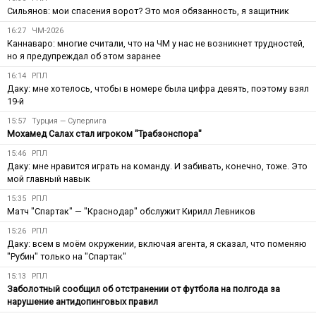
Сильянов: мои спасения ворот? Это моя обязанность, я защитник
16:27
ЧМ-2026
Каннаваро: многие считали, что на ЧМ у нас не возникнет трудностей,
но я предупреждал об этом заранее
16:14
РПЛ
Даку: мне хотелось, чтобы в номере была цифра девять, поэтому взял
19-й
15:57
Турция — Суперлига
Мохамед Салах стал игроком "Трабзонспора"
15:46
РПЛ
Даку: мне нравится играть на команду. И забивать, конечно, тоже. Это
мой главный навык
15:35
РПЛ
Матч "Спартак" — "Краснодар" обслужит Кирилл Левников
15:26
РПЛ
Даку: всем в моём окружении, включая агента, я сказал, что поменяю
"Рубин" только на "Спартак"
15:13
РПЛ
Заболотный сообщил об отстранении от футбола на полгода за
нарушение антидопинговых правил