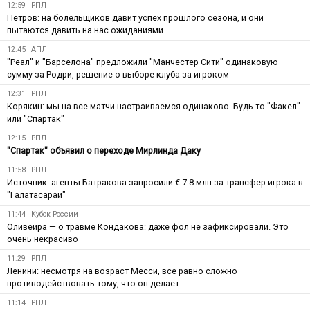
12:59
РПЛ
Петров: на болельщиков давит успех прошлого сезона, и они
пытаются давить на нас ожиданиями
12:45
АПЛ
"Реал" и "Барселона" предложили "Манчестер Сити" одинаковую
сумму за Родри, решение о выборе клуба за игроком
12:31
РПЛ
Корякин: мы на все матчи настраиваемся одинаково. Будь то "Факел"
или "Спартак"
12:15
РПЛ
"Спартак" объявил о переходе Мирлинда Даку
11:58
РПЛ
Источник: агенты Батракова запросили € 7-8 млн за трансфер игрока в
"Галатасарай"
11:44
Кубок России
Оливейра — о травме Кондакова: даже фол не зафиксировали. Это
очень некрасиво
11:29
РПЛ
Ленини: несмотря на возраст Месси, всё равно сложно
противодействовать тому, что он делает
11:14
РПЛ