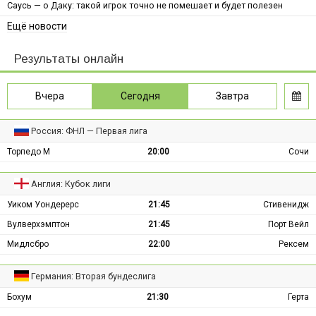
Саусь — о Даку: такой игрок точно не помешает и будет полезен
Ещё новости
Результаты онлайн
Вчера
Сегодня
Завтра
Россия: ФНЛ — Первая лига
Торпедо М
20:00
Сочи
Англия: Кубок лиги
Уиком Уондерерс
21:45
Стивенидж
Вулверхэмптон
21:45
Порт Вейл
Мидлсбро
22:00
Рексем
Германия: Вторая бундеслига
Бохум
21:30
Герта