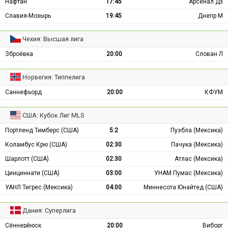
Нафтан
17:45
Арсенал Дз
Славия-Мозырь
19:45
Днепр М
Чехия: Высшая лига
Зброёвка
20:00
Слован Л
Норвегия: Типпелига
Саннефьорд
20:00
КФУМ
США: Кубок Лиг MLS
Портленд Тимберс (США)
5:2
Пуэбла (Мексика)
Коламбус Крю (США)
02:30
Пачука (Мексика)
Шарлотт (США)
02:30
Атлас (Мексика)
Цинциннати (США)
03:00
УНАМ Пумас (Мексика)
УАНЛ Тигрес (Мексика)
04:00
Миннесота Юнайтед (США)
Дания: Суперлига
Сённерйюск
20:00
Виборг