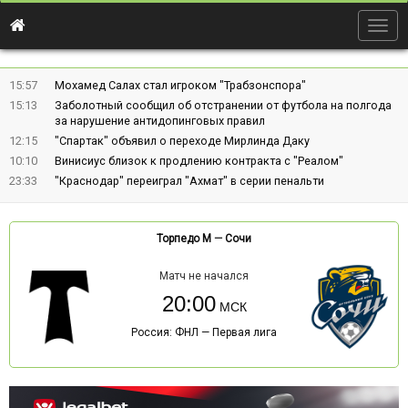
Togg
navig
15:57
Мохамед Салах стал игроком "Трабзонспора"
15:13
Заболотный сообщил об отстранении от футбола на полгода
за нарушение антидопинговых правил
12:15
"Спартак" объявил о переходе Мирлинда Даку
10:10
Винисиус близок к продлению контракта с "Реалом"
23:33
"Краснодар" переиграл "Ахмат" в серии пенальти
Торпедо М
—
Сочи
Матч не начался
20:00
Россия: ФНЛ — Первая лига