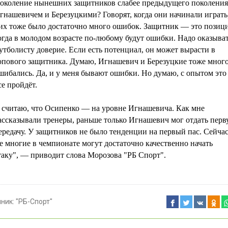
околение нынешних защитников слабее предыдущего поколения
гнашевичем и Березуцкими? Говорят, когда они начинали играть,
их тоже было достаточно много ошибок. Защитник — это позици
огда в молодом возрасте по-любому будут ошибки. Надо оказыва
утболисту доверие. Если есть потенциал, он может вырасти в
опового защитника. Думаю, Игнашевич и Березуцкие тоже мног
шибались. Да, и у меня бывают ошибки. Но думаю, с опытом это
се пройдёт.
 считаю, что Осипенко — на уровне Игнашевича. Как мне
ассказывали тренеры, раньше только Игнашевич мог отдать пер
ередачу. У защитников не было тенденции на первый пас. Сейча
е многие в чемпионате могут достаточно качественно начать
таку", — приводит слова Морозова "РБ Спорт".
чник:
"РБ-Спорт"