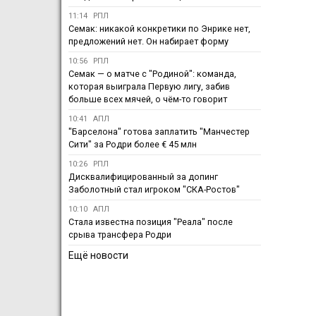
11:14
РПЛ
Семак: никакой конкретики по Энрике нет,
предложений нет. Он набирает форму
10:56
РПЛ
Семак — о матче с "Родиной": команда,
которая выиграла Первую лигу, забив
больше всех мячей, о чём-то говорит
10:41
АПЛ
"Барселона" готова заплатить "Манчестер
Сити" за Родри более € 45 млн
10:26
РПЛ
Дисквалифицированный за допинг
Заболотный стал игроком "СКА-Ростов"
10:10
АПЛ
Стала известна позиция "Реала" после
срыва трансфера Родри
Ещё новости