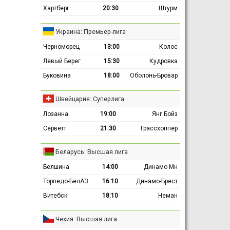
Хартберг
20:30
Штурм
Украина: Премьер-лига
Черноморец
13:00
Колос
Левый Берег
15:30
Кудровка
Буковина
18:00
Оболонь-Бровар
Швейцария: Суперлига
Лозанна
19:00
Янг Бойз
Серветт
21:30
Грассхоппер
Беларусь: Высшая лига
Белшина
14:00
Динамо Мн
Торпедо-БелАЗ
16:10
Динамо-Брест
Витебск
18:10
Неман
Чехия: Высшая лига