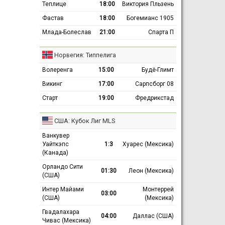
Теплице
18:00
Виктория Пльзень
Фастав
18:00
Богемианс 1905
Млада-Болеслав
21:00
Спарта П
Норвегия: Типпелига
Волеренга
15:00
Будё-Глимт
Викинг
17:00
Сарпсборг 08
Старт
19:00
Фредрикстад
США: Кубок Лиг MLS
Ванкувер
Уайткэпс
1:3
Хуарес (Мексика)
(Канада)
Орландо Сити
01:30
Леон (Мексика)
(США)
Интер Майами
Монтеррей
03:00
(США)
(Мексика)
Гвадалахара
04:00
Даллас (США)
Чивас (Мексика)