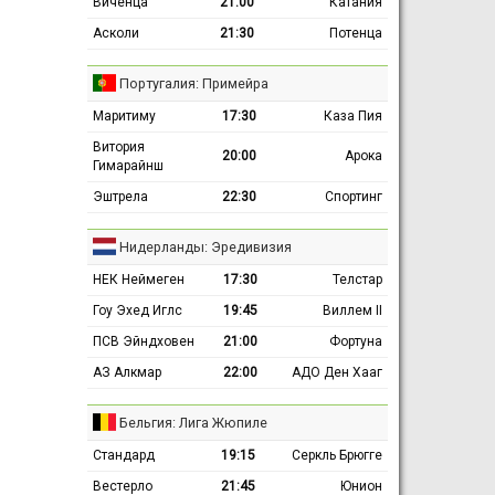
Виченца
21:00
Катания
Асколи
21:30
Потенца
Португалия: Примейра
Маритиму
17:30
Каза Пия
Витория
20:00
Арока
Гимарайнш
Эштрела
22:30
Спортинг
Нидерланды: Эредивизия
НЕК Неймеген
17:30
Телстар
Гоу Эхед Иглс
19:45
Виллем II
ПСВ Эйндховен
21:00
Фортуна
АЗ Алкмар
22:00
АДО Ден Хааг
Бельгия: Лига Жюпиле
Стандард
19:15
Серкль Брюгге
Вестерло
21:45
Юнион