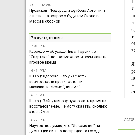
П
09:10
ЧМ-2026
И
Президент Федерации футбола Аргентины
н
ответил на вопрос о будущем Лионеля
Месси в сборной
к
ф
т
7 августа, пятница
о
17:03
РПЛ
в
Карседо — об уходе Ливая Гарсии из
"Спартака": нет возможности всем давать
игровое время
Я
р
16:49
РПЛ
Шварц: здорово, что у нас есть
п
возможность противостоять
ж
махачкалинскому "Динамо"
а
16:36
РПЛ
Шварц: Зайнутдинову нужно дать время на
восстановление. Не могу сказать, сколько
это займёт
Исто
16:27
РПЛ
Наумов: не думаю, что "Локомотив" на
дистанции сильно пострадает от ухода