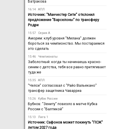
Батракова
16:14
АПЛ
Источник: "Манчестер Сити" отклонил
предложение "Барселоны" по трансферу
Родри
15:57
Серия А
Аморим: клуб уровня "Милана" должен
бороться за чемпионство. Мы постараемся
это сделать
15:46
Чемпионаты
Заболотный: когда ты начинаешь красно-
синим с детства, тебя все равно притягивает
туда же
15:35
АПЛ
"Челси" согласовал с "Райо Вальекано"
трансфер защитника Чаварриа
15:26
Кубок России
Бубнов: "Зениту" повезло в матче Кубка
России с "Балтикой"
15:13
Лига 1
Источник: Сафонов может покинуть "ПСЖ"
летом 2027 года