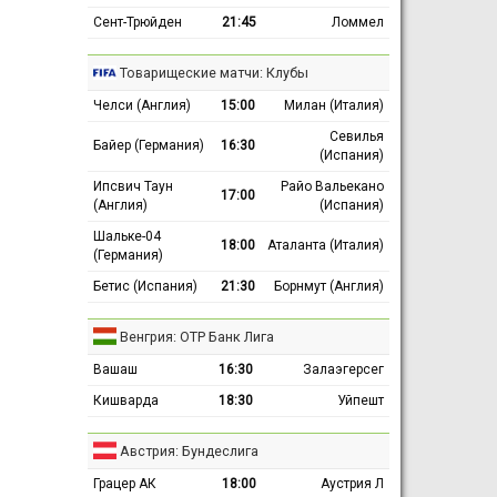
Сент-Трюйден
21:45
Ломмел
Товарищеские матчи: Клубы
Челси (Англия)
15:00
Милан (Италия)
Севилья
Байер (Германия)
16:30
(Испания)
Ипсвич Таун
Райо Вальекано
17:00
(Англия)
(Испания)
Шальке-04
18:00
Аталанта (Италия)
(Германия)
Бетис (Испания)
21:30
Борнмут (Англия)
Венгрия: ОТР Банк Лига
Вашаш
16:30
Залаэгерсег
Кишварда
18:30
Уйпешт
Австрия: Бундеслига
Грацер АК
18:00
Аустрия Л