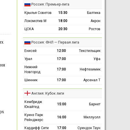
Россия: Премьер-лига
Крылья Советов
15:30
Балтика
Локомотив М
18:00
Акрон
ЦСКА
20:30
Ростов
их
Россия: ФНЛ — Первая лига
Енисей
12:00
Текстильщик
Урал
17:00
Уфа
еня
Нижний
17:00
Нефтехимик
Новгород
Шинник
17:00
Арсенал Т
Англия: Кубок лиги
Кембридж
15:00
Барнет
Юнайтед
рх
Куинз Парк
16:00
Миллуолл
Рейнджерс
Кардифф Сити
17:00
Суиндон Таун