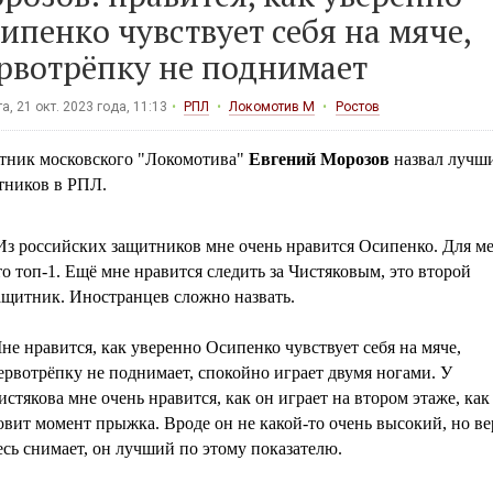
ипенко чувствует себя на мяче,
рвотрёпку не поднимает
а, 21 окт. 2023 года, 11:13
РПЛ
Локомотив М
Ростов
тник московского "Локомотива"
Евгений Морозов
назвал лучш
тников в РПЛ.
Из российских защитников мне очень нравится Осипенко. Для м
то топ-1. Ещё мне нравится следить за Чистяковым, это второй
ащитник. Иностранцев сложно назвать.
не нравится, как уверенно Осипенко чувствует себя на мяче,
ервотрёпку не поднимает, спокойно играет двумя ногами. У
истякова мне очень нравится, как он играет на втором этаже, как
овит момент прыжка. Вроде он не какой-то очень высокий, но ве
есь снимает, он лучший по этому показателю.