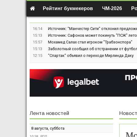
Рейтинг букмекеров
ЧМ-2026
Р
16:14
Источник: "Манчестер Сити" отклонил предлож
15:13
Источник: Сафонов может покинуть "ПСЖ" лето
15:57
Мохамед Салах стал игроком "Трабзонспора"
15:13
Заболотный сообщил об отстранении от футбол
12:15
"Спартак" объявил о переходе Мирлинда Даку
Лента новостей
Новост
8 августа, суббота
Мо
10:58
РПЛ