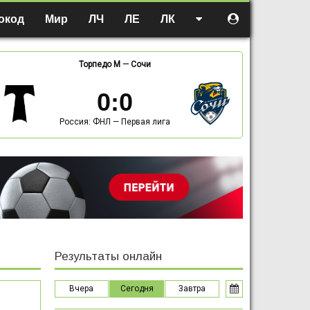
окод
Мир
ЛЧ
ЛЕ
ЛК
Торпедо М
—
Сочи
0
:
0
Россия: ФНЛ — Первая лига
Результаты онлайн
Вчера
Сегодня
Завтра