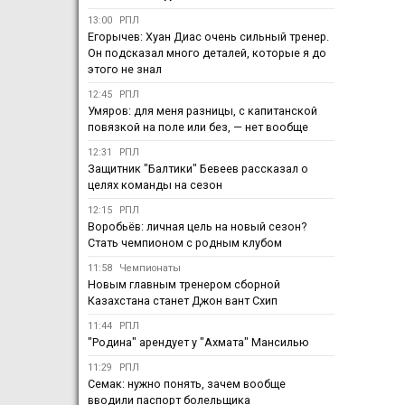
13:00
РПЛ
Егорычев: Хуан Диас очень сильный тренер.
Он подсказал много деталей, которые я до
этого не знал
12:45
РПЛ
Умяров: для меня разницы, с капитанской
повязкой на поле или без, — нет вообще
12:31
РПЛ
Защитник "Балтики" Бевеев рассказал о
целях команды на сезон
12:15
РПЛ
Воробьёв: личная цель на новый сезон?
Стать чемпионом с родным клубом
11:58
Чемпионаты
Новым главным тренером сборной
Казахстана станет Джон вант Схип
11:44
РПЛ
"Родина" арендует у "Ахмата" Мансилью
11:29
РПЛ
Семак: нужно понять, зачем вообще
вводили паспорт болельщика