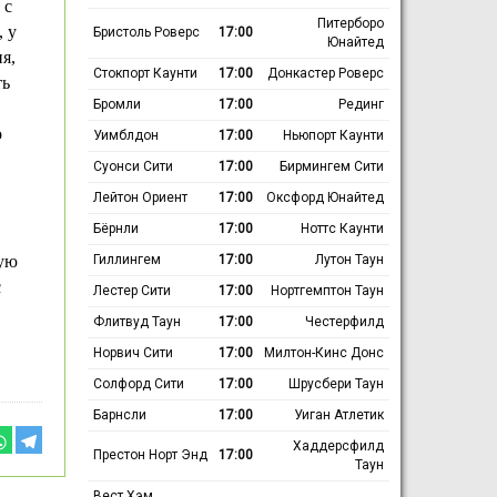
 с
Питерборо
 у
Бристоль Роверс
17:00
Юнайтед
я,
Стокпорт Каунти
17:00
Донкастер Роверс
ть
Бромли
17:00
Рединг
о
Уимблдон
17:00
Ньюпорт Каунти
Суонси Сити
17:00
Бирмингем Сити
Лейтон Ориент
17:00
Оксфорд Юнайтед
Бёрнли
17:00
Ноттс Каунти
Гиллингем
17:00
Лутон Таун
вую
с
Лестер Сити
17:00
Нортгемптон Таун
Флитвуд Таун
17:00
Честерфилд
Норвич Сити
17:00
Милтон-Кинс Донс
Солфорд Сити
17:00
Шрусбери Таун
Барнсли
17:00
Уиган Атлетик
Хаддерсфилд
Престон Норт Энд
17:00
Таун
Вест Хэм