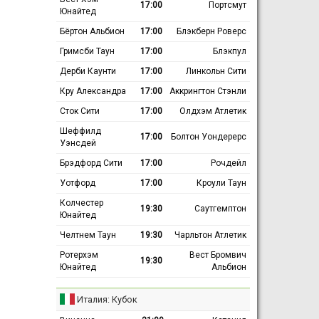
17:00
Портсмут
Юнайтед
Бёртон Альбион
17:00
Блэкберн Роверс
Гримсби Таун
17:00
Блэкпул
Дерби Каунти
17:00
Линкольн Сити
Кру Александра
17:00
Аккрингтон Стэнли
Сток Сити
17:00
Олдхэм Атлетик
Шеффилд
17:00
Болтон Уондерерс
Уэнсдей
Брэдфорд Сити
17:00
Рочдейл
Уотфорд
17:00
Кроули Таун
Колчестер
19:30
Саутгемптон
Юнайтед
Челтнем Таун
19:30
Чарльтон Атлетик
Ротерхэм
Вест Бромвич
19:30
Юнайтед
Альбион
Италия: Кубок