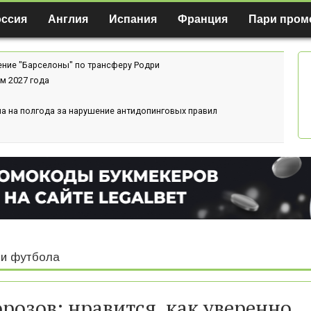
оссия
Англия
Испания
Франция
Пари пром
ение "Барселоны" по трансферу Родри
м 2027 года
а на полгода за нарушение антидопинговых правил
и футбола
розов: нравится, как уверенно