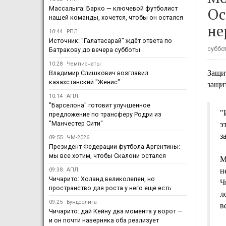
Ос
Массалыга: Барко — ключевой футболист
нашей команды, хочется, чтобы он остался
не
10:44
РПЛ
Источник: "Галатасарай" ждёт ответа по
суббот
Батракову до вечера субботы
10:28
Чемпионаты
Защи
Владимир Слишкович возглавил
казахстанский "Женис"
защи
10:14
АПЛ
"Барселона" готовит улучшенное
"
предложение по трансферу Родри из
"Манчестер Сити"
э
з
09:55
ЧМ-2026
Президент Федерации футбола Аргентины:
мы все хотим, чтобы Скалони остался
М
09:38
АПЛ
н
Чичарито: Холанд великолепен, но
Ч
пространство для роста у него ещё есть
л
09:25
Бундеслига
в
Чичарито: дай Кейну два момента у ворот —
и он почти наверняка оба реализует