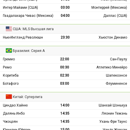
Интер Майами (США)
03:00
Монтеррей (Мексика)
Гвадалахара Чивас (Мексика)
04:00
Даллас (США)
США: MLS Высшая лига
Нью-Инглэнд Революшн
23:30
Хьюстон Динамо
Бразилия: Серия А
Гремио
22:00
Сан-Паулу
Ремо
00:30
Атлетико Минейро
Коритиба
02:30
Шапекоэнсе
Ботафого
03:00
Флуминенсе
Китай: Суперлига
Циндао Хайню
14:00
Шанхай Шэньхуа
Далянь Инбо
14:35
Ляонин Тежэнь
Чжэцзян
14:35
Ухань Фри Таунс
Юньнань Юйкунь
15:00
Чэнду Жунчэн