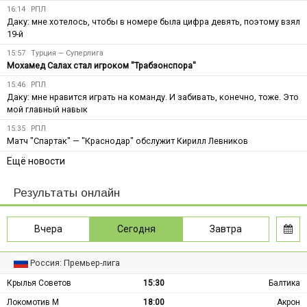
16:14
РПЛ
Даку: мне хотелось, чтобы в номере была цифра девять, поэтому взял
19-й
15:57
Турция — Суперлига
Мохамед Салах стал игроком "Трабзонспора"
15:46
РПЛ
Даку: мне нравится играть на команду. И забивать, конечно, тоже. Это
мой главный навык
15:35
РПЛ
Матч "Спартак" — "Краснодар" обслужит Кирилл Левников
Ещё новости
Результаты онлайн
Вчера
Сегодня
Завтра
Россия: Премьер-лига
Крылья Советов
15:30
Балтика
Локомотив М
18:00
Акрон