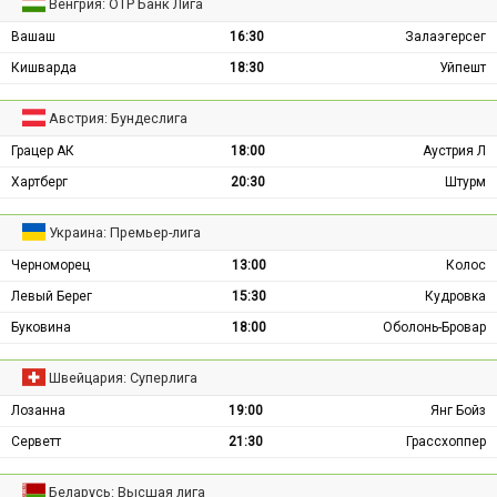
Венгрия: ОТР Банк Лига
Вашаш
16:30
Залаэгерсег
Кишварда
18:30
Уйпешт
Австрия: Бундеслига
Грацер АК
18:00
Аустрия Л
Хартберг
20:30
Штурм
Украина: Премьер-лига
Черноморец
13:00
Колос
Левый Берег
15:30
Кудровка
Буковина
18:00
Оболонь-Бровар
Швейцария: Суперлига
Лозанна
19:00
Янг Бойз
Серветт
21:30
Грассхоппер
Беларусь: Высшая лига