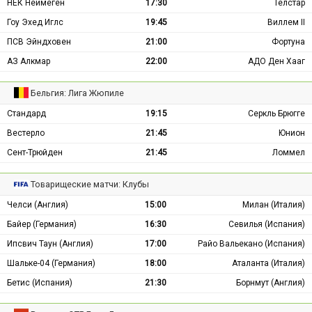
НЕК Неймеген
17:30
Телстар
Гоу Эхед Иглс
19:45
Виллем II
ПСВ Эйндховен
21:00
Фортуна
АЗ Алкмар
22:00
АДО Ден Хааг
Бельгия: Лига Жюпиле
Стандард
19:15
Серкль Брюгге
Вестерло
21:45
Юнион
Сент-Трюйден
21:45
Ломмел
Товарищеские матчи: Клубы
Челси (Англия)
15:00
Милан (Италия)
Байер (Германия)
16:30
Севилья (Испания)
Ипсвич Таун (Англия)
17:00
Райо Вальекано (Испания)
Шальке-04 (Германия)
18:00
Аталанта (Италия)
Бетис (Испания)
21:30
Борнмут (Англия)