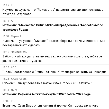
16:27
РПЛ
Наумов: не думаю, что "Локомотив" на дистанции сильно пострадает
от ухода Батракова
16:14
АПЛ
Источник: "Манчестер Сити" отклонил предложение "Барселоны" по
трансферу Родри
15:57
Серия А
Аморим: клуб уровня "Милана" должен бороться за чемпионство. Мы
постараемся это сделать
15:46
Чемпионаты
Заболотный: когда ты начинаешь красно-синим с детства, тебя все
равно притягивает туда же
15:35
АПЛ
"Челси" согласовал с "Райо Вальекано" трансфер защитника Чаварриа
15:26
Кубок России
Бубнов: "Зениту" повезло в матче Кубка России с "Балтикой"
15:13
Лига 1
Источник: Сафонов может покинуть "ПСЖ" летом 2027 года
13:00
РПЛ
Егорычев: Хуан Диас очень сильный тренер. Он подсказал много