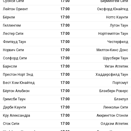
Суонси Сити
17:00
Бирмингем Сити
Лейтон Ориент
17:00
Оксфорд Юнайтед
Бёрнли
17:00
Ноттс Каунти
Гиллингем
17:00
Лутон Таун
Лестер Сити
17:00
Нортгемптон Таун
Флитвуд Таун
17:00
Честерфилд
Норвич Сити
17:00
Милтон-Кинс Донс
Солфорд Сити
17:00
Шрусбери Таун
Барнсли
17:00
Уиган Атлетик
Престон Норт Энд
17:00
Хаддерсфилд Таун
Вест Хэм Юнайтед
17:00
Портсмут
Бёртон Альбион
17:00
Блэкберн Роверс
Гримсби Таун
17:00
Блэкпул
Дерби Каунти
17:00
Линкольн Сити
Кру Александра
17:00
Аккрингтон Стэнли
Сток Сити
17:00
Олдхэм Атлетик