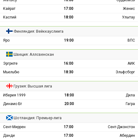
Кайрат
17:00
Женис
Каспий
18:00
Улытау
Финляндия: Вейккауслиига
Яро
19:00
ВПС
Швеция: Аллсвенскан
Эргрюте
16:00
АИК
Мьельбю
18:30
Эльфсборг
Грузия: Высшая лига
Иберия 1999
18:00
Дила
Динамо Бт
20:00
Гагра
Шотландия: Премьер-лига
Сент-Миррен
17:00
Сент-Джонстон
Данди
17:00
Абердин