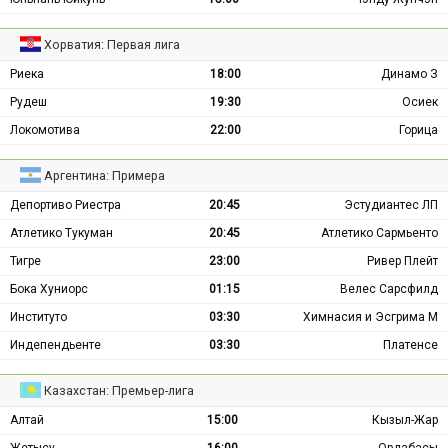
Хорватия: Первая лига
Риека
18:00
Динамо З
Рудеш
19:30
Осиек
Локомотива
22:00
Горица
Аргентина: Примера
Депортиво Риестра
20:45
Эстудиантес ЛП
Атлетико Тукуман
20:45
Атлетико Сармьенто
Тигре
23:00
Ривер Плейт
Бока Хуниорс
01:15
Велес Сарсфилд
Институто
03:30
Химнасия и Эсгрима М
Индепендьенте
03:30
Платенсе
Казахстан: Премьер-лига
Алтай
15:00
Кызыл-Жар
Жетысу
16:00
Ордабасы