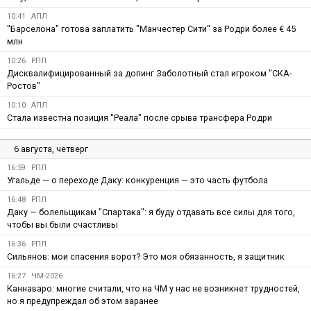
10:41
АПЛ
"Барселона" готова заплатить "Манчестер Сити" за Родри более € 45
млн
10:26
РПЛ
Дисквалифицированный за допинг Заболотный стал игроком "СКА-
Ростов"
10:10
АПЛ
Стала известна позиция "Реала" после срыва трансфера Родри
6 августа, четверг
16:59
РПЛ
Угальде — о переходе Даку: конкуренция — это часть футбола
16:48
РПЛ
Даку — болельщикам "Спартака": я буду отдавать все силы для того,
чтобы вы были счастливы
16:36
РПЛ
Сильянов: мои спасения ворот? Это моя обязанность, я защитник
16:27
ЧМ-2026
Каннаваро: многие считали, что на ЧМ у нас не возникнет трудностей,
но я предупреждал об этом заранее