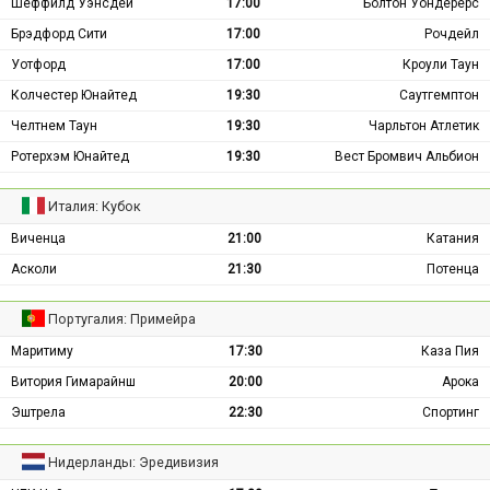
Шеффилд Уэнсдей
17:00
Болтон Уондерерс
Брэдфорд Сити
17:00
Рочдейл
Уотфорд
17:00
Кроули Таун
Колчестер Юнайтед
19:30
Саутгемптон
Челтнем Таун
19:30
Чарльтон Атлетик
Ротерхэм Юнайтед
19:30
Вест Бромвич Альбион
Италия: Кубок
Виченца
21:00
Катания
Асколи
21:30
Потенца
Португалия: Примейра
Маритиму
17:30
Каза Пия
Витория Гимарайнш
20:00
Арока
Эштрела
22:30
Спортинг
Нидерланды: Эредивизия