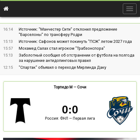
Togg
navig
16:14
Источник: "Манчестер Сити" отклонил предложение
"Барселоны" по трансферу Родри
15:13
Источник: Сафонов может покинуть "ПСЖ" летом 2027 года
15:57
Мохамед Салах стал игроком "Трабзонспора"
15:13
Заболотный сообщил об отстранении от футбола на полгода
за нарушение антидопинговых правил
12:15
"Спартак" объявил о переходе Мирлинда Даку
Торпедо М
—
Сочи
0
:
0
Россия: ФНЛ — Первая лига