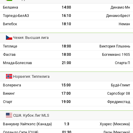
Белшина
14:00
Динамо Мн
Торпедо-БелАЗ
16:10
Динамо-Брест
Витебск
18:10
Неман
Чехия: Высшая лига
Теплице
18:00
Виктория Пльзень
Фастав
18:00
Богемианс 1905
Млада-Болеслав
21:00
Спарта П
Норвегия: Типпелига
Волеренга
15:00
Будё-Глимт
Викинг
17:00
Сарпсборг 08
Старт
19:00
Фредрикстад
США: Кубок Лиг MLS
Ванкувер Уайткэпс (Канада)
1:3
Хуарес (Мексика)
Орландо Сити (США)
01:30
Леон (Мексика)