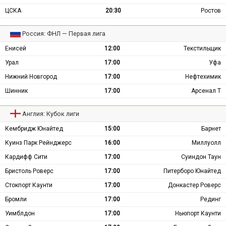
ЦСКА
20:30
Ростов
Россия: ФНЛ — Первая лига
Енисей
12:00
Текстильщик
Урал
17:00
Уфа
Нижний Новгород
17:00
Нефтехимик
Шинник
17:00
Арсенал Т
Англия: Кубок лиги
Кембридж Юнайтед
15:00
Барнет
Куинз Парк Рейнджерс
16:00
Миллуолл
Кардифф Сити
17:00
Суиндон Таун
Бристоль Роверс
17:00
Питерборо Юнайтед
Стокпорт Каунти
17:00
Донкастер Роверс
Бромли
17:00
Рединг
Уимблдон
17:00
Ньюпорт Каунти