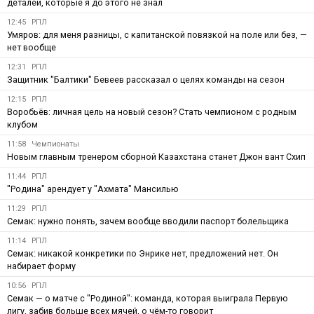
деталей, которые я до этого не знал
12:45
РПЛ
Умяров: для меня разницы, с капитанской повязкой на поле или без, —
нет вообще
12:31
РПЛ
Защитник "Балтики" Бевеев рассказал о целях команды на сезон
12:15
РПЛ
Воробьёв: личная цель на новый сезон? Стать чемпионом с родным
клубом
11:58
Чемпионаты
Новым главным тренером сборной Казахстана станет Джон вант Схип
11:44
РПЛ
"Родина" арендует у "Ахмата" Мансилью
11:29
РПЛ
Семак: нужно понять, зачем вообще вводили паспорт болельщика
11:14
РПЛ
Семак: никакой конкретики по Энрике нет, предложений нет. Он
набирает форму
10:56
РПЛ
Семак — о матче с "Родиной": команда, которая выиграла Первую
лигу, забив больше всех мячей, о чём-то говорит