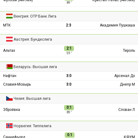
89 ′
Венгрия: ОТР Банк Лига
МТК
2:3
Академия Пушкаша
Австрия: Бундеслига
2:1
Альтах
Тироль
59 ′
Беларусь: Высшая лига
Нафтан
3:0
Арсенал Дз
Славия-Мозырь
3:0
Днепр М
Чехия: Высшая лига
0:1
Зброёвка
Слован Л
89 ′
Норвегия: Типпелига
0:1
Саннефьорд
КФУМ