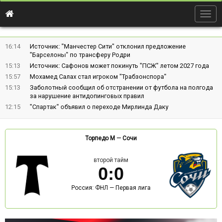
Togg
navig
16:14
Источник: "Манчестер Сити" отклонил предложение
"Барселоны" по трансферу Родри
15:13
Источник: Сафонов может покинуть "ПСЖ" летом 2027 года
15:57
Мохамед Салах стал игроком "Трабзонспора"
15:13
Заболотный сообщил об отстранении от футбола на полгода
за нарушение антидопинговых правил
12:15
"Спартак" объявил о переходе Мирлинда Даку
Торпедо М
—
Сочи
второй тайм
0
:
0
Россия: ФНЛ — Первая лига