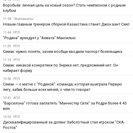
Воробьёв: личная цель на новый сезон? Стать чемпионом с родным
клубом
11:58
Чемпионаты
Новым главным тренером сборной Казахстана станет Джон вант Схип
11:44
РПЛ
"Родина" арендует у "Ахмата" Мансилью
11:29
РПЛ
Семак: нужно понять, зачем вообще вводили паспорт болельщика
11:14
РПЛ
Семак: никакой конкретики по Энрике нет, предложений нет. Он
набирает форму
10:56
РПЛ
Семак — о матче с "Родиной": команда, которая выиграла Первую
лигу, забив больше всех мячей, о чём-то говорит
10:41
АПЛ
"Барселона" готова заплатить "Манчестер Сити" за Родри более € 45
млн
10:26
РПЛ
Дисквалифицированный за допинг Заболотный стал игроком "СКА-
Ростов"