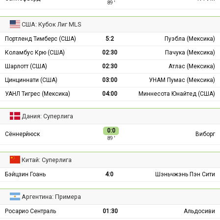
89 ′
США: Кубок Лиг MLS
Портленд Тимберс (США)
5:2
Пуэбла (Мексика)
Коламбус Крю (США)
02:30
Пачука (Мексика)
Шарлотт (США)
02:30
Атлас (Мексика)
Цинциннати (США)
03:00
УНАМ Пумас (Мексика)
УАНЛ Тигрес (Мексика)
04:00
Миннесота Юнайтед (США)
Дания: Суперлига
0:0
Сённерйюск
Виборг
89 ′
Китай: Суперлига
Бэйцзин Гоань
4:0
Шэньчжэнь Пэн Сити
Аргентина: Примера
Росарио Сентраль
01:30
Альдосиви