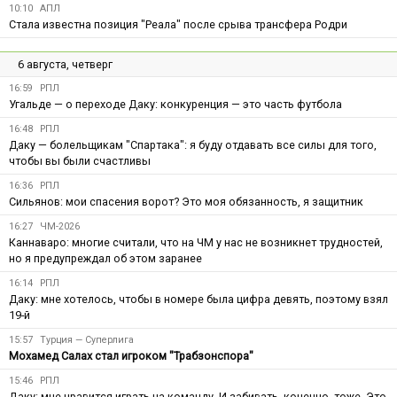
10:10
АПЛ
Стала известна позиция "Реала" после срыва трансфера Родри
6 августа, четверг
16:59
РПЛ
Угальде — о переходе Даку: конкуренция — это часть футбола
16:48
РПЛ
Даку — болельщикам "Спартака": я буду отдавать все силы для того,
чтобы вы были счастливы
16:36
РПЛ
Сильянов: мои спасения ворот? Это моя обязанность, я защитник
16:27
ЧМ-2026
Каннаваро: многие считали, что на ЧМ у нас не возникнет трудностей,
но я предупреждал об этом заранее
16:14
РПЛ
Даку: мне хотелось, чтобы в номере была цифра девять, поэтому взял
19-й
15:57
Турция — Суперлига
Мохамед Салах стал игроком "Трабзонспора"
15:46
РПЛ
Даку: мне нравится играть на команду. И забивать, конечно, тоже. Это