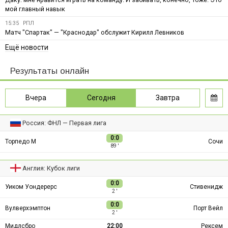
мой главный навык
15:35
РПЛ
Матч "Спартак" — "Краснодар" обслужит Кирилл Левников
Ещё новости
Результаты онлайн
Вчера
Сегодня
Завтра
Россия: ФНЛ — Первая лига
0:0
Торпедо М
Сочи
89 ′
Англия: Кубок лиги
0:0
Уиком Уондерерс
Стивенидж
2 ′
0:0
Вулверхэмптон
Порт Вейл
2 ′
Мидлсбро
22:00
Рексем