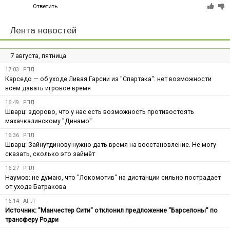
Ответить
Лента новостей
7 августа, пятница
17:03
РПЛ
Карседо — об уходе Ливая Гарсии из "Спартака": нет возможности
всем давать игровое время
16:49
РПЛ
Шварц: здорово, что у нас есть возможность противостоять
махачкалинскому "Динамо"
16:36
РПЛ
Шварц: Зайнутдинову нужно дать время на восстановление. Не могу
сказать, сколько это займёт
16:27
РПЛ
Наумов: не думаю, что "Локомотив" на дистанции сильно пострадает
от ухода Батракова
16:14
АПЛ
Источник: "Манчестер Сити" отклонил предложение "Барселоны" по
трансферу Родри