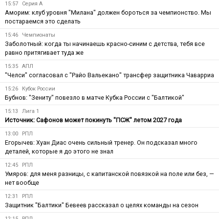
15:57
Серия А
Аморим: клуб уровня "Милана" должен бороться за чемпионство. Мы
постараемся это сделать
15:46
Чемпионаты
Заболотный: когда ты начинаешь красно-синим с детства, тебя все
равно притягивает туда же
15:35
АПЛ
"Челси" согласовал с "Райо Вальекано" трансфер защитника Чаварриа
15:26
Кубок России
Бубнов: "Зениту" повезло в матче Кубка России с "Балтикой"
15:13
Лига 1
Источник: Сафонов может покинуть "ПСЖ" летом 2027 года
13:00
РПЛ
Егорычев: Хуан Диас очень сильный тренер. Он подсказал много
деталей, которые я до этого не знал
12:45
РПЛ
Умяров: для меня разницы, с капитанской повязкой на поле или без, —
нет вообще
12:31
РПЛ
Защитник "Балтики" Бевеев рассказал о целях команды на сезон
12:15
РПЛ