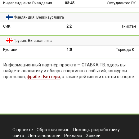
Индепендьенте Ривадавия
03:45
Эстудиантес РК
Финляндия: Вейккауслиига
СИК
2:2
Гнистан
Грузия: Высшая лига
Рустави
1:0
Торпедо Кт
Информационный партнёр проекта — СТАВКА ТВ: здесь вы
найдёте аналитику и обзоры спортивных событий, конкурсы
прогнозов,
фрибет Беттери
, а также рейтинги и статьи о спорте.
О проекте
Обратная связь
Помощь разработчику
сайта
Лента новостей
Реклама
Хоккей