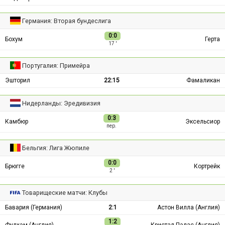
Германия: Вторая бундеслига
0:0
Бохум
Герта
17 ′
Португалия: Примейра
Эшторил
22:15
Фамаликан
Нидерланды: Эредивизия
0:3
Камбюр
Эксельсиор
пер.
Бельгия: Лига Жюпиле
0:0
Брюгге
Кортрейк
2 ′
Товарищеские матчи: Клубы
Бавария (Германия)
2:1
Астон Вилла (Англия)
1:2
Фулхэм (Англия)
Кристал Пэлас (Англия)