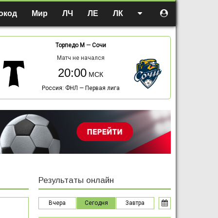
окод
Мир
ЛЧ
ЛЕ
ЛК
Торпедо М
—
Сочи
Матч не начался
20:00
Россия: ФНЛ — Первая лига
Результаты онлайн
Вчера
Сегодня
Завтра