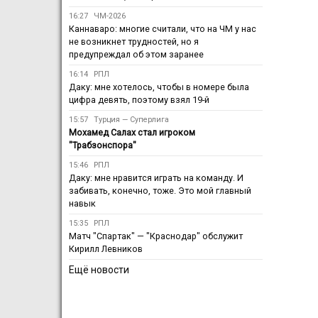
16:27
ЧМ-2026
Каннаваро: многие считали, что на ЧМ у нас
не возникнет трудностей, но я
предупреждал об этом заранее
16:14
РПЛ
Даку: мне хотелось, чтобы в номере была
цифра девять, поэтому взял 19-й
15:57
Турция — Суперлига
Мохамед Салах стал игроком
"Трабзонспора"
15:46
РПЛ
Даку: мне нравится играть на команду. И
забивать, конечно, тоже. Это мой главный
навык
15:35
РПЛ
Матч "Спартак" — "Краснодар" обслужит
Кирилл Левников
Ещё новости