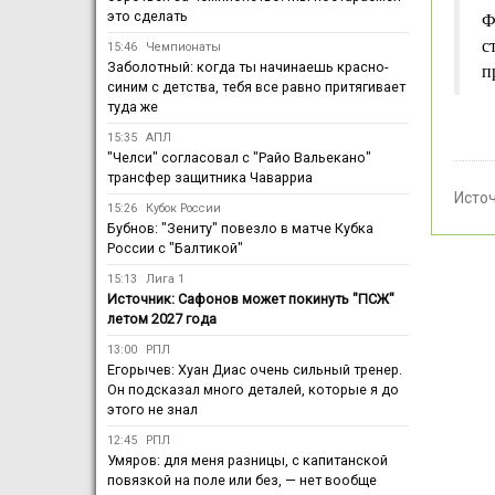
это сделать
Ф
с
15:46
Чемпионаты
Заболотный: когда ты начинаешь красно-
п
синим с детства, тебя все равно притягивает
туда же
15:35
АПЛ
"Челси" согласовал с "Райо Вальекано"
трансфер защитника Чаварриа
Исто
15:26
Кубок России
Бубнов: "Зениту" повезло в матче Кубка
России с "Балтикой"
15:13
Лига 1
Источник: Сафонов может покинуть "ПСЖ"
летом 2027 года
13:00
РПЛ
Егорычев: Хуан Диас очень сильный тренер.
Он подсказал много деталей, которые я до
этого не знал
12:45
РПЛ
Умяров: для меня разницы, с капитанской
повязкой на поле или без, — нет вообще