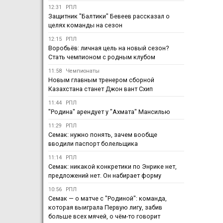
12:31
РПЛ
Защитник "Балтики" Бевеев рассказал о
целях команды на сезон
12:15
РПЛ
Воробьёв: личная цель на новый сезон?
Стать чемпионом с родным клубом
11:58
Чемпионаты
Новым главным тренером сборной
Казахстана станет Джон вант Схип
11:44
РПЛ
"Родина" арендует у "Ахмата" Мансилью
11:29
РПЛ
Семак: нужно понять, зачем вообще
вводили паспорт болельщика
11:14
РПЛ
Семак: никакой конкретики по Энрике нет,
предложений нет. Он набирает форму
10:56
РПЛ
Семак — о матче с "Родиной": команда,
которая выиграла Первую лигу, забив
больше всех мячей, о чём-то говорит