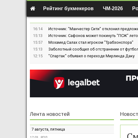
Рейтинг букмекеров
ЧМ-2026
Р
16:14
Источник: "Манчестер Сити" отклонил предлож
15:13
Источник: Сафонов может покинуть "ПСЖ" лето
15:57
Мохамед Салах стал игроком "Трабзонспора"
15:13
Заболотный сообщил об отстранении от футбол
12:15
"Спартак" объявил о переходе Мирлинда Даку
Лента новостей
Новост
7 августа, пятница
См
17:03
РПЛ