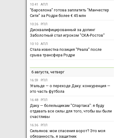
10:41
АПЛ
"Барселона" готова заплатить "Манчестер
Сити" за Родри более € 45 млн
10:26
РПЛ
Дисквалифицированный за допинг
Заболотный стал игроком "СКА-Ростов"
10:10
АПЛ
Стала известна позиция "Реала" после
срыва трансфера Родри
6 августа, четверг
16:59
РПЛ
Угальде — о переходе Даку: конкуренция —
это часть футбола
16:48
РПЛ
Даку — болельщикам "Спартака": я буду
отдавать все силы для того, чтобы вы были
счастливы
16:36
РПЛ
Сильянов: мои спасения ворот? Это моя
обязанность, я защитник