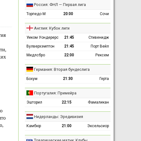
Россия: ФНЛ — Первая лига
Торпедо М
20:00
Сочи
Англия: Кубок лиги
тия
Уиком Уондерерс
21:45
Стивенидж
Вулверхэмптон
21:45
Порт Вейл
ти,
Мидлсбро
22:00
Рексем
ких
Германия: Вторая бундеслига
Бохум
21:30
Герта
Португалия: Примейра
Эшторил
22:15
Фамаликан
но
Нидерланды: Эредивизия
что
о,
Камбюр
21:00
Эксельсиор
Товарищеские матчи: Клубы