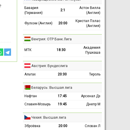
е
Бавария
Астон Вилла
2:1
(Германия)
(Англия)
Кристал Пэлас
Фулхэм (Англия)
20:00
(Англия)
Венгрия: ОТР Банк Лига
Академия
МТК
18:30
Пушкаша
Австрия: Бундеслига
Альтах
20:30
Тироль
Беларусь: Высшая лига
Нафтан
17:45
Арсенал Дз
Славия-Мозырь
19:45
Днепр М
Чехия: Высшая лига
Зброёвка
20:00
Слован Л