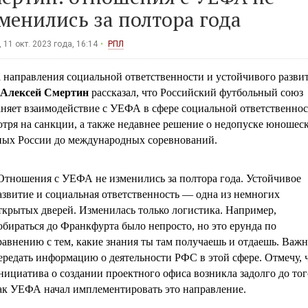
менились за полтора года
 11 окт. 2023 года, 16:14
РПЛ
а направления социальной ответственности и устойчивого разви
Алексей Смертин
рассказал, что Российский футбольный союз
аняет взаимодействие с УЕФА в сфере социальной ответственнос
отря на санкции, а также недавнее решение о недопуске юношес
ных России до международных соревнований.
Отношения с УЕФА не изменились за полтора года. Устойчивое
азвитие и социальная ответственность — одна из немногих
ткрытых дверей. Изменилась только логистика. Например,
обираться до Франкфурта было непросто, но это ерунда по
равнению с тем, какие знания ты там получаешь и отдаешь. Важ
ередать информацию о деятельности РФС в этой сфере. Отмечу, 
нициатива о создании проектного офиса возникла задолго до тог
ак УЕФА начал имплементировать это направление.