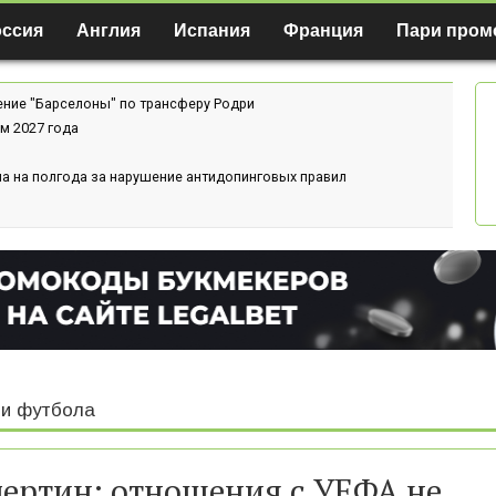
оссия
Англия
Испания
Франция
Пари пром
ение "Барселоны" по трансферу Родри
м 2027 года
а на полгода за нарушение антидопинговых правил
и футбола
ертин: отношения с УЕФА не