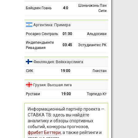
Шэньчжэнь Пэн
Бэйцзин Гоань
4:0
Сити
Аргентина: Примера
Росарио Сентраль
01:30
Альдосиви
Индепендьенте
03:45
Эстудиантес РК
Ривадавия
Финляндия: Вейккауслиига
СИК
19:00
Гнистан
Грузия: Высшая лига
Рустави
19:00
Торпедо Кт
Информационный партнёр проекта —
СТАВКА ТВ: здесь вы найдёте
аналитику и обзоры спортивных
событий, конкурсы прогнозов,
фрибет Беттери
, а также рейтинги и