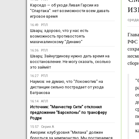
из
Карседо — об уходе Ливая Гарсии из
"Спартака": нет возможности всем давать
игровое время
среда,
16:49
РПЛ
Шварц: здорово, что у нас есть
Глав
возможность противостоять
РФС
махачкалинскому "Динамо"
сохр
16:36
РПЛ
несм
Шварц: Зайнутдинову нужно дать время на
восстановление. Не могу сказать, сколько
сбор
это займёт
16:27
РПЛ
"
Наумов: не думаю, что "Локомотив" на
дистанции сильно пострадает от ухода
р
Батракова
о
16:14
АПЛ
д
Источник: "Манчестер Сити" отклонил
с
предложение "Барселоны" по трансферу
п
Родри
и
15:57
Серия А
к
Аморим: клуб уровня "Милана" должен
бороться за чемпионство. Мы постараемся