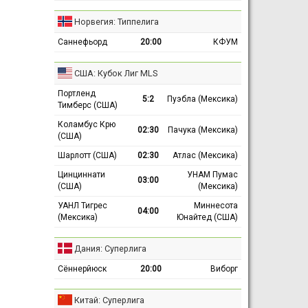
Норвегия: Типпелига
Саннефьорд
20:00
КФУМ
США: Кубок Лиг MLS
Портленд
5:2
Пуэбла (Мексика)
Тимберс (США)
Коламбус Крю
02:30
Пачука (Мексика)
(США)
Шарлотт (США)
02:30
Атлас (Мексика)
Цинциннати
УНАМ Пумас
03:00
(США)
(Мексика)
УАНЛ Тигрес
Миннесота
04:00
(Мексика)
Юнайтед (США)
Дания: Суперлига
Сённерйюск
20:00
Виборг
Китай: Суперлига