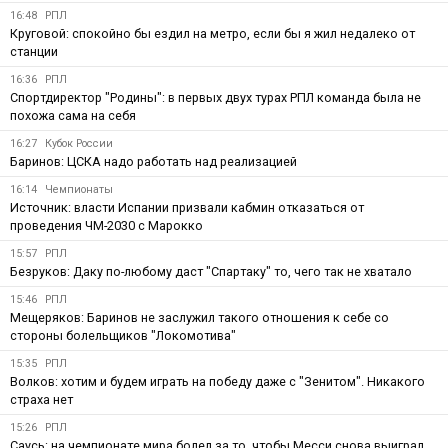
16:48
РПЛ
Круговой: спокойно бы ездил на метро, если бы я жил недалеко от
станции
16:36
РПЛ
Спортдиректор "Родины": в первых двух турах РПЛ команда была не
похожа сама на себя
16:27
Кубок России
Баринов: ЦСКА надо работать над реализацией
16:14
Чемпионаты
Источник: власти Испании призвали кабмин отказаться от
проведения ЧМ-2030 с Марокко
15:57
РПЛ
Безруков: Даку по-любому даст "Спартаку" то, чего так не хватало
15:46
РПЛ
Мещеряков: Баринов не заслужил такого отношения к себе со
стороны болельщиков "Локомотива"
15:35
РПЛ
Волков: хотим и будем играть на победу даже с "Зенитом". Никакого
страха нет
15:26
РПЛ
Саусь: на чемпионате мира болел за то, чтобы Месси снова выиграл