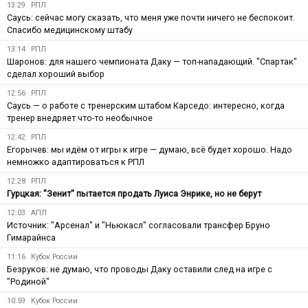
13:29
РПЛ
Саусь: сейчас могу сказать, что меня уже почти ничего не беспокоит.
Спасибо медицинскому штабу
13:14
РПЛ
Шаронов: для нашего чемпионата Даку — топ-нападающий. "Спартак"
сделал хороший выбор
12:56
РПЛ
Саусь — о работе с тренерским штабом Карседо: интересно, когда
тренер внедряет что-то необычное
12:42
РПЛ
Егорычев: мы идём от игры к игре — думаю, всё будет хорошо. Надо
немножко адаптироваться к РПЛ
12:28
РПЛ
Гурцкая: "Зенит" пытается продать Луиса Энрике, но не берут
12:03
АПЛ
Источник: "Арсенал" и "Ньюкасл" согласовали трансфер Бруно
Гимарайнса
11:16
Кубок России
Безруков: не думаю, что проводы Даку оставили след на игре с
"Родиной"
10:59
Кубок России