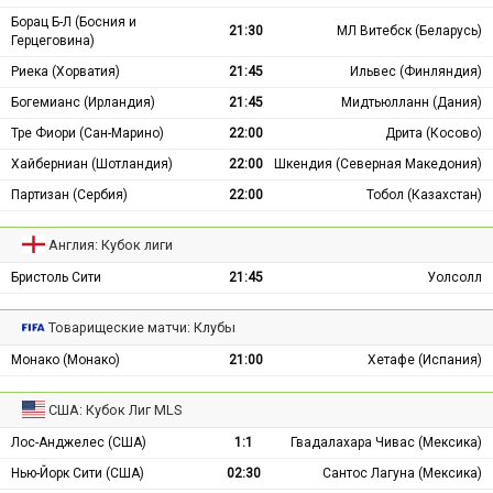
Борац Б-Л (Босния и
21:30
МЛ Витебск (Беларусь)
Герцеговина)
Риека (Хорватия)
21:45
Ильвес (Финляндия)
Богемианс (Ирландия)
21:45
Мидтьюлланн (Дания)
Тре Фиори (Сан-Марино)
22:00
Дрита (Косово)
Хайберниан (Шотландия)
22:00
Шкендия (Северная Македония)
Партизан (Сербия)
22:00
Тобол (Казахстан)
Англия: Кубок лиги
Бристоль Сити
21:45
Уолсолл
Товарищеские матчи: Клубы
Монако (Монако)
21:00
Хетафе (Испания)
США: Кубок Лиг MLS
Лос-Анджелес (США)
1:1
Гвадалахара Чивас (Мексика)
Нью-Йорк Сити (США)
02:30
Сантос Лагуна (Мексика)