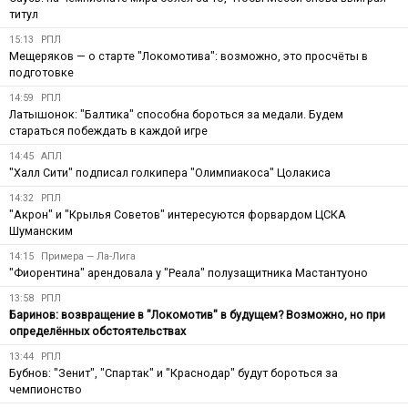
титул
15:13
РПЛ
Мещеряков — о старте "Локомотива": возможно, это просчёты в
подготовке
14:59
РПЛ
Латышонок: "Балтика" способна бороться за медали. Будем
стараться побеждать в каждой игре
14:45
АПЛ
"Халл Сити" подписал голкипера "Олимпиакоса" Цолакиса
14:32
РПЛ
"Акрон" и "Крылья Советов" интересуются форвардом ЦСКА
Шуманским
14:15
Примера — Ла-Лига
"Фиорентина" арендовала у "Реала" полузащитника Мастантуоно
13:58
РПЛ
Баринов: возвращение в "Локомотив" в будущем? Возможно, но при
определённых обстоятельствах
13:44
РПЛ
Бубнов: "Зенит", "Спартак" и "Краснодар" будут бороться за
чемпионство