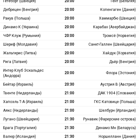
Гётеборг (Швеция)
20:00
Гент (Бельгия)
Дебрецен (Венгрия)
20:00
Копенгаген (Дания)
Ракув (Польша)
20:00
Хаммарбю (Швеция)
Динамо К (Украина)
20:00
Карабах (Азербайджан)
ЧФР Клуж (Румыния)
20:00
Тромсё (Норвегия)
Шериф (Молдавия)
20:00
Санкт-Галлен (Швейцария)
Жальгирис (Литва)
20:00
Хайдук (Хорватия)
Рига (Латвия)
20:00
Дьёр (Венгрия)
Интер Клуб Эскальдес
20:00
Флора (Эстония)
(Андорра)
Бейтар (Израиль)
20:30
Аустрия В (Австрия)
Твенте (Нидерланды)
21:00
ДАК 1904 (Словакия)
Хапоэль Т-А (Израиль)
21:00
ГКС Катовице (Польша)
Аякс (Нидерланды)
21:00
Шелбурн (Ирландия)
Лугано (Швейцария)
21:30
Рунавик (Фарерские острова)
Брага (Португалия)
21:30
Динамо Мн (Беларусь)
Валюр (Исландия)
21:30
Норшелланн (Дания)