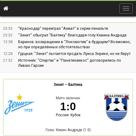
Togg
navig
23:33
"Краснодар" переиграл "Ахмат" в серии пенальти
23:32
"Зенит" обыграл "Балтику" благодаря голу Кевина Андраде
13:58
Баринов: возвращение в "Локомотив" в будущем? Возможно,
но при определённых обстоятельствах
12:28
Гурцкая: "Зенит" пытается продать Луиса Энрике, но не берут
21:32
Источник: "Спартак" и "Панатинаикос" договорились по
Ливаю Гарсии
Зенит
—
Балтика
Матч окончен
1
:
0
Россия: Кубок
Голы: Кевин Андраде (1:0)