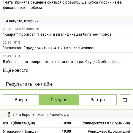
"Чита" приняла решение сняться с розыгрыша Кубка России из-за
финансовых проблем
4 августа, вторник
22:46
Лига чемпионов
"Кайрат" проиграл "Левски" в квалификации Лиги чемпионов
22:30
РПЛ
"Бешикташ" предложил ЦСКА € 20 млн за Кисляка
21:43
РПЛ
Бубнов: я прогнозировал, что в конце концов Слуцкий обосрётся
Ещё новости
Результаты онлайн
Вчера
Сегодня
Завтра
Лига Европы: Матчи / плей-офф
КуПС (Финляндия)
18:00
Университатя Кр (Румыния)
Ягеллония (Польша)
19:00
Рейнджерс (Шотландия)