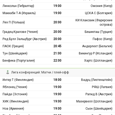
Линкольн (Гибралтар)
19:00
Омония (Кипр)
Маккаби Т-А (Израиль)
19:00
ЦСКА С (Болгария)
КИ Клаксвик (Фарерские
Лех П (Польша)
20:00
острова)
Градец-Кралове (Чехия)
20:00
Бешикташ (Турция)
Ред Булл Зальцбург (Австрия)
20:00
Пафос (Кипр)
ПАОК (Греция)
20:45
Андерлехт (Бельгия)
Тун (Швейцария)
21:00
Викингур Р (Исландия)
Бенфика (Португалия)
22:00
Хартс (Шотландия)
Лига конференций: Матчи / плей-офф
Интер Т (Финляндия)
18:00
Вадуц (Лихтенштейн)
Яблонец (Чехия)
19:00
РФШ (Латвия)
Пайде (Эстония)
19:00
Рапид В (Австрия)
ХИК (Финляндия)
19:00
Мазервелл (Шотландия)
Ноа (Армения)
19:00
Сьон (Швейцария)