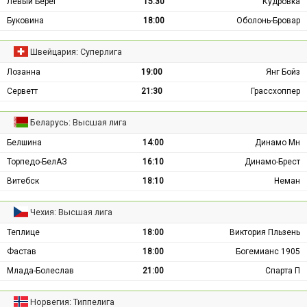
Левый Берег
15:30
Кудровка
Буковина
18:00
Оболонь-Бровар
Швейцария: Суперлига
Лозанна
19:00
Янг Бойз
Серветт
21:30
Грассхоппер
Беларусь: Высшая лига
Белшина
14:00
Динамо Мн
Торпедо-БелАЗ
16:10
Динамо-Брест
Витебск
18:10
Неман
Чехия: Высшая лига
Теплице
18:00
Виктория Пльзень
Фастав
18:00
Богемианс 1905
Млада-Болеслав
21:00
Спарта П
Норвегия: Типпелига