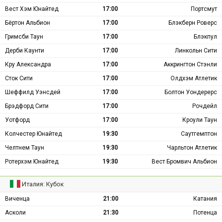
Вест Хэм Юнайтед
17:00
Портсмут
Бёртон Альбион
17:00
Блэкберн Роверс
Гримсби Таун
17:00
Блэкпул
Дерби Каунти
17:00
Линкольн Сити
Кру Александра
17:00
Аккрингтон Стэнли
Сток Сити
17:00
Олдхэм Атлетик
Шеффилд Уэнсдей
17:00
Болтон Уондерерс
Брэдфорд Сити
17:00
Рочдейл
Уотфорд
17:00
Кроули Таун
Колчестер Юнайтед
19:30
Саутгемптон
Челтнем Таун
19:30
Чарльтон Атлетик
Ротерхэм Юнайтед
19:30
Вест Бромвич Альбион
Италия: Кубок
Виченца
21:00
Катания
Асколи
21:30
Потенца