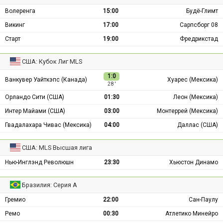
Волеренга
15:00
Будё-Глимт
Викинг
17:00
Сарпсборг 08
Старт
19:00
Фредрикстад
США: Кубок Лиг MLS
1:0
Ванкувер Уайткэпс (Канада)
Хуарес (Мексика)
28 ′
Орландо Сити (США)
01:30
Леон (Мексика)
Интер Майами (США)
03:00
Монтеррей (Мексика)
Гвадалахара Чивас (Мексика)
04:00
Даллас (США)
США: MLS Высшая лига
Нью-Инглэнд Революшн
23:30
Хьюстон Динамо
Бразилия: Серия А
Гремио
22:00
Сан-Паулу
Ремо
00:30
Атлетико Минейро