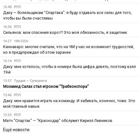
16:48
РПЛ
Даку — болельщикам "Спартака": я буду отдавать все силы для того,
чтобы вы были счастливы
16:36
РПЛ
Сильянов: мои спасения ворот? Это моя обязанность, я защитник
16:27
ЧМ-2026
Каннаваро: многие считали, что на ЧМ у нас не возникнет трудностей,
но я предупреждал об этом заранее
16:14
РПЛ
Даку: мне хотелось, чтобы в номере была цифра девять, поэтому взял
19-й
15:57
Турция — Суперлига
Мохамед Салах стал игроком "Трабзонспора"
15:46
РПЛ
Даку: мне нравится играть на команду. И забивать, конечно, тоже. Это
мой главный навык
15:35
РПЛ
Матч "Спартак" — "Краснодар" обслужит Кирилл Левников
Ещё новости