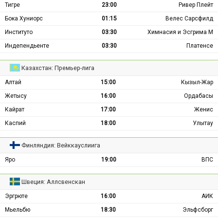
Тигре
23:00
Ривер Плейт
Бока Хуниорс
01:15
Велес Сарсфилд
Институто
03:30
Химнасия и Эсгрима М
Индепендьенте
03:30
Платенсе
Казахстан: Премьер-лига
Алтай
15:00
Кызыл-Жар
Жетысу
16:00
Ордабасы
Кайрат
17:00
Женис
Каспий
18:00
Улытау
Финляндия: Вейккауслиига
Яро
19:00
ВПС
Швеция: Аллсвенскан
Эргрюте
16:00
АИК
Мьельбю
18:30
Эльфсборг