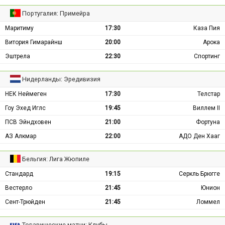
Португалия: Примейра
Маритиму
17:30
Каза Пия
Витория Гимарайнш
20:00
Арока
Эштрела
22:30
Спортинг
Нидерланды: Эредивизия
НЕК Неймеген
17:30
Телстар
Гоу Эхед Иглс
19:45
Виллем II
ПСВ Эйндховен
21:00
Фортуна
АЗ Алкмар
22:00
АДО Ден Хааг
Бельгия: Лига Жюпиле
Стандард
19:15
Серкль Брюгге
Вестерло
21:45
Юнион
Сент-Трюйден
21:45
Ломмел
Товарищеские матчи: Клубы