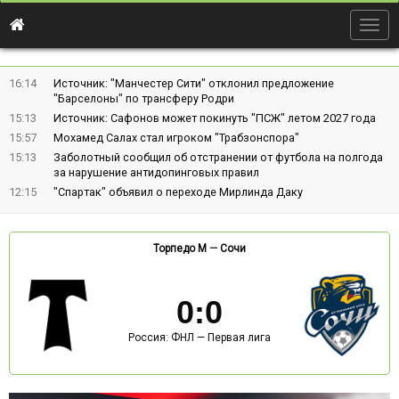
Togg
navig
16:14
Источник: "Манчестер Сити" отклонил предложение
"Барселоны" по трансферу Родри
15:13
Источник: Сафонов может покинуть "ПСЖ" летом 2027 года
15:57
Мохамед Салах стал игроком "Трабзонспора"
15:13
Заболотный сообщил об отстранении от футбола на полгода
за нарушение антидопинговых правил
12:15
"Спартак" объявил о переходе Мирлинда Даку
Торпедо М
—
Сочи
0
:
0
Россия: ФНЛ — Первая лига