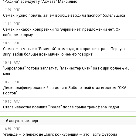
"Родина" арендует у "Ахмата" Мансилью
11:29
РПЛ
Семак: нужно понять, зачем вообще вводили паспорт болельщика
11:14
РПЛ
Семак: никакой конкретики по Энрике нет, предложений нет. Он
набирает форму
10:56
РПЛ
Семак — о матче с "Родиной": команда, которая выиграла Первую
лигу, забив больше всех мячей, о чём-то говорит
10:41
АПЛ
"Барселона" готова заплатить "Манчестер Сити" за Родри более € 45
млн
10:26
РПЛ
Дисквалифицированный за допинг Заболотный стал игроком "СКА-
Ростов"
10:10
АПЛ
Стала известна позиция "Реала" после срыва трансфера Родри
6 августа, четверг
16:59
РПЛ
Угальде — о переходе Даку: конкуренция — это часть футбола