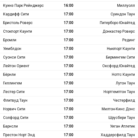
Куинз Парк Рейнджерс
16:00
Миллуолл
Кардифф Сити
17:00
Суиндон Таун
Бристоль Роверс
17:00
Питерборо Юнайтед
Стокпорт Каунти
17:00
Донкастер Роверс
Бромли
17:00
Рединг
Уимблдон
17:00
Ньюпорт Каунти
Суонси Сити
17:00
Бирмингем Сити
Лейтон Ориент
17:00
Оксфорд Юнайтед
Бёрнли
17:00
Ноттс Каунти
Гиллингем
17:00
Лутон Таун
Лестер Сити
17:00
Нортгемптон Таун
Флитвуд Таун
17:00
Честерфилд
Норвич Сити
17:00
Милтон-Кинс Донс
Солфорд Сити
17:00
Шрусбери Таун
Барнсли
17:00
Уиган Атлетик
Престон Норт Энд
17:00
Хаддерсфилд Таун