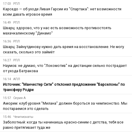
17:03
РПЛ
Карседо — об уходе Ливая Гарсии из "Спартака": нет возможности
всем давать игровое время
16:49
РПЛ
Шварц: здорово, что у нас есть возможность противостоять
махачкалинскому "Динамо"
16:36
РПЛ
Шварц: Зайнутдинову нужно дать время на восстановление. Не могу
сказать, сколько это займёт
16:27
РПЛ
Наумов: не думаю, что "Локомотив" на дистанции сильно пострадает
от ухода Батракова
16:14
АПЛ
Источник: "Манчестер Сити" отклонил предложение "Барселоны" по
трансферу Родри
15:57
Серия А
Аморим: клуб уровня "Милана" должен бороться за чемпионство. Мы
постараемся это сделать
15:46
Чемпионаты
Заболотный: когда ты начинаешь красно-синим с детства, тебя все
равно притягивает туда же