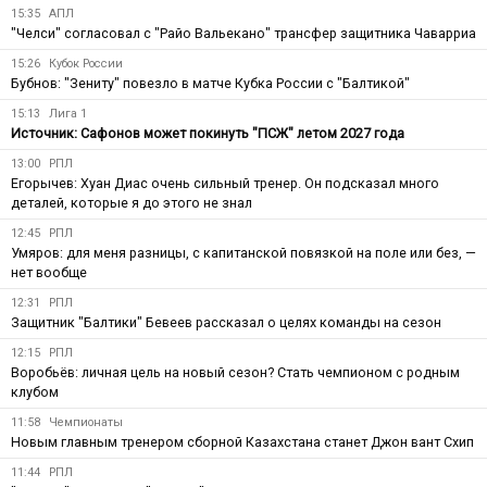
15:35
АПЛ
"Челси" согласовал с "Райо Вальекано" трансфер защитника Чаварриа
15:26
Кубок России
Бубнов: "Зениту" повезло в матче Кубка России с "Балтикой"
15:13
Лига 1
Источник: Сафонов может покинуть "ПСЖ" летом 2027 года
13:00
РПЛ
Егорычев: Хуан Диас очень сильный тренер. Он подсказал много
деталей, которые я до этого не знал
12:45
РПЛ
Умяров: для меня разницы, с капитанской повязкой на поле или без, —
нет вообще
12:31
РПЛ
Защитник "Балтики" Бевеев рассказал о целях команды на сезон
12:15
РПЛ
Воробьёв: личная цель на новый сезон? Стать чемпионом с родным
клубом
11:58
Чемпионаты
Новым главным тренером сборной Казахстана станет Джон вант Схип
11:44
РПЛ