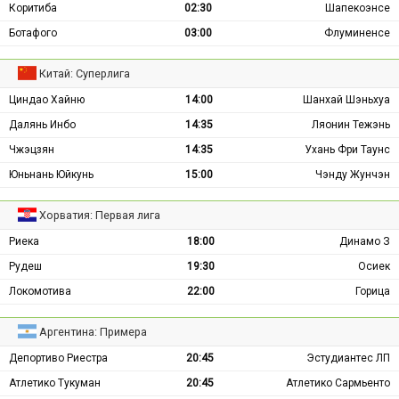
Коритиба
02:30
Шапекоэнсе
Ботафого
03:00
Флуминенсе
Китай: Суперлига
Циндао Хайню
14:00
Шанхай Шэньхуа
Далянь Инбо
14:35
Ляонин Тежэнь
Чжэцзян
14:35
Ухань Фри Таунс
Юньнань Юйкунь
15:00
Чэнду Жунчэн
Хорватия: Первая лига
Риека
18:00
Динамо З
Рудеш
19:30
Осиек
Локомотива
22:00
Горица
Аргентина: Примера
Депортиво Риестра
20:45
Эстудиантес ЛП
Атлетико Тукуман
20:45
Атлетико Сармьенто