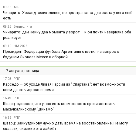
09:38
АПЛ
Чичарито: Холанд великолепен, но пространство для роста у него ещё
есть
09:25
Бундеслига
Чичарито: дай Кейну два момента у ворот — и он почти наверняка оба
реализует
09:10
ЧМ-2026
Президент Федерации футбола Аргентины ответил на вопрос о
будущем Лионеля Месси в сборной
7 августа, пятница
17:03
РПЛ
Карседо — об уходе Ливая Гарсии из "Спартака": нет возможности
всем давать игровое время
16:49
РПЛ
Шварц: здорово, что у нас есть возможность противостоять
махачкалинскому "Динамо"
16:36
РПЛ
Шварц: Зайнутдинову нужно дать время на восстановление. Не могу
сказать, сколько это займёт