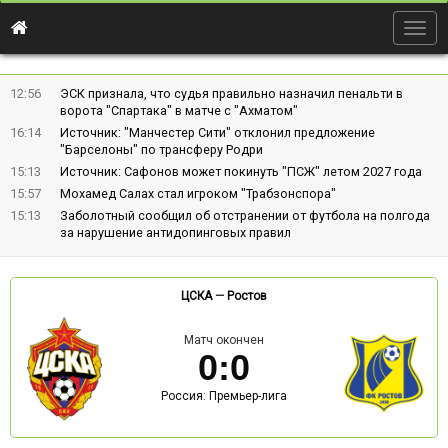
Togg
navig
12:56
ЭСК признала, что судья правильно назначил пенальти в
ворота "Спартака" в матче с "Ахматом"
16:14
Источник: "Манчестер Сити" отклонил предложение
"Барселоны" по трансферу Родри
15:13
Источник: Сафонов может покинуть "ПСЖ" летом 2027 года
15:57
Мохамед Салах стал игроком "Трабзонспора"
15:13
Заболотный сообщил об отстранении от футбола на полгода
за нарушение антидопинговых правил
ЦСКА
—
Ростов
Матч окончен
0
:
0
Россия: Премьер-лига