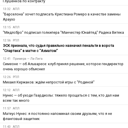
Глушенков по контракту
13:32
АПЛ
"Барселона" хочет подписать Кристиана Ромеро в качестве замены
Араухо
13:15
АПЛ
"Мидлсбро" подписал голкипера "Манчестер Юнайтед" Радека Витека
12:56
РПЛ
ЭСК признала, что судья правильно назначил пенальти в ворота
"Спартака" в матче с "Ахматом"
12:41
Примера — Ла-Лига
Симеоне — об Альваресе: клуб принял решение, которое гендиректор
очень хорошо объяснил
12:26
РПЛ
Михаил Кержаков: ждём непростой игры с "Родиной"
12:12
АПЛ
Нунес — об уходе Гвардиолы: тяжело прощаться с тем, кто дал нам
всем так много
11:57
АПЛ
Матеус Нунес: я постоянно напоминал своим друзьям, что я не
фланговый защитник
11:43
АПЛ