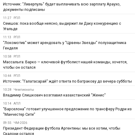
Источник: "Ливерпуль" будет выплачивать всю зарплату Араухо,
документы подписаны
11:27
РПЛ
Семшов: пока вообще неясно, выдержит ли Даку конкуренцию с
Угальде
11:13
РПЛ
"Локомотив" может арендовать у "Црвены Звезды" полузащитника
Генделя
10:58
РПЛ
Массалыга: Барко — ключевой футболист нашей команды, хочется,
чтобы он остался
10:44
РПЛ
Источник: "Галатасарай" ждёт ответа по Батракову до вечера субботы
10:28
Чемпионаты
Владимир Слишкович возглавил казахстанский "Женис"
10:14
АПЛ
"Барселона" готовит улучшенное предложение по трансферу Родри из
"Манчестер Сити"
09:55
ЧМ-2026
Президент Федерации футбола Аргентины: мы все хотим, чтобы
Скалони остался