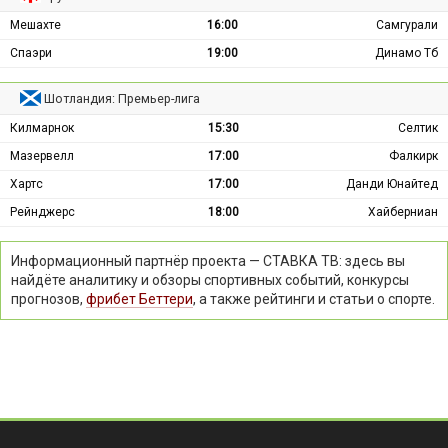
Мешахте
16:00
Самгурали
Спаэри
19:00
Динамо Тб
Шотландия: Премьер-лига
Килмарнок
15:30
Селтик
Мазервелл
17:00
Фалкирк
Хартс
17:00
Данди Юнайтед
Рейнджерс
18:00
Хайберниан
Информационный партнёр проекта — СТАВКА ТВ: здесь вы
найдёте аналитику и обзоры спортивных событий, конкурсы
прогнозов,
фрибет Беттери
, а также рейтинги и статьи о спорте.