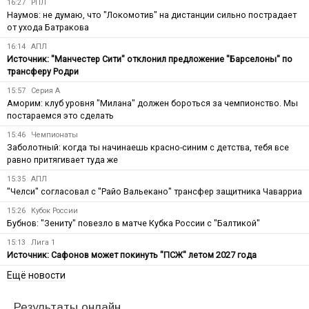
16:27
РПЛ
Наумов: не думаю, что "Локомотив" на дистанции сильно пострадает
от ухода Батракова
16:14
АПЛ
Источник: "Манчестер Сити" отклонил предложение "Барселоны" по
трансферу Родри
15:57
Серия А
Аморим: клуб уровня "Милана" должен бороться за чемпионство. Мы
постараемся это сделать
15:46
Чемпионаты
Заболотный: когда ты начинаешь красно-синим с детства, тебя все
равно притягивает туда же
15:35
АПЛ
"Челси" согласовал с "Райо Вальекано" трансфер защитника Чаварриа
15:26
Кубок России
Бубнов: "Зениту" повезло в матче Кубка России с "Балтикой"
15:13
Лига 1
Источник: Сафонов может покинуть "ПСЖ" летом 2027 года
Ещё новости
Результаты онлайн