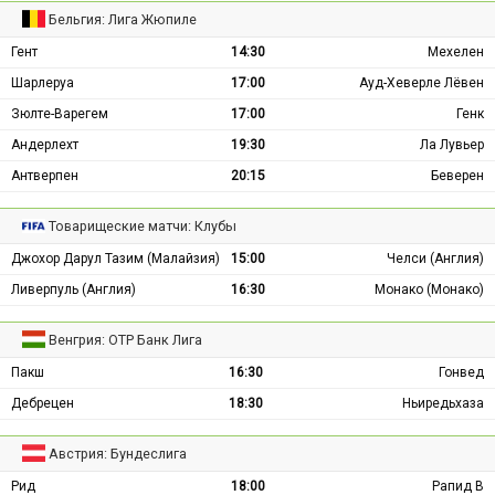
Бельгия: Лига Жюпиле
Гент
14:30
Мехелен
Шарлеруа
17:00
Ауд-Хеверле Лёвен
Зюлте-Варегем
17:00
Генк
Андерлехт
19:30
Ла Лувьер
Антверпен
20:15
Беверен
Товарищеские матчи: Клубы
Джохор Дарул Тазим (Малайзия)
15:00
Челси (Англия)
Ливерпуль (Англия)
16:30
Монако (Монако)
Венгрия: ОТР Банк Лига
Пакш
16:30
Гонвед
Дебрецен
18:30
Ньиредьхаза
Австрия: Бундеслига
Рид
18:00
Рапид В