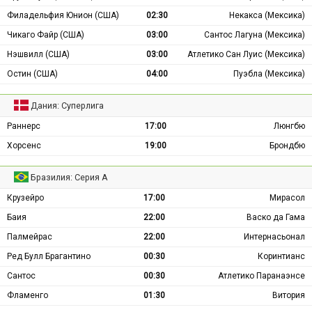
Филадельфия Юнион (США)
02:30
Некакса (Мексика)
Чикаго Файр (США)
03:00
Сантос Лагуна (Мексика)
Нэшвилл (США)
03:00
Атлетико Сан Луис (Мексика)
Остин (США)
04:00
Пуэбла (Мексика)
Дания: Суперлига
Раннерс
17:00
Люнгбю
Хорсенс
19:00
Брондбю
Бразилия: Серия А
Крузейро
17:00
Мирасол
Баия
22:00
Васко да Гама
Палмейрас
22:00
Интернасьонал
Ред Булл Брагантино
00:30
Коринтианс
Сантос
00:30
Атлетико Паранаэнсе
Фламенго
01:30
Витория