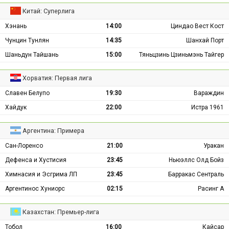
Китай: Суперлига
Хэнань
14:00
Циндао Вест Кост
Чунцин Тунлян
14:35
Шанхай Порт
Шаньдун Тайшань
15:00
Тяньцзинь Цзиньмэнь Тайгер
Хорватия: Первая лига
Славен Белупо
19:30
Вараждин
Хайдук
22:00
Истра 1961
Аргентина: Примера
Сан-Лоренсо
21:00
Уракан
Дефенса и Хустисия
23:45
Ньюэллс Олд Бойз
Химнасия и Эсгрима ЛП
23:45
Барракас Сентраль
Аргентинос Хуниорс
02:15
Расинг А
Казахстан: Премьер-лига
Тобол
16:00
Кайсар