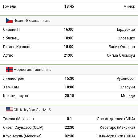
Гомель
18:45
Минск
Чехия: Высшая лига
Славия П
16:00
Пардубице
Яблонец
18:00
Словацко
Градец-Кралове
18:00
Баник Острава
Артис
21:00
Сигма Оломоуц
Норвегия: Типпелига
Лиллестрем
15:30
Русенборг
Хам-Кам
18:00
Олесунн
Кристиансунн
20:15
Мольде
США: Кубок Лиг MLS
Толука (Мексика)
0:1
Лос-Анджелес (США)
Сиэтл Саундерс (США)
22:30
Керетаро (Мексика)
Крус Асуль (Мексика)
02:30
Нью-Йорк Сити (США)