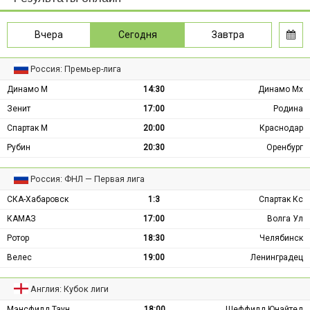
Вчера
Сегодня
Завтра
Россия: Премьер-лига
Динамо М
14:30
Динамо Мх
Зенит
17:00
Родина
Спартак М
20:00
Краснодар
Рубин
20:30
Оренбург
Россия: ФНЛ — Первая лига
СКА-Хабаровск
1:3
Спартак Кс
КАМАЗ
17:00
Волга Ул
Ротор
18:30
Челябинск
Велес
19:00
Ленинградец
Англия: Кубок лиги
Мэнсфилд Таун
18:00
Шеффилд Юнайтед