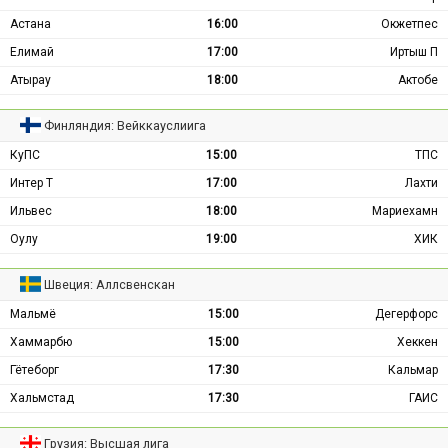
Астана
16:00
Окжетпес
Елимай
17:00
Иртыш П
Атырау
18:00
Актобе
Финляндия: Вейккауслиига
КуПС
15:00
ТПС
Интер Т
17:00
Лахти
Ильвес
18:00
Мариехамн
Оулу
19:00
ХИК
Швеция: Аллсвенскан
Мальмё
15:00
Дегерфорс
Хаммарбю
15:00
Хеккен
Гётеборг
17:30
Кальмар
Хальмстад
17:30
ГАИС
Грузия: Высшая лига