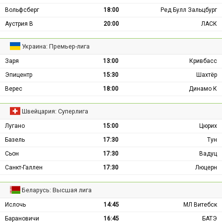
Вольфсберг
18:00
Ред Булл Зальцбург
Аустрия В
20:00
ЛАСК
Украина: Премьер-лига
Заря
13:00
Кривбасс
Эпицентр
15:30
Шахтёр
Верес
18:00
Динамо К
Швейцария: Суперлига
Лугано
15:00
Цюрих
Базель
17:30
Тун
Сьон
17:30
Вадуц
Санкт-Галлен
17:30
Люцерн
Беларусь: Высшая лига
Ислочь
14:45
МЛ Витебск
Барановичи
16:45
БАТЭ