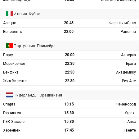
Италия: Кубок
Ареццо
20:45
ФеральпиСало
Беневенто
22:00
Равенна
Португалия: Примейра
Порту
20:00
Алверка
Морейренсе
22:30
Брага
Бенфика
22:30
Академику
Жил Висенте
22:30
Риу Аве
Нидерланды: Эредивизия
Спарта
13:15
Фейеноорд
Гронинген
15:30
Утрехт
ПЕК Зволле
15:30
Аякс
Херенвен
17:45
Твенте