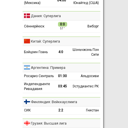
04:00
(Мексика)
Юнайтед (США)
Дания: Суперлига
0:0
Сённерйюск
Виборг
57 ′
Китай: Суперлига
Шэньчжэнь Пэн
Бэйцзин Гоань
4:0
Сити
Аргентина: Примера
Росарио Сентраль
01:30
Альдосиви
Индепендьенте
03:45
Эстудиантес РК
Ривадавия
Финляндия: Вейккауслиига
СИК
2:2
Гнистан
Грузия: Высшая лига