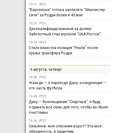
10:41
АПЛ
"Барселона" готова заплатить "Манчестер
Сити" за Родри более € 45 млн
10:26
РПЛ
Дисквалифицированный за допинг
Заболотный стал игроком "СКА-Ростов"
10:10
АПЛ
Стала известна позиция "Реала" после
срыва трансфера Родри
6 августа, четверг
16:59
РПЛ
Угальде — о переходе Даку: конкуренция —
это часть футбола
16:48
РПЛ
Даку — болельщикам "Спартака": я буду
отдавать все силы для того, чтобы вы были
счастливы
16:36
РПЛ
Сильянов: мои спасения ворот? Это моя
обязанность, я защитник