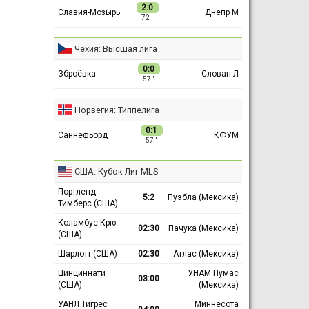
2:0
Славия-Мозырь
Днепр М
72 ′
Чехия: Высшая лига
0:0
Зброёвка
Слован Л
57 ′
Норвегия: Типпелига
0:1
Саннефьорд
КФУМ
57 ′
США: Кубок Лиг MLS
Портленд
5:2
Пуэбла (Мексика)
Тимберс (США)
Коламбус Крю
02:30
Пачука (Мексика)
(США)
Шарлотт (США)
02:30
Атлас (Мексика)
Цинциннати
УНАМ Пумас
03:00
(США)
(Мексика)
УАНЛ Тигрес
Миннесота