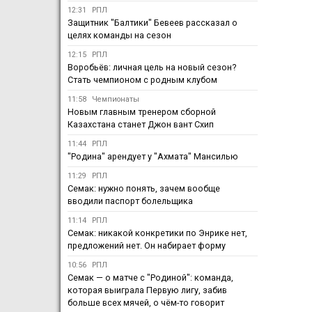
12:31
РПЛ
Защитник "Балтики" Бевеев рассказал о
целях команды на сезон
12:15
РПЛ
Воробьёв: личная цель на новый сезон?
Стать чемпионом с родным клубом
11:58
Чемпионаты
Новым главным тренером сборной
Казахстана станет Джон вант Схип
11:44
РПЛ
"Родина" арендует у "Ахмата" Мансилью
11:29
РПЛ
Семак: нужно понять, зачем вообще
вводили паспорт болельщика
11:14
РПЛ
Семак: никакой конкретики по Энрике нет,
предложений нет. Он набирает форму
10:56
РПЛ
Семак — о матче с "Родиной": команда,
которая выиграла Первую лигу, забив
больше всех мячей, о чём-то говорит