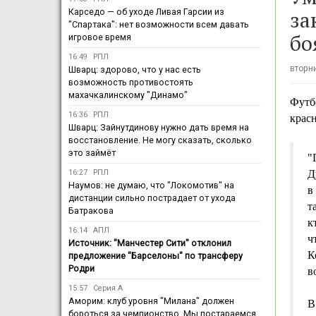
за
Карседо — об уходе Ливая Гарсии из
"Спартака": нет возможности всем давать
бо
игровое время
16:49
РПЛ
вторни
Шварц: здорово, что у нас есть
возможность противостоять
махачкалинскому "Динамо"
Футб
16:36
РПЛ
красн
Шварц: Зайнутдинову нужно дать время на
восстановление. Не могу сказать, сколько
это займёт
"
16:27
РПЛ
Д
Наумов: не думаю, что "Локомотив" на
в
дистанции сильно пострадает от ухода
т
Батракова
к
16:14
АПЛ
ч
Источник: "Манчестер Сити" отклонил
К
предложение "Барселоны" по трансферу
Родри
в
15:57
Серия А
Аморим: клуб уровня "Милана" должен
В
бороться за чемпионство. Мы постараемся