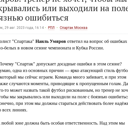
крывались или выходили на поле
язнью ошибиться
к, 29 авг. 2023 года, 16:14
РПЛ
Спартак Москва
олист "Спартака"
Наиль Умяров
ответил на вопрос об ошибках
о-белых в новом сезоне чемпионата и Кубка России.
Почему "Спартак" допускает досадные ошибки в этом сезоне?
умаю, одна из основных причин — ярко атакующий стиль футбо
 который мы сейчас играем. Команда много забивает, и при этом
акже случаются моменты, приводящие к пропущенным голам. Да
то-то может назвать такой футбол рискованным, но тренер не хоч
тобы мы закрывались или выходили на поле с боязнью ошибитьс
онечно, при этом мы должны стараться действовать более надёж
о всех линиях.
 любой зоне должна быть особая ответственность. Над этим мы