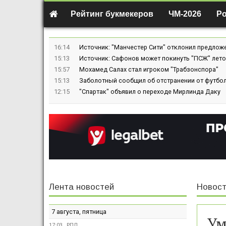
Рейтинг букмекеров
ЧМ-2026
Р
16:14
Источник: "Манчестер Сити" отклонил предлож
15:13
Источник: Сафонов может покинуть "ПСЖ" лето
15:57
Мохамед Салах стал игроком "Трабзонспора"
15:13
Заболотный сообщил об отстранении от футбол
12:15
"Спартак" объявил о переходе Мирлинда Даку
Лента новостей
Новост
7 августа, пятница
Ум
17:03
РПЛ