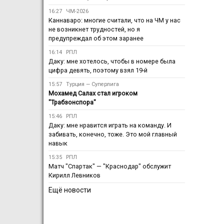
16:27
ЧМ-2026
Каннаваро: многие считали, что на ЧМ у нас
не возникнет трудностей, но я
предупреждал об этом заранее
16:14
РПЛ
Даку: мне хотелось, чтобы в номере была
цифра девять, поэтому взял 19-й
15:57
Турция — Суперлига
Мохамед Салах стал игроком
"Трабзонспора"
15:46
РПЛ
Даку: мне нравится играть на команду. И
забивать, конечно, тоже. Это мой главный
навык
15:35
РПЛ
Матч "Спартак" — "Краснодар" обслужит
Кирилл Левников
Ещё новости