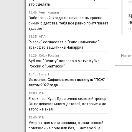
с
это сделать
—
15:46
Чемпионаты
в
Заболотный: когда ты начинаешь красно-
н
синим с детства, тебя все равно притягивает
туда же
с
15:35
АПЛ
"Челси" согласовал с "Райо Вальекано"
трансфер защитника Чаварриа
Исто
15:26
Кубок России
Бубнов: "Зениту" повезло в матче Кубка
России с "Балтикой"
15:13
Лига 1
Источник: Сафонов может покинуть "ПСЖ"
летом 2027 года
13:00
РПЛ
Егорычев: Хуан Диас очень сильный тренер.
Он подсказал много деталей, которые я до
этого не знал
12:45
РПЛ
Умяров: для меня разницы, с капитанской
повязкой на поле или без, — нет вообще