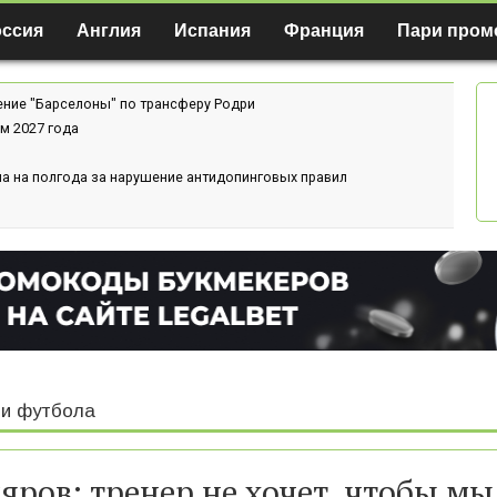
оссия
Англия
Испания
Франция
Пари пром
ение "Барселоны" по трансферу Родри
м 2027 года
а на полгода за нарушение антидопинговых правил
и футбола
яров: тренер не хочет, чтобы мы