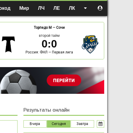
окод
Мир
ЛЧ
ЛЕ
ЛК
Торпедо М
—
Сочи
второй тайм
0
:
0
Россия: ФНЛ — Первая лига
Результаты онлайн
Вчера
Сегодня
Завтра