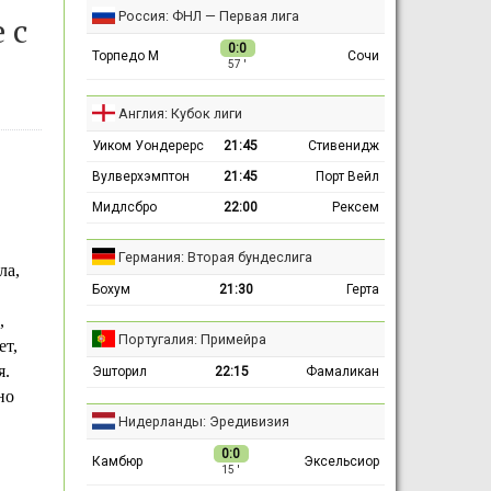
Россия: ФНЛ — Первая лига
 с
0:0
Торпедо М
Сочи
57 ′
Англия: Кубок лиги
Уиком Уондерерс
21:45
Стивенидж
Вулверхэмптон
21:45
Порт Вейл
Мидлсбро
22:00
Рексем
Германия: Вторая бундеслига
ла,
Бохум
21:30
Герта
,
Португалия: Примейра
ет,
я.
Эшторил
22:15
Фамаликан
но
Нидерланды: Эредивизия
0:0
Камбюр
Эксельсиор
15 ′