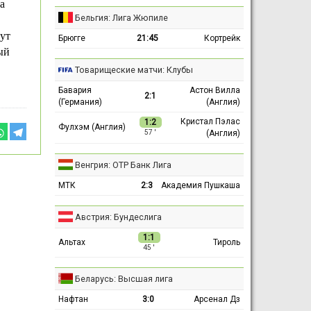
а
Бельгия: Лига Жюпиле
ут
Брюгге
21:45
Кортрейк
ый
Товарищеские матчи: Клубы
Бавария
Астон Вилла
2:1
(Германия)
(Англия)
Кристал Пэлас
1:2
Фулхэм (Англия)
(Англия)
57 ′
Венгрия: ОТР Банк Лига
МТК
2:3
Академия Пушкаша
Австрия: Бундеслига
1:1
Альтах
Тироль
45 ′
Беларусь: Высшая лига
Нафтан
3:0
Арсенал Дз