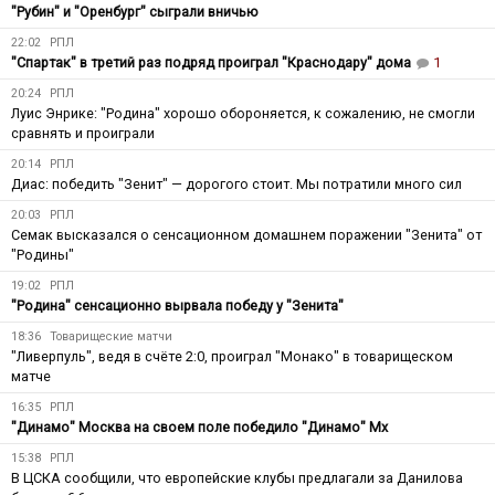
"Рубин" и "Оренбург" сыграли вничью
22:02
РПЛ
"Спартак" в третий раз подряд проиграл "Краснодару" дома
1
20:24
РПЛ
Луис Энрике: "Родина" хорошо обороняется, к сожалению, не смогли
сравнять и проиграли
20:14
РПЛ
Диас: победить "Зенит" — дорогого стоит. Мы потратили много сил
20:03
РПЛ
Семак высказался о сенсационном домашнем поражении "Зенита" от
"Родины"
19:02
РПЛ
"Родина" сенсационно вырвала победу у "Зенита"
18:36
Товарищеские матчи
"Ливерпуль", ведя в счёте 2:0, проиграл "Монако" в товарищеском
матче
16:35
РПЛ
"Динамо" Москва на своем поле победило "Динамо" Мх
15:38
РПЛ
В ЦСКА сообщили, что европейские клубы предлагали за Данилова