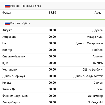
Россия: Премьер-лига
Факел
19:30
Ахмат
Россия: Кубок
Ангушт
00:00
Дружба
Астрахань
00:00
Машук-КМВ
Нарт
00:00
Динамо Ставрополь
Волгарь
00:00
Победа
Спартак-Нальчик
00:00
Алания
КДВ
00:00
Сибирь
Чертаново
00:00
СШ по футболу
Динамо-Барнаул
00:00
Динамо-Владивосток
Иртыш
00:00
Сатурн
Химик Дз
00:00
Носта
Фанком Броук Бойз
00:00
Динамо Кр
Амкар-Пермь
00:00
Победа НН