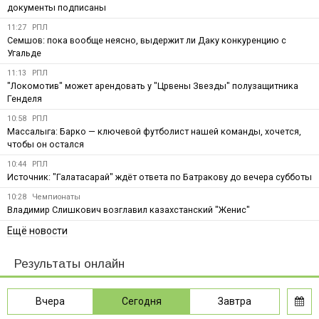
документы подписаны
11:27
РПЛ
Семшов: пока вообще неясно, выдержит ли Даку конкуренцию с
Угальде
11:13
РПЛ
"Локомотив" может арендовать у "Црвены Звезды" полузащитника
Генделя
10:58
РПЛ
Массалыга: Барко — ключевой футболист нашей команды, хочется,
чтобы он остался
10:44
РПЛ
Источник: "Галатасарай" ждёт ответа по Батракову до вечера субботы
10:28
Чемпионаты
Владимир Слишкович возглавил казахстанский "Женис"
Ещё новости
Результаты онлайн
Вчера
Сегодня
Завтра