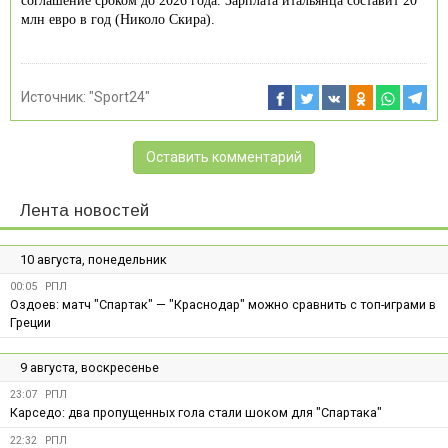
соглашение сроком до 2026 года. Зарплата итальянца составит 20
млн евро в год (Николо Скира).
Источник:
"Sport24"
Оставить комментарий
Лента новостей
10 августа, понедельник
00:05
РПЛ
Оздоев: матч "Спартак" — "Краснодар" можно сравнить с топ-играми в
Греции
9 августа, воскресенье
23:07
РПЛ
Карседо: два пропущенных гола стали шоком для "Спартака"
22:32
РПЛ