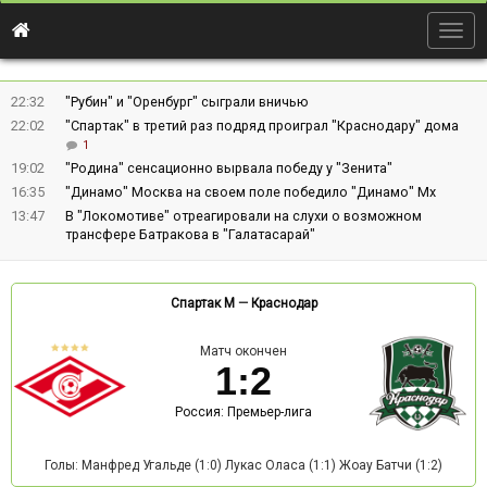
Togg
navig
22:32
"Рубин" и "Оренбург" сыграли вничью
22:02
"Спартак" в третий раз подряд проиграл "Краснодару" дома
1
19:02
"Родина" сенсационно вырвала победу у "Зенита"
16:35
"Динамо" Москва на своем поле победило "Динамо" Мх
13:47
В "Локомотиве" отреагировали на слухи о возможном
трансфере Батракова в "Галатасарай"
Спартак М
—
Краснодар
Матч окончен
1
:
2
Россия: Премьер-лига
Голы: Манфред Угальде (1:0) Лукас Оласа (1:1) Жоау Батчи (1:2)