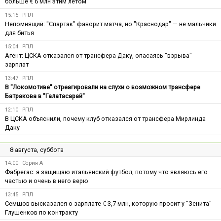
больше € 6 млн этим летом
15:15
РПЛ
Непомнящий: "Спартак" фаворит матча, но "Краснодар" — не мальчики
для битья
15:04
РПЛ
Агент: ЦСКА отказался от трансфера Даку, опасаясь "взрыва"
зарплат
13:47
РПЛ
В "Локомотиве" отреагировали на слухи о возможном трансфере
Батракова в "Галатасарай"
12:10
РПЛ
В ЦСКА объяснили, почему клуб отказался от трансфера Мирлинда
Даку
8 августа, суббота
14:00
Серия А
Фабрегас: я защищаю итальянский футбол, потому что являюсь его
частью и очень в него верю
13:45
РПЛ
Семшов высказался о зарплате € 3,7 млн, которую просит у "Зенита"
Глушенков по контракту