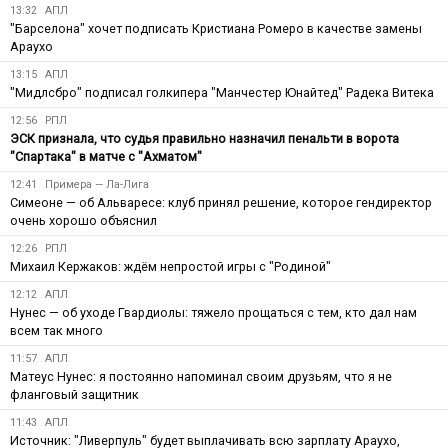
13:32
АПЛ
"Барселона" хочет подписать Кристиана Ромеро в качестве замены
Араухо
13:15
АПЛ
"Мидлсбро" подписал голкипера "Манчестер Юнайтед" Радека Витека
12:56
РПЛ
ЭСК признала, что судья правильно назначил пенальти в ворота
"Спартака" в матче с "Ахматом"
12:41
Примера — Ла-Лига
Симеоне — об Альваресе: клуб принял решение, которое гендиректор
очень хорошо объяснил
12:26
РПЛ
Михаил Кержаков: ждём непростой игры с "Родиной"
12:12
АПЛ
Нунес — об уходе Гвардиолы: тяжело прощаться с тем, кто дал нам
всем так много
11:57
АПЛ
Матеус Нунес: я постоянно напоминал своим друзьям, что я не
фланговый защитник
11:43
АПЛ
Источник: "Ливерпуль" будет выплачивать всю зарплату Араухо,