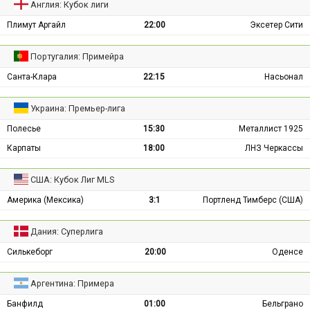
Англия: Кубок лиги
Плимут Аргайл
22:00
Эксетер Сити
Португалия: Примейра
Санта-Клара
22:15
Насьонал
Украина: Премьер-лига
Полесье
15:30
Металлист 1925
Карпаты
18:00
ЛНЗ Черкассы
США: Кубок Лиг MLS
Америка (Мексика)
3:1
Портленд Тимберс (США)
Дания: Суперлига
Силькеборг
20:00
Оденсе
Аргентина: Примера
Банфилд
01:00
Бельграно