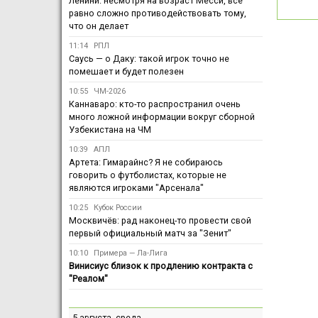
Ленини: несмотря на возраст Месси, всё
равно сложно противодействовать тому,
что он делает
11:14
РПЛ
Саусь — о Даку: такой игрок точно не
помешает и будет полезен
10:55
ЧМ-2026
Каннаваро: кто-то распространил очень
много ложной информации вокруг сборной
Узбекистана на ЧМ
10:39
АПЛ
Артета: Гимарайнс? Я не собираюсь
говорить о футболистах, которые не
являются игроками "Арсенала"
10:25
Кубок России
Москвичёв: рад наконец-то провести свой
первый официальный матч за "Зенит"
10:10
Примера — Ла-Лига
Винисиус близок к продлению контракта с
"Реалом"
5 августа, среда