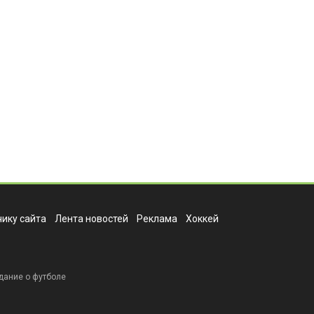
ику сайта
Лента новостей
Реклама
Хоккей
дание о футболе