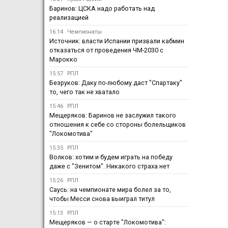
Баринов: ЦСКА надо работать над
реализацией
16:14
Чемпионаты
Источник: власти Испании призвали кабмин
отказаться от проведения ЧМ-2030 с
Марокко
15:57
РПЛ
Безруков: Даку по-любому даст "Спартаку"
то, чего так не хватало
15:46
РПЛ
Мещеряков: Баринов не заслужил такого
отношения к себе со стороны болельщиков
"Локомотива"
15:35
РПЛ
Волков: хотим и будем играть на победу
даже с "Зенитом". Никакого страха нет
15:26
РПЛ
Саусь: на чемпионате мира болел за то,
чтобы Месси снова выиграл титул
15:13
РПЛ
Мещеряков — о старте "Локомотива":