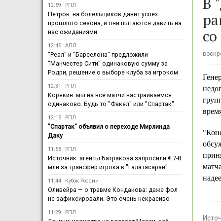
В 
12:59
РПЛ
ра
Петров: на болельщиков давит успех
прошлого сезона, и они пытаются давить на
со
нас ожиданиями
12:45
АПЛ
воскре
"Реал" и "Барселона" предложили
"Манчестер Сити" одинаковую сумму за
Родри, решение о выборе клуба за игроком
Гене
12:31
РПЛ
недо
Корякин: мы на все матчи настраиваемся
груп
одинаково. Будь то "Факел" или "Спартак"
время
12:15
РПЛ
"Спартак" объявил о переходе Мирлинда
"Кон
Даку
обсу
11:58
РПЛ
прин
Источник: агенты Батракова запросили € 7-8
матча
млн за трансфер игрока в "Галатасарай"
наде
11:44
Кубок России
Оливейра — о травме Кондакова: даже фол
не зафиксировали. Это очень некрасиво
11:29
РПЛ
Исто