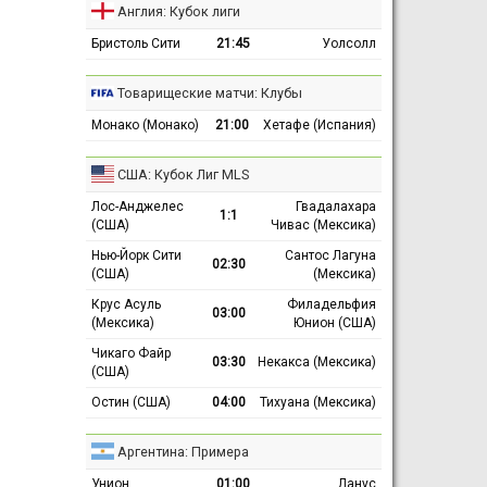
Англия: Кубок лиги
Бристоль Сити
21:45
Уолсолл
Товарищеские матчи: Клубы
Монако (Монако)
21:00
Хетафе (Испания)
США: Кубок Лиг MLS
Лос-Анджелес
Гвадалахара
1:1
(США)
Чивас (Мексика)
Нью-Йорк Сити
Сантос Лагуна
02:30
(США)
(Мексика)
Крус Асуль
Филадельфия
03:00
(Мексика)
Юнион (США)
Чикаго Файр
03:30
Некакса (Мексика)
(США)
Остин (США)
04:00
Тихуана (Мексика)
Аргентина: Примера
Унион
01:00
Ланус