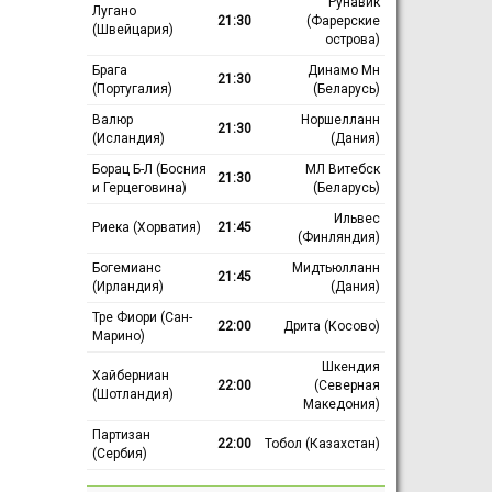
Рунавик
Лугано
21:30
(Фарерские
(Швейцария)
острова)
Брага
Динамо Мн
21:30
(Португалия)
(Беларусь)
Валюр
Норшелланн
21:30
(Исландия)
(Дания)
Борац Б-Л (Босния
МЛ Витебск
21:30
и Герцеговина)
(Беларусь)
Ильвес
Риека (Хорватия)
21:45
(Финляндия)
Богемианс
Мидтьюлланн
21:45
(Ирландия)
(Дания)
Тре Фиори (Сан-
22:00
Дрита (Косово)
Марино)
Шкендия
Хайберниан
22:00
(Северная
(Шотландия)
Македония)
Партизан
22:00
Тобол (Казахстан)
(Сербия)