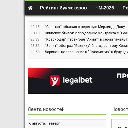
Рейтинг букмекеров
ЧМ-2026
Р
12:15
"Спартак" объявил о переходе Мирлинда Даку
10:10
Винисиус близок к продлению контракта с "Реа
23:33
"Краснодар" переиграл "Ахмат" в серии пенальт
23:32
"Зенит" обыграл "Балтику" благодаря голу Кев
13:58
Баринов: возвращение в "Локомотив" в будуще
Лента новостей
Новост
6 августа, четверг