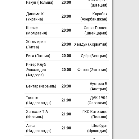
Ракув (Польша)
20:00
(Швеция)
Динамо К
Карабах
20:00
(Украина)
(Азербайджан)
Шериф
Санкт-Галлен
20:00
(Молдавия)
(Швейцария)
Жальгирис
20:00
Хайдук (Хорватия)
(Литва)
Рига (Латвия)
20:00
Дьёр (Венгрия)
Интер Клуб
Эскальдес
20:00
Флора (Эстония)
(Андорра)
Аустрия В
Бейтар (Израиль)
20:30
(Австрия)
Твенте
ДАК 1904
21:00
(Нидерланды)
(Словакия)
Хапоэль Т-А
ГКС Катовице
21:00
(Израиль)
(Польша)
Аякс
Шелбурн
21:00
(Нидерланды)
(Ирландия)