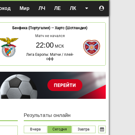
окод
Мир
ЛЧ
ЛЕ
ЛК
Бенфика (Португалия)
—
Хартс (Шотландия)
Матч не начался
22:00
Лига Европы: Матчи / плей-
офф
Результаты онлайн
Вчера
Сегодня
Завтра