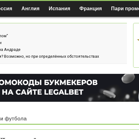
оссия
Англия
Испания
Франция
Пари пром
лом"
и
ина Андраде
м? Возможно, но при определённых обстоятельствах
и футбола