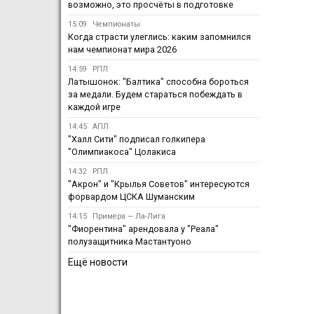
возможно, это просчёты в подготовке
15:09
Чемпионаты
Когда страсти улеглись: каким запомнился
нам чемпионат мира 2026
14:59
РПЛ
Латышонок: "Балтика" способна бороться
за медали. Будем стараться побеждать в
каждой игре
14:45
АПЛ
"Халл Сити" подписал голкипера
"Олимпиакоса" Цолакиса
14:32
РПЛ
"Акрон" и "Крылья Советов" интересуются
форвардом ЦСКА Шуманским
14:15
Примера — Ла-Лига
"Фиорентина" арендовала у "Реала"
полузащитника Мастантуоно
Ещё новости