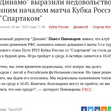
"Динамо" выразили недовольств
нним началом матча Кубка Росс
 "Спартаком"
сенье, 20 авг. 2023 года, 11:40
Кубок России
Динамо М
Спартак Мо
ральный директор "Динамо"
Павел Пивоваров
заявил, что клуб
волен решением РФС назначить начало домашнего матча 5-го тур
пового этапа Пути РПЛ Кубка России со "Спартаком" на столь р
 в будний день. Игра пройдет в среду, 4 октября, начнется в 16:45
ечно, мы этим временем недовольны, этот вопрос мы долго
ждали с лигой и Российским футбольным союзом. Но такое реше
ято, мы будем его исполнять. Мы недовольны назначением топов
 на среду в 16:45. Конечно, болельщики могут не прийти, но мы
емся, что они придут", — цитирует Пивоварова
ТАСС
.
чник:
"Sport24"