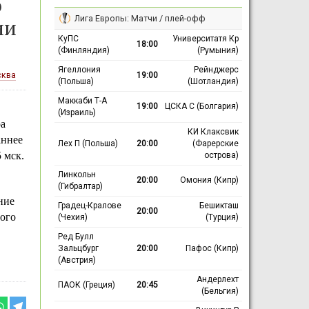
о
Лига Европы: Матчи / плей-офф
ии
КуПС
Университатя Кр
18:00
(Финляндия)
(Румыния)
Ягеллония
Рейнджерс
19:00
сква
(Польша)
(Шотландия)
Маккаби Т-А
19:00
ЦСКА С (Болгария)
(Израиль)
а
КИ Клаксвик
аннее
Лех П (Польша)
20:00
(Фарерские
 мск.
острова)
Линкольн
20:00
Омония (Кипр)
(Гибралтар)
ние
Градец-Кралове
Бешикташ
20:00
ого
(Чехия)
(Турция)
Ред Булл
Зальцбург
20:00
Пафос (Кипр)
(Австрия)
Андерлехт
ПАОК (Греция)
20:45
(Бельгия)