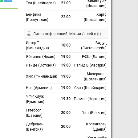
Викингур Р
Тун (Швейцария)
21:00
(Исландия)
Бенфика
Хартс
22:00
(Португалия)
(Шотландия)
Лига конференций: Матчи / плей-офф
Интер Т
Вадуц
18:00
(Финляндия)
(Лихтенштейн)
Яблонец (Чехия)
19:00
РФШ (Латвия)
Пайде (Эстония)
19:00
Рапид В (Австрия)
Мазервелл
ХИК (Финляндия)
19:00
(Шотландия)
Ноа (Армения)
19:00
Сьон (Швейцария)
ЧФР Клуж
19:30
Тромсё (Норвегия)
(Румыния)
Гётеборг
20:00
Гент (Бельгия)
(Швеция)
Дебрецен
Копенгаген
20:00
(Венгрия)
(Дания)
Хаммарбю