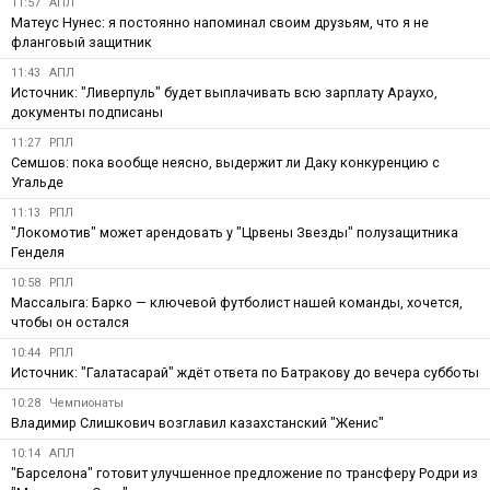
11:57
АПЛ
Матеус Нунес: я постоянно напоминал своим друзьям, что я не
фланговый защитник
11:43
АПЛ
Источник: "Ливерпуль" будет выплачивать всю зарплату Араухо,
документы подписаны
11:27
РПЛ
Семшов: пока вообще неясно, выдержит ли Даку конкуренцию с
Угальде
11:13
РПЛ
"Локомотив" может арендовать у "Црвены Звезды" полузащитника
Генделя
10:58
РПЛ
Массалыга: Барко — ключевой футболист нашей команды, хочется,
чтобы он остался
10:44
РПЛ
Источник: "Галатасарай" ждёт ответа по Батракову до вечера субботы
10:28
Чемпионаты
Владимир Слишкович возглавил казахстанский "Женис"
10:14
АПЛ
"Барселона" готовит улучшенное предложение по трансферу Родри из