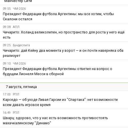
"Манчестер Сити"
09:55
ЧМ-2026
Президент Федерации футбола Аргентины: мы все хотим, чтобы
Скалони остался
09:38
АПЛ
Чичарито: Холанд великолепен, но пространство для роста у него ещё
есть
09:25
Бундеслига
Чичарито: дай Кейну два момента у ворот — и он почти наверняка оба
реализует
09:10
ЧМ-2026
Президент Федерации футбола Аргентины ответил на вопрос о
будущем Лионеля Месси в сборной
7 августа, пятница
17:03
РПЛ
Карседо — об уходе Ливая Гарсии из "Спартака": нет возможности
всем давать игровое время
16:49
РПЛ
Шварц: здорово, что у нас есть возможность противостоять
махачкалинскому "Динамо"