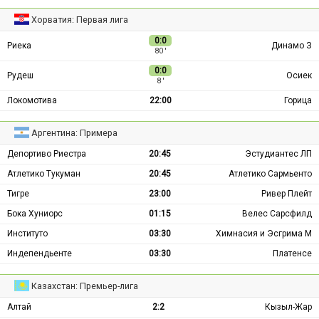
Хорватия: Первая лига
0:0
Риека
Динамо З
80 ′
0:0
Рудеш
Осиек
8 ′
Локомотива
22:00
Горица
Аргентина: Примера
Депортиво Риестра
20:45
Эстудиантес ЛП
Атлетико Тукуман
20:45
Атлетико Сармьенто
Тигре
23:00
Ривер Плейт
Бока Хуниорс
01:15
Велес Сарсфилд
Институто
03:30
Химнасия и Эсгрима М
Индепендьенте
03:30
Платенсе
Казахстан: Премьер-лига
Алтай
2:2
Кызыл-Жар