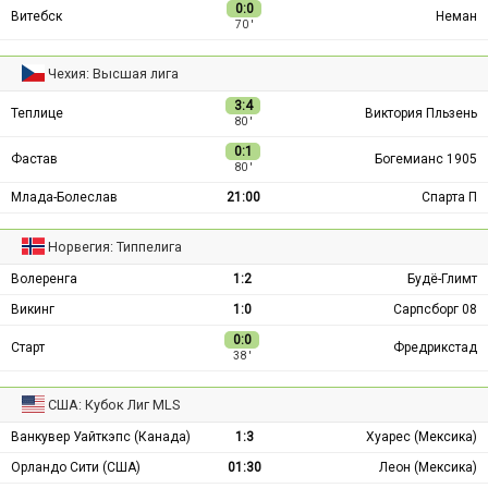
0:0
Витебск
Неман
70 ′
Чехия: Высшая лига
3:4
Теплице
Виктория Пльзень
80 ′
0:1
Фастав
Богемианс 1905
80 ′
Млада-Болеслав
21:00
Спарта П
Норвегия: Типпелига
Волеренга
1:2
Будё-Глимт
Викинг
1:0
Сарпсборг 08
0:0
Старт
Фредрикстад
38 ′
США: Кубок Лиг MLS
Ванкувер Уайткэпс (Канада)
1:3
Хуарес (Мексика)
Орландо Сити (США)
01:30
Леон (Мексика)