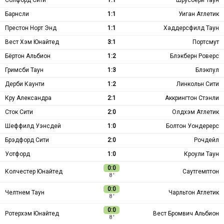
Барнсли
1:1
Уиган Атлетик
Престон Норт Энд
1:1
Хаддерсфилд Таун
Вест Хэм Юнайтед
3:1
Портсмут
Бёртон Альбион
1:2
Блэкберн Роверс
Гримсби Таун
1:3
Блэкпул
Дерби Каунти
1:2
Линкольн Сити
Кру Александра
2:1
Аккрингтон Стэнли
Сток Сити
2:0
Олдхэм Атлетик
Шеффилд Уэнсдей
1:0
Болтон Уондерерс
Брэдфорд Сити
2:0
Рочдейл
Уотфорд
1:0
Кроули Таун
0:0
Колчестер Юнайтед
Саутгемптон
8 ′
0:0
Челтнем Таун
Чарльтон Атлетик
8 ′
0:0
Ротерхэм Юнайтед
Вест Бромвич Альбион
8 ′