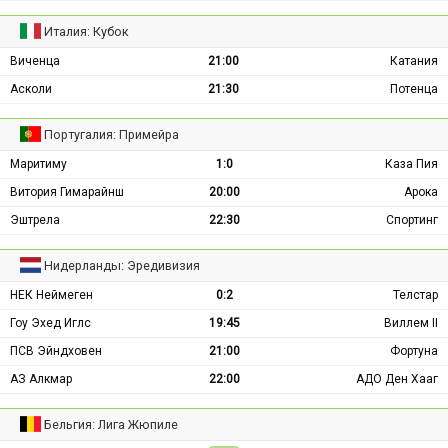
Италия: Кубок
Виченца
21:00
Катания
Асколи
21:30
Потенца
Португалия: Примейра
Маритиму
1:0
Каза Пия
Витория Гимарайнш
20:00
Арока
Эштрела
22:30
Спортинг
Нидерланды: Эредивизия
НЕК Неймеген
0:2
Телстар
Гоу Эхед Иглс
19:45
Виллем II
ПСВ Эйндховен
21:00
Фортуна
АЗ Алкмар
22:00
АДО Ден Хааг
Бельгия: Лига Жюпиле