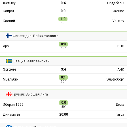
Жетысу
0:4
Ордабасы
Кайрат
0:0
Женис
1:0
Каспий
Улытау
80 ′
Финляндия: Вейккауслиига
0:0
Яро
ВПС
38 ′
Швеция: Аллсвенскан
Эргрюте
3:4
АИК
0:1
Мьельбю
Эльфсборг
50 ′
Грузия: Высшая лига
0:0
Иберия 1999
Дила
80 ′
Динамо Бт
20:00
Гагра