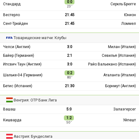
0:0
Стандард
Серкль Брюгге
23 ′
Вестерло
21:45
Юнион
Сент-Трюйден
21:45
Ломмел
Товарищеские матчи: Клубы
Челси (Англия)
3:0
Милан (Италия)
Байер (Германия)
2:1
Севилья (Испания)
Ипсвич Таун (Англия)
3:0
Райо Вальекано (Испания)
0:2
Шальке-04 (Германия)
Аталанта (Италия)
80 ′
Бетис (Испания)
21:30
Борнмут (Англия)
Венгрия: ОТР Банк Лига
Вашаш
5:0
Залаэгерсег
1:2
Кишварда
Уйпешт
50 ′
Австрия: Бундеслига