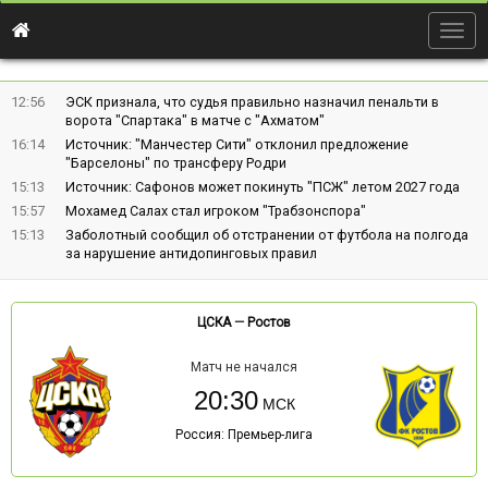
Togg
navig
12:56
ЭСК признала, что судья правильно назначил пенальти в
ворота "Спартака" в матче с "Ахматом"
16:14
Источник: "Манчестер Сити" отклонил предложение
"Барселоны" по трансферу Родри
15:13
Источник: Сафонов может покинуть "ПСЖ" летом 2027 года
15:57
Мохамед Салах стал игроком "Трабзонспора"
15:13
Заболотный сообщил об отстранении от футбола на полгода
за нарушение антидопинговых правил
ЦСКА
—
Ростов
Матч не начался
20:30
Россия: Премьер-лига