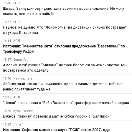
16:36
РПЛ
Шварц: Зайнутдинову нужно дать время на восстановление. Не могу
сказать, сколько это займёт
16:27
РПЛ
Наумов: не думаю, что "Локомотив" на дистанции сильно пострадает
от ухода Батракова
16:14
АПЛ
Источник: "Манчестер Сити" отклонил предложение "Барселоны" по
трансферу Родри
15:57
Серия А
Аморим: клуб уровня "Милана" должен бороться за чемпионство. Мы
постараемся это сделать
15:46
Чемпионаты
Заболотный: когда ты начинаешь красно-синим с детства, тебя все
равно притягивает туда же
15:35
АПЛ
"Челси" согласовал с "Райо Вальекано" трансфер защитника Чаварриа
15:26
Кубок России
Бубнов: "Зениту" повезло в матче Кубка России с "Балтикой"
15:13
Лига 1
Источник: Сафонов может покинуть "ПСЖ" летом 2027 года