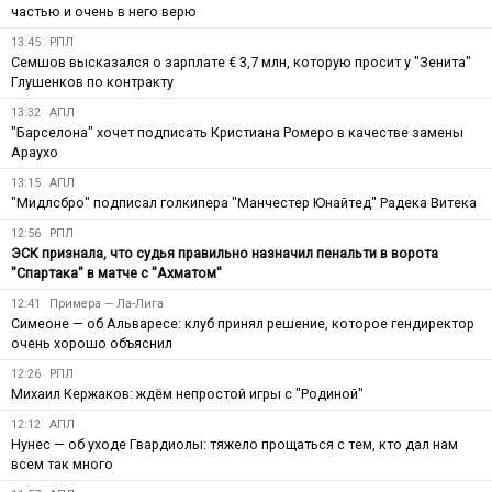
частью и очень в него верю
13:45
РПЛ
Семшов высказался о зарплате € 3,7 млн, которую просит у "Зенита"
Глушенков по контракту
13:32
АПЛ
"Барселона" хочет подписать Кристиана Ромеро в качестве замены
Араухо
13:15
АПЛ
"Мидлсбро" подписал голкипера "Манчестер Юнайтед" Радека Витека
12:56
РПЛ
ЭСК признала, что судья правильно назначил пенальти в ворота
"Спартака" в матче с "Ахматом"
12:41
Примера — Ла-Лига
Симеоне — об Альваресе: клуб принял решение, которое гендиректор
очень хорошо объяснил
12:26
РПЛ
Михаил Кержаков: ждём непростой игры с "Родиной"
12:12
АПЛ
Нунес — об уходе Гвардиолы: тяжело прощаться с тем, кто дал нам
всем так много