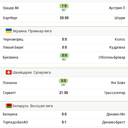
1:0
Грацер АК
Аустрия Л
80 ′
Хартберг
20:30
Штурм
Украина: Премьер-лига
Черноморец
0:0
Колос
Левый Берег
0:0
Кудровка
0:0
Буковина
Оболонь-Бровар
80 ′
Швейцария: Суперлига
0:0
Лозанна
Янг Бойз
38 ′
Серветт
21:30
Грассхоппер
Беларусь: Высшая лига
Белшина
0:0
Динамо Мн
Торпедо-БелАЗ
0:1
Динамо-Брест