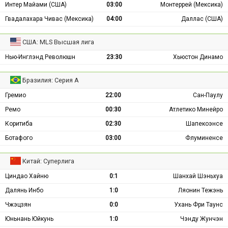
Интер Майами (США)
03:00
Монтеррей (Мексика)
Гвадалахара Чивас (Мексика)
04:00
Даллас (США)
США: MLS Высшая лига
Нью-Инглэнд Революшн
23:30
Хьюстон Динамо
Бразилия: Серия А
Гремио
22:00
Сан-Паулу
Ремо
00:30
Атлетико Минейро
Коритиба
02:30
Шапекоэнсе
Ботафого
03:00
Флуминенсе
Китай: Суперлига
Циндао Хайню
0:1
Шанхай Шэньхуа
Далянь Инбо
1:0
Ляонин Тежэнь
Чжэцзян
0:0
Ухань Фри Таунс
Юньнань Юйкунь
1:0
Чэнду Жунчэн