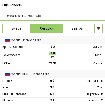
Ещё новости
Результаты онлайн
Вчера
Сегодня
Завтра
Россия: Премьер-лига
Крылья Советов
0:2
Балтика
0:0
Локомотив М
Акрон
80 ′
ЦСКА
20:30
Ростов
Россия: ФНЛ — Первая лига
Енисей
0:0
Текстильщик
Урал
3:0
Уфа
Нижний Новгород
5:1
Нефтехимик
Шинник
2:2
Арсенал Т