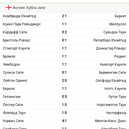
Англия: Кубок лиги
Кембридж Юнайтед
2:1
Барнет
Куинз Парк Рейнджерс
1:1
Миллуолл
Кардифф Сити
3:2
Суиндон Таун
Бристоль Роверс
0:1
Питерборо Юнайтед
Стокпорт Каунти
1:1
Донкастер Роверс
Бромли
1:1
Рединг
Уимблдон
1:1
Ньюпорт Каунти
Суонси Сити
0:1
Бирмингем Сити
Лейтон Ориент
2:0
Оксфорд Юнайтед
Бёрнли
1:1
Ноттс Каунти
Гиллингем
0:3
Лутон Таун
Лестер Сити
1:0
Нортгемптон Таун
Флитвуд Таун
1:0
Честерфилд
Норвич Сити
4:1
Милтон-Кинс Донс
Солфорд Сити
1:1
Шрусбери Таун