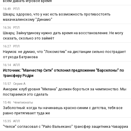
всем давать игровое время
16:49
РПЛ
Шварц: здорово, что у нас есть возможность противостоять
махачкалинскому "Динамо"
16:36
РПЛ
Шварц: Зайнутдинову нужно дать время на восстановление. Не могу
сказать, сколько это займёт
16:27
РПЛ
Наумов: не думаю, что "Локомотив" на дистанции сильно пострадает
от ухода Батракова
16:14
АПЛ
Источник: "Манчестер Сити" отклонил предложение "Барселоны" по
трансферу Родри
15:57
Серия А
Аморим: клуб уровня "Милана" должен бороться за чемпионство. Мы
постараемся это сделать
15:46
Чемпионаты
Заболотный: когда ты начинаешь красно-синим с детства, тебя все
равно притягивает туда же
15:35
АПЛ
"Челси" согласовал с "Райо Вальекано" трансфер защитника Чаварриа