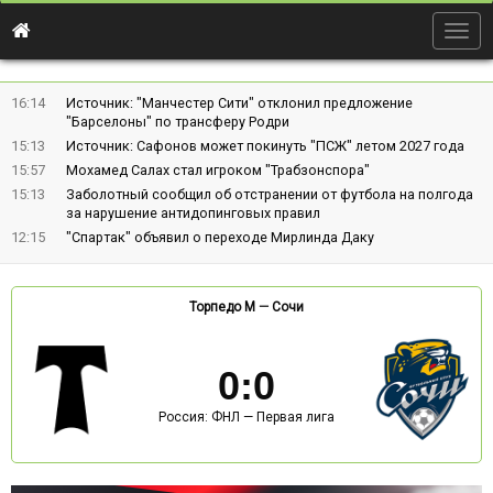
Togg
navig
16:14
Источник: "Манчестер Сити" отклонил предложение
"Барселоны" по трансферу Родри
15:13
Источник: Сафонов может покинуть "ПСЖ" летом 2027 года
15:57
Мохамед Салах стал игроком "Трабзонспора"
15:13
Заболотный сообщил об отстранении от футбола на полгода
за нарушение антидопинговых правил
12:15
"Спартак" объявил о переходе Мирлинда Даку
Торпедо М
—
Сочи
0
:
0
Россия: ФНЛ — Первая лига