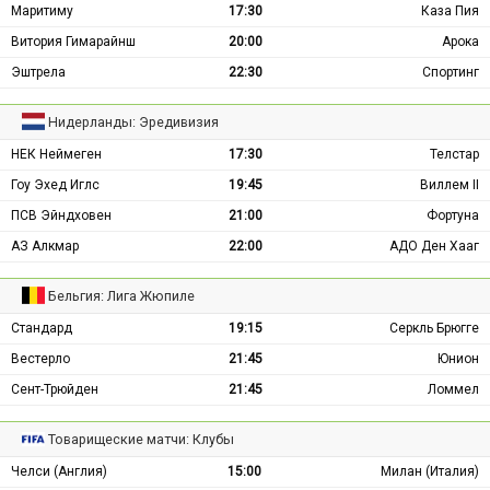
Маритиму
17:30
Каза Пия
Витория Гимарайнш
20:00
Арока
Эштрела
22:30
Спортинг
Нидерланды: Эредивизия
НЕК Неймеген
17:30
Телстар
Гоу Эхед Иглс
19:45
Виллем II
ПСВ Эйндховен
21:00
Фортуна
АЗ Алкмар
22:00
АДО Ден Хааг
Бельгия: Лига Жюпиле
Стандард
19:15
Серкль Брюгге
Вестерло
21:45
Юнион
Сент-Трюйден
21:45
Ломмел
Товарищеские матчи: Клубы
Челси (Англия)
15:00
Милан (Италия)