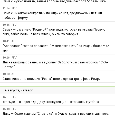
Семак: нужно понять, зачем вообще вводили паспорт болельщика
11:14
РПЛ
Семак: никакой конкретики по Энрике нет, предложений нет. Он
набирает форму
10:56
РПЛ
Семак — о матче с "Родиной": команда, которая выиграла Первую
лигу, забив больше всех мячей, о чём-то говорит
10:41
АПЛ
"Барселона" готова заплатить "Манчестер Сити" за Родри более € 45
млн
10:26
РПЛ
Дисквалифицированный за допинг Заболотный стал игроком "СКА-
Ростов"
10:10
АПЛ
Стала известна позиция "Реала" после срыва трансфера Родри
6 августа, четверг
16:59
РПЛ
Угальде — о переходе Даку: конкуренция — это часть футбола
16:48
РПЛ
Даку — болельщикам "Спартака": я буду отдавать все силы для того,