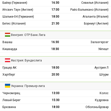
Байер (Германия)
16:30
Севилья (Испания)
Ипсвич Таун (Англия)
17:00
Райо Вальекано (Испания)
Шальке-04 (Германия)
18:00
Аталанта (Италия)
Бетис (Испания)
21:30
Борнмут (Англия)
Венгрия: ОТР Банк Лига
Вашаш
16:30
Залаэгерсег
Кишварда
18:30
Уйпешт
Австрия: Бундеслига
Грацер АК
18:00
Аустрия Л
Хартберг
20:30
Штурм
Украина: Премьер-лига
Черноморец
13:00
Колос
Левый Берег
15:30
Кудровка
Буковина
18:00
Оболонь-Бровар