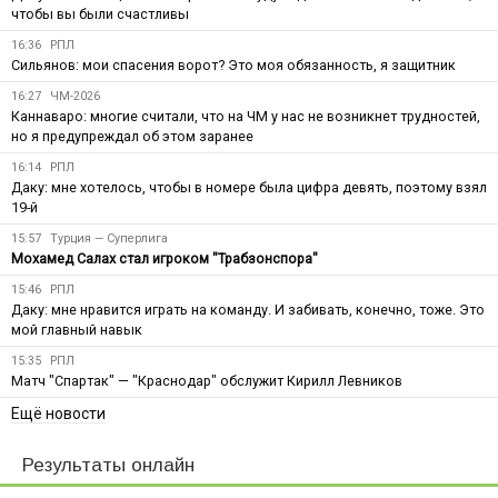
чтобы вы были счастливы
16:36
РПЛ
Сильянов: мои спасения ворот? Это моя обязанность, я защитник
16:27
ЧМ-2026
Каннаваро: многие считали, что на ЧМ у нас не возникнет трудностей,
но я предупреждал об этом заранее
16:14
РПЛ
Даку: мне хотелось, чтобы в номере была цифра девять, поэтому взял
19-й
15:57
Турция — Суперлига
Мохамед Салах стал игроком "Трабзонспора"
15:46
РПЛ
Даку: мне нравится играть на команду. И забивать, конечно, тоже. Это
мой главный навык
15:35
РПЛ
Матч "Спартак" — "Краснодар" обслужит Кирилл Левников
Ещё новости
Результаты онлайн