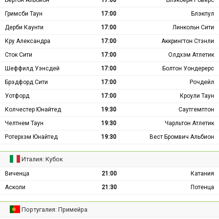
Гримсби Таун
17:00
Блэкпул
Дерби Каунти
17:00
Линкольн Сити
Кру Александра
17:00
Аккрингтон Стэнли
Сток Сити
17:00
Олдхэм Атлетик
Шеффилд Уэнсдей
17:00
Болтон Уондерерс
Брэдфорд Сити
17:00
Рочдейл
Уотфорд
17:00
Кроули Таун
Колчестер Юнайтед
19:30
Саутгемптон
Челтнем Таун
19:30
Чарльтон Атлетик
Ротерхэм Юнайтед
19:30
Вест Бромвич Альбион
Италия: Кубок
Виченца
21:00
Катания
Асколи
21:30
Потенца
Португалия: Примейра