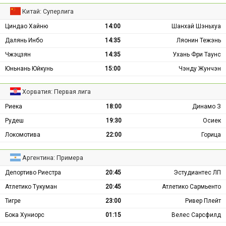
Китай: Суперлига
Циндао Хайню
14:00
Шанхай Шэньхуа
Далянь Инбо
14:35
Ляонин Тежэнь
Чжэцзян
14:35
Ухань Фри Таунс
Юньнань Юйкунь
15:00
Чэнду Жунчэн
Хорватия: Первая лига
Риека
18:00
Динамо З
Рудеш
19:30
Осиек
Локомотива
22:00
Горица
Аргентина: Примера
Депортиво Риестра
20:45
Эстудиантес ЛП
Атлетико Тукуман
20:45
Атлетико Сармьенто
Тигре
23:00
Ривер Плейт
Бока Хуниорс
01:15
Велес Сарсфилд