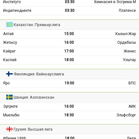
Институто
03:30
Химнасия и Эсгрима М
Индепендьенте
03:30
Платенсе
Казахстан: Премьер-лига
Алтай
15:00
Кызыл-Жар
Жетысу
16:00
Ордабасы
Кайрат
17:00
Женис
Каспий
18:00
Улытау
Финляндия: Вейккауслиига
Яро
19:00
ВПС
Швеция: Аллсвенскан
Эргрюте
16:00
АИК
Мьельбю
18:30
Эльфсборг
Грузия: Высшая лига
Иберия 1999
18:00
Дила