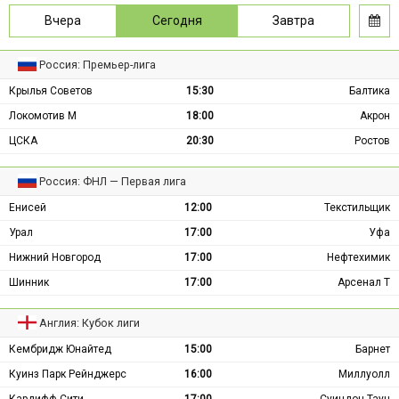
Вчера
Сегодня
Завтра
Россия: Премьер-лига
Крылья Советов
15:30
Балтика
Локомотив М
18:00
Акрон
ЦСКА
20:30
Ростов
Россия: ФНЛ — Первая лига
Енисей
12:00
Текстильщик
Урал
17:00
Уфа
Нижний Новгород
17:00
Нефтехимик
Шинник
17:00
Арсенал Т
Англия: Кубок лиги
Кембридж Юнайтед
15:00
Барнет
Куинз Парк Рейнджерс
16:00
Миллуолл
Кардифф Сити
17:00
Суиндон Таун