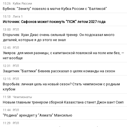
15:26
Кубок России
Бубнов: "Зениту" повезло в матче Кубка России с "Балтикой"
15:13
Лига 1
Источник: Сафонов может покинуть "ПСЖ" летом 2027 года
13:00
РПЛ
Егорычев: Хуан Диас очень сильный тренер. Он подсказал много
деталей, которые я до этого не знал
12:45
РПЛ
Умяров: для меня разницы, с капитанской повязкой на поле или без, —
нет вообще
12:31
РПЛ
Защитник "Балтики" Бевеев рассказал о целях команды на сезон
12:15
РПЛ
Воробьёв: личная цель на новый сезон? Стать чемпионом с родным
клубом
11:58
Чемпионаты
Новым главным тренером сборной Казахстана станет Джон вант Схип
11:44
РПЛ
"Родина" арендует у "Ахмата" Мансилью
11:29
РПЛ