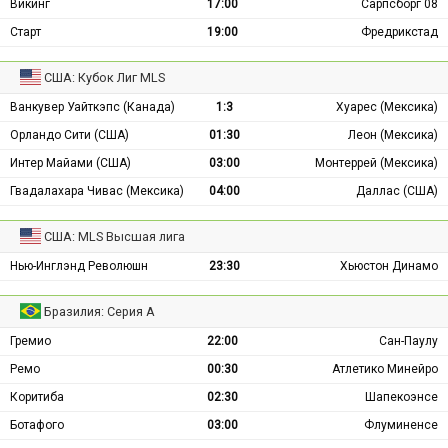
Викинг
17:00
Сарпсборг 08
Старт
19:00
Фредрикстад
США: Кубок Лиг MLS
Ванкувер Уайткэпс (Канада)
1:3
Хуарес (Мексика)
Орландо Сити (США)
01:30
Леон (Мексика)
Интер Майами (США)
03:00
Монтеррей (Мексика)
Гвадалахара Чивас (Мексика)
04:00
Даллас (США)
США: MLS Высшая лига
Нью-Инглэнд Революшн
23:30
Хьюстон Динамо
Бразилия: Серия А
Гремио
22:00
Сан-Паулу
Ремо
00:30
Атлетико Минейро
Коритиба
02:30
Шапекоэнсе
Ботафого
03:00
Флуминенсе