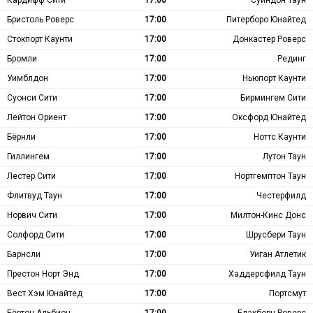
Бристоль Роверс
17:00
Питерборо Юнайтед
Стокпорт Каунти
17:00
Донкастер Роверс
Бромли
17:00
Рединг
Уимблдон
17:00
Ньюпорт Каунти
Суонси Сити
17:00
Бирмингем Сити
Лейтон Ориент
17:00
Оксфорд Юнайтед
Бёрнли
17:00
Ноттс Каунти
Гиллингем
17:00
Лутон Таун
Лестер Сити
17:00
Нортгемптон Таун
Флитвуд Таун
17:00
Честерфилд
Норвич Сити
17:00
Милтон-Кинс Донс
Солфорд Сити
17:00
Шрусбери Таун
Барнсли
17:00
Уиган Атлетик
Престон Норт Энд
17:00
Хаддерсфилд Таун
Вест Хэм Юнайтед
17:00
Портсмут
Бёртон Альбион
17:00
Блэкберн Роверс