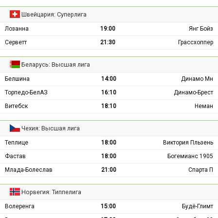
Швейцария: Суперлига
Лозанна
19:00
Янг Бойз
Серветт
21:30
Грассхоппер
Беларусь: Высшая лига
Белшина
14:00
Динамо Мн
Торпедо-БелАЗ
16:10
Динамо-Брест
Витебск
18:10
Неман
Чехия: Высшая лига
Теплице
18:00
Виктория Пльзень
Фастав
18:00
Богемианс 1905
Млада-Болеслав
21:00
Спарта П
Норвегия: Типпелига
Волеренга
15:00
Будё-Глимт