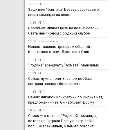
12:31
РПЛ
Защитник "Балтики" Бевеев рассказал о
целях команды на сезон
12:15
РПЛ
Воробьёв: личная цель на новый сезон?
Стать чемпионом с родным клубом
11:58
Чемпионаты
Новым главным тренером сборной
Казахстана станет Джон вант Схип
11:44
РПЛ
"Родина" арендует у "Ахмата" Мансилью
11:29
РПЛ
Семак: нужно понять, зачем вообще
вводили паспорт болельщика
11:14
РПЛ
Семак: никакой конкретики по Энрике нет,
предложений нет. Он набирает форму
10:56
РПЛ
Семак — о матче с "Родиной": команда,
которая выиграла Первую лигу, забив
больше всех мячей, о чём-то говорит