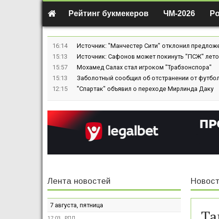
Рейтинг букмекеров
ЧМ-2026
Р
16:14
Источник: "Манчестер Сити" отклонил предлож
15:13
Источник: Сафонов может покинуть "ПСЖ" лето
15:57
Мохамед Салах стал игроком "Трабзонспора"
15:13
Заболотный сообщил об отстранении от футбол
12:15
"Спартак" объявил о переходе Мирлинда Даку
Лента новостей
Новост
7 августа, пятница
Та
17:03
РПЛ