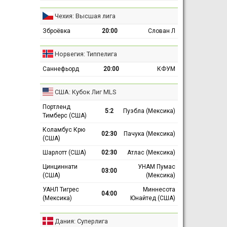
Чехия: Высшая лига
Зброёвка
20:00
Слован Л
Норвегия: Типпелига
Саннефьорд
20:00
КФУМ
США: Кубок Лиг MLS
Портленд
5:2
Пуэбла (Мексика)
Тимберс (США)
Коламбус Крю
02:30
Пачука (Мексика)
(США)
Шарлотт (США)
02:30
Атлас (Мексика)
Цинциннати
УНАМ Пумас
03:00
(США)
(Мексика)
УАНЛ Тигрес
Миннесота
04:00
(Мексика)
Юнайтед (США)
Дания: Суперлига