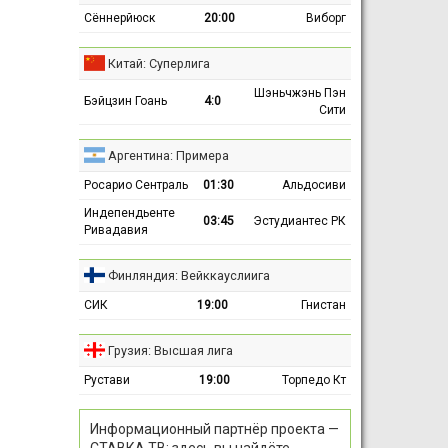
Сённерйюск
20:00
Виборг
Китай: Суперлига
Шэньчжэнь Пэн
Бэйцзин Гоань
4:0
Сити
Аргентина: Примера
Росарио Сентраль
01:30
Альдосиви
Индепендьенте
03:45
Эстудиантес РК
Ривадавия
Финляндия: Вейккауслиига
СИК
19:00
Гнистан
Грузия: Высшая лига
Рустави
19:00
Торпедо Кт
Информационный партнёр проекта —
СТАВКА ТВ: здесь вы найдёте