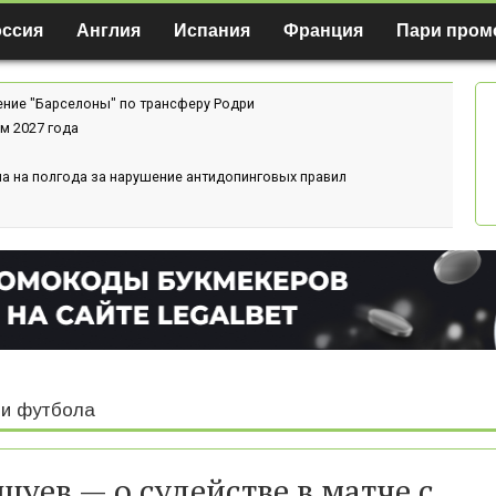
оссия
Англия
Испания
Франция
Пари пром
ение "Барселоны" по трансферу Родри
м 2027 года
а на полгода за нарушение антидопинговых правил
и футбола
шуев — о судействе в матче с