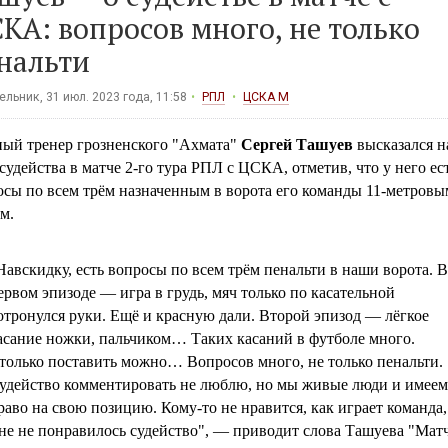
КА: вопросов много, не только
нальти
льник, 31 июл. 2023 года, 11:58
РПЛ
ЦСКА М
ный тренер грозненского "Ахмата"
Сергей Ташуев
высказался н
судейства в матче 2-го тура РПЛ с ЦСКА, отметив, что у него ес
осы по всем трём назначенным в ворота его команды 11-метровы
м.
Навскидку, есть вопросы по всем трём пенальти в наши ворота. В
ервом эпизоде — игра в грудь, мяч только по касательной
отронулся руки. Ещё и красную дали. Второй эпизод — лёгкое
асание ножки, пальчиком… Таких касаний в футболе много.
только поставить можно… Вопросов много, не только пенальти.
удейство комментировать не люблю, но мы живые люди и имеем
раво на свою позицию. Кому‑то не нравится, как играет команда,
не не понравилось судейство", — приводит слова Ташуева "Мат