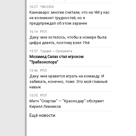
16:27
ЧМ-2026
Каннаваро: многие считали, что на ЧМ у нас
не возникнет трудностей, но я
предупреждал об этом заранее
16:14
РПЛ
Даку: мне хотелось, чтобы в номере была
цифра девять, поэтому взял 19-й
15:57
Турция — Суперлига
Мохамед Салах стал игроком
"Трабзонспора"
15:46
РПЛ
Даку: мне нравится играть на команду. И
забивать, конечно, тоже. Это мой главный
навык
15:35
РПЛ
Матч "Спартак" — "Краснодар" обслужит
Кирилл Левников
Ещё новости