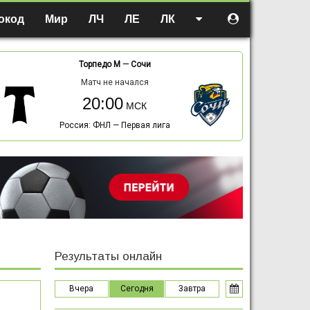
окод
Мир
ЛЧ
ЛЕ
ЛК
Торпедо М
—
Сочи
Матч не начался
20:00
Россия: ФНЛ — Первая лига
Результаты онлайн
Вчера
Сегодня
Завтра