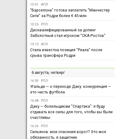
10:41
АПЛ
"Барселона" готова заплатить "Манчестер
Сити" за Родри более € 45 млн
10:26
РПЛ
Дисквалифицированный за допинг
Заболотный стал игроком "СКА-Ростов"
10:10
АПЛ
Стала известна позиция "Реала" после
срыва трансфера Родри
6 августа, четверг
16:59
РПЛ
Угальде — о переходе Даку: конкуренция —
это часть футбола
16:48
РПЛ
Даку — болельщикам "Спартака": я буду
отдавать все силы для того, чтобы вы были
счастливы
16:36
РПЛ
Сильянов: мои спасения ворот? Это моя
обязанность, я защитник