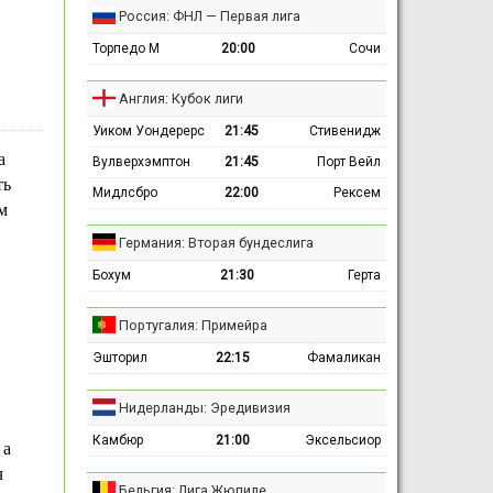
Россия: ФНЛ — Первая лига
Торпедо М
20:00
Сочи
Англия: Кубок лиги
Уиком Уондерерс
21:45
Стивенидж
а
Вулверхэмптон
21:45
Порт Вейл
ть
Мидлсбро
22:00
Рексем
м
Германия: Вторая бундеслига
Бохум
21:30
Герта
Португалия: Примейра
Эшторил
22:15
Фамаликан
Нидерланды: Эредивизия
Камбюр
21:00
Эксельсиор
 а
ч
Бельгия: Лига Жюпиле