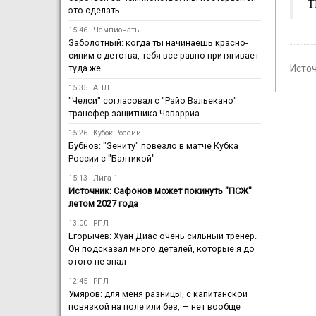
Т
это сделать
15:46
Чемпионаты
Заболотный: когда ты начинаешь красно-
синим с детства, тебя все равно притягивает
туда же
Исто
15:35
АПЛ
"Челси" согласовал с "Райо Вальекано"
трансфер защитника Чаварриа
15:26
Кубок России
Бубнов: "Зениту" повезло в матче Кубка
России с "Балтикой"
15:13
Лига 1
Источник: Сафонов может покинуть "ПСЖ"
летом 2027 года
13:00
РПЛ
Егорычев: Хуан Диас очень сильный тренер.
Он подсказал много деталей, которые я до
этого не знал
12:45
РПЛ
Умяров: для меня разницы, с капитанской
повязкой на поле или без, — нет вообще