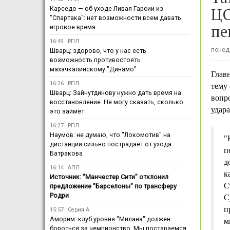
ЦС
Карседо — об уходе Ливая Гарсии из
"Спартака": нет возможности всем давать
пе
игровое время
16:49
РПЛ
понеде
Шварц: здорово, что у нас есть
возможность противостоять
махачкалинскому "Динамо"
Глав
16:36
РПЛ
тему 
Шварц: Зайнутдинову нужно дать время на
вопр
восстановление. Не могу сказать, сколько
удара
это займёт
16:27
РПЛ
Наумов: не думаю, что "Локомотив" на
"
дистанции сильно пострадает от ухода
п
Батракова
д
16:14
АПЛ
к
Источник: "Манчестер Сити" отклонил
С
предложение "Барселоны" по трансферу
Родри
С
п
15:57
Серия А
Аморим: клуб уровня "Милана" должен
м
бороться за чемпионство. Мы постараемся