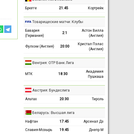
Брюгге
21:45
Кортрейк
Товарищеские матчи: Клубы
Бавария
Астон Вилла
2:1
(Германия)
(Англия)
Кристал Пэлас
Фулхэм (Англия)
20:00
(Англия)
Венгрия: ОТР Банк Лига
Академия
МТК
18:30
Пушкаша
Австрия: Бундеслига
Альтах
20:30
Тироль
Беларусь: Высшая лига
Нафтан
17:45
Арсенал Дз
Славия-Мозырь
19:45
Днепр М