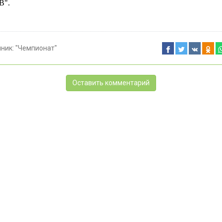
В".
чник:
"Чемпионат"
Оставить комментарий