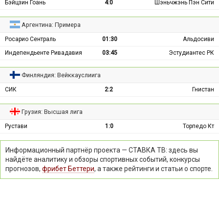
Бэйцзин Гоань
4:0
Шэньчжэнь Пэн Сити
Аргентина: Примера
Росарио Сентраль
01:30
Альдосиви
Индепендьенте Ривадавия
03:45
Эстудиантес РК
Финляндия: Вейккауслиига
СИК
2:2
Гнистан
Грузия: Высшая лига
Рустави
1:0
Торпедо Кт
Информационный партнёр проекта — СТАВКА ТВ: здесь вы
найдёте аналитику и обзоры спортивных событий, конкурсы
прогнозов,
фрибет Беттери
, а также рейтинги и статьи о спорте.