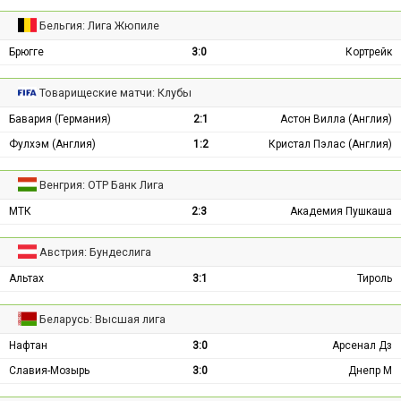
Бельгия: Лига Жюпиле
Брюгге
3:0
Кортрейк
Товарищеские матчи: Клубы
Бавария (Германия)
2:1
Астон Вилла (Англия)
Фулхэм (Англия)
1:2
Кристал Пэлас (Англия)
Венгрия: ОТР Банк Лига
МТК
2:3
Академия Пушкаша
Австрия: Бундеслига
Альтах
3:1
Тироль
Беларусь: Высшая лига
Нафтан
3:0
Арсенал Дз
Славия-Мозырь
3:0
Днепр М