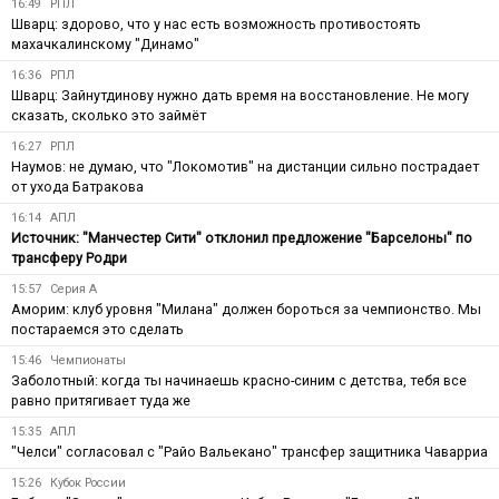
16:49
РПЛ
Шварц: здорово, что у нас есть возможность противостоять
махачкалинскому "Динамо"
16:36
РПЛ
Шварц: Зайнутдинову нужно дать время на восстановление. Не могу
сказать, сколько это займёт
16:27
РПЛ
Наумов: не думаю, что "Локомотив" на дистанции сильно пострадает
от ухода Батракова
16:14
АПЛ
Источник: "Манчестер Сити" отклонил предложение "Барселоны" по
трансферу Родри
15:57
Серия А
Аморим: клуб уровня "Милана" должен бороться за чемпионство. Мы
постараемся это сделать
15:46
Чемпионаты
Заболотный: когда ты начинаешь красно-синим с детства, тебя все
равно притягивает туда же
15:35
АПЛ
"Челси" согласовал с "Райо Вальекано" трансфер защитника Чаварриа
15:26
Кубок России