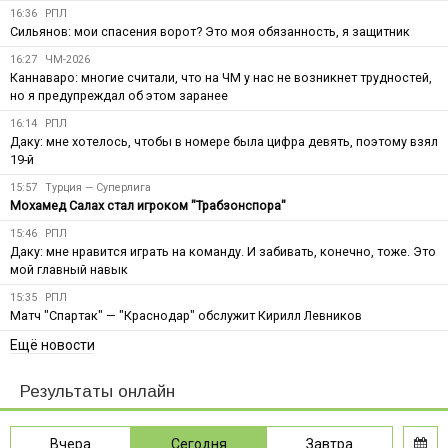
16:36
РПЛ
Сильянов: мои спасения ворот? Это моя обязанность, я защитник
16:27
ЧМ-2026
Каннаваро: многие считали, что на ЧМ у нас не возникнет трудностей,
но я предупреждал об этом заранее
16:14
РПЛ
Даку: мне хотелось, чтобы в номере была цифра девять, поэтому взял
19-й
15:57
Турция — Суперлига
Мохамед Салах стал игроком "Трабзонспора"
15:46
РПЛ
Даку: мне нравится играть на команду. И забивать, конечно, тоже. Это
мой главный навык
15:35
РПЛ
Матч "Спартак" — "Краснодар" обслужит Кирилл Левников
Ещё новости
Результаты онлайн
Вчера
Сегодня
Завтра