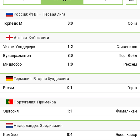
Россия: ФНЛ — Первая лига
Торпедо М
0:0
Сочи
Англия: Кубок лиги
Уиком Уондерерс
1:2
Стивенидж
Вулверхэмптон
3:0
Порт Вейл
Мидлсбро
1:0
Рексем
Германия: Вторая бундеслига
Бохум
0:1
Герта
Португалия: Примейра
Эшторил
1:1
Фамаликан
Нидерланды: Эредивизия
Камбюр
0:4
Эксельсиор