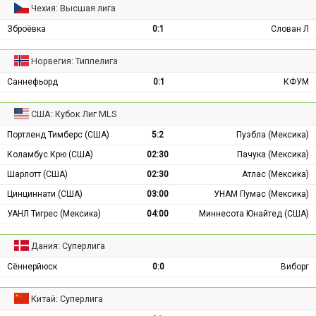
Чехия: Высшая лига
Зброёвка
0:1
Слован Л
Норвегия: Типпелига
Саннефьорд
0:1
КФУМ
США: Кубок Лиг MLS
Портленд Тимберс (США)
5:2
Пуэбла (Мексика)
Коламбус Крю (США)
02:30
Пачука (Мексика)
Шарлотт (США)
02:30
Атлас (Мексика)
Цинциннати (США)
03:00
УНАМ Пумас (Мексика)
УАНЛ Тигрес (Мексика)
04:00
Миннесота Юнайтед (США)
Дания: Суперлига
Сённерйюск
0:0
Виборг
Китай: Суперлига