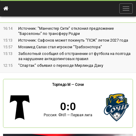
Togg
navig
16:14
Источник: "Манчестер Сити" отклонил предложение
"Барселоны" по трансферу Родри
15:13
Источник: Сафонов может покинуть "ПСЖ" летом 2027 года
15:57
Мохамед Салах стал игроком "Трабзонспора"
15:13
Заболотный сообщил об отстранении от футбола на полгода
за нарушение антидопинговых правил
12:15
"Спартак" объявил о переходе Мирлинда Даку
Торпедо М
—
Сочи
0
:
0
Россия: ФНЛ — Первая лига