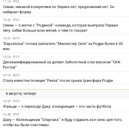
11:14
РПЛ
Семак: никакой конкретики по Энрике нет, предложений нет. Он
набирает форму
10:56
РПЛ
Семак — о матче с "Родиной": команда, которая выиграла Первую
лигу, забив больше всех мячей, о чём-то говорит
10:41
АПЛ
"Барселона" готова заплатить "Манчестер Сити" за Родри более € 45
млн
10:26
РПЛ
Дисквалифицированный за допинг Заболотный стал игроком "СКА-
Ростов"
10:10
АПЛ
Стала известна позиция "Реала" после срыва трансфера Родри
6 августа, четверг
16:59
РПЛ
Угальде — о переходе Даку: конкуренция — это часть футбола
16:48
РПЛ
Даку — болельщикам "Спартака": я буду отдавать все силы для того,
чтобы вы были счастливы