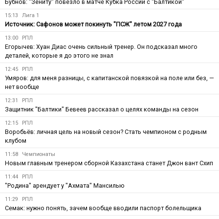
Бубнов: "Зениту" повезло в матче Кубка России с "Балтикой"
15:13
Лига 1
Источник: Сафонов может покинуть "ПСЖ" летом 2027 года
13:00
РПЛ
Егорычев: Хуан Диас очень сильный тренер. Он подсказал много
деталей, которые я до этого не знал
12:45
РПЛ
Умяров: для меня разницы, с капитанской повязкой на поле или без, —
нет вообще
12:31
РПЛ
Защитник "Балтики" Бевеев рассказал о целях команды на сезон
12:15
РПЛ
Воробьёв: личная цель на новый сезон? Стать чемпионом с родным
клубом
11:58
Чемпионаты
Новым главным тренером сборной Казахстана станет Джон вант Схип
11:44
РПЛ
"Родина" арендует у "Ахмата" Мансилью
11:29
РПЛ
Семак: нужно понять, зачем вообще вводили паспорт болельщика