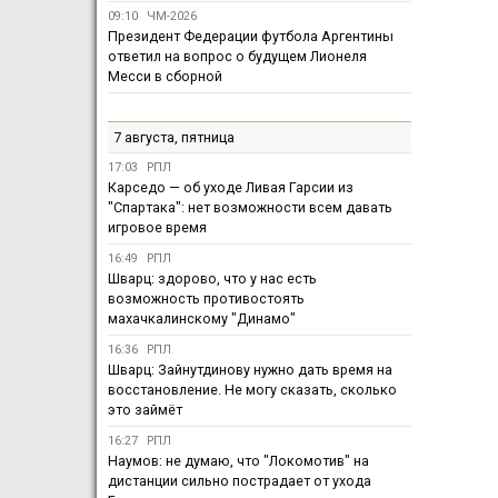
09:10
ЧМ-2026
Президент Федерации футбола Аргентины
ответил на вопрос о будущем Лионеля
Месси в сборной
7 августа, пятница
17:03
РПЛ
Карседо — об уходе Ливая Гарсии из
"Спартака": нет возможности всем давать
игровое время
16:49
РПЛ
Шварц: здорово, что у нас есть
возможность противостоять
махачкалинскому "Динамо"
16:36
РПЛ
Шварц: Зайнутдинову нужно дать время на
восстановление. Не могу сказать, сколько
это займёт
16:27
РПЛ
Наумов: не думаю, что "Локомотив" на
дистанции сильно пострадает от ухода