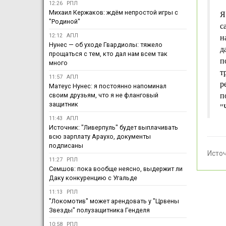
12:26
РПЛ
Михаил Кержаков: ждём непростой игры с
Я
"Родиной"
с
12:12
АПЛ
н
Нунес — об уходе Гвардиолы: тяжело
д
прощаться с тем, кто дал нам всем так
п
много
т
11:57
АПЛ
р
Матеус Нунес: я постоянно напоминал
своим друзьям, что я не фланговый
п
защитник
"
11:43
АПЛ
Источник: "Ливерпуль" будет выплачивать
всю зарплату Араухо, документы
подписаны
Исто
11:27
РПЛ
Семшов: пока вообще неясно, выдержит ли
Даку конкуренцию с Угальде
11:13
РПЛ
"Локомотив" может арендовать у "Црвены
Звезды" полузащитника Генделя
10:58
РПЛ