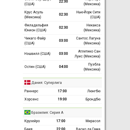
22:30
(США)
(Мексика)
Крус Асуль
Нью-Йорк Сити
02:30
(Мексика)
(США)
Филадельфия
Некакса
02:30
Юнион (США)
(Мексика)
Чикаго Файр
Сантос Лагуна
03:00
(США)
(Мексика)
Атлетико Сан
Нэшвилл (США)
03:00
Луис (Мексика)
Пуэбла
Остин (США)
04:00
(Мексика)
Дания: Суперлига
Раннерс
17:00
Люнгбю
Хорсенс
19:00
Брондбю
Бразилия: Серия А
Крузейро
17:00
Мирасол
Баия
22:00
Васко да Гама