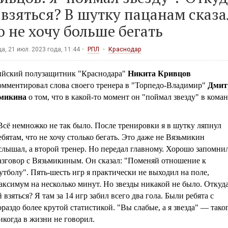
 взяться? В шутку пацанам сказа
о не хочу больше бегать
а, 21 июл. 2023 года, 11:44
РПЛ
Краснодар
ийский полузащитник "Краснодара"
Никита Кривцов
омментировал слова своего тренера в "Торпедо-Владимир"
Дмит
микина
о том, что в какой-то момент он "поймал звезду" в коман
Всё немножко не так было. После тренировки я в шутку ляпнул
ебятам, что не хочу столько бегать. Это даже не Вязьмикин
слышал, а второй тренер. Но передал главному. Хорошо запомни
азговор с Вязьмикиным. Он сказал: "Поменяй отношение к
утболу". Пять-шесть игр я практически не выходил на поле,
аксимум на несколько минут. Но звезды никакой не было. Откуд
й взяться? Я там за 14 игр забил всего два гола. Были ребята с
ораздо более крутой статистикой. "Вы слабые, а я звезда" — тако
икогда в жизни не говорил.