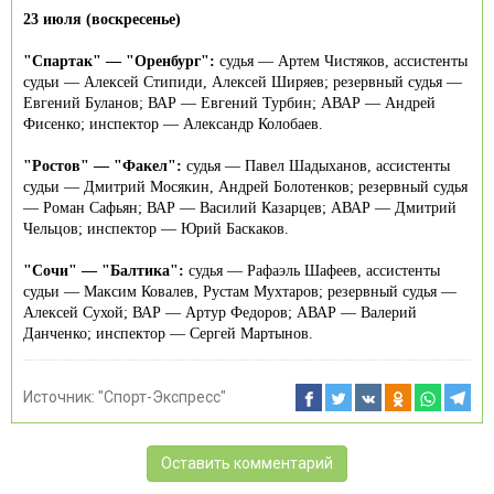
23 июля (воскресенье)
"Спартак" — "Оренбург":
судья — Артем Чистяков, ассистенты
судьи — Алексей Стипиди, Алексей Ширяев; резервный судья —
Евгений Буланов; ВАР — Евгений Турбин; АВАР — Андрей
Фисенко; инспектор — Александр Колобаев.
"Ростов" — "Факел":
судья — Павел Шадыханов, ассистенты
судьи — Дмитрий Мосякин, Андрей Болотенков; резервный судья
— Роман Сафьян; ВАР — Василий Казарцев; АВАР — Дмитрий
Чельцов; инспектор — Юрий Баскаков.
"Сочи" — "Балтика":
судья — Рафаэль Шафеев, ассистенты
судьи — Максим Ковалев, Рустам Мухтаров; резервный судья —
Алексей Сухой; ВАР — Артур Федоров; АВАР — Валерий
Данченко; инспектор — Сергей Мартынов.
Источник:
"Спорт-Экспресс"
Оставить комментарий