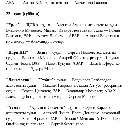
АВАР — Антон Кобзев; инспектор — Александр Гвардис.
22 июля (суббота)
"Урал" — ЦСКА:
судья — Алексей Амелин, ассистенты судьи —
Владимир Миневич, Михаил Иванов; резервный судья — Роман
Галимов; ВАР — Артем Любимов; АВАР — Андрей Веретешкин;
инспектор — Александр Гончар.
"Пари НН" — "Зенит":
судья — Сергей Иванов, ассистенты
судьи — Валентин Мурашов, Андрей Образко; резервный судья —
Сергей Чебан; ВАР — Павел Кукуян; АВАР — Илья Елеференко;
инспектор — Эдуард Малый.
"Локомотив" — "Рубин":
судья — Владислав Безбородов,
ассистенты судьи — Максим Гаврилин, Адлан Хатуев; резервный
судья — Сергей Цыганок; ВАР — Владимир Москалев; АВАР —
Александр Богданов; инспектор — Сергей Мацюра.
"Ахмат" — "Крылья Советов":
судья — Сергей Карасев,
ассистенты судьи — Алексей Лунев, Игорь Демешко; резервный
судья — Антон Фролов; ВАР — Виталий Мешков; АВАР — Вера
Опейкина; инспектор — Сергей Французов.