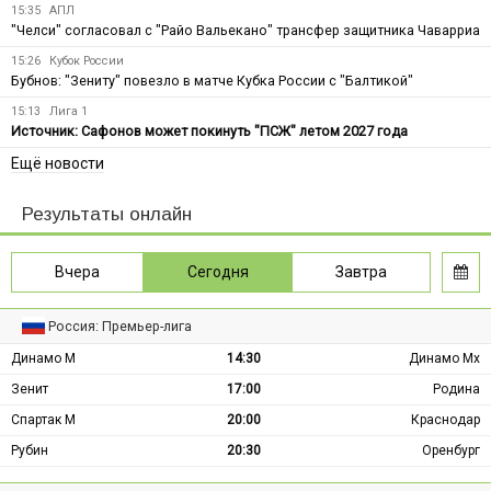
15:35
АПЛ
"Челси" согласовал с "Райо Вальекано" трансфер защитника Чаварриа
15:26
Кубок России
Бубнов: "Зениту" повезло в матче Кубка России с "Балтикой"
15:13
Лига 1
Источник: Сафонов может покинуть "ПСЖ" летом 2027 года
Ещё новости
Результаты онлайн
Вчера
Сегодня
Завтра
Россия: Премьер-лига
Динамо М
14:30
Динамо Мх
Зенит
17:00
Родина
Спартак М
20:00
Краснодар
Рубин
20:30
Оренбург