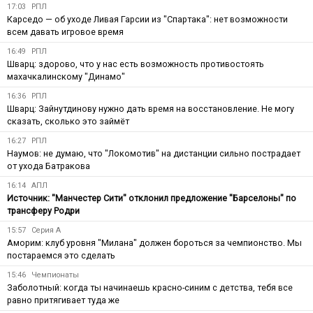
17:03
РПЛ
Карседо — об уходе Ливая Гарсии из "Спартака": нет возможности
всем давать игровое время
16:49
РПЛ
Шварц: здорово, что у нас есть возможность противостоять
махачкалинскому "Динамо"
16:36
РПЛ
Шварц: Зайнутдинову нужно дать время на восстановление. Не могу
сказать, сколько это займёт
16:27
РПЛ
Наумов: не думаю, что "Локомотив" на дистанции сильно пострадает
от ухода Батракова
16:14
АПЛ
Источник: "Манчестер Сити" отклонил предложение "Барселоны" по
трансферу Родри
15:57
Серия А
Аморим: клуб уровня "Милана" должен бороться за чемпионство. Мы
постараемся это сделать
15:46
Чемпионаты
Заболотный: когда ты начинаешь красно-синим с детства, тебя все
равно притягивает туда же