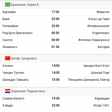
Бразилия: Серия А
Крузейро
17:00
Мирасол
Баия
22:00
Васко да Гама
Палмейрас
22:00
Интернасьонал
Ред Булл Брагантино
00:30
Коринтианс
Сантос
00:30
Атлетико Паранаэнсе
Фламенго
01:30
Витория
Китай: Суперлига
Хэнань
14:00
Циндао Вест Кост
Чунцин Тунлян
14:35
Шанхай Порт
Шаньдун Тайшань
15:00
Тяньцзинь Цзиньмэнь Тайгер
Хорватия: Первая лига
Славен Белупо
19:30
Вараждин
Хайдук
22:00
Истра 1961