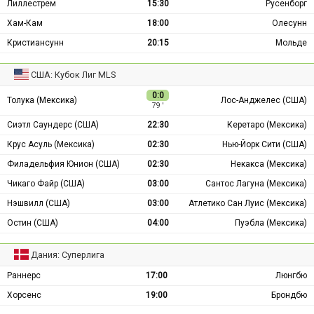
Лиллестрем
15:30
Русенборг
Хам-Кам
18:00
Олесунн
Кристиансунн
20:15
Мольде
США: Кубок Лиг MLS
0:0
Толука (Мексика)
Лос-Анджелес (США)
79 ′
Сиэтл Саундерс (США)
22:30
Керетаро (Мексика)
Крус Асуль (Мексика)
02:30
Нью-Йорк Сити (США)
Филадельфия Юнион (США)
02:30
Некакса (Мексика)
Чикаго Файр (США)
03:00
Сантос Лагуна (Мексика)
Нэшвилл (США)
03:00
Атлетико Сан Луис (Мексика)
Остин (США)
04:00
Пуэбла (Мексика)
Дания: Суперлига
Раннерс
17:00
Люнгбю
Хорсенс
19:00
Брондбю