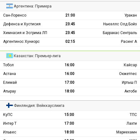
Аргентина: Примера
Сан-Лоренсо
21:00
Уракан
Дефенса и Хустисия
23:45
Ньюэллс Олд Бойз
Химнасия и Эсгрима ЛП
23:45
Барракас Сентраль
Аргентинос Хуниорс
02:15
Расинг А
Казахстан: Премьер-лига
Тобол
16:00
Кайсар
Астана
16:00
Окжетпес
Елимай
17:00
Иртыш П
Атырау
18:00
Актобе
Финляндия: Вейккауслиига
КуПС
15:00
ТПС
Интер Т
17:00
Лахти
Ильвес
18:00
Мариехамн