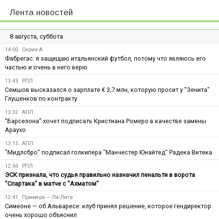
Лента новостей
8 августа, суббота
14:00
Серия А
Фабрегас: я защищаю итальянский футбол, потому что являюсь его
частью и очень в него верю
13:45
РПЛ
Семшов высказался о зарплате € 3,7 млн, которую просит у "Зенита"
Глушенков по контракту
13:32
АПЛ
"Барселона" хочет подписать Кристиана Ромеро в качестве замены
Араухо
13:15
АПЛ
"Мидлсбро" подписал голкипера "Манчестер Юнайтед" Радека Витека
12:56
РПЛ
ЭСК признала, что судья правильно назначил пенальти в ворота
"Спартака" в матче с "Ахматом"
12:41
Примера — Ла-Лига
Симеоне — об Альваресе: клуб принял решение, которое гендиректор
очень хорошо объяснил