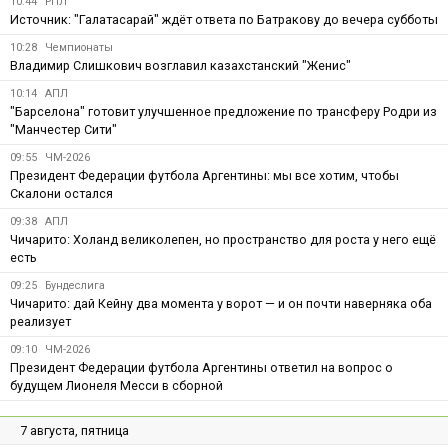
10:44
РПЛ
Источник: "Галатасарай" ждёт ответа по Батракову до вечера субботы
10:28
Чемпионаты
Владимир Слишкович возглавил казахстанский "Женис"
10:14
АПЛ
"Барселона" готовит улучшенное предложение по трансферу Родри из
"Манчестер Сити"
09:55
ЧМ-2026
Президент Федерации футбола Аргентины: мы все хотим, чтобы
Скалони остался
09:38
АПЛ
Чичарито: Холанд великолепен, но пространство для роста у него ещё
есть
09:25
Бундеслига
Чичарито: дай Кейну два момента у ворот — и он почти наверняка оба
реализует
09:10
ЧМ-2026
Президент Федерации футбола Аргентины ответил на вопрос о
будущем Лионеля Месси в сборной
7 августа, пятница