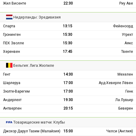
Жил Висенте
22:30
Риу Аве
Нидерланды: Эредивизия
Спарта
13:15
Фейеноорд
Гронинген
15:30
Утрехт
ПЕК Зволле
15:30
Аякс
Херенвен
17:45
Твенте
Бельгия: Лига Жюпиле
Гент
14:30
Мехелен
Шарлеруа
17:00
Ауд-Хеверле Лёвен
Зюлте-Варегем
17:00
Генк
Андерлехт
19:30
Ла Лувьер
Антверпен
20:15
Беверен
Товарищеские матчи: Клубы
Джохор Дарул Тазим (Малайзия)
15:00
Челси (Англия)