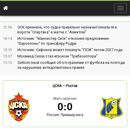
Togg
navig
12:56
ЭСК признала, что судья правильно назначил пенальти в
ворота "Спартака" в матче с "Ахматом"
16:14
Источник: "Манчестер Сити" отклонил предложение
"Барселоны" по трансферу Родри
15:13
Источник: Сафонов может покинуть "ПСЖ" летом 2027 года
15:57
Мохамед Салах стал игроком "Трабзонспора"
15:13
Заболотный сообщил об отстранении от футбола на полгода
за нарушение антидопинговых правил
ЦСКА
—
Ростов
Матч окончен
0
:
0
Россия: Премьер-лига