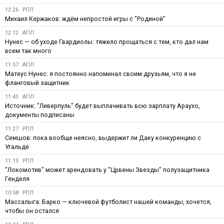
12:26
РПЛ
Михаил Кержаков: ждём непростой игры с "Родиной"
12:12
АПЛ
Нунес — об уходе Гвардиолы: тяжело прощаться с тем, кто дал нам
всем так много
11:57
АПЛ
Матеус Нунес: я постоянно напоминал своим друзьям, что я не
фланговый защитник
11:43
АПЛ
Источник: "Ливерпуль" будет выплачивать всю зарплату Араухо,
документы подписаны
11:27
РПЛ
Семшов: пока вообще неясно, выдержит ли Даку конкуренцию с
Угальде
11:13
РПЛ
"Локомотив" может арендовать у "Црвены Звезды" полузащитника
Генделя
10:58
РПЛ
Массалыга: Барко — ключевой футболист нашей команды, хочется,
чтобы он остался