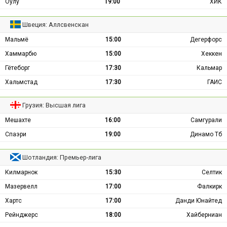
Оулу
19:00
ХИК
Швеция: Аллсвенскан
Мальмё
15:00
Дегерфорс
Хаммарбю
15:00
Хеккен
Гётеборг
17:30
Кальмар
Хальмстад
17:30
ГАИС
Грузия: Высшая лига
Мешахте
16:00
Самгурали
Спаэри
19:00
Динамо Тб
Шотландия: Премьер-лига
Килмарнок
15:30
Селтик
Мазервелл
17:00
Фалкирк
Хартс
17:00
Данди Юнайтед
Рейнджерс
18:00
Хайберниан