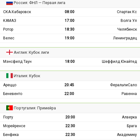
Россия: ФНЛ — Первая лига
СКА-Хабаровск
08:00
Спартак Кс
КАМАЗ
17:00
Волга Ул
Ротор
18:30
Челябинск
Велес
19:00
Ленинградец
Англия: Кубок лиги
Мэнсфилд Таун
18:00
Шеффилд Юнайтед
Италия: Кубок
Ареццо
20:45
ФеральпиСало
Беневенто
22:00
Равенна
Португалия: Примейра
Порту
20:00
Алверка
Морейренсе
22:30
Брага
Бенфика
22:30
Академику