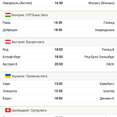
Ливерпуль (Англия)
16:30
Монако (Монако)
Венгрия: ОТР Банк Лига
Пакш
16:30
Гонвед
Дебрецен
18:30
Ньиредьхаза
Австрия: Бундеслига
Рид
18:00
Рапид В
Вольфсберг
18:00
Ред Булл Зальцбург
Аустрия В
20:00
ЛАСК
Украина: Премьер-лига
Заря
13:00
Кривбасс
Эпицентр
15:30
Шахтёр
Верес
18:00
Динамо К
Швейцария: Суперлига