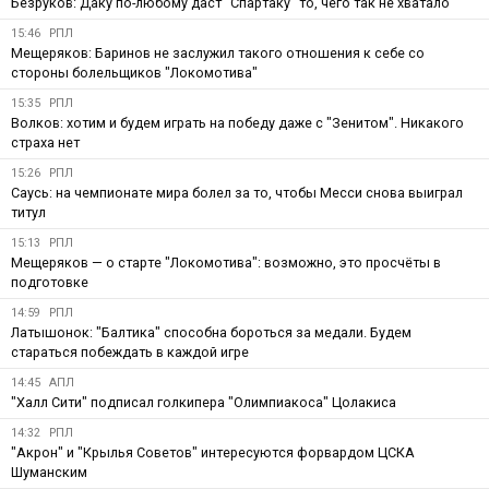
Безруков: Даку по-любому даст "Спартаку" то, чего так не хватало
15:46
РПЛ
Мещеряков: Баринов не заслужил такого отношения к себе со
стороны болельщиков "Локомотива"
15:35
РПЛ
Волков: хотим и будем играть на победу даже с "Зенитом". Никакого
страха нет
15:26
РПЛ
Саусь: на чемпионате мира болел за то, чтобы Месси снова выиграл
титул
15:13
РПЛ
Мещеряков — о старте "Локомотива": возможно, это просчёты в
подготовке
14:59
РПЛ
Латышонок: "Балтика" способна бороться за медали. Будем
стараться побеждать в каждой игре
14:45
АПЛ
"Халл Сити" подписал голкипера "Олимпиакоса" Цолакиса
14:32
РПЛ
"Акрон" и "Крылья Советов" интересуются форвардом ЦСКА
Шуманским