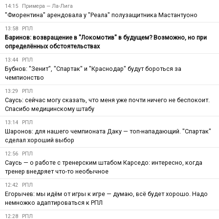
14:15
Примера — Ла-Лига
"Фиорентина" арендовала у "Реала" полузащитника Мастантуоно
13:58
РПЛ
Баринов: возвращение в "Локомотив" в будущем? Возможно, но при
определённых обстоятельствах
13:44
РПЛ
Бубнов: "Зенит", "Спартак" и "Краснодар" будут бороться за
чемпионство
13:29
РПЛ
Саусь: сейчас могу сказать, что меня уже почти ничего не беспокоит.
Спасибо медицинскому штабу
13:14
РПЛ
Шаронов: для нашего чемпионата Даку — топ-нападающий. "Спартак"
сделал хороший выбор
12:56
РПЛ
Саусь — о работе с тренерским штабом Карседо: интересно, когда
тренер внедряет что-то необычное
12:42
РПЛ
Егорычев: мы идём от игры к игре — думаю, всё будет хорошо. Надо
немножко адаптироваться к РПЛ
12:28
РПЛ