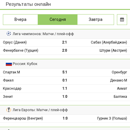
Результаты онлайн
Вчера
Сегодня
Завтра
Лига чемпионов: Матчи / плей-офф
Орхус (Дания)
2:1
Сабах (Азербайджан)
Фенербахче (Турция)
2:0
Штурм (Австрия)
Россия: Кубок
Спартак М
5:1
Оренбург
Факел
0:1
Динамо М
Краснодар
1:1
Ахмат
Зенит
1:0
Балтика
Лига Европы: Матчи / плей-офф
Ференцварош (Венгрия)
1:0
Гурник З (Польша)