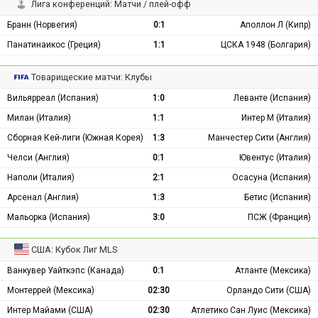
Лига конференций: Матчи / плей-офф
Бранн (Норвегия)
0:1
Аполлон Л (Кипр)
Панатинаикос (Греция)
1:1
ЦСКА 1948 (Болгария)
Товарищеские матчи: Клубы
Вильярреал (Испания)
1:0
Леванте (Испания)
Милан (Италия)
1:1
Интер М (Италия)
Сборная Кей-лиги (Южная Корея)
1:3
Манчестер Сити (Англия)
Челси (Англия)
0:1
Ювентус (Италия)
Наполи (Италия)
2:1
Осасуна (Испания)
Арсенал (Англия)
1:3
Бетис (Испания)
Мальорка (Испания)
3:0
ПСЖ (Франция)
США: Кубок Лиг MLS
Ванкувер Уайткэпс (Канада)
0:1
Атланте (Мексика)
Монтеррей (Мексика)
02:30
Орландо Сити (США)
Интер Майами (США)
02:30
Атлетико Сан Луис (Мексика)