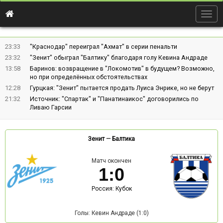
Togg
navig
23:33
"Краснодар" переиграл "Ахмат" в серии пенальти
23:32
"Зенит" обыграл "Балтику" благодаря голу Кевина Андраде
13:58
Баринов: возвращение в "Локомотив" в будущем? Возможно,
но при определённых обстоятельствах
12:28
Гурцкая: "Зенит" пытается продать Луиса Энрике, но не берут
21:32
Источник: "Спартак" и "Панатинаикос" договорились по
Ливаю Гарсии
Зенит
—
Балтика
Матч окончен
1
:
0
Россия: Кубок
Голы: Кевин Андраде (1:0)