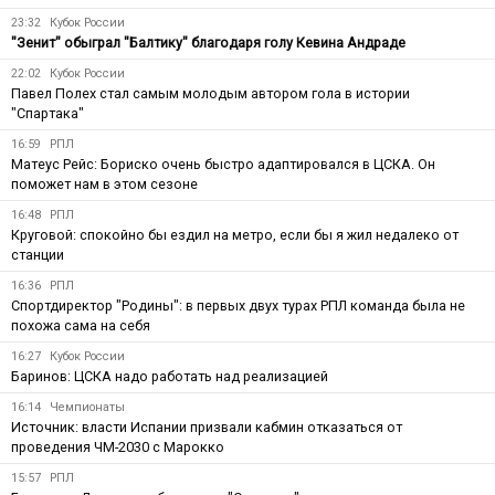
23:32
Кубок России
"Зенит" обыграл "Балтику" благодаря голу Кевина Андраде
22:02
Кубок России
Павел Полех стал самым молодым автором гола в истории
"Спартака"
16:59
РПЛ
Матеус Рейс: Бориско очень быстро адаптировался в ЦСКА. Он
поможет нам в этом сезоне
16:48
РПЛ
Круговой: спокойно бы ездил на метро, если бы я жил недалеко от
станции
16:36
РПЛ
Спортдиректор "Родины": в первых двух турах РПЛ команда была не
похожа сама на себя
16:27
Кубок России
Баринов: ЦСКА надо работать над реализацией
16:14
Чемпионаты
Источник: власти Испании призвали кабмин отказаться от
проведения ЧМ-2030 с Марокко
15:57
РПЛ