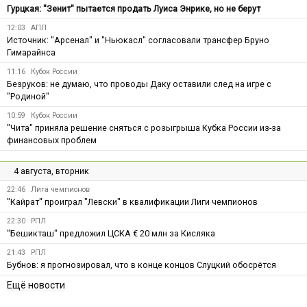
Гурцкая: "Зенит" пытается продать Луиса Энрике, но не берут
12:03
АПЛ
Источник: "Арсенал" и "Ньюкасл" согласовали трансфер Бруно
Гимарайнса
11:16
Кубок России
Безруков: не думаю, что проводы Даку оставили след на игре с
"Родиной"
10:59
Кубок России
"Чита" приняла решение сняться с розыгрыша Кубка России из-за
финансовых проблем
4 августа, вторник
22:46
Лига чемпионов
"Кайрат" проиграл "Левски" в квалификации Лиги чемпионов
22:30
РПЛ
"Бешикташ" предложил ЦСКА € 20 млн за Кисляка
21:43
РПЛ
Бубнов: я прогнозировал, что в конце концов Слуцкий обосрётся
Ещё новости