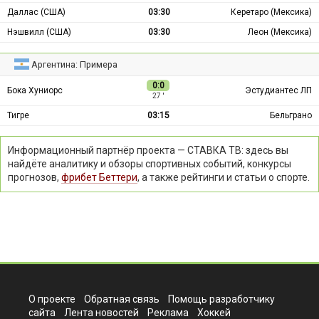
Даллас (США)
03:30
Керетаро (Мексика)
Нэшвилл (США)
03:30
Леон (Мексика)
Аргентина: Примера
0:0
Бока Хуниорс
Эстудиантес ЛП
27 ′
Тигре
03:15
Бельграно
Информационный партнёр проекта — СТАВКА ТВ: здесь вы
найдёте аналитику и обзоры спортивных событий, конкурсы
прогнозов,
фрибет Беттери
, а также рейтинги и статьи о спорте.
О проекте
Обратная связь
Помощь разработчику
сайта
Лента новостей
Реклама
Хоккей