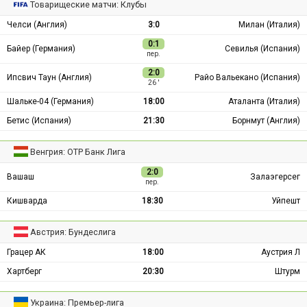
Товарищеские матчи: Клубы
Челси (Англия)
3:0
Милан (Италия)
0:1
Байер (Германия)
Севилья (Испания)
пер.
2:0
Ипсвич Таун (Англия)
Райо Вальекано (Испания)
26 ′
Шальке-04 (Германия)
18:00
Аталанта (Италия)
Бетис (Испания)
21:30
Борнмут (Англия)
Венгрия: ОТР Банк Лига
2:0
Вашаш
Залаэгерсег
пер.
Кишварда
18:30
Уйпешт
Австрия: Бундеслига
Грацер АК
18:00
Аустрия Л
Хартберг
20:30
Штурм
Украина: Премьер-лига