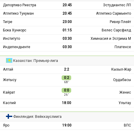
Депортиво Риестра
20:45
Эстудиантес ЛП
Атлетико Тукуман
20:45
Атлетико Сармьенто
Тигре
23:00
Ривер Плейт
Бока Хуниорс
01:15
Велес Сарсфилд
Институто
03:30
Химнасия и Эсгрима М
Индепендьенте
03:30
Платенсе
Казахстан: Премьер-лига
Алтай
2:2
Кызыл-Жар
0:2
Жетысу
Ордабасы
68 ′
0:0
Кайрат
Женис
26 ′
Каспий
18:00
Улытау
Финляндия: Вейккауслиига
Яро
19:00
ВПС