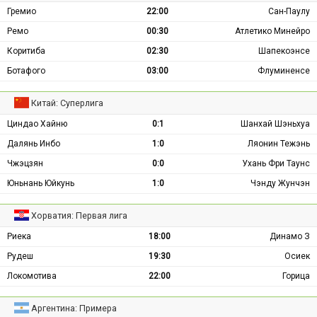
Гремио
22:00
Сан-Паулу
Ремо
00:30
Атлетико Минейро
Коритиба
02:30
Шапекоэнсе
Ботафого
03:00
Флуминенсе
Китай: Суперлига
Циндао Хайню
0:1
Шанхай Шэньхуа
Далянь Инбо
1:0
Ляонин Тежэнь
Чжэцзян
0:0
Ухань Фри Таунс
Юньнань Юйкунь
1:0
Чэнду Жунчэн
Хорватия: Первая лига
Риека
18:00
Динамо З
Рудеш
19:30
Осиек
Локомотива
22:00
Горица
Аргентина: Примера