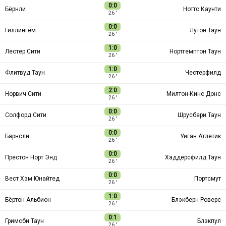
0:0
Бёрнли
Ноттс Каунти
26 ′
0:0
Гиллингем
Лутон Таун
26 ′
1:0
Лестер Сити
Нортгемптон Таун
26 ′
1:0
Флитвуд Таун
Честерфилд
26 ′
2:0
Норвич Сити
Милтон-Кинс Донс
26 ′
0:0
Солфорд Сити
Шрусбери Таун
26 ′
0:0
Барнсли
Уиган Атлетик
26 ′
0:0
Престон Норт Энд
Хаддерсфилд Таун
26 ′
0:0
Вест Хэм Юнайтед
Портсмут
26 ′
1:0
Бёртон Альбион
Блэкберн Роверс
26 ′
0:1
Гримсби Таун
Блэкпул
26 ′