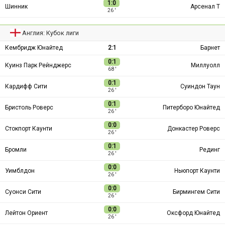
1:0
Шинник
Арсенал Т
26 ′
Англия: Кубок лиги
Кембридж Юнайтед
2:1
Барнет
0:1
Куинз Парк Рейнджерс
Миллуолл
68 ′
0:1
Кардифф Сити
Суиндон Таун
26 ′
0:1
Бристоль Роверс
Питерборо Юнайтед
26 ′
0:0
Стокпорт Каунти
Донкастер Роверс
26 ′
0:1
Бромли
Рединг
26 ′
0:0
Уимблдон
Ньюпорт Каунти
26 ′
0:0
Суонси Сити
Бирмингем Сити
26 ′
0:0
Лейтон Ориент
Оксфорд Юнайтед
26 ′