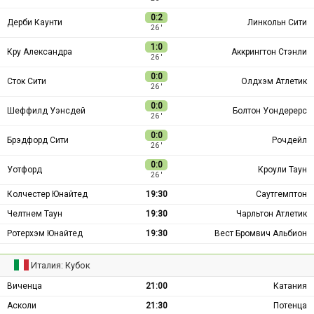
0:2
Дерби Каунти
Линкольн Сити
26 ′
1:0
Кру Александра
Аккрингтон Стэнли
26 ′
0:0
Сток Сити
Олдхэм Атлетик
26 ′
0:0
Шеффилд Уэнсдей
Болтон Уондерерс
26 ′
0:0
Брэдфорд Сити
Рочдейл
26 ′
0:0
Уотфорд
Кроули Таун
26 ′
Колчестер Юнайтед
19:30
Саутгемптон
Челтнем Таун
19:30
Чарльтон Атлетик
Ротерхэм Юнайтед
19:30
Вест Бромвич Альбион
Италия: Кубок
Виченца
21:00
Катания
Асколи
21:30
Потенца