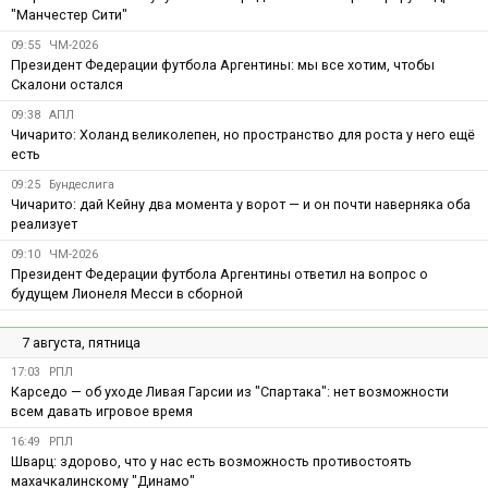
"Манчестер Сити"
09:55
ЧМ-2026
Президент Федерации футбола Аргентины: мы все хотим, чтобы
Скалони остался
09:38
АПЛ
Чичарито: Холанд великолепен, но пространство для роста у него ещё
есть
09:25
Бундеслига
Чичарито: дай Кейну два момента у ворот — и он почти наверняка оба
реализует
09:10
ЧМ-2026
Президент Федерации футбола Аргентины ответил на вопрос о
будущем Лионеля Месси в сборной
7 августа, пятница
17:03
РПЛ
Карседо — об уходе Ливая Гарсии из "Спартака": нет возможности
всем давать игровое время
16:49
РПЛ
Шварц: здорово, что у нас есть возможность противостоять
махачкалинскому "Динамо"