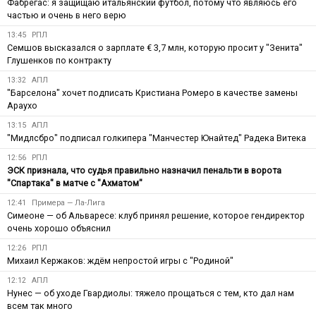
Фабрегас: я защищаю итальянский футбол, потому что являюсь его
частью и очень в него верю
13:45
РПЛ
Семшов высказался о зарплате € 3,7 млн, которую просит у "Зенита"
Глушенков по контракту
13:32
АПЛ
"Барселона" хочет подписать Кристиана Ромеро в качестве замены
Араухо
13:15
АПЛ
"Мидлсбро" подписал голкипера "Манчестер Юнайтед" Радека Витека
12:56
РПЛ
ЭСК признала, что судья правильно назначил пенальти в ворота
"Спартака" в матче с "Ахматом"
12:41
Примера — Ла-Лига
Симеоне — об Альваресе: клуб принял решение, которое гендиректор
очень хорошо объяснил
12:26
РПЛ
Михаил Кержаков: ждём непростой игры с "Родиной"
12:12
АПЛ
Нунес — об уходе Гвардиолы: тяжело прощаться с тем, кто дал нам
всем так много