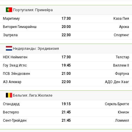
Португалия: Примейра
Маритиму
17:30
Каза Пия
Витория Гимарайнш
20:00
Арока
Эштрела
22:30
Спортинг
Нидерланды: Эредивизия
НЕК Неймеген
17:30
Телстар
Гоу Эхед Иглс
19:45
Виллем II
ПСВ Эйндховен
21:00
Фортуна
АЗ Алкмар
22:00
АДО Ден Хааг
Бельгия: Лига Жюпиле
Стандард
19:15
Серкль Брюгге
Вестерло
21:45
Юнион
Сент-Трюйден
21:45
Ломмел