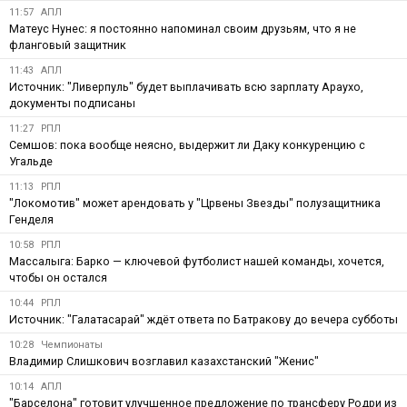
11:57
АПЛ
Матеус Нунес: я постоянно напоминал своим друзьям, что я не
фланговый защитник
11:43
АПЛ
Источник: "Ливерпуль" будет выплачивать всю зарплату Араухо,
документы подписаны
11:27
РПЛ
Семшов: пока вообще неясно, выдержит ли Даку конкуренцию с
Угальде
11:13
РПЛ
"Локомотив" может арендовать у "Црвены Звезды" полузащитника
Генделя
10:58
РПЛ
Массалыга: Барко — ключевой футболист нашей команды, хочется,
чтобы он остался
10:44
РПЛ
Источник: "Галатасарай" ждёт ответа по Батракову до вечера субботы
10:28
Чемпионаты
Владимир Слишкович возглавил казахстанский "Женис"
10:14
АПЛ
"Барселона" готовит улучшенное предложение по трансферу Родри из