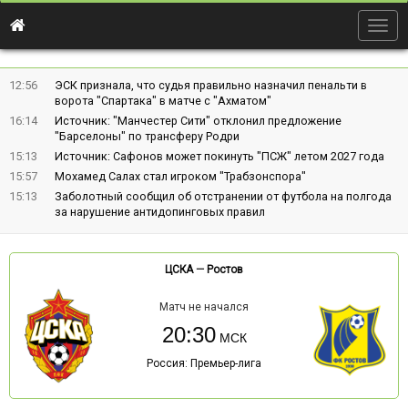
Togg
navig
12:56
ЭСК признала, что судья правильно назначил пенальти в
ворота "Спартака" в матче с "Ахматом"
16:14
Источник: "Манчестер Сити" отклонил предложение
"Барселоны" по трансферу Родри
15:13
Источник: Сафонов может покинуть "ПСЖ" летом 2027 года
15:57
Мохамед Салах стал игроком "Трабзонспора"
15:13
Заболотный сообщил об отстранении от футбола на полгода
за нарушение антидопинговых правил
ЦСКА
—
Ростов
Матч не начался
20:30
Россия: Премьер-лига