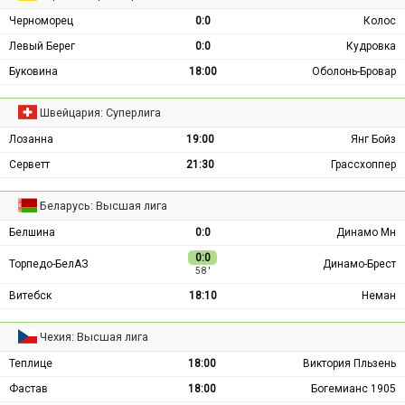
Черноморец
0:0
Колос
Левый Берег
0:0
Кудровка
Буковина
18:00
Оболонь-Бровар
Швейцария: Суперлига
Лозанна
19:00
Янг Бойз
Серветт
21:30
Грассхоппер
Беларусь: Высшая лига
Белшина
0:0
Динамо Мн
0:0
Торпедо-БелАЗ
Динамо-Брест
58 ′
Витебск
18:10
Неман
Чехия: Высшая лига
Теплице
18:00
Виктория Пльзень
Фастав
18:00
Богемианс 1905