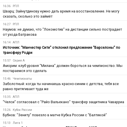
16:36
РПЛ
Шварц: Зайнутдинову нужно дать время на восстановление. Не могу
сказать, сколько это займёт
16:27
РПЛ
Наумов: не думаю, что "Локомотив" на дистанции сильно пострадает
от ухода Батракова
16:14
АПЛ
Источник: "Манчестер Сити" отклонил предложение "Барселоны" по
трансферу Родри
15:57
Серия А
Аморим: клуб уровня "Милана" должен бороться за чемпионство. Мы
постараемся это сделать
15:46
Чемпионаты
Заболотный: когда ты начинаешь красно-синим с детства, тебя все
равно притягивает туда же
15:35
АПЛ
"Челси" согласовал с "Райо Вальекано" трансфер защитника Чаварриа
15:26
Кубок России
Бубнов: "Зениту" повезло в матче Кубка России с "Балтикой"
15:13
Лига 1