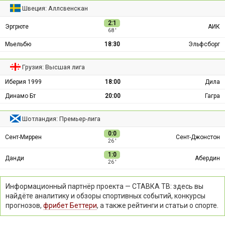
Швеция: Аллсвенскан
2:1
Эргрюте
АИК
68 ′
Мьельбю
18:30
Эльфсборг
Грузия: Высшая лига
Иберия 1999
18:00
Дила
Динамо Бт
20:00
Гагра
Шотландия: Премьер-лига
0:0
Сент-Миррен
Сент-Джонстон
26 ′
1:0
Данди
Абердин
26 ′
Информационный партнёр проекта — СТАВКА ТВ: здесь вы
найдёте аналитику и обзоры спортивных событий, конкурсы
прогнозов,
фрибет Беттери
, а также рейтинги и статьи о спорте.