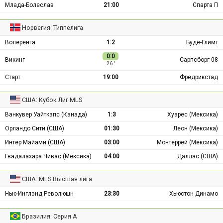
Млада-Болеслав
21:00
Спарта П
Норвегия: Типпелига
Волеренга
1:2
Будё-Глимт
0:0
Викинг
Сарпсборг 08
26 ′
Старт
19:00
Фредрикстад
США: Кубок Лиг MLS
Ванкувер Уайткэпс (Канада)
1:3
Хуарес (Мексика)
Орландо Сити (США)
01:30
Леон (Мексика)
Интер Майами (США)
03:00
Монтеррей (Мексика)
Гвадалахара Чивас (Мексика)
04:00
Даллас (США)
США: MLS Высшая лига
Нью-Инглэнд Революшн
23:30
Хьюстон Динамо
Бразилия: Серия А