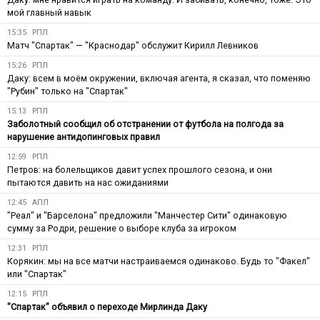
мой главный навык
15:35
РПЛ
Матч "Спартак" — "Краснодар" обслужит Кирилл Левников
15:26
РПЛ
Даку: всем в моём окружении, включая агента, я сказал, что поменяю
"Рубин" только на "Спартак"
15:13
РПЛ
Заболотный сообщил об отстранении от футбола на полгода за
нарушение антидопинговых правил
12:59
РПЛ
Петров: на болельщиков давит успех прошлого сезона, и они
пытаются давить на нас ожиданиями
12:45
АПЛ
"Реал" и "Барселона" предложили "Манчестер Сити" одинаковую
сумму за Родри, решение о выборе клуба за игроком
12:31
РПЛ
Корякин: мы на все матчи настраиваемся одинаково. Будь то "Факел"
или "Спартак"
12:15
РПЛ
"Спартак" объявил о переходе Мирлинда Даку