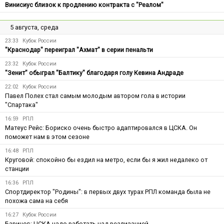
Винисиус близок к продлению контракта с "Реалом"
5 августа, среда
23:33
Кубок России
"Краснодар" переиграл "Ахмат" в серии пенальти
23:32
Кубок России
"Зенит" обыграл "Балтику" благодаря голу Кевина Андраде
22:02
Кубок России
Павел Полех стал самым молодым автором гола в истории
"Спартака"
16:59
РПЛ
Матеус Рейс: Бориско очень быстро адаптировался в ЦСКА. Он
поможет нам в этом сезоне
16:48
РПЛ
Круговой: спокойно бы ездил на метро, если бы я жил недалеко от
станции
16:36
РПЛ
Спортдиректор "Родины": в первых двух турах РПЛ команда была не
похожа сама на себя
16:27
Кубок России
Баринов: ЦСКА надо работать над реализацией