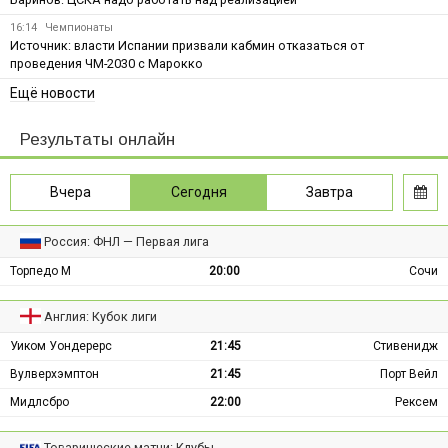
16:14
Чемпионаты
Источник: власти Испании призвали кабмин отказаться от
проведения ЧМ-2030 с Марокко
Ещё новости
Результаты онлайн
Вчера
Сегодня
Завтра
Россия: ФНЛ — Первая лига
Торпедо М
20:00
Сочи
Англия: Кубок лиги
Уиком Уондерерс
21:45
Стивенидж
Вулверхэмптон
21:45
Порт Вейл
Мидлсбро
22:00
Рексем
Товарищеские матчи: Клубы