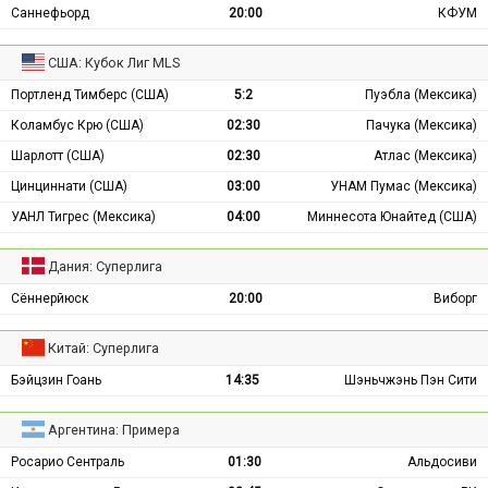
Саннефьорд
20:00
КФУМ
США: Кубок Лиг MLS
Портленд Тимберс (США)
5:2
Пуэбла (Мексика)
Коламбус Крю (США)
02:30
Пачука (Мексика)
Шарлотт (США)
02:30
Атлас (Мексика)
Цинциннати (США)
03:00
УНАМ Пумас (Мексика)
УАНЛ Тигрес (Мексика)
04:00
Миннесота Юнайтед (США)
Дания: Суперлига
Сённерйюск
20:00
Виборг
Китай: Суперлига
Бэйцзин Гоань
14:35
Шэньчжэнь Пэн Сити
Аргентина: Примера
Росарио Сентраль
01:30
Альдосиви