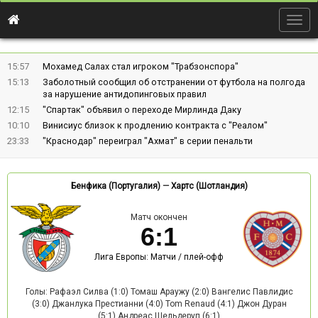
Togg
navig
15:57
Мохамед Салах стал игроком "Трабзонспора"
15:13
Заболотный сообщил об отстранении от футбола на полгода
за нарушение антидопинговых правил
12:15
"Спартак" объявил о переходе Мирлинда Даку
10:10
Винисиус близок к продлению контракта с "Реалом"
23:33
"Краснодар" переиграл "Ахмат" в серии пенальти
Бенфика (Португалия)
—
Хартс (Шотландия)
Матч окончен
6
:
1
Лига Европы: Матчи / плей-офф
Голы: Рафаэл Силва (1:0) Томаш Араужу (2:0) Вангелис Павлидис
(3:0) Джанлука Престианни (4:0) Tom Renaud (4:1) Джон Дуран
(5:1) Андреас Шельдеруп (6:1)