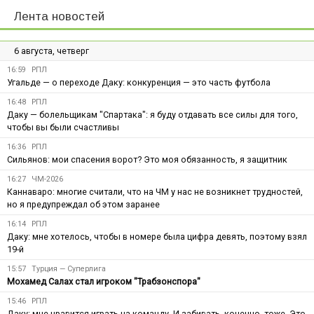
Лента новостей
6 августа, четверг
16:59
РПЛ
Угальде — о переходе Даку: конкуренция — это часть футбола
16:48
РПЛ
Даку — болельщикам "Спартака": я буду отдавать все силы для того,
чтобы вы были счастливы
16:36
РПЛ
Сильянов: мои спасения ворот? Это моя обязанность, я защитник
16:27
ЧМ-2026
Каннаваро: многие считали, что на ЧМ у нас не возникнет трудностей,
но я предупреждал об этом заранее
16:14
РПЛ
Даку: мне хотелось, чтобы в номере была цифра девять, поэтому взял
19-й
15:57
Турция — Суперлига
Мохамед Салах стал игроком "Трабзонспора"
15:46
РПЛ
Даку: мне нравится играть на команду. И забивать, конечно, тоже. Это