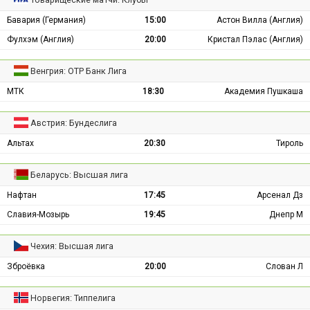
Бавария (Германия)
15:00
Астон Вилла (Англия)
Фулхэм (Англия)
20:00
Кристал Пэлас (Англия)
Венгрия: ОТР Банк Лига
МТК
18:30
Академия Пушкаша
Австрия: Бундеслига
Альтах
20:30
Тироль
Беларусь: Высшая лига
Нафтан
17:45
Арсенал Дз
Славия-Мозырь
19:45
Днепр М
Чехия: Высшая лига
Зброёвка
20:00
Слован Л
Норвегия: Типпелига