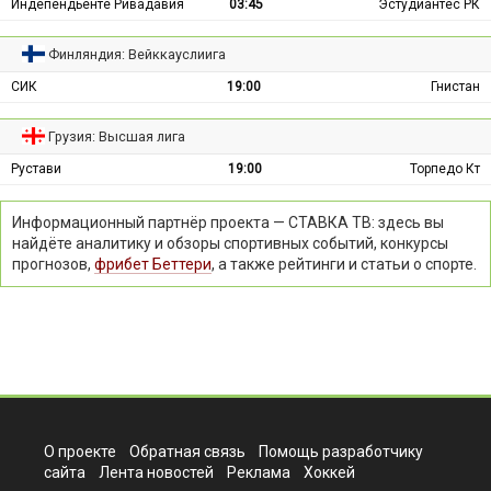
Индепендьенте Ривадавия
03:45
Эстудиантес РК
Финляндия: Вейккауслиига
СИК
19:00
Гнистан
Грузия: Высшая лига
Рустави
19:00
Торпедо Кт
Информационный партнёр проекта — СТАВКА ТВ: здесь вы
найдёте аналитику и обзоры спортивных событий, конкурсы
прогнозов,
фрибет Беттери
, а также рейтинги и статьи о спорте.
О проекте
Обратная связь
Помощь разработчику
сайта
Лента новостей
Реклама
Хоккей