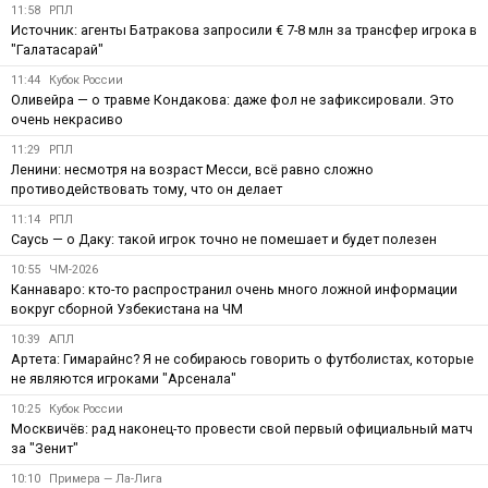
11:58
РПЛ
Источник: агенты Батракова запросили € 7-8 млн за трансфер игрока в
"Галатасарай"
11:44
Кубок России
Оливейра — о травме Кондакова: даже фол не зафиксировали. Это
очень некрасиво
11:29
РПЛ
Ленини: несмотря на возраст Месси, всё равно сложно
противодействовать тому, что он делает
11:14
РПЛ
Саусь — о Даку: такой игрок точно не помешает и будет полезен
10:55
ЧМ-2026
Каннаваро: кто-то распространил очень много ложной информации
вокруг сборной Узбекистана на ЧМ
10:39
АПЛ
Артета: Гимарайнс? Я не собираюсь говорить о футболистах, которые
не являются игроками "Арсенала"
10:25
Кубок России
Москвичёв: рад наконец-то провести свой первый официальный матч
за "Зенит"
10:10
Примера — Ла-Лига