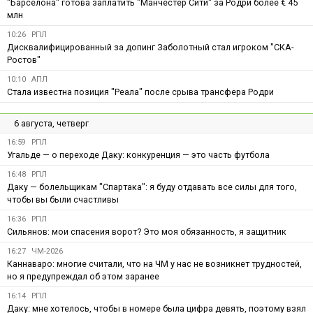
"Барселона" готова заплатить "Манчестер Сити" за Родри более € 45
млн
10:26
РПЛ
Дисквалифицированный за допинг Заболотный стал игроком "СКА-
Ростов"
10:10
АПЛ
Стала известна позиция "Реала" после срыва трансфера Родри
6 августа, четверг
16:59
РПЛ
Угальде — о переходе Даку: конкуренция — это часть футбола
16:48
РПЛ
Даку — болельщикам "Спартака": я буду отдавать все силы для того,
чтобы вы были счастливы
16:36
РПЛ
Сильянов: мои спасения ворот? Это моя обязанность, я защитник
16:27
ЧМ-2026
Каннаваро: многие считали, что на ЧМ у нас не возникнет трудностей,
но я предупреждал об этом заранее
16:14
РПЛ
Даку: мне хотелось, чтобы в номере была цифра девять, поэтому взял