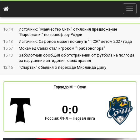
Togg
navig
16:14
Источник: "Манчестер Сити" отклонил предложение
"Барселоны" по трансферу Родри
15:13
Источник: Сафонов может покинуть "ПСЖ" летом 2027 года
15:57
Мохамед Салах стал игроком "Трабзонспора"
15:13
Заболотный сообщил об отстранении от футбола на полгода
за нарушение антидопинговых правил
12:15
"Спартак" объявил о переходе Мирлинда Даку
Торпедо М
—
Сочи
0
:
0
Россия: ФНЛ — Первая лига