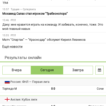
19-й
15:57
Турция — Суперлига
Мохамед Салах стал игроком "Трабзонспора"
15:46
РПЛ
Даку: мне нравится играть на команду. И забивать, конечно, тоже. Это
мой главный навык
15:35
РПЛ
Матч "Спартак" — "Краснодар" обслужит Кирилл Левников
Ещё новости
Результаты онлайн
Вчера
Сегодня
Завтра
Россия: ФНЛ — Первая лига
Торпедо М
0:0
Сочи
Англия: Кубок лиги