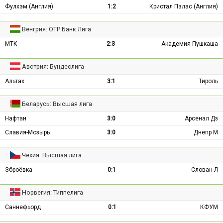
Фулхэм (Англия)
1:2
Кристал Пэлас (Англия)
Венгрия: ОТР Банк Лига
МТК
2:3
Академия Пушкаша
Австрия: Бундеслига
Альтах
3:1
Тироль
Беларусь: Высшая лига
Нафтан
3:0
Арсенал Дз
Славия-Мозырь
3:0
Днепр М
Чехия: Высшая лига
Зброёвка
0:1
Слован Л
Норвегия: Типпелига
Саннефьорд
0:1
КФУМ