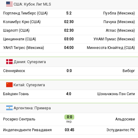
США: Кубок Лиг MLS
Портленд Тимберс (США)
5:2
Пуэбла (Мексика)
Коламбус Крю (США)
02:30
Пачука (Мексика)
Шарлотт (США)
02:30
Атлас (Мексика)
Цинциннати (США)
03:00
УНАМ Пумас (Мексика)
УАНЛ Тигрес (Мексика)
04:00
Миннесота Юнайтед (США)
Дания: Суперлига
Сённерйюск
0:0
Виборг
Китай: Суперлига
Бэйцзин Гоань
4:0
Шэньчжэнь Пэн Сити
Аргентина: Примера
0:0
Росарио Сентраль
Альдосиви
пер.
Индепендьенте Ривадавия
03:45
Эстудиантес РК