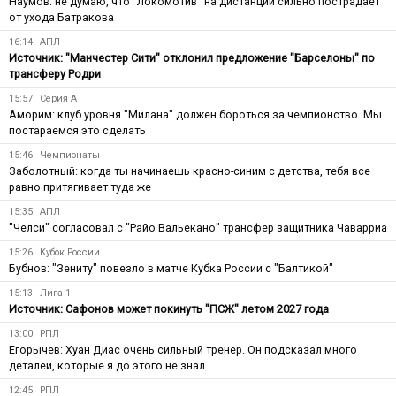
Наумов: не думаю, что "Локомотив" на дистанции сильно пострадает
от ухода Батракова
16:14
АПЛ
Источник: "Манчестер Сити" отклонил предложение "Барселоны" по
трансферу Родри
15:57
Серия А
Аморим: клуб уровня "Милана" должен бороться за чемпионство. Мы
постараемся это сделать
15:46
Чемпионаты
Заболотный: когда ты начинаешь красно-синим с детства, тебя все
равно притягивает туда же
15:35
АПЛ
"Челси" согласовал с "Райо Вальекано" трансфер защитника Чаварриа
15:26
Кубок России
Бубнов: "Зениту" повезло в матче Кубка России с "Балтикой"
15:13
Лига 1
Источник: Сафонов может покинуть "ПСЖ" летом 2027 года
13:00
РПЛ
Егорычев: Хуан Диас очень сильный тренер. Он подсказал много
деталей, которые я до этого не знал
12:45
РПЛ