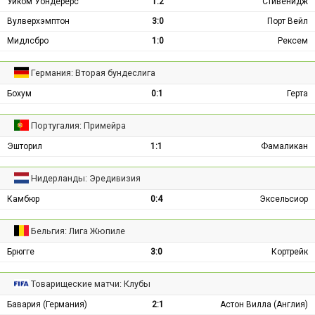
Уиком Уондерерс
1:2
Стивенидж
Вулверхэмптон
3:0
Порт Вейл
Мидлсбро
1:0
Рексем
Германия: Вторая бундеслига
Бохум
0:1
Герта
Португалия: Примейра
Эшторил
1:1
Фамаликан
Нидерланды: Эредивизия
Камбюр
0:4
Эксельсиор
Бельгия: Лига Жюпиле
Брюгге
3:0
Кортрейк
Товарищеские матчи: Клубы
Бавария (Германия)
2:1
Астон Вилла (Англия)