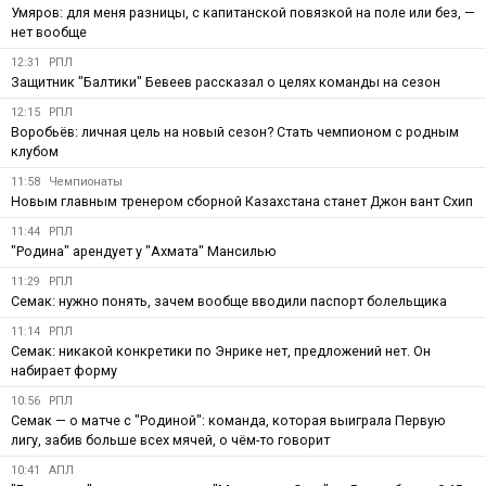
Умяров: для меня разницы, с капитанской повязкой на поле или без, —
нет вообще
12:31
РПЛ
Защитник "Балтики" Бевеев рассказал о целях команды на сезон
12:15
РПЛ
Воробьёв: личная цель на новый сезон? Стать чемпионом с родным
клубом
11:58
Чемпионаты
Новым главным тренером сборной Казахстана станет Джон вант Схип
11:44
РПЛ
"Родина" арендует у "Ахмата" Мансилью
11:29
РПЛ
Семак: нужно понять, зачем вообще вводили паспорт болельщика
11:14
РПЛ
Семак: никакой конкретики по Энрике нет, предложений нет. Он
набирает форму
10:56
РПЛ
Семак — о матче с "Родиной": команда, которая выиграла Первую
лигу, забив больше всех мячей, о чём-то говорит
10:41
АПЛ