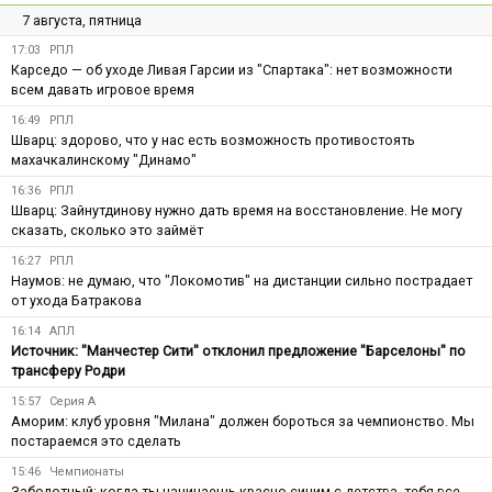
7 августа, пятница
17:03
РПЛ
Карседо — об уходе Ливая Гарсии из "Спартака": нет возможности
всем давать игровое время
16:49
РПЛ
Шварц: здорово, что у нас есть возможность противостоять
махачкалинскому "Динамо"
16:36
РПЛ
Шварц: Зайнутдинову нужно дать время на восстановление. Не могу
сказать, сколько это займёт
16:27
РПЛ
Наумов: не думаю, что "Локомотив" на дистанции сильно пострадает
от ухода Батракова
16:14
АПЛ
Источник: "Манчестер Сити" отклонил предложение "Барселоны" по
трансферу Родри
15:57
Серия А
Аморим: клуб уровня "Милана" должен бороться за чемпионство. Мы
постараемся это сделать
15:46
Чемпионаты
Заболотный: когда ты начинаешь красно-синим с детства, тебя все