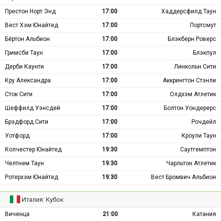
Престон Норт Энд
17:00
Хаддерсфилд Таун
Вест Хэм Юнайтед
17:00
Портсмут
Бёртон Альбион
17:00
Блэкберн Роверс
Гримсби Таун
17:00
Блэкпул
Дерби Каунти
17:00
Линкольн Сити
Кру Александра
17:00
Аккрингтон Стэнли
Сток Сити
17:00
Олдхэм Атлетик
Шеффилд Уэнсдей
17:00
Болтон Уондерерс
Брэдфорд Сити
17:00
Рочдейл
Уотфорд
17:00
Кроули Таун
Колчестер Юнайтед
19:30
Саутгемптон
Челтнем Таун
19:30
Чарльтон Атлетик
Ротерхэм Юнайтед
19:30
Вест Бромвич Альбион
Италия: Кубок
Виченца
21:00
Катания