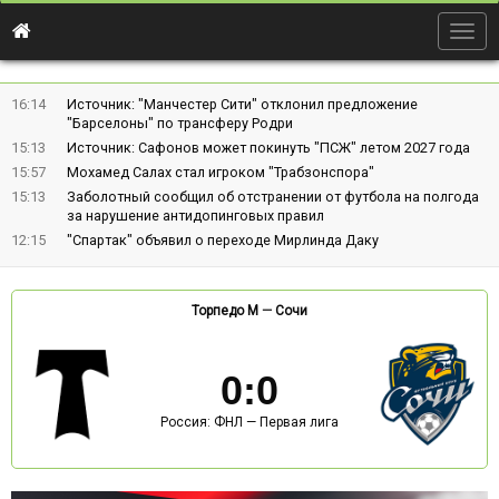
Togg
navig
16:14
Источник: "Манчестер Сити" отклонил предложение
"Барселоны" по трансферу Родри
15:13
Источник: Сафонов может покинуть "ПСЖ" летом 2027 года
15:57
Мохамед Салах стал игроком "Трабзонспора"
15:13
Заболотный сообщил об отстранении от футбола на полгода
за нарушение антидопинговых правил
12:15
"Спартак" объявил о переходе Мирлинда Даку
Торпедо М
—
Сочи
0
:
0
Россия: ФНЛ — Первая лига