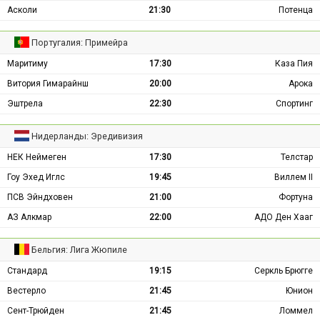
Асколи
21:30
Потенца
Португалия: Примейра
Маритиму
17:30
Каза Пия
Витория Гимарайнш
20:00
Арока
Эштрела
22:30
Спортинг
Нидерланды: Эредивизия
НЕК Неймеген
17:30
Телстар
Гоу Эхед Иглс
19:45
Виллем II
ПСВ Эйндховен
21:00
Фортуна
АЗ Алкмар
22:00
АДО Ден Хааг
Бельгия: Лига Жюпиле
Стандард
19:15
Серкль Брюгге
Вестерло
21:45
Юнион
Сент-Трюйден
21:45
Ломмел