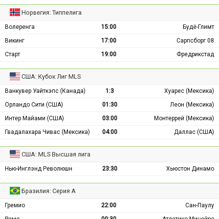
Норвегия: Типпелига
Волеренга
15:00
Будё-Глимт
Викинг
17:00
Сарпсборг 08
Старт
19:00
Фредрикстад
США: Кубок Лиг MLS
Ванкувер Уайткэпс (Канада)
1:3
Хуарес (Мексика)
Орландо Сити (США)
01:30
Леон (Мексика)
Интер Майами (США)
03:00
Монтеррей (Мексика)
Гвадалахара Чивас (Мексика)
04:00
Даллас (США)
США: MLS Высшая лига
Нью-Инглэнд Революшн
23:30
Хьюстон Динамо
Бразилия: Серия А
Гремио
22:00
Сан-Паулу
Ремо
00:30
Атлетико Минейро