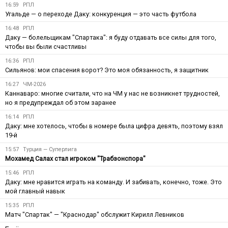
16:59
РПЛ
Угальде — о переходе Даку: конкуренция — это часть футбола
16:48
РПЛ
Даку — болельщикам "Спартака": я буду отдавать все силы для того,
чтобы вы были счастливы
16:36
РПЛ
Сильянов: мои спасения ворот? Это моя обязанность, я защитник
16:27
ЧМ-2026
Каннаваро: многие считали, что на ЧМ у нас не возникнет трудностей,
но я предупреждал об этом заранее
16:14
РПЛ
Даку: мне хотелось, чтобы в номере была цифра девять, поэтому взял
19-й
15:57
Турция — Суперлига
Мохамед Салах стал игроком "Трабзонспора"
15:46
РПЛ
Даку: мне нравится играть на команду. И забивать, конечно, тоже. Это
мой главный навык
15:35
РПЛ
Матч "Спартак" — "Краснодар" обслужит Кирилл Левников