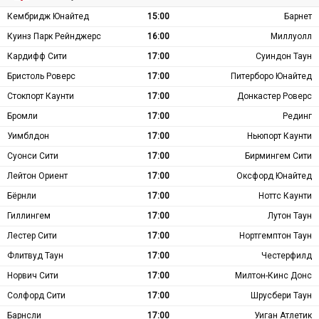
Кембридж Юнайтед
15:00
Барнет
Куинз Парк Рейнджерс
16:00
Миллуолл
Кардифф Сити
17:00
Суиндон Таун
Бристоль Роверс
17:00
Питерборо Юнайтед
Стокпорт Каунти
17:00
Донкастер Роверс
Бромли
17:00
Рединг
Уимблдон
17:00
Ньюпорт Каунти
Суонси Сити
17:00
Бирмингем Сити
Лейтон Ориент
17:00
Оксфорд Юнайтед
Бёрнли
17:00
Ноттс Каунти
Гиллингем
17:00
Лутон Таун
Лестер Сити
17:00
Нортгемптон Таун
Флитвуд Таун
17:00
Честерфилд
Норвич Сити
17:00
Милтон-Кинс Донс
Солфорд Сити
17:00
Шрусбери Таун
Барнсли
17:00
Уиган Атлетик