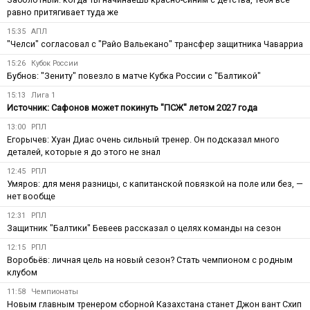
равно притягивает туда же
15:35
АПЛ
"Челси" согласовал с "Райо Вальекано" трансфер защитника Чаварриа
15:26
Кубок России
Бубнов: "Зениту" повезло в матче Кубка России с "Балтикой"
15:13
Лига 1
Источник: Сафонов может покинуть "ПСЖ" летом 2027 года
13:00
РПЛ
Егорычев: Хуан Диас очень сильный тренер. Он подсказал много
деталей, которые я до этого не знал
12:45
РПЛ
Умяров: для меня разницы, с капитанской повязкой на поле или без, —
нет вообще
12:31
РПЛ
Защитник "Балтики" Бевеев рассказал о целях команды на сезон
12:15
РПЛ
Воробьёв: личная цель на новый сезон? Стать чемпионом с родным
клубом
11:58
Чемпионаты
Новым главным тренером сборной Казахстана станет Джон вант Схип