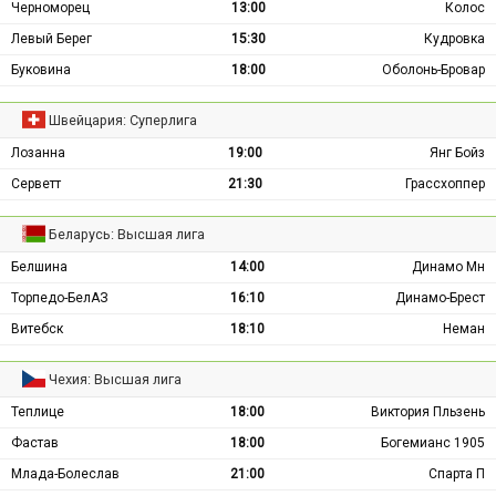
Черноморец
13:00
Колос
Левый Берег
15:30
Кудровка
Буковина
18:00
Оболонь-Бровар
Швейцария: Суперлига
Лозанна
19:00
Янг Бойз
Серветт
21:30
Грассхоппер
Беларусь: Высшая лига
Белшина
14:00
Динамо Мн
Торпедо-БелАЗ
16:10
Динамо-Брест
Витебск
18:10
Неман
Чехия: Высшая лига
Теплице
18:00
Виктория Пльзень
Фастав
18:00
Богемианс 1905
Млада-Болеслав
21:00
Спарта П