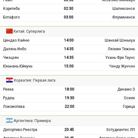
Коритиба
02:30
Шапекоэнсе
Ботафого
03:00
Флуминенсе
Китай: Суперлига
Циндао Хайню
14:00
Шанхай Шэньхуа
Далянь Инбо
14:35
Ляонин Тежэнь
Чжэцзян
14:35
Ухань Фри Таунс
Юньнань Юйкунь
15:00
Чэнду Жунчэн
Хорватия: Первая лига
Риека
18:00
Динамо З
Рудеш
19:30
Осиек
Локомотива
22:00
Горица
Аргентина: Примера
Депортиво Риестра
20:45
Эстудиантес ЛП