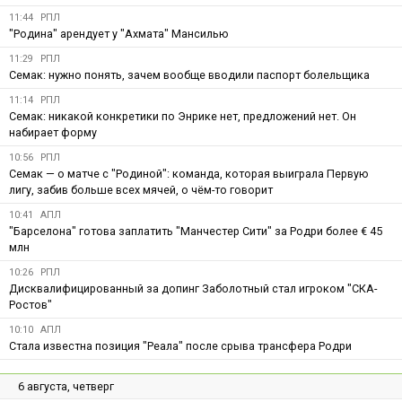
11:44
РПЛ
"Родина" арендует у "Ахмата" Мансилью
11:29
РПЛ
Семак: нужно понять, зачем вообще вводили паспорт болельщика
11:14
РПЛ
Семак: никакой конкретики по Энрике нет, предложений нет. Он
набирает форму
10:56
РПЛ
Семак — о матче с "Родиной": команда, которая выиграла Первую
лигу, забив больше всех мячей, о чём-то говорит
10:41
АПЛ
"Барселона" готова заплатить "Манчестер Сити" за Родри более € 45
млн
10:26
РПЛ
Дисквалифицированный за допинг Заболотный стал игроком "СКА-
Ростов"
10:10
АПЛ
Стала известна позиция "Реала" после срыва трансфера Родри
6 августа, четверг