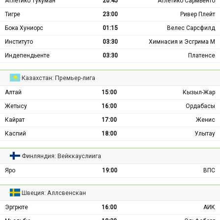
Атлетико Тукуман
20:45
Атлетико Сармьенто
Тигре
23:00
Ривер Плейт
Бока Хуниорс
01:15
Велес Сарсфилд
Институто
03:30
Химнасия и Эсгрима М
Индепендьенте
03:30
Платенсе
Казахстан: Премьер-лига
Алтай
15:00
Кызыл-Жар
Жетысу
16:00
Ордабасы
Кайрат
17:00
Женис
Каспий
18:00
Улытау
Финляндия: Вейккауслиига
Яро
19:00
ВПС
Швеция: Аллсвенскан
Эргрюте
16:00
АИК