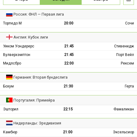
Россия: ФНЛ — Первая лига
Торпедо М
20:00
Сочи
Англия: Кубок лиги
Уиком Уондерерс
21:45
Стивенидж
Вулверхэмптон
21:45
Порт Вейл
Мидлсбро
22:00
Рексем
Германия: Вторая бундеслига
Бохум
21:30
Герта
Португалия: Примейра
Эшторил
22:15
Фамаликан
Нидерланды: Эредивизия
Камбюр
21:00
Эксельсиор