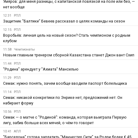
Умяров: для меня разницы, с капитанской повязкой на поле или без, —
нет вообще
12:31
РПЛ
Защитник "Балтики" Бевеев рассказал о целях команды на сезон
12:15
РПЛ
Воробьёв: личная цель на новый сезон? Стать чемпионом с родным
клубом
11:58
Чемпионаты
Новым главным тренером сборной Казахстана станет Джон вант Схип
11:44
РПЛ
"Родина" арендует у "Ахмата" Мансилью
11:29
РПЛ
Семак: нужно понять, зачем вообще вводили паспорт болельщика
11:14
РПЛ
Семак: никакой конкретики по Энрике нет, предложений нет. Он
набирает форму
10:56
РПЛ
Семак — о матче с "Родиной": команда, которая выиграла Первую
лигу, забив больше всех мячей, о чём-то говорит
10:41
АПЛ
"Барселона" готова заплатить "Манчестер Сити" за Родри более € 45