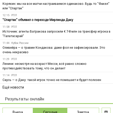
Корякин: мы на все матчи настраиваемся одинаково. Будь то "Факел"
или "Спартак"
12:15
РПЛ
"Спартак" объявил о переходе Мирлинда Даку
11:58
РПЛ
Источник: агенты Батракова запросили € 7-8 млн за трансфер игрока в
"Галатасарай"
11:44
Кубок России
Оливейра — о травме Кондакова: даже фол не зафиксировали. Это
очень некрасиво
11:29
РПЛ
Ленини: несмотря на возраст Месси, всё равно сложно
противодействовать тому, что он делает
11:14
РПЛ
Саусь — о Даку: такой игрок точно не помешает и будет полезен
Ещё новости
Результаты онлайн
Вчера
Сегодня
Завтра