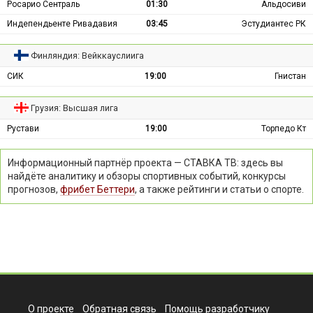
Росарио Сентраль
01:30
Альдосиви
Индепендьенте Ривадавия
03:45
Эстудиантес РК
Финляндия: Вейккауслиига
СИК
19:00
Гнистан
Грузия: Высшая лига
Рустави
19:00
Торпедо Кт
Информационный партнёр проекта — СТАВКА ТВ: здесь вы
найдёте аналитику и обзоры спортивных событий, конкурсы
прогнозов,
фрибет Беттери
, а также рейтинги и статьи о спорте.
О проекте
Обратная связь
Помощь разработчику