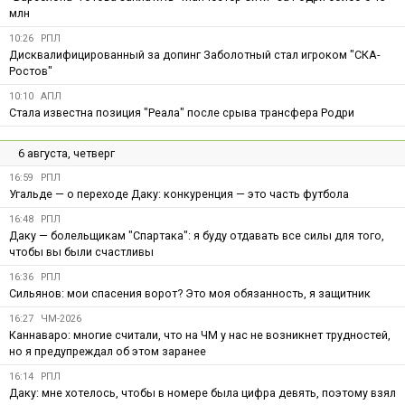
млн
10:26
РПЛ
Дисквалифицированный за допинг Заболотный стал игроком "СКА-
Ростов"
10:10
АПЛ
Стала известна позиция "Реала" после срыва трансфера Родри
6 августа, четверг
16:59
РПЛ
Угальде — о переходе Даку: конкуренция — это часть футбола
16:48
РПЛ
Даку — болельщикам "Спартака": я буду отдавать все силы для того,
чтобы вы были счастливы
16:36
РПЛ
Сильянов: мои спасения ворот? Это моя обязанность, я защитник
16:27
ЧМ-2026
Каннаваро: многие считали, что на ЧМ у нас не возникнет трудностей,
но я предупреждал об этом заранее
16:14
РПЛ
Даку: мне хотелось, чтобы в номере была цифра девять, поэтому взял