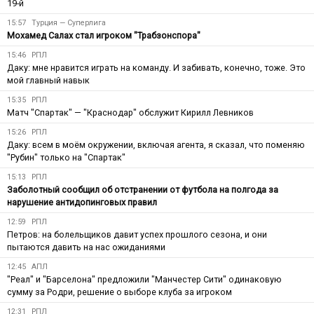
19-й
15:57
Турция — Суперлига
Мохамед Салах стал игроком "Трабзонспора"
15:46
РПЛ
Даку: мне нравится играть на команду. И забивать, конечно, тоже. Это
мой главный навык
15:35
РПЛ
Матч "Спартак" — "Краснодар" обслужит Кирилл Левников
15:26
РПЛ
Даку: всем в моём окружении, включая агента, я сказал, что поменяю
"Рубин" только на "Спартак"
15:13
РПЛ
Заболотный сообщил об отстранении от футбола на полгода за
нарушение антидопинговых правил
12:59
РПЛ
Петров: на болельщиков давит успех прошлого сезона, и они
пытаются давить на нас ожиданиями
12:45
АПЛ
"Реал" и "Барселона" предложили "Манчестер Сити" одинаковую
сумму за Родри, решение о выборе клуба за игроком
12:31
РПЛ