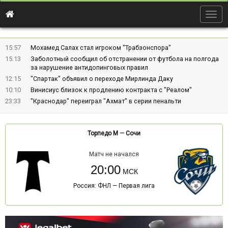
Togg
navig
15:57
Мохамед Салах стал игроком "Трабзонспора"
15:13
Заболотный сообщил об отстранении от футбола на полгода
за нарушение антидопинговых правил
12:15
"Спартак" объявил о переходе Мирлинда Даку
10:10
Винисиус близок к продлению контракта с "Реалом"
23:33
"Краснодар" переиграл "Ахмат" в серии пенальти
Торпедо М
—
Сочи
Матч не начался
20:00
Россия: ФНЛ — Первая лига