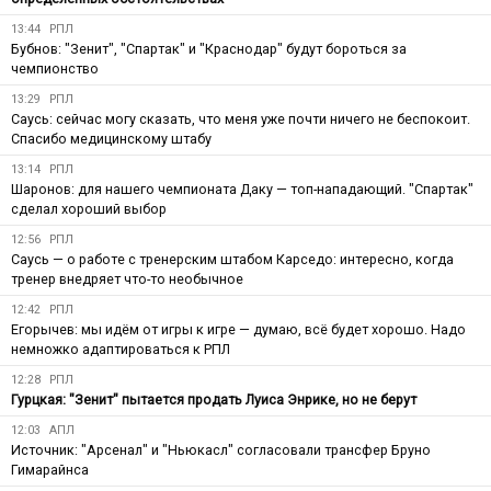
13:44
РПЛ
Бубнов: "Зенит", "Спартак" и "Краснодар" будут бороться за
чемпионство
13:29
РПЛ
Саусь: сейчас могу сказать, что меня уже почти ничего не беспокоит.
Спасибо медицинскому штабу
13:14
РПЛ
Шаронов: для нашего чемпионата Даку — топ-нападающий. "Спартак"
сделал хороший выбор
12:56
РПЛ
Саусь — о работе с тренерским штабом Карседо: интересно, когда
тренер внедряет что-то необычное
12:42
РПЛ
Егорычев: мы идём от игры к игре — думаю, всё будет хорошо. Надо
немножко адаптироваться к РПЛ
12:28
РПЛ
Гурцкая: "Зенит" пытается продать Луиса Энрике, но не берут
12:03
АПЛ
Источник: "Арсенал" и "Ньюкасл" согласовали трансфер Бруно
Гимарайнса