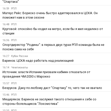
"Спартака"
16:59
РПЛ
Матеус Рейс: Бориско очень быстро адаптировался в ЦСКА. Он
поможет нам в этом сезоне
16:48
РПЛ
Круговой: спокойно бы ездил на метро, если бы я жил недалеко от
станции
16:36
РПЛ
Спортдиректор "Родины": в первых двух турах РПЛ команда была не
похожа сама на себя
16:27
Кубок России
Баринов: ЦСКА надо работать над реализацией
16:14
Чемпионаты
Источник: власти Испании призвали кабмин отказаться от
проведения ЧМ-2030 с Марокко
15:57
РПЛ
Безруков: Даку по-любому даст "Спартаку" то, чего так не хватало
15:46
РПЛ
Мещеряков: Баринов не заслужил такого отношения к себе со
стороны болельщиков "Локомотива"
15:35
РПЛ