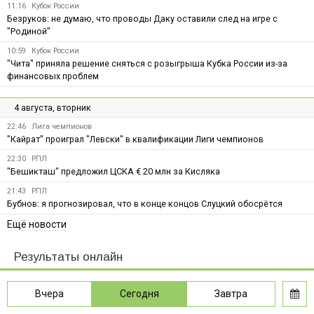
11:16
Кубок России
Безруков: не думаю, что проводы Даку оставили след на игре с
"Родиной"
10:59
Кубок России
"Чита" приняла решение сняться с розыгрыша Кубка России из-за
финансовых проблем
4 августа, вторник
22:46
Лига чемпионов
"Кайрат" проиграл "Левски" в квалификации Лиги чемпионов
22:30
РПЛ
"Бешикташ" предложил ЦСКА € 20 млн за Кисляка
21:43
РПЛ
Бубнов: я прогнозировал, что в конце концов Слуцкий обосрётся
Ещё новости
Результаты онлайн
Вчера
Сегодня
Завтра