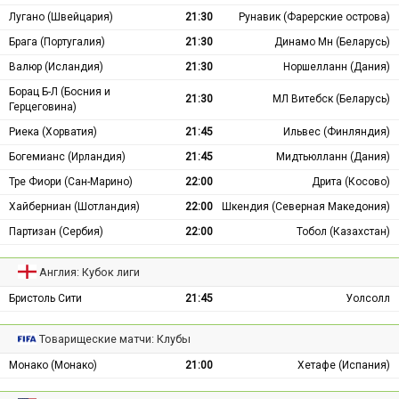
Лугано (Швейцария)
21:30
Рунавик (Фарерские острова)
Брага (Португалия)
21:30
Динамо Мн (Беларусь)
Валюр (Исландия)
21:30
Норшелланн (Дания)
Борац Б-Л (Босния и
21:30
МЛ Витебск (Беларусь)
Герцеговина)
Риека (Хорватия)
21:45
Ильвес (Финляндия)
Богемианс (Ирландия)
21:45
Мидтьюлланн (Дания)
Тре Фиори (Сан-Марино)
22:00
Дрита (Косово)
Хайберниан (Шотландия)
22:00
Шкендия (Северная Македония)
Партизан (Сербия)
22:00
Тобол (Казахстан)
Англия: Кубок лиги
Бристоль Сити
21:45
Уолсолл
Товарищеские матчи: Клубы
Монако (Монако)
21:00
Хетафе (Испания)