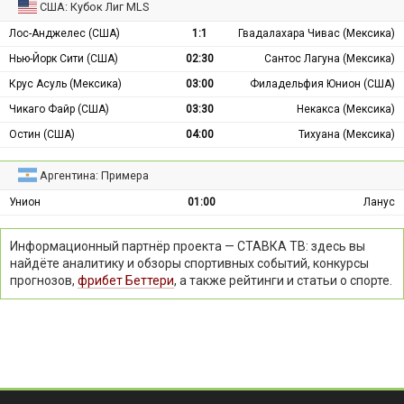
США: Кубок Лиг MLS
Лос-Анджелес (США)
1:1
Гвадалахара Чивас (Мексика)
Нью-Йорк Сити (США)
02:30
Сантос Лагуна (Мексика)
Крус Асуль (Мексика)
03:00
Филадельфия Юнион (США)
Чикаго Файр (США)
03:30
Некакса (Мексика)
Остин (США)
04:00
Тихуана (Мексика)
Аргентина: Примера
Унион
01:00
Ланус
Информационный партнёр проекта — СТАВКА ТВ: здесь вы
найдёте аналитику и обзоры спортивных событий, конкурсы
прогнозов,
фрибет Беттери
, а также рейтинги и статьи о спорте.