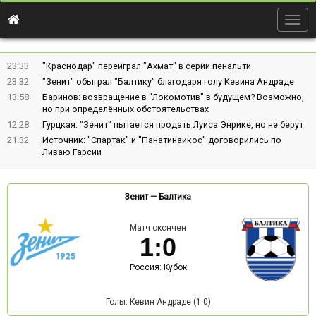
Togg
navig
23:33
"Краснодар" переиграл "Ахмат" в серии пенальти
23:32
"Зенит" обыграл "Балтику" благодаря голу Кевина Андраде
13:58
Баринов: возвращение в "Локомотив" в будущем? Возможно,
но при определённых обстоятельствах
12:28
Гурцкая: "Зенит" пытается продать Луиса Энрике, но не берут
21:32
Источник: "Спартак" и "Панатинаикос" договорились по
Ливаю Гарсии
Зенит
—
Балтика
Матч окончен
1
:
0
Россия: Кубок
Голы: Кевин Андраде (1:0)