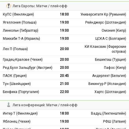
Лига Европы: Матчи / плей-офф
КуПС (Финляндия)
18:00
Университатя Кр (Румыния)
Ягеллония (Польша)
19:00
Рейнджерс (Шотландия)
Линкольн (Гибралтар)
19:00
Омония (Кипр)
Маккаби Т-А (Израиль)
19:00
ЦСКА С (Болгария)
КИ Клаксвик (Фарерские
Лех П (Польша)
20:00
острова)
Градец-Кралове (Чехия)
20:00
Бешикташ (Турция)
Ред Булл Зальцбург (Австрия)
20:00
Пафос (Кипр)
ПАОК (Греция)
20:45
Андерлехт (Бельгия)
Тун (Швейцария)
21:00
Викингур Р (Исландия)
Бенфика (Португалия)
22:00
Хартс (Шотландия)
Лига конференций: Матчи / плей-офф
Интер Т (Финляндия)
18:00
Вадуц (Лихтенштейн)
Яблонец (Чехия)
19:00
РФШ (Латвия)