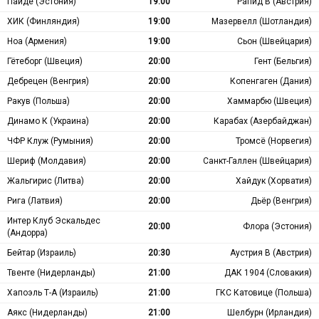
Пайде (Эстония)
19:00
Рапид В (Австрия)
ХИК (Финляндия)
19:00
Мазервелл (Шотландия)
Ноа (Армения)
19:00
Сьон (Швейцария)
Гётеборг (Швеция)
20:00
Гент (Бельгия)
Дебрецен (Венгрия)
20:00
Копенгаген (Дания)
Ракув (Польша)
20:00
Хаммарбю (Швеция)
Динамо К (Украина)
20:00
Карабах (Азербайджан)
ЧФР Клуж (Румыния)
20:00
Тромсё (Норвегия)
Шериф (Молдавия)
20:00
Санкт-Галлен (Швейцария)
Жальгирис (Литва)
20:00
Хайдук (Хорватия)
Рига (Латвия)
20:00
Дьёр (Венгрия)
Интер Клуб Эскальдес
20:00
Флора (Эстония)
(Андорра)
Бейтар (Израиль)
20:30
Аустрия В (Австрия)
Твенте (Нидерланды)
21:00
ДАК 1904 (Словакия)
Хапоэль Т-А (Израиль)
21:00
ГКС Катовице (Польша)
Аякс (Нидерланды)
21:00
Шелбурн (Ирландия)