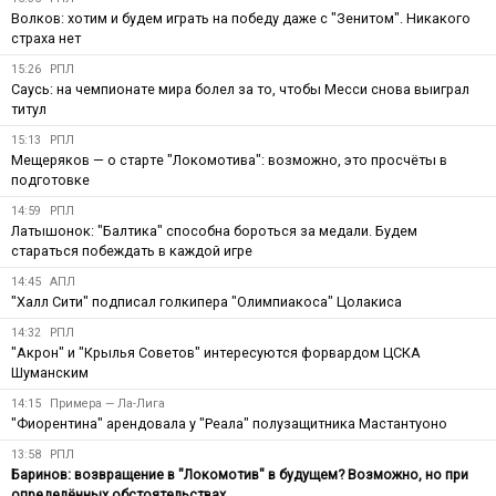
Волков: хотим и будем играть на победу даже с "Зенитом". Никакого
страха нет
15:26
РПЛ
Саусь: на чемпионате мира болел за то, чтобы Месси снова выиграл
титул
15:13
РПЛ
Мещеряков — о старте "Локомотива": возможно, это просчёты в
подготовке
14:59
РПЛ
Латышонок: "Балтика" способна бороться за медали. Будем
стараться побеждать в каждой игре
14:45
АПЛ
"Халл Сити" подписал голкипера "Олимпиакоса" Цолакиса
14:32
РПЛ
"Акрон" и "Крылья Советов" интересуются форвардом ЦСКА
Шуманским
14:15
Примера — Ла-Лига
"Фиорентина" арендовала у "Реала" полузащитника Мастантуоно
13:58
РПЛ
Баринов: возвращение в "Локомотив" в будущем? Возможно, но при
определённых обстоятельствах