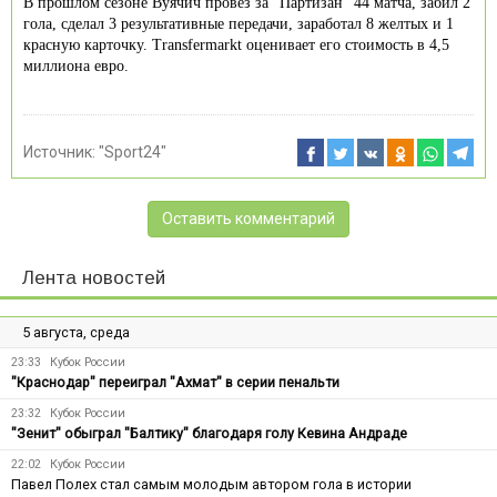
В прошлом сезоне Вуячич провез за "Партизан" 44 матча, забил 2
гола, сделал 3 результативные передачи, заработал 8 желтых и 1
красную карточку. Transfermarkt оценивает его стоимость в 4,5
миллиона евро.
Источник:
"Sport24"
Оставить комментарий
Лента новостей
5 августа, среда
23:33
Кубок России
"Краснодар" переиграл "Ахмат" в серии пенальти
23:32
Кубок России
"Зенит" обыграл "Балтику" благодаря голу Кевина Андраде
22:02
Кубок России
Павел Полех стал самым молодым автором гола в истории