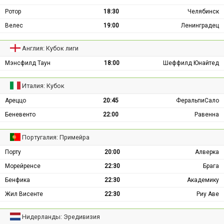
Ротор
18:30
Челябинск
Велес
19:00
Ленинградец
Англия: Кубок лиги
Мэнсфилд Таун
18:00
Шеффилд Юнайтед
Италия: Кубок
Ареццо
20:45
ФеральпиСало
Беневенто
22:00
Равенна
Португалия: Примейра
Порту
20:00
Алверка
Морейренсе
22:30
Брага
Бенфика
22:30
Академику
Жил Висенте
22:30
Риу Аве
Нидерланды: Эредивизия