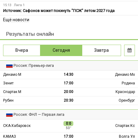
15:13
Лига 1
Источник: Сафонов может покинуть "ПСЖ" летом 2027 года
Ещё новости
Результаты онлайн
Вчера
Сегодня
Завтра
Россия: Премьер-лига
Динамо М
14:30
Динамо Мх
Зенит
17:00
Родина
Спартак М
20:00
Краснодар
Рубин
20:30
Оренбург
Россия: ФНЛ — Первая лига
0:0
СКА-Хабаровск
Спартак Кс
50 ′
КАМАЗ
17:00
Волга Ул