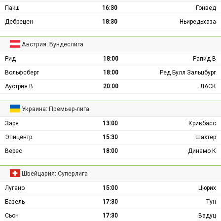
Пакш
16:30
Гонвед
Дебрецен
18:30
Ньиредьхаза
Австрия: Бундеслига
Рид
18:00
Рапид В
Вольфсберг
18:00
Ред Булл Зальцбург
Аустрия В
20:00
ЛАСК
Украина: Премьер-лига
Заря
13:00
Кривбасс
Эпицентр
15:30
Шахтёр
Верес
18:00
Динамо К
Швейцария: Суперлига
Лугано
15:00
Цюрих
Базель
17:30
Тун
Сьон
17:30
Вадуц