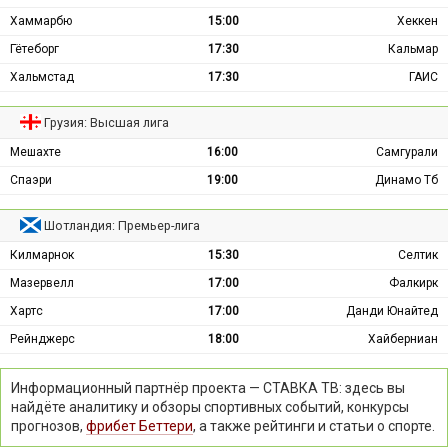
Хаммарбю
15:00
Хеккен
Гётеборг
17:30
Кальмар
Хальмстад
17:30
ГАИС
Грузия: Высшая лига
Мешахте
16:00
Самгурали
Спаэри
19:00
Динамо Тб
Шотландия: Премьер-лига
Килмарнок
15:30
Селтик
Мазервелл
17:00
Фалкирк
Хартс
17:00
Данди Юнайтед
Рейнджерс
18:00
Хайберниан
Информационный партнёр проекта — СТАВКА ТВ: здесь вы
найдёте аналитику и обзоры спортивных событий, конкурсы
прогнозов,
фрибет Беттери
, а также рейтинги и статьи о спорте.