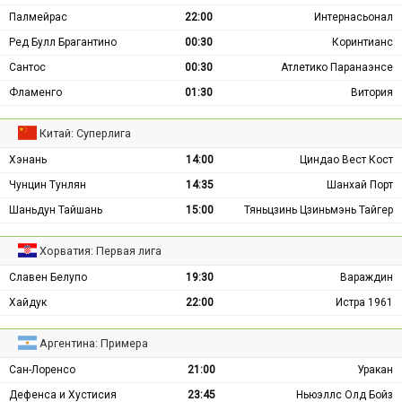
Палмейрас
22:00
Интернасьонал
Ред Булл Брагантино
00:30
Коринтианс
Сантос
00:30
Атлетико Паранаэнсе
Фламенго
01:30
Витория
Китай: Суперлига
Хэнань
14:00
Циндао Вест Кост
Чунцин Тунлян
14:35
Шанхай Порт
Шаньдун Тайшань
15:00
Тяньцзинь Цзиньмэнь Тайгер
Хорватия: Первая лига
Славен Белупо
19:30
Вараждин
Хайдук
22:00
Истра 1961
Аргентина: Примера
Сан-Лоренсо
21:00
Уракан
Дефенса и Хустисия
23:45
Ньюэллс Олд Бойз