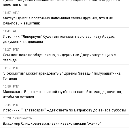
всем так много
11:57
АПЛ
Матеус Нунес: я постоянно напоминал своим друзьям, что я не
фланговый защитник
11:43
АПЛ
Источник: "Ливерпуль" будет выплачивать всю зарплату Араухо,
документы подписаны
11:27
РПЛ
Семшов: пока вообще неясно, выдержит ли Даку конкуренцию с
Угальде
11:13
РПЛ
"Локомотив" может арендовать у "Црвены Звезды" полузащитника
Генделя
10:58
РПЛ
Массалыга: Барко — ключевой футболист нашей команды, хочется,
чтобы он остался
10:44
РПЛ
Источник: "Галатасарай" ждёт ответа по Батракову до вечера субботы
10:28
Чемпионаты
Владимир Слишкович возглавил казахстанский "Женис"