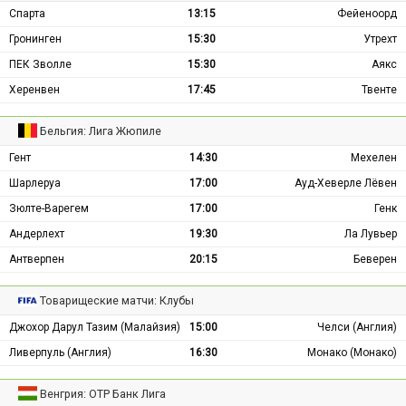
Спарта
13:15
Фейеноорд
Гронинген
15:30
Утрехт
ПЕК Зволле
15:30
Аякс
Херенвен
17:45
Твенте
Бельгия: Лига Жюпиле
Гент
14:30
Мехелен
Шарлеруа
17:00
Ауд-Хеверле Лёвен
Зюлте-Варегем
17:00
Генк
Андерлехт
19:30
Ла Лувьер
Антверпен
20:15
Беверен
Товарищеские матчи: Клубы
Джохор Дарул Тазим (Малайзия)
15:00
Челси (Англия)
Ливерпуль (Англия)
16:30
Монако (Монако)
Венгрия: ОТР Банк Лига