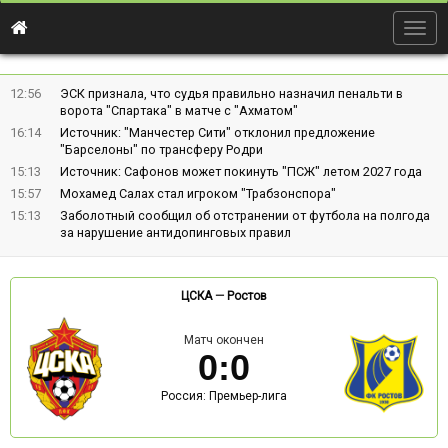
Togg
navig
12:56
ЭСК признала, что судья правильно назначил пенальти в
ворота "Спартака" в матче с "Ахматом"
16:14
Источник: "Манчестер Сити" отклонил предложение
"Барселоны" по трансферу Родри
15:13
Источник: Сафонов может покинуть "ПСЖ" летом 2027 года
15:57
Мохамед Салах стал игроком "Трабзонспора"
15:13
Заболотный сообщил об отстранении от футбола на полгода
за нарушение антидопинговых правил
ЦСКА
—
Ростов
Матч окончен
0
:
0
Россия: Премьер-лига