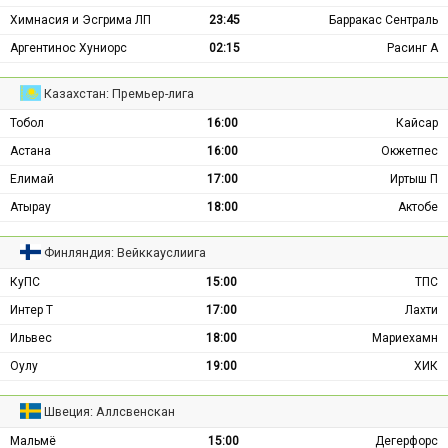
Химнасия и Эсгрима ЛП
23:45
Барракас Сентраль
Аргентинос Хуниорс
02:15
Расинг А
Казахстан: Премьер-лига
Тобол
16:00
Кайсар
Астана
16:00
Окжетпес
Елимай
17:00
Иртыш П
Атырау
18:00
Актобе
Финляндия: Вейккауслиига
КуПС
15:00
ТПС
Интер Т
17:00
Лахти
Ильвес
18:00
Мариехамн
Оулу
19:00
ХИК
Швеция: Аллсвенскан
Мальмё
15:00
Дегерфорс