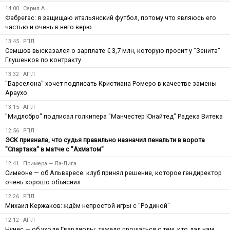
14:00
Серия А
Фабрегас: я защищаю итальянский футбол, потому что являюсь его
частью и очень в него верю
13:45
РПЛ
Семшов высказался о зарплате € 3,7 млн, которую просит у "Зенита"
Глушенков по контракту
13:32
АПЛ
"Барселона" хочет подписать Кристиана Ромеро в качестве замены
Араухо
13:15
АПЛ
"Мидлсбро" подписал голкипера "Манчестер Юнайтед" Радека Витека
12:56
РПЛ
ЭСК признала, что судья правильно назначил пенальти в ворота
"Спартака" в матче с "Ахматом"
12:41
Примера — Ла-Лига
Симеоне — об Альваресе: клуб принял решение, которое гендиректор
очень хорошо объяснил
12:26
РПЛ
Михаил Кержаков: ждём непростой игры с "Родиной"
12:12
АПЛ
Нунес — об уходе Гвардиолы: тяжело прощаться с тем, кто дал нам