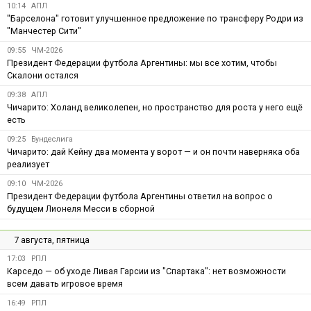
10:14
АПЛ
"Барселона" готовит улучшенное предложение по трансферу Родри из
"Манчестер Сити"
09:55
ЧМ-2026
Президент Федерации футбола Аргентины: мы все хотим, чтобы
Скалони остался
09:38
АПЛ
Чичарито: Холанд великолепен, но пространство для роста у него ещё
есть
09:25
Бундеслига
Чичарито: дай Кейну два момента у ворот — и он почти наверняка оба
реализует
09:10
ЧМ-2026
Президент Федерации футбола Аргентины ответил на вопрос о
будущем Лионеля Месси в сборной
7 августа, пятница
17:03
РПЛ
Карседо — об уходе Ливая Гарсии из "Спартака": нет возможности
всем давать игровое время
16:49
РПЛ