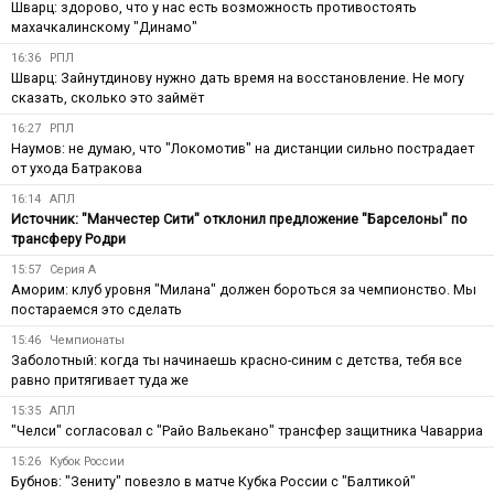
Шварц: здорово, что у нас есть возможность противостоять
махачкалинскому "Динамо"
16:36
РПЛ
Шварц: Зайнутдинову нужно дать время на восстановление. Не могу
сказать, сколько это займёт
16:27
РПЛ
Наумов: не думаю, что "Локомотив" на дистанции сильно пострадает
от ухода Батракова
16:14
АПЛ
Источник: "Манчестер Сити" отклонил предложение "Барселоны" по
трансферу Родри
15:57
Серия А
Аморим: клуб уровня "Милана" должен бороться за чемпионство. Мы
постараемся это сделать
15:46
Чемпионаты
Заболотный: когда ты начинаешь красно-синим с детства, тебя все
равно притягивает туда же
15:35
АПЛ
"Челси" согласовал с "Райо Вальекано" трансфер защитника Чаварриа
15:26
Кубок России
Бубнов: "Зениту" повезло в матче Кубка России с "Балтикой"