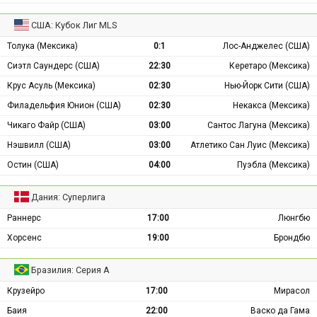
США: Кубок Лиг MLS
Толука (Мексика)
0:1
Лос-Анджелес (США)
Сиэтл Саундерс (США)
22:30
Керетаро (Мексика)
Крус Асуль (Мексика)
02:30
Нью-Йорк Сити (США)
Филадельфия Юнион (США)
02:30
Некакса (Мексика)
Чикаго Файр (США)
03:00
Сантос Лагуна (Мексика)
Нэшвилл (США)
03:00
Атлетико Сан Луис (Мексика)
Остин (США)
04:00
Пуэбла (Мексика)
Дания: Суперлига
Раннерс
17:00
Люнгбю
Хорсенс
19:00
Брондбю
Бразилия: Серия А
Крузейро
17:00
Мирасол
Баия
22:00
Васко да Гама