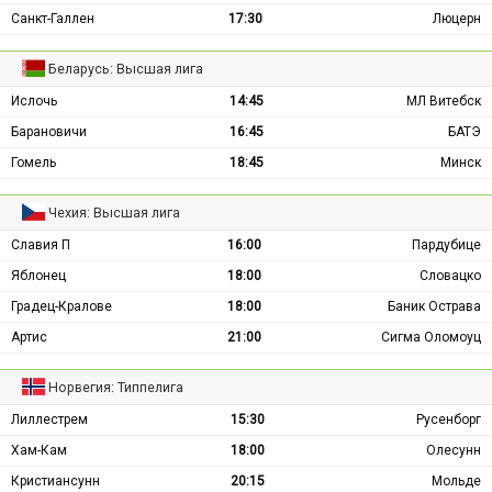
Санкт-Галлен
17:30
Люцерн
Беларусь: Высшая лига
Ислочь
14:45
МЛ Витебск
Барановичи
16:45
БАТЭ
Гомель
18:45
Минск
Чехия: Высшая лига
Славия П
16:00
Пардубице
Яблонец
18:00
Словацко
Градец-Кралове
18:00
Баник Острава
Артис
21:00
Сигма Оломоуц
Норвегия: Типпелига
Лиллестрем
15:30
Русенборг
Хам-Кам
18:00
Олесунн
Кристиансунн
20:15
Мольде