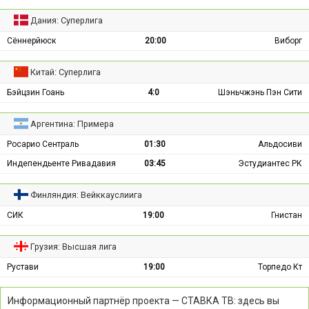
Дания: Суперлига
Сённерйюск
20:00
Виборг
Китай: Суперлига
Бэйцзин Гоань
4:0
Шэньчжэнь Пэн Сити
Аргентина: Примера
Росарио Сентраль
01:30
Альдосиви
Индепендьенте Ривадавия
03:45
Эстудиантес РК
Финляндия: Вейккауслиига
СИК
19:00
Гнистан
Грузия: Высшая лига
Рустави
19:00
Торпедо Кт
Информационный партнёр проекта — СТАВКА ТВ: здесь вы