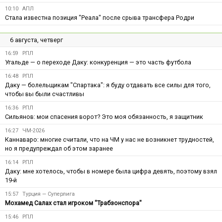
10:10
АПЛ
Стала известна позиция "Реала" после срыва трансфера Родри
6 августа, четверг
16:59
РПЛ
Угальде — о переходе Даку: конкуренция — это часть футбола
16:48
РПЛ
Даку — болельщикам "Спартака": я буду отдавать все силы для того,
чтобы вы были счастливы
16:36
РПЛ
Сильянов: мои спасения ворот? Это моя обязанность, я защитник
16:27
ЧМ-2026
Каннаваро: многие считали, что на ЧМ у нас не возникнет трудностей,
но я предупреждал об этом заранее
16:14
РПЛ
Даку: мне хотелось, чтобы в номере была цифра девять, поэтому взял
19-й
15:57
Турция — Суперлига
Мохамед Салах стал игроком "Трабзонспора"
15:46
РПЛ