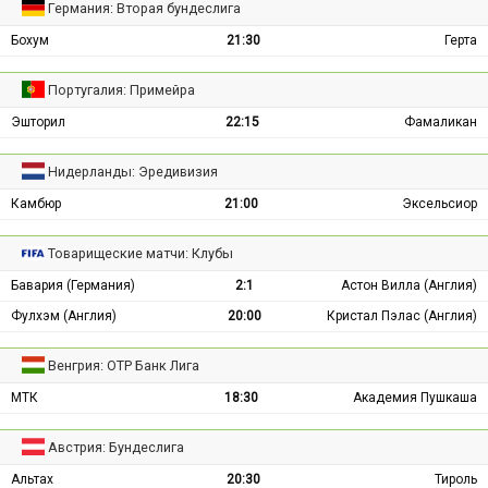
Германия: Вторая бундеслига
Бохум
21:30
Герта
Португалия: Примейра
Эшторил
22:15
Фамаликан
Нидерланды: Эредивизия
Камбюр
21:00
Эксельсиор
Товарищеские матчи: Клубы
Бавария (Германия)
2:1
Астон Вилла (Англия)
Фулхэм (Англия)
20:00
Кристал Пэлас (Англия)
Венгрия: ОТР Банк Лига
МТК
18:30
Академия Пушкаша
Австрия: Бундеслига
Альтах
20:30
Тироль