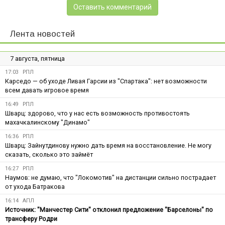
Оставить комментарий
Лента новостей
7 августа, пятница
17:03
РПЛ
Карседо — об уходе Ливая Гарсии из "Спартака": нет возможности
всем давать игровое время
16:49
РПЛ
Шварц: здорово, что у нас есть возможность противостоять
махачкалинскому "Динамо"
16:36
РПЛ
Шварц: Зайнутдинову нужно дать время на восстановление. Не могу
сказать, сколько это займёт
16:27
РПЛ
Наумов: не думаю, что "Локомотив" на дистанции сильно пострадает
от ухода Батракова
16:14
АПЛ
Источник: "Манчестер Сити" отклонил предложение "Барселоны" по
трансферу Родри