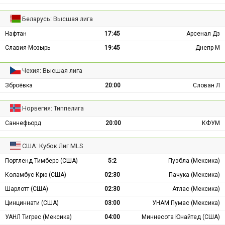
Беларусь: Высшая лига
Нафтан
17:45
Арсенал Дз
Славия-Мозырь
19:45
Днепр М
Чехия: Высшая лига
Зброёвка
20:00
Слован Л
Норвегия: Типпелига
Саннефьорд
20:00
КФУМ
США: Кубок Лиг MLS
Портленд Тимберс (США)
5:2
Пуэбла (Мексика)
Коламбус Крю (США)
02:30
Пачука (Мексика)
Шарлотт (США)
02:30
Атлас (Мексика)
Цинциннати (США)
03:00
УНАМ Пумас (Мексика)
УАНЛ Тигрес (Мексика)
04:00
Миннесота Юнайтед (США)