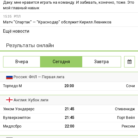
Даку: мне нравится играть на команду. И забивать, конечно, тоже. Это
мой главный навык
15:35
РПЛ
Матч "Спартак" — "Краснодар" обслужит Кирилл Левников
Ещё новости
Результаты онлайн
Вчера
Сегодня
Завтра
Россия: ФНЛ — Первая лига
Торпедо М
20:00
Сочи
Англия: Кубок лиги
Уиком Уондерерс
21:45
Стивенидж
Вулверхэмптон
21:45
Порт Вейл
Мидлсбро
22:00
Рексем