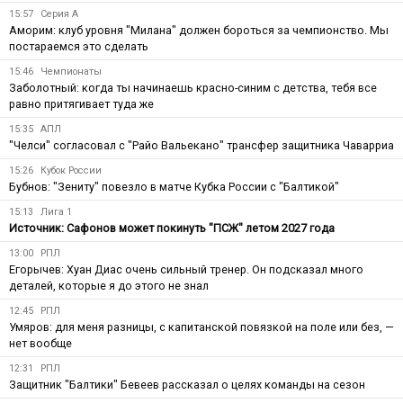
15:57
Серия А
Аморим: клуб уровня "Милана" должен бороться за чемпионство. Мы
постараемся это сделать
15:46
Чемпионаты
Заболотный: когда ты начинаешь красно-синим с детства, тебя все
равно притягивает туда же
15:35
АПЛ
"Челси" согласовал с "Райо Вальекано" трансфер защитника Чаварриа
15:26
Кубок России
Бубнов: "Зениту" повезло в матче Кубка России с "Балтикой"
15:13
Лига 1
Источник: Сафонов может покинуть "ПСЖ" летом 2027 года
13:00
РПЛ
Егорычев: Хуан Диас очень сильный тренер. Он подсказал много
деталей, которые я до этого не знал
12:45
РПЛ
Умяров: для меня разницы, с капитанской повязкой на поле или без, —
нет вообще
12:31
РПЛ
Защитник "Балтики" Бевеев рассказал о целях команды на сезон