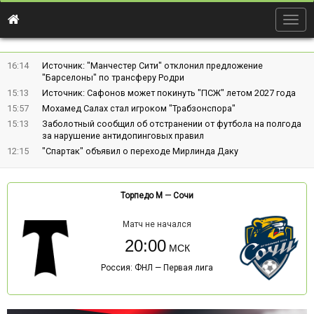
Togg
navig
16:14
Источник: "Манчестер Сити" отклонил предложение
"Барселоны" по трансферу Родри
15:13
Источник: Сафонов может покинуть "ПСЖ" летом 2027 года
15:57
Мохамед Салах стал игроком "Трабзонспора"
15:13
Заболотный сообщил об отстранении от футбола на полгода
за нарушение антидопинговых правил
12:15
"Спартак" объявил о переходе Мирлинда Даку
Торпедо М
—
Сочи
Матч не начался
20:00
Россия: ФНЛ — Первая лига