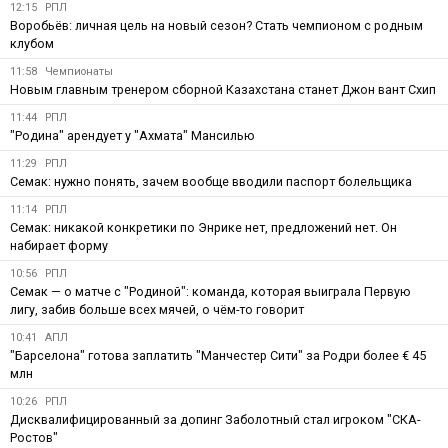
12:15
РПЛ
Воробьёв: личная цель на новый сезон? Стать чемпионом с родным
клубом
11:58
Чемпионаты
Новым главным тренером сборной Казахстана станет Джон вант Схип
11:44
РПЛ
"Родина" арендует у "Ахмата" Мансилью
11:29
РПЛ
Семак: нужно понять, зачем вообще вводили паспорт болельщика
11:14
РПЛ
Семак: никакой конкретики по Энрике нет, предложений нет. Он
набирает форму
10:56
РПЛ
Семак — о матче с "Родиной": команда, которая выиграла Первую
лигу, забив больше всех мячей, о чём-то говорит
10:41
АПЛ
"Барселона" готова заплатить "Манчестер Сити" за Родри более € 45
млн
10:26
РПЛ
Дисквалифицированный за допинг Заболотный стал игроком "СКА-
Ростов"