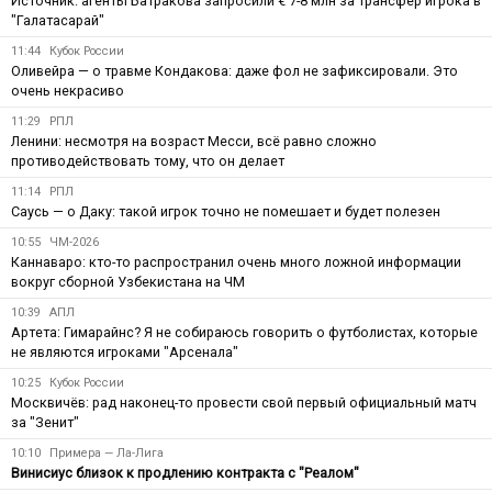
Источник: агенты Батракова запросили € 7-8 млн за трансфер игрока в
"Галатасарай"
11:44
Кубок России
Оливейра — о травме Кондакова: даже фол не зафиксировали. Это
очень некрасиво
11:29
РПЛ
Ленини: несмотря на возраст Месси, всё равно сложно
противодействовать тому, что он делает
11:14
РПЛ
Саусь — о Даку: такой игрок точно не помешает и будет полезен
10:55
ЧМ-2026
Каннаваро: кто-то распространил очень много ложной информации
вокруг сборной Узбекистана на ЧМ
10:39
АПЛ
Артета: Гимарайнс? Я не собираюсь говорить о футболистах, которые
не являются игроками "Арсенала"
10:25
Кубок России
Москвичёв: рад наконец-то провести свой первый официальный матч
за "Зенит"
10:10
Примера — Ла-Лига
Винисиус близок к продлению контракта с "Реалом"