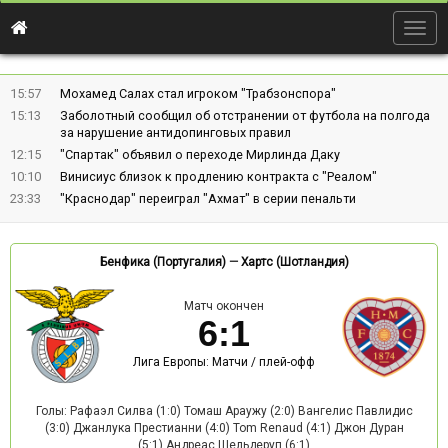
Togg
navig
15:57
Мохамед Салах стал игроком "Трабзонспора"
15:13
Заболотный сообщил об отстранении от футбола на полгода
за нарушение антидопинговых правил
12:15
"Спартак" объявил о переходе Мирлинда Даку
10:10
Винисиус близок к продлению контракта с "Реалом"
23:33
"Краснодар" переиграл "Ахмат" в серии пенальти
Бенфика (Португалия)
—
Хартс (Шотландия)
Матч окончен
6
:
1
Лига Европы: Матчи / плей-офф
Голы: Рафаэл Силва (1:0) Томаш Араужу (2:0) Вангелис Павлидис
(3:0) Джанлука Престианни (4:0) Tom Renaud (4:1) Джон Дуран
(5:1) Андреас Шельдеруп (6:1)