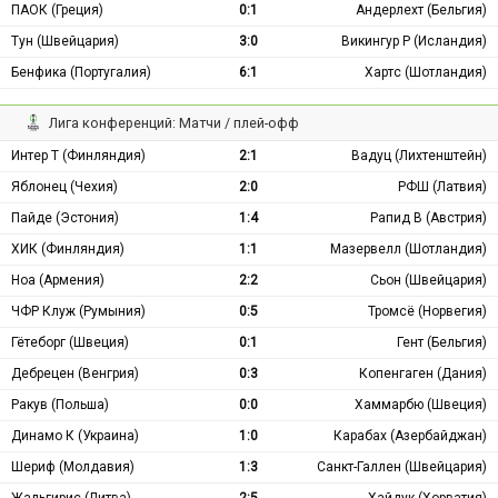
ПАОК (Греция)
0:1
Андерлехт (Бельгия)
Тун (Швейцария)
3:0
Викингур Р (Исландия)
Бенфика (Португалия)
6:1
Хартс (Шотландия)
Лига конференций: Матчи / плей-офф
Интер Т (Финляндия)
2:1
Вадуц (Лихтенштейн)
Яблонец (Чехия)
2:0
РФШ (Латвия)
Пайде (Эстония)
1:4
Рапид В (Австрия)
ХИК (Финляндия)
1:1
Мазервелл (Шотландия)
Ноа (Армения)
2:2
Сьон (Швейцария)
ЧФР Клуж (Румыния)
0:5
Тромсё (Норвегия)
Гётеборг (Швеция)
0:1
Гент (Бельгия)
Дебрецен (Венгрия)
0:3
Копенгаген (Дания)
Ракув (Польша)
0:0
Хаммарбю (Швеция)
Динамо К (Украина)
1:0
Карабах (Азербайджан)
Шериф (Молдавия)
1:3
Санкт-Галлен (Швейцария)
Жальгирис (Литва)
2:5
Хайдук (Хорватия)