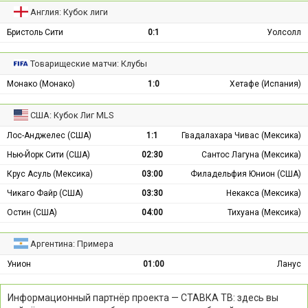
Англия: Кубок лиги
Бристоль Сити
0:1
Уолсолл
Товарищеские матчи: Клубы
Монако (Монако)
1:0
Хетафе (Испания)
США: Кубок Лиг MLS
Лос-Анджелес (США)
1:1
Гвадалахара Чивас (Мексика)
Нью-Йорк Сити (США)
02:30
Сантос Лагуна (Мексика)
Крус Асуль (Мексика)
03:00
Филадельфия Юнион (США)
Чикаго Файр (США)
03:30
Некакса (Мексика)
Остин (США)
04:00
Тихуана (Мексика)
Аргентина: Примера
Унион
01:00
Ланус
Информационный партнёр проекта — СТАВКА ТВ: здесь вы