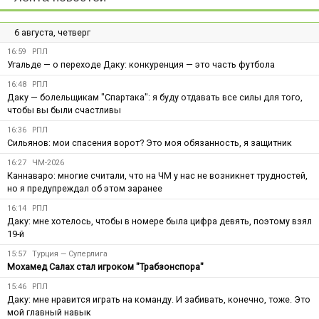
6 августа, четверг
16:59
РПЛ
Угальде — о переходе Даку: конкуренция — это часть футбола
16:48
РПЛ
Даку — болельщикам "Спартака": я буду отдавать все силы для того,
чтобы вы были счастливы
16:36
РПЛ
Сильянов: мои спасения ворот? Это моя обязанность, я защитник
16:27
ЧМ-2026
Каннаваро: многие считали, что на ЧМ у нас не возникнет трудностей,
но я предупреждал об этом заранее
16:14
РПЛ
Даку: мне хотелось, чтобы в номере была цифра девять, поэтому взял
19-й
15:57
Турция — Суперлига
Мохамед Салах стал игроком "Трабзонспора"
15:46
РПЛ
Даку: мне нравится играть на команду. И забивать, конечно, тоже. Это
мой главный навык