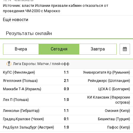
16:14
Чемпионаты
Источник: власти Испании призвали кабмин отказаться от
проведения ЧМ-2030 с Марокко
Ещё новости
Результаты онлайн
Вчера
Сегодня
Завтра
Лига Европы: Матчи / плей-офф
КуПС (Финляндия)
1:1
Университатя Кр (Румыния)
Ягеллония (Польша)
2:1
Рейнджерс (Шотландия)
Маккаби Т-А (Израиль)
0:3
ЦСКА С (Болгария)
КИ Клаксвик (Фарерские
Лех П (Польша)
1:0
острова)
Линкольн (Гибралтар)
1:1
Омония (Кипр)
Градец-Кралове (Чехия)
0:1
Бешикташ (Турция)
Ред Булл Зальцбург (Австрия)
1:0
Пафос (Кипр)