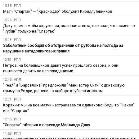
15:35
РПЛ
Матч "Спартак" — "Краснодар" обслужит Кирилл Левников
15:26
РПЛ
Даку: всем в моём окружении, включая агента, я сказал, что поменяю
"Рубин" только на "Спартак"
15:13
РПЛ
Заболотный сообщил об отстранении от футбола на полгода за
нарушение антидопинговых правил
12:59
РПЛ
Петров: на болельщиков давит успех прошлого сезона, и они
пытаются давить на нас ожиданиями
12:45
АПЛ
"Реал" и "Барселона" предложили "Манчестер Сити" одинаковую
сумму за Родри, решение о выборе клуба за игроком
12:31
РПЛ
Корякин: мы на все матчи настраиваемся одинаково. Будь то "Факел"
или "Спартак"
12:15
РПЛ
"Спартак" объявил о переходе Мирлинда Даку
11:58
РПЛ