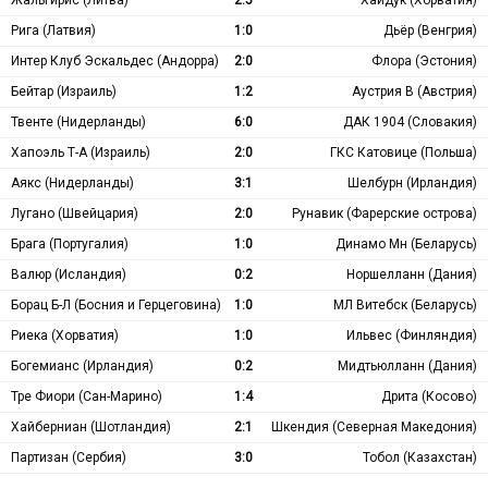
Рига (Латвия)
1:0
Дьёр (Венгрия)
Интер Клуб Эскальдес (Андорра)
2:0
Флора (Эстония)
Бейтар (Израиль)
1:2
Аустрия В (Австрия)
Твенте (Нидерланды)
6:0
ДАК 1904 (Словакия)
Хапоэль Т-А (Израиль)
2:0
ГКС Катовице (Польша)
Аякс (Нидерланды)
3:1
Шелбурн (Ирландия)
Лугано (Швейцария)
2:0
Рунавик (Фарерские острова)
Брага (Португалия)
1:0
Динамо Мн (Беларусь)
Валюр (Исландия)
0:2
Норшелланн (Дания)
Борац Б-Л (Босния и Герцеговина)
1:0
МЛ Витебск (Беларусь)
Риека (Хорватия)
1:0
Ильвес (Финляндия)
Богемианс (Ирландия)
0:2
Мидтьюлланн (Дания)
Тре Фиори (Сан-Марино)
1:4
Дрита (Косово)
Хайберниан (Шотландия)
2:1
Шкендия (Северная Македония)
Партизан (Сербия)
3:0
Тобол (Казахстан)