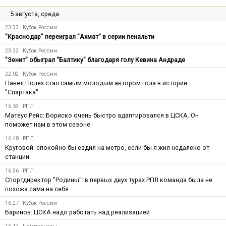
5 августа, среда
23:33
Кубок России
"Краснодар" переиграл "Ахмат" в серии пенальти
23:32
Кубок России
"Зенит" обыграл "Балтику" благодаря голу Кевина Андраде
22:02
Кубок России
Павел Полех стал самым молодым автором гола в истории
"Спартака"
16:59
РПЛ
Матеус Рейс: Бориско очень быстро адаптировался в ЦСКА. Он
поможет нам в этом сезоне
16:48
РПЛ
Круговой: спокойно бы ездил на метро, если бы я жил недалеко от
станции
16:36
РПЛ
Спортдиректор "Родины": в первых двух турах РПЛ команда была не
похожа сама на себя
16:27
Кубок России
Баринов: ЦСКА надо работать над реализацией