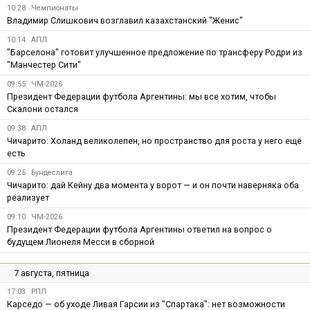
10:28
Чемпионаты
Владимир Слишкович возглавил казахстанский "Женис"
10:14
АПЛ
"Барселона" готовит улучшенное предложение по трансферу Родри из
"Манчестер Сити"
09:55
ЧМ-2026
Президент Федерации футбола Аргентины: мы все хотим, чтобы
Скалони остался
09:38
АПЛ
Чичарито: Холанд великолепен, но пространство для роста у него ещё
есть
09:25
Бундеслига
Чичарито: дай Кейну два момента у ворот — и он почти наверняка оба
реализует
09:10
ЧМ-2026
Президент Федерации футбола Аргентины ответил на вопрос о
будущем Лионеля Месси в сборной
7 августа, пятница
17:03
РПЛ
Карседо — об уходе Ливая Гарсии из "Спартака": нет возможности