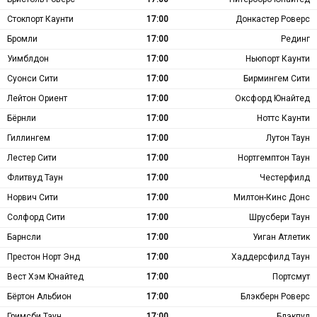
Стокпорт Каунти
17:00
Донкастер Роверс
Бромли
17:00
Рединг
Уимблдон
17:00
Ньюпорт Каунти
Суонси Сити
17:00
Бирмингем Сити
Лейтон Ориент
17:00
Оксфорд Юнайтед
Бёрнли
17:00
Ноттс Каунти
Гиллингем
17:00
Лутон Таун
Лестер Сити
17:00
Нортгемптон Таун
Флитвуд Таун
17:00
Честерфилд
Норвич Сити
17:00
Милтон-Кинс Донс
Солфорд Сити
17:00
Шрусбери Таун
Барнсли
17:00
Уиган Атлетик
Престон Норт Энд
17:00
Хаддерсфилд Таун
Вест Хэм Юнайтед
17:00
Портсмут
Бёртон Альбион
17:00
Блэкберн Роверс
Гримсби Таун
17:00
Блэкпул