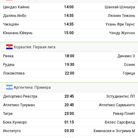
Циндао Хайню
14:00
Шанхай Шэньхуа
Далянь Инбо
14:35
Ляонин Тежэнь
Чжэцзян
14:35
Ухань Фри Таунс
Юньнань Юйкунь
15:00
Чэнду Жунчэн
Хорватия: Первая лига
Риека
18:00
Динамо З
Рудеш
19:30
Осиек
Локомотива
22:00
Горица
Аргентина: Примера
Депортиво Риестра
20:45
Эстудиантес ЛП
Атлетико Тукуман
20:45
Атлетико Сармьенто
Тигре
23:00
Ривер Плейт
Бока Хуниорс
01:15
Велес Сарсфилд
Институто
03:30
Химнасия и Эсгрима М