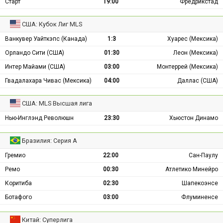
Старт
19:00
Фредрикстад
США: Кубок Лиг MLS
Ванкувер Уайткэпс (Канада)
1:3
Хуарес (Мексика)
Орландо Сити (США)
01:30
Леон (Мексика)
Интер Майами (США)
03:00
Монтеррей (Мексика)
Гвадалахара Чивас (Мексика)
04:00
Даллас (США)
США: MLS Высшая лига
Нью-Инглэнд Революшн
23:30
Хьюстон Динамо
Бразилия: Серия А
Гремио
22:00
Сан-Паулу
Ремо
00:30
Атлетико Минейро
Коритиба
02:30
Шапекоэнсе
Ботафого
03:00
Флуминенсе
Китай: Суперлига