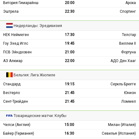
Витория Гимарайнш
20:00
Арока
Эштрела
22:30
Спортинг
Нидерланды: Эредивизия
НЕК Неймеген
17:30
Телстар
Гоу Эхед Иглс
19:45
Виллем II
ПСВ Эйндховен
21:00
Фортуна
АЗ Алкмар
22:00
АДО Ден Хааг
Бельгия: Лига Жюпиле
Стандард
19:15
Серкль Брюгге
Вестерло
21:45
Юнион
Сент-Трюйден
21:45
Ломмел
Товарищеские матчи: Клубы
Челси (Англия)
15:00
Милан (Италия)
Байер (Германия)
16:30
Севилья (Испания)