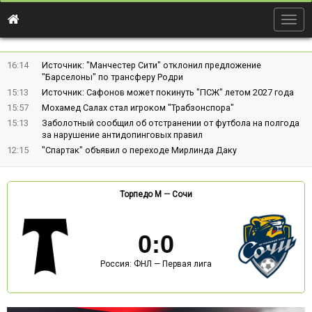
Togg
navig
16:14
Источник: "Манчестер Сити" отклонил предложение
"Барселоны" по трансферу Родри
15:13
Источник: Сафонов может покинуть "ПСЖ" летом 2027 года
15:57
Мохамед Салах стал игроком "Трабзонспора"
15:13
Заболотный сообщил об отстранении от футбола на полгода
за нарушение антидопинговых правил
12:15
"Спартак" объявил о переходе Мирлинда Даку
Торпедо М
—
Сочи
0
:
0
Россия: ФНЛ — Первая лига