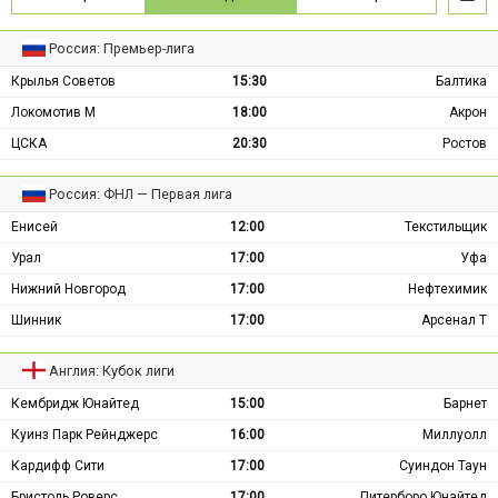
Россия: Премьер-лига
Крылья Советов
15:30
Балтика
Локомотив М
18:00
Акрон
ЦСКА
20:30
Ростов
Россия: ФНЛ — Первая лига
Енисей
12:00
Текстильщик
Урал
17:00
Уфа
Нижний Новгород
17:00
Нефтехимик
Шинник
17:00
Арсенал Т
Англия: Кубок лиги
Кембридж Юнайтед
15:00
Барнет
Куинз Парк Рейнджерс
16:00
Миллуолл
Кардифф Сити
17:00
Суиндон Таун
Бристоль Роверс
17:00
Питерборо Юнайтед