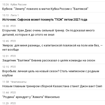
15:26
Кубок России
Бубнов: "Зениту" повезло в матче Кубка России с "Балтикой"
15:13
Лига 1
Источник: Сафонов может покинуть "ПСЖ" летом 2027 года
13:00
РПЛ
Егорычев: Хуан Диас очень сильный тренер. Он подсказал много
деталей, которые я до этого не знал
12:45
РПЛ
Умяров: для меня разницы, с капитанской повязкой на поле или без, —
нет вообще
12:31
РПЛ
Защитник "Балтики" Бевеев рассказал о целях команды на сезон
12:15
РПЛ
Воробьёв: личная цель на новый сезон? Стать чемпионом с родным
клубом
11:58
Чемпионаты
Новым главным тренером сборной Казахстана станет Джон вант Схип
11:44
РПЛ
"Родина" арендует у "Ахмата" Мансилью
11:29
РПЛ