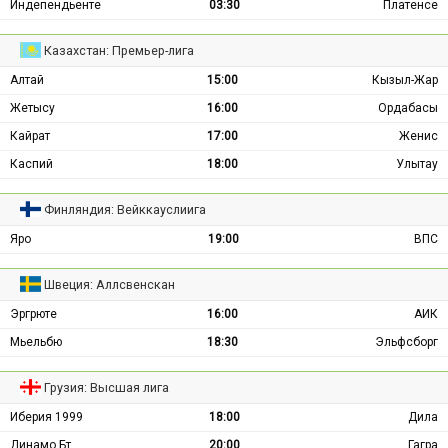
Индепендьенте
03:30
Платенсе
Казахстан: Премьер-лига
Алтай
15:00
Кызыл-Жар
Жетысу
16:00
Ордабасы
Кайрат
17:00
Женис
Каспий
18:00
Улытау
Финляндия: Вейккауслиига
Яро
19:00
ВПС
Швеция: Аллсвенскан
Эргрюте
16:00
АИК
Мьельбю
18:30
Эльфсборг
Грузия: Высшая лига
Иберия 1999
18:00
Дила
Динамо Бт
20:00
Гагра