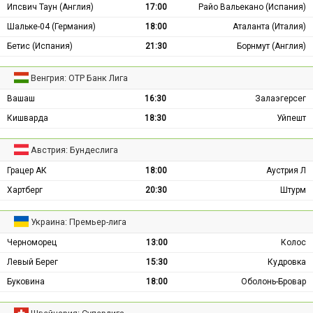
Ипсвич Таун (Англия)
17:00
Райо Вальекано (Испания)
Шальке-04 (Германия)
18:00
Аталанта (Италия)
Бетис (Испания)
21:30
Борнмут (Англия)
Венгрия: ОТР Банк Лига
Вашаш
16:30
Залаэгерсег
Кишварда
18:30
Уйпешт
Австрия: Бундеслига
Грацер АК
18:00
Аустрия Л
Хартберг
20:30
Штурм
Украина: Премьер-лига
Черноморец
13:00
Колос
Левый Берег
15:30
Кудровка
Буковина
18:00
Оболонь-Бровар