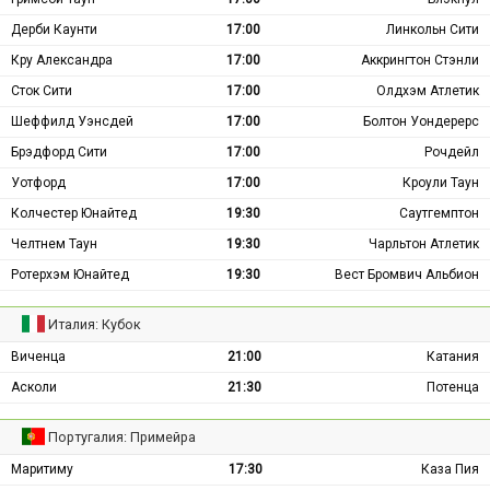
Дерби Каунти
17:00
Линкольн Сити
Кру Александра
17:00
Аккрингтон Стэнли
Сток Сити
17:00
Олдхэм Атлетик
Шеффилд Уэнсдей
17:00
Болтон Уондерерс
Брэдфорд Сити
17:00
Рочдейл
Уотфорд
17:00
Кроули Таун
Колчестер Юнайтед
19:30
Саутгемптон
Челтнем Таун
19:30
Чарльтон Атлетик
Ротерхэм Юнайтед
19:30
Вест Бромвич Альбион
Италия: Кубок
Виченца
21:00
Катания
Асколи
21:30
Потенца
Португалия: Примейра
Маритиму
17:30
Каза Пия