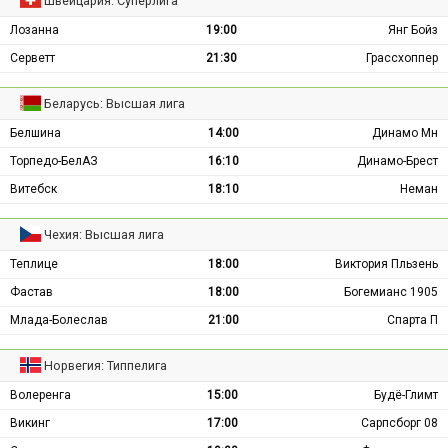
Швейцария: Суперлига
Лозанна
19:00
Янг Бойз
Серветт
21:30
Грассхоппер
Беларусь: Высшая лига
Белшина
14:00
Динамо Мн
Торпедо-БелАЗ
16:10
Динамо-Брест
Витебск
18:10
Неман
Чехия: Высшая лига
Теплице
18:00
Виктория Пльзень
Фастав
18:00
Богемианс 1905
Млада-Болеслав
21:00
Спарта П
Норвегия: Типпелига
Волеренга
15:00
Будё-Глимт
Викинг
17:00
Сарпсборг 08