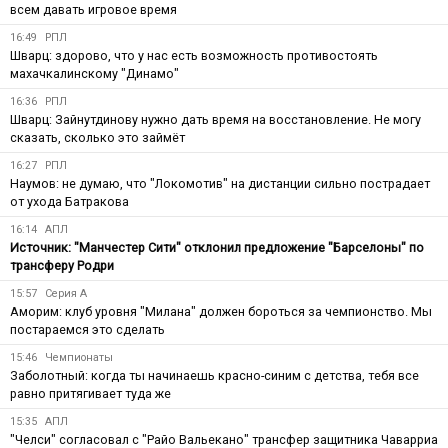
всем давать игровое время
16:49
РПЛ
Шварц: здорово, что у нас есть возможность противостоять
махачкалинскому "Динамо"
16:36
РПЛ
Шварц: Зайнутдинову нужно дать время на восстановление. Не могу
сказать, сколько это займёт
16:27
РПЛ
Наумов: не думаю, что "Локомотив" на дистанции сильно пострадает
от ухода Батракова
16:14
АПЛ
Источник: "Манчестер Сити" отклонил предложение "Барселоны" по
трансферу Родри
15:57
Серия А
Аморим: клуб уровня "Милана" должен бороться за чемпионство. Мы
постараемся это сделать
15:46
Чемпионаты
Заболотный: когда ты начинаешь красно-синим с детства, тебя все
равно притягивает туда же
15:35
АПЛ
"Челси" согласовал с "Райо Вальекано" трансфер защитника Чаварриа