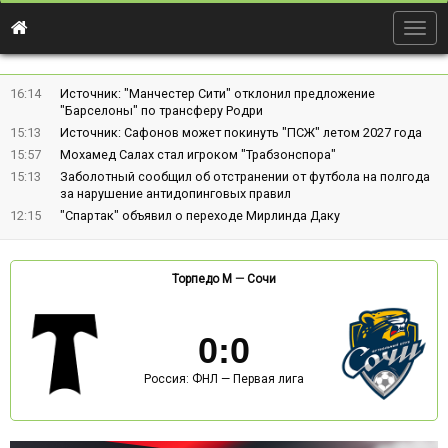
Togg
navig
16:14
Источник: "Манчестер Сити" отклонил предложение
"Барселоны" по трансферу Родри
15:13
Источник: Сафонов может покинуть "ПСЖ" летом 2027 года
15:57
Мохамед Салах стал игроком "Трабзонспора"
15:13
Заболотный сообщил об отстранении от футбола на полгода
за нарушение антидопинговых правил
12:15
"Спартак" объявил о переходе Мирлинда Даку
Торпедо М
—
Сочи
0
:
0
Россия: ФНЛ — Первая лига