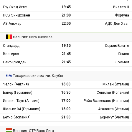
Гоу Эхед Иглс
19:45
Виллем II
ПСВ Эйндховен
21:00
Фортуна
АЗ Алкмар
22:00
АДО Ден Хааг
Бельгия: Лига Жюпиле
Стандард
19:15
Серкль Брюгге
Вестерло
21:45
Юнион
Сент-Трюйден
21:45
Ломмел
Товарищеские матчи: Клубы
Челси (Англия)
15:00
Милан (Италия)
Байер (Германия)
16:30
Севилья (Испания)
Ипсвич Таун (Англия)
17:00
Райо Вальекано (Испания)
Шальке-04 (Германия)
18:00
Аталанта (Италия)
Бетис (Испания)
21:30
Борнмут (Англия)
Венгрия: ОТР Банк Лига