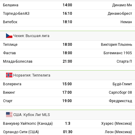
Белшина
14:00
Динамо Мн
Торпедо-БелАЗ
16:10
Динамо-Брест
Витебск
18:10
Неман
Чехия: Высшая лига
Теплице
18:00
Виктория Пльзень
Фастав
18:00
Богемианс 1905
Млада-Болеслав
21:00
Спарта П
Норвегия: Типпелига
Волеренга
15:00
Будё-Глимт
Викинг
17:00
Сарпсборг 08
Старт
19:00
Фредрикстад
США: Кубок Лиг MLS
Ванкувер Уайткэпс (Канада)
1:3
Хуарес (Мексика)
Орландо Сити (США)
01:30
Леон (Мексика)