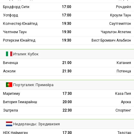
Брэдфорд Сити
17:00
Рочдейл
Уотфорд
17:00
Кроули Таун
Колчестер Юнайтед
19:30
Саутгемптон
Челтнем Таун
19:30
Чарльтон Атлетик
Ротерхэм Юнайтед
19:30
Вест Бромвич Альбион
Италия: Кубок
Виченца
21:00
Катания
Асколи
21:30
Потенца
Португалия: Примейра
Маритиму
17:30
Каза Пия
Витория Гимарайнш
20:00
Арока
Эштрела
22:30
Спортинг
Нидерланды: Эредивизия
НЕК Неймеген
17:30
Телстар