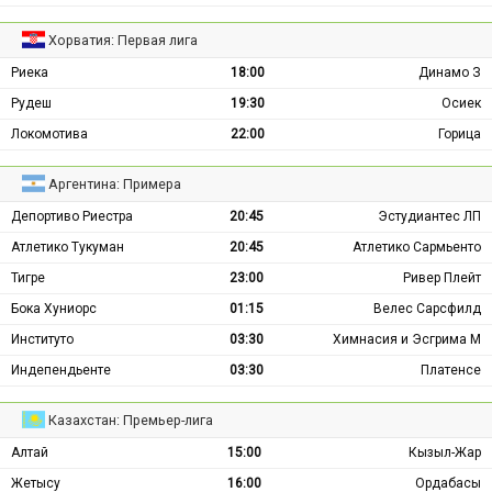
Хорватия: Первая лига
Риека
18:00
Динамо З
Рудеш
19:30
Осиек
Локомотива
22:00
Горица
Аргентина: Примера
Депортиво Риестра
20:45
Эстудиантес ЛП
Атлетико Тукуман
20:45
Атлетико Сармьенто
Тигре
23:00
Ривер Плейт
Бока Хуниорс
01:15
Велес Сарсфилд
Институто
03:30
Химнасия и Эсгрима М
Индепендьенте
03:30
Платенсе
Казахстан: Премьер-лига
Алтай
15:00
Кызыл-Жар
Жетысу
16:00
Ордабасы