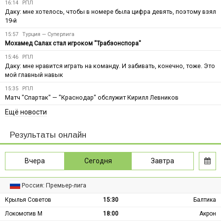
16:14
РПЛ
Даку: мне хотелось, чтобы в номере была цифра девять, поэтому взял
19-й
15:57
Турция — Суперлига
Мохамед Салах стал игроком "Трабзонспора"
15:46
РПЛ
Даку: мне нравится играть на команду. И забивать, конечно, тоже. Это
мой главный навык
15:35
РПЛ
Матч "Спартак" — "Краснодар" обслужит Кирилл Левников
Ещё новости
Результаты онлайн
Вчера
Сегодня
Завтра
Россия: Премьер-лига
Крылья Советов
15:30
Балтика
Локомотив М
18:00
Акрон