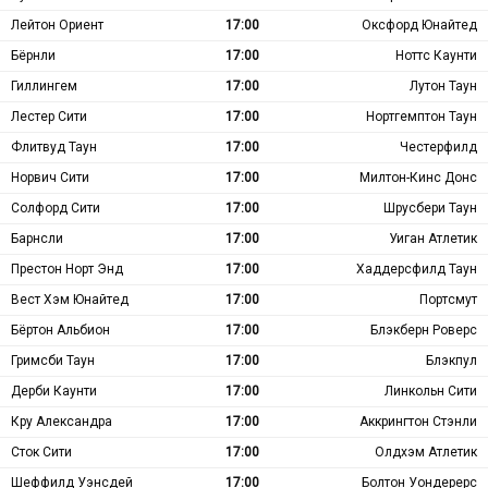
Лейтон Ориент
17:00
Оксфорд Юнайтед
Бёрнли
17:00
Ноттс Каунти
Гиллингем
17:00
Лутон Таун
Лестер Сити
17:00
Нортгемптон Таун
Флитвуд Таун
17:00
Честерфилд
Норвич Сити
17:00
Милтон-Кинс Донс
Солфорд Сити
17:00
Шрусбери Таун
Барнсли
17:00
Уиган Атлетик
Престон Норт Энд
17:00
Хаддерсфилд Таун
Вест Хэм Юнайтед
17:00
Портсмут
Бёртон Альбион
17:00
Блэкберн Роверс
Гримсби Таун
17:00
Блэкпул
Дерби Каунти
17:00
Линкольн Сити
Кру Александра
17:00
Аккрингтон Стэнли
Сток Сити
17:00
Олдхэм Атлетик
Шеффилд Уэнсдей
17:00
Болтон Уондерерс