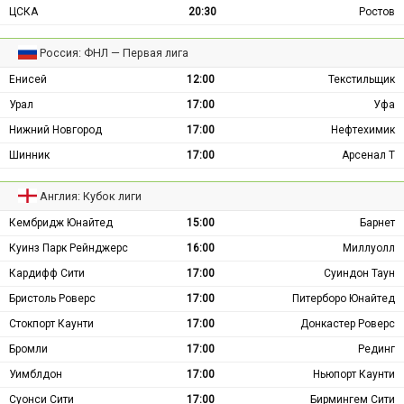
ЦСКА
20:30
Ростов
Россия: ФНЛ — Первая лига
Енисей
12:00
Текстильщик
Урал
17:00
Уфа
Нижний Новгород
17:00
Нефтехимик
Шинник
17:00
Арсенал Т
Англия: Кубок лиги
Кембридж Юнайтед
15:00
Барнет
Куинз Парк Рейнджерс
16:00
Миллуолл
Кардифф Сити
17:00
Суиндон Таун
Бристоль Роверс
17:00
Питерборо Юнайтед
Стокпорт Каунти
17:00
Донкастер Роверс
Бромли
17:00
Рединг
Уимблдон
17:00
Ньюпорт Каунти
Суонси Сити
17:00
Бирмингем Сити