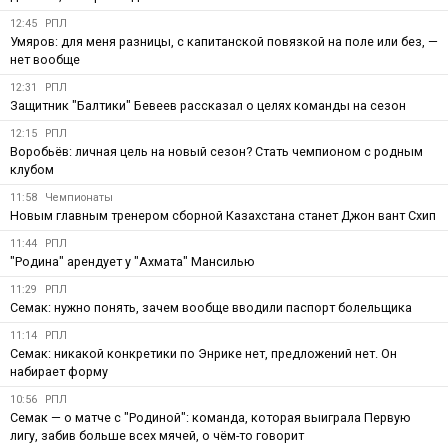
12:45
РПЛ
Умяров: для меня разницы, с капитанской повязкой на поле или без, —
нет вообще
12:31
РПЛ
Защитник "Балтики" Бевеев рассказал о целях команды на сезон
12:15
РПЛ
Воробьёв: личная цель на новый сезон? Стать чемпионом с родным
клубом
11:58
Чемпионаты
Новым главным тренером сборной Казахстана станет Джон вант Схип
11:44
РПЛ
"Родина" арендует у "Ахмата" Мансилью
11:29
РПЛ
Семак: нужно понять, зачем вообще вводили паспорт болельщика
11:14
РПЛ
Семак: никакой конкретики по Энрике нет, предложений нет. Он
набирает форму
10:56
РПЛ
Семак — о матче с "Родиной": команда, которая выиграла Первую
лигу, забив больше всех мячей, о чём-то говорит