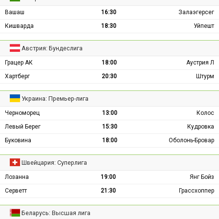
Вашаш
16:30
Залаэгерсег
Кишварда
18:30
Уйпешт
Австрия: Бундеслига
Грацер АК
18:00
Аустрия Л
Хартберг
20:30
Штурм
Украина: Премьер-лига
Черноморец
13:00
Колос
Левый Берег
15:30
Кудровка
Буковина
18:00
Оболонь-Бровар
Швейцария: Суперлига
Лозанна
19:00
Янг Бойз
Серветт
21:30
Грассхоппер
Беларусь: Высшая лига