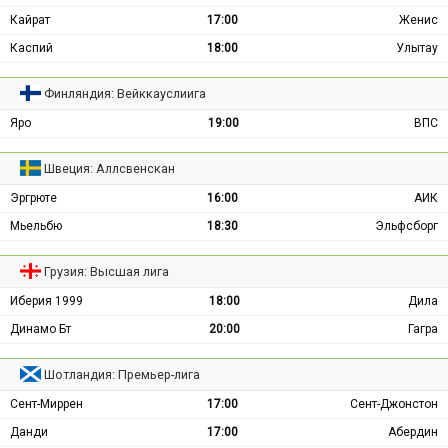
Кайрат
17:00
Женис
Каспий
18:00
Улытау
Финляндия: Вейккауслиига
Яро
19:00
ВПС
Швеция: Аллсвенскан
Эргрюте
16:00
АИК
Мьельбю
18:30
Эльфсборг
Грузия: Высшая лига
Иберия 1999
18:00
Дила
Динамо Бт
20:00
Гагра
Шотландия: Премьер-лига
Сент-Миррен
17:00
Сент-Джонстон
Данди
17:00
Абердин