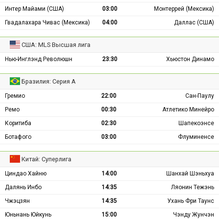
Интер Майами (США)
03:00
Монтеррей (Мексика)
Гвадалахара Чивас (Мексика)
04:00
Даллас (США)
США: MLS Высшая лига
Нью-Инглэнд Революшн
23:30
Хьюстон Динамо
Бразилия: Серия А
Гремио
22:00
Сан-Паулу
Ремо
00:30
Атлетико Минейро
Коритиба
02:30
Шапекоэнсе
Ботафого
03:00
Флуминенсе
Китай: Суперлига
Циндао Хайню
14:00
Шанхай Шэньхуа
Далянь Инбо
14:35
Ляонин Тежэнь
Чжэцзян
14:35
Ухань Фри Таунс
Юньнань Юйкунь
15:00
Чэнду Жунчэн