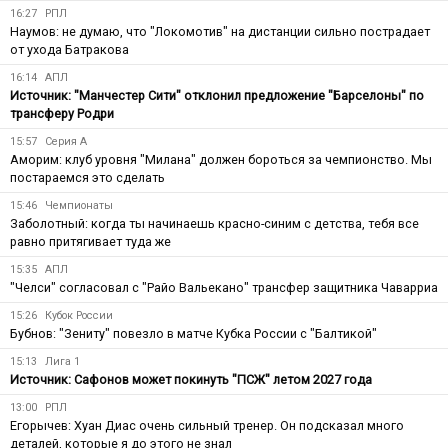
16:27
РПЛ
Наумов: не думаю, что "Локомотив" на дистанции сильно пострадает
от ухода Батракова
16:14
АПЛ
Источник: "Манчестер Сити" отклонил предложение "Барселоны" по
трансферу Родри
15:57
Серия А
Аморим: клуб уровня "Милана" должен бороться за чемпионство. Мы
постараемся это сделать
15:46
Чемпионаты
Заболотный: когда ты начинаешь красно-синим с детства, тебя все
равно притягивает туда же
15:35
АПЛ
"Челси" согласовал с "Райо Вальекано" трансфер защитника Чаварриа
15:26
Кубок России
Бубнов: "Зениту" повезло в матче Кубка России с "Балтикой"
15:13
Лига 1
Источник: Сафонов может покинуть "ПСЖ" летом 2027 года
13:00
РПЛ
Егорычев: Хуан Диас очень сильный тренер. Он подсказал много
деталей, которые я до этого не знал