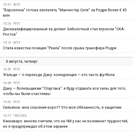
10:41
АПЛ
"Барселона" готова заплатить "Манчестер Сити" за Родри более € 45
млн
10:26
РПЛ
Дисквалифицированный за допинг Заболотный стал игроком "СКА-
Ростов"
10:10
АПЛ
Стала известна позиция "Реала" после срыва трансфера Родри
6 августа, четверг
16:59
РПЛ
Угальде — о переходе Даку: конкуренция — это часть футбола
16:48
РПЛ
Даку — болельщикам "Спартака": я буду отдавать все силы для того,
чтобы вы были счастливы
16:36
РПЛ
Сильянов: мои спасения ворот? Это моя обязанность, я защитник
16:27
ЧМ-2026
Каннаваро: многие считали, что на ЧМ у нас не возникнет трудностей,
но я предупреждал об этом заранее