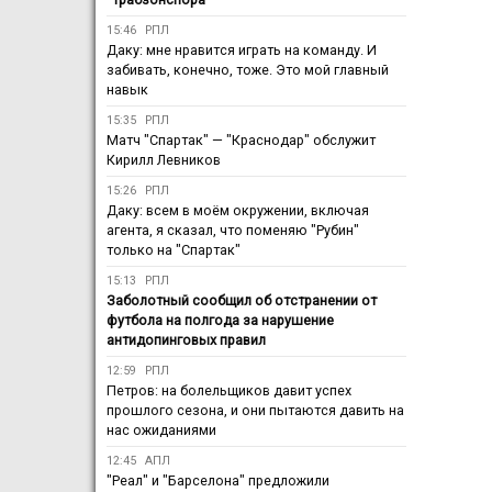
15:46
РПЛ
Даку: мне нравится играть на команду. И
забивать, конечно, тоже. Это мой главный
навык
15:35
РПЛ
Матч "Спартак" — "Краснодар" обслужит
Кирилл Левников
15:26
РПЛ
Даку: всем в моём окружении, включая
агента, я сказал, что поменяю "Рубин"
только на "Спартак"
15:13
РПЛ
Заболотный сообщил об отстранении от
футбола на полгода за нарушение
антидопинговых правил
12:59
РПЛ
Петров: на болельщиков давит успех
прошлого сезона, и они пытаются давить на
нас ожиданиями
12:45
АПЛ
"Реал" и "Барселона" предложили