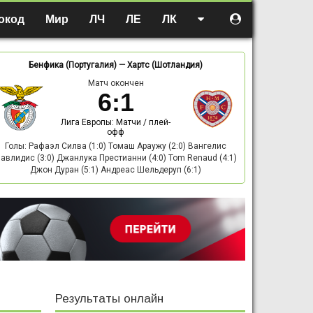
окод
Мир
ЛЧ
ЛЕ
ЛК
Бенфика (Португалия)
—
Хартс (Шотландия)
Матч окончен
6
:
1
Лига Европы: Матчи / плей-
офф
Голы: Рафаэл Силва (1:0) Томаш Араужу (2:0) Вангелис
авлидис (3:0) Джанлука Престианни (4:0) Tom Renaud (4:1)
Джон Дуран (5:1) Андреас Шельдеруп (6:1)
Результаты онлайн