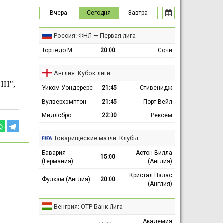
Вчера
Сегодня
Завтра
Россия: ФНЛ — Первая лига
Торпедо М
20:00
Сочи
Англия: Кубок лиги
НН",
Уиком Уондерерс
21:45
Стивенидж
Вулверхэмптон
21:45
Порт Вейл
Мидлсбро
22:00
Рексем
Товарищеские матчи: Клубы
Бавария
Астон Вилла
15:00
(Германия)
(Англия)
Кристал Пэлас
Фулхэм (Англия)
20:00
(Англия)
Венгрия: ОТР Банк Лига
Академия