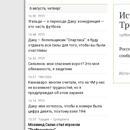
6 августа, четверг
Ис
16:59
РПЛ
Тр
Угальде — о переходе Даку: конкуренция —
это часть футбола
16:48
РПЛ
суббот
Даку — болельщикам "Спартака": я буду
отдавать все силы для того, чтобы вы были
Росс
счастливы
сообщ
16:36
РПЛ
Сильянов: мои спасения ворот? Это моя
обязанность, я защитник
Исто
16:27
ЧМ-2026
Каннаваро: многие считали, что на ЧМ у нас
не возникнет трудностей, но я
предупреждал об этом заранее
16:14
РПЛ
Даку: мне хотелось, чтобы в номере была
цифра девять, поэтому взял 19-й
15:57
Турция — Суперлига
Мохамед Салах стал игроком
"Трабзонспора"