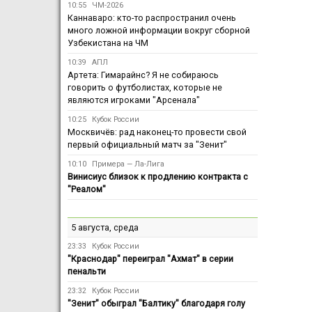
10:55
ЧМ-2026
Каннаваро: кто-то распространил очень
много ложной информации вокруг сборной
Узбекистана на ЧМ
10:39
АПЛ
Артета: Гимарайнс? Я не собираюсь
говорить о футболистах, которые не
являются игроками "Арсенала"
10:25
Кубок России
Москвичёв: рад наконец-то провести свой
первый официальный матч за "Зенит"
10:10
Примера — Ла-Лига
Винисиус близок к продлению контракта с
"Реалом"
5 августа, среда
23:33
Кубок России
"Краснодар" переиграл "Ахмат" в серии
пенальти
23:32
Кубок России
"Зенит" обыграл "Балтику" благодаря голу