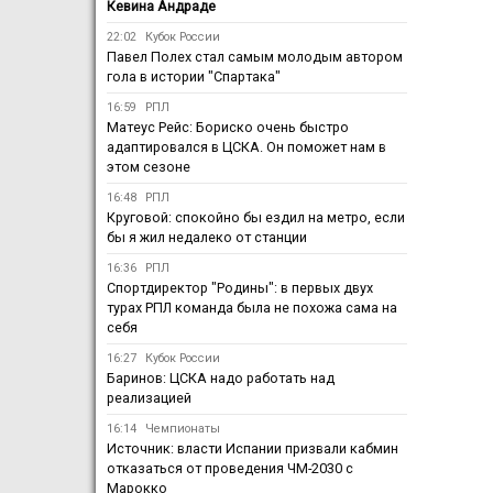
Кевина Андраде
22:02
Кубок России
Павел Полех стал самым молодым автором
гола в истории "Спартака"
16:59
РПЛ
Матеус Рейс: Бориско очень быстро
адаптировался в ЦСКА. Он поможет нам в
этом сезоне
16:48
РПЛ
Круговой: спокойно бы ездил на метро, если
бы я жил недалеко от станции
16:36
РПЛ
Спортдиректор "Родины": в первых двух
турах РПЛ команда была не похожа сама на
себя
16:27
Кубок России
Баринов: ЦСКА надо работать над
реализацией
16:14
Чемпионаты
Источник: власти Испании призвали кабмин
отказаться от проведения ЧМ-2030 с
Марокко