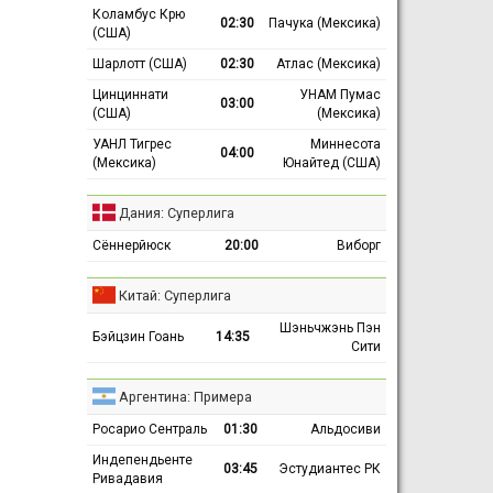
Коламбус Крю
02:30
Пачука (Мексика)
(США)
Шарлотт (США)
02:30
Атлас (Мексика)
Цинциннати
УНАМ Пумас
03:00
(США)
(Мексика)
УАНЛ Тигрес
Миннесота
04:00
(Мексика)
Юнайтед (США)
Дания: Суперлига
Сённерйюск
20:00
Виборг
Китай: Суперлига
Шэньчжэнь Пэн
Бэйцзин Гоань
14:35
Сити
Аргентина: Примера
Росарио Сентраль
01:30
Альдосиви
Индепендьенте
03:45
Эстудиантес РК
Ривадавия