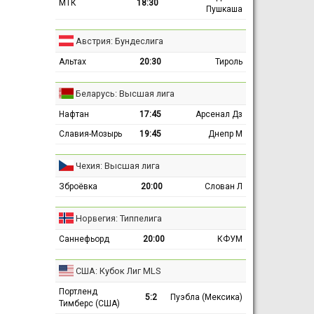
МТК
18:30
Пушкаша
Австрия: Бундеслига
Альтах
20:30
Тироль
Беларусь: Высшая лига
Нафтан
17:45
Арсенал Дз
Славия-Мозырь
19:45
Днепр М
Чехия: Высшая лига
Зброёвка
20:00
Слован Л
Норвегия: Типпелига
Саннефьорд
20:00
КФУМ
США: Кубок Лиг MLS
Портленд
5:2
Пуэбла (Мексика)
Тимберс (США)