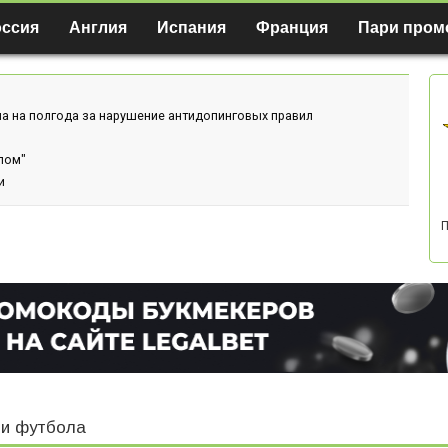
оссия
Англия
Испания
Франция
Пари пром
а на полгода за нарушение антидопинговых правил
лом"
и
П
и футбола