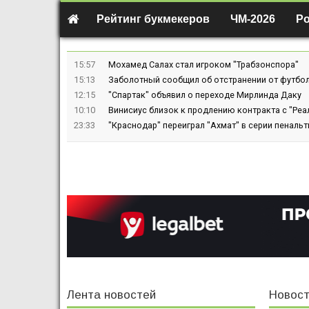
Рейтинг букмекеров
ЧМ-2026
Р
15:57
Мохамед Салах стал игроком "Трабзонспора"
15:13
Заболотный сообщил об отстранении от футбол
12:15
"Спартак" объявил о переходе Мирлинда Даку
10:10
Винисиус близок к продлению контракта с "Реа
23:33
"Краснодар" переиграл "Ахмат" в серии пенальт
Лента новостей
Новост