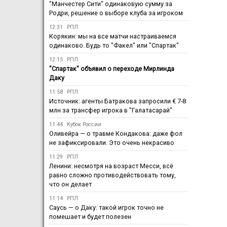
"Манчестер Сити" одинаковую сумму за
Родри, решение о выборе клуба за игроком
12:31
РПЛ
Корякин: мы на все матчи настраиваемся
одинаково. Будь то "Факел" или "Спартак"
12:15
РПЛ
"Спартак" объявил о переходе Мирлинда
Даку
11:58
РПЛ
Источник: агенты Батракова запросили € 7-8
млн за трансфер игрока в "Галатасарай"
11:44
Кубок России
Оливейра — о травме Кондакова: даже фол
не зафиксировали. Это очень некрасиво
11:29
РПЛ
Ленини: несмотря на возраст Месси, всё
равно сложно противодействовать тому,
что он делает
11:14
РПЛ
Саусь — о Даку: такой игрок точно не
помешает и будет полезен