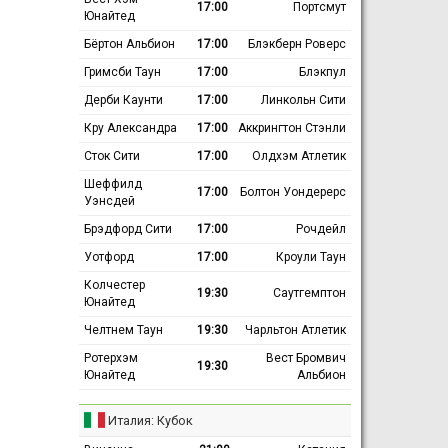
17:00
Портсмут
Юнайтед
Бёртон Альбион
17:00
Блэкберн Роверс
Гримсби Таун
17:00
Блэкпул
Дерби Каунти
17:00
Линкольн Сити
Кру Александра
17:00
Аккрингтон Стэнли
Сток Сити
17:00
Олдхэм Атлетик
Шеффилд
17:00
Болтон Уондерерс
Уэнсдей
Брэдфорд Сити
17:00
Рочдейл
Уотфорд
17:00
Кроули Таун
Колчестер
19:30
Саутгемптон
Юнайтед
Челтнем Таун
19:30
Чарльтон Атлетик
Ротерхэм
Вест Бромвич
19:30
Юнайтед
Альбион
Италия: Кубок