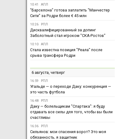
10:41
АПЛ
"Барселона" готова заплатить "Манчестер
Сити" за Родри более € 45 млн
10:26
РПЛ
Дисквалифицированный за допинг
Заболотный стал игроком "СКА-Ростов"
10:10
АПЛ
Стала известна позиция "Реала" после
срыва трансфера Родри
6 августа, четверг
16:59
РПЛ
Угальде — о переходе Даку: конкуренция —
это часть футбола
16:48
РПЛ
Даку — болельщикам "Спартака": я буду
отдавать все силы для того, чтобы вы были
счастливы
16:36
РПЛ
Сильянов: мои спасения ворот? Это моя
обязанность, я защитник