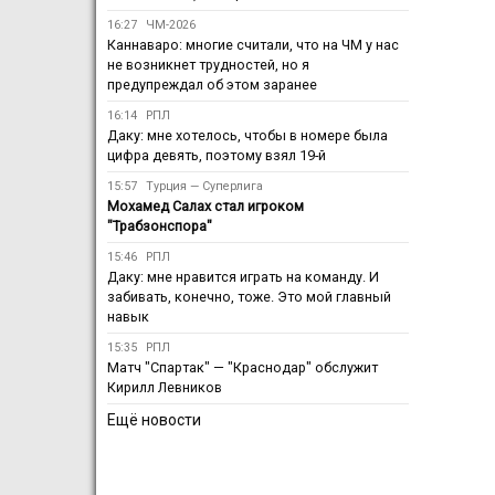
16:27
ЧМ-2026
Каннаваро: многие считали, что на ЧМ у нас
не возникнет трудностей, но я
предупреждал об этом заранее
16:14
РПЛ
Даку: мне хотелось, чтобы в номере была
цифра девять, поэтому взял 19-й
15:57
Турция — Суперлига
Мохамед Салах стал игроком
"Трабзонспора"
15:46
РПЛ
Даку: мне нравится играть на команду. И
забивать, конечно, тоже. Это мой главный
навык
15:35
РПЛ
Матч "Спартак" — "Краснодар" обслужит
Кирилл Левников
Ещё новости