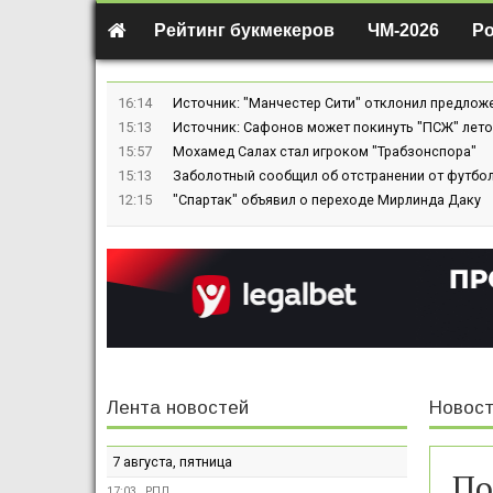
Рейтинг букмекеров
ЧМ-2026
Р
16:14
Источник: "Манчестер Сити" отклонил предлож
15:13
Источник: Сафонов может покинуть "ПСЖ" лето
15:57
Мохамед Салах стал игроком "Трабзонспора"
15:13
Заболотный сообщил об отстранении от футбол
12:15
"Спартак" объявил о переходе Мирлинда Даку
Лента новостей
Новост
7 августа, пятница
По
17:03
РПЛ