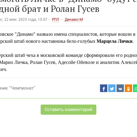
дной брат и Ролан Гусев
г, 22 июн. 2023 года, 15:57
РПЛ
Динамо М
овское "Динамо" назвало имена специалистов, которые вошли в
ерский штаб нового наставника бело-голубых
Марцела Лички
.
ерский штаб чеха в московской команде сформировали его родно
 Марио Личка, Ролан Гусев, Адесойе Ойеволе и аналитик Алексе
ич.
чник:
"Чемпионат"
Оставить комментарий