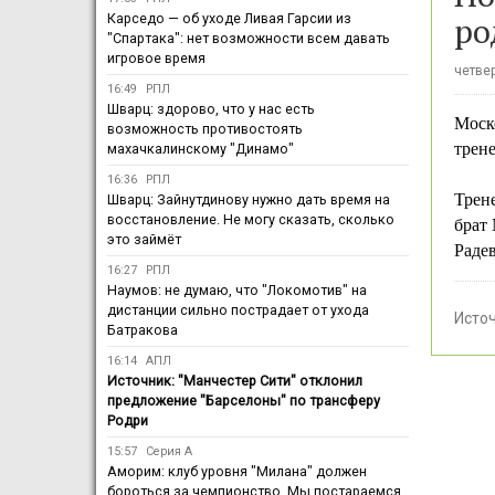
ро
Карседо — об уходе Ливая Гарсии из
"Спартака": нет возможности всем давать
игровое время
четвер
16:49
РПЛ
Шварц: здорово, что у нас есть
Моск
возможность противостоять
трен
махачкалинскому "Динамо"
16:36
РПЛ
Трен
Шварц: Зайнутдинову нужно дать время на
восстановление. Не могу сказать, сколько
брат
это займёт
Радев
16:27
РПЛ
Наумов: не думаю, что "Локомотив" на
дистанции сильно пострадает от ухода
Исто
Батракова
16:14
АПЛ
Источник: "Манчестер Сити" отклонил
предложение "Барселоны" по трансферу
Родри
15:57
Серия А
Аморим: клуб уровня "Милана" должен
бороться за чемпионство. Мы постараемся