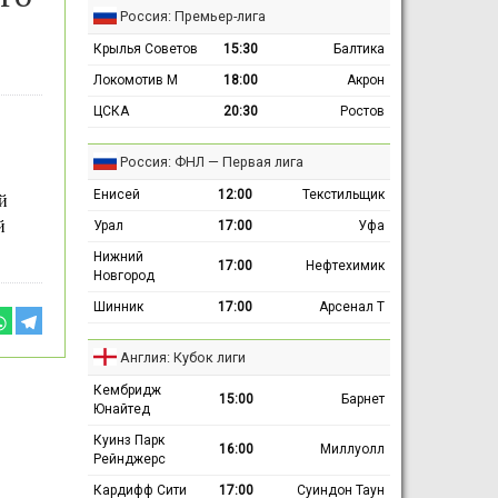
Россия: Премьер-лига
Крылья Советов
15:30
Балтика
Локомотив М
18:00
Акрон
ЦСКА
20:30
Ростов
Россия: ФНЛ — Первая лига
Енисей
12:00
Текстильщик
й
й
Урал
17:00
Уфа
Нижний
17:00
Нефтехимик
Новгород
Шинник
17:00
Арсенал Т
Англия: Кубок лиги
Кембридж
15:00
Барнет
Юнайтед
Куинз Парк
16:00
Миллуолл
Рейнджерс
Кардифф Сити
17:00
Суиндон Таун