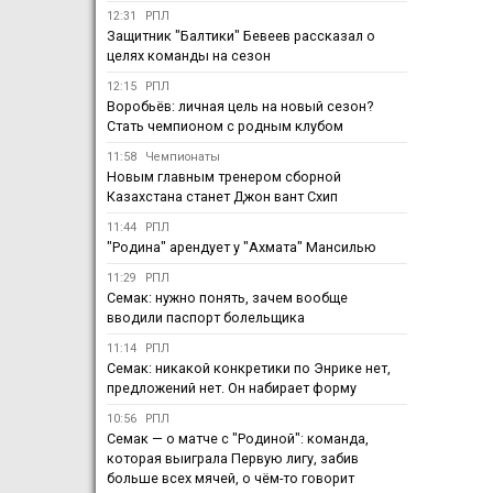
12:31
РПЛ
Защитник "Балтики" Бевеев рассказал о
целях команды на сезон
12:15
РПЛ
Воробьёв: личная цель на новый сезон?
Стать чемпионом с родным клубом
11:58
Чемпионаты
Новым главным тренером сборной
Казахстана станет Джон вант Схип
11:44
РПЛ
"Родина" арендует у "Ахмата" Мансилью
11:29
РПЛ
Семак: нужно понять, зачем вообще
вводили паспорт болельщика
11:14
РПЛ
Семак: никакой конкретики по Энрике нет,
предложений нет. Он набирает форму
10:56
РПЛ
Семак — о матче с "Родиной": команда,
которая выиграла Первую лигу, забив
больше всех мячей, о чём-то говорит