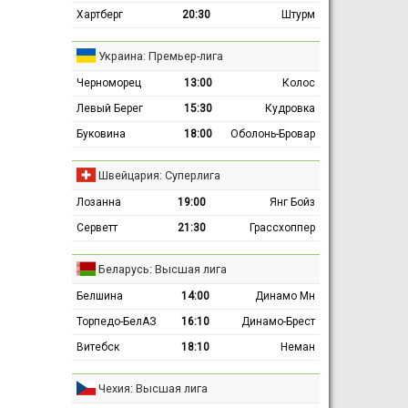
Хартберг
20:30
Штурм
Украина: Премьер-лига
Черноморец
13:00
Колос
Левый Берег
15:30
Кудровка
Буковина
18:00
Оболонь-Бровар
Швейцария: Суперлига
Лозанна
19:00
Янг Бойз
Серветт
21:30
Грассхоппер
Беларусь: Высшая лига
Белшина
14:00
Динамо Мн
Торпедо-БелАЗ
16:10
Динамо-Брест
Витебск
18:10
Неман
Чехия: Высшая лига