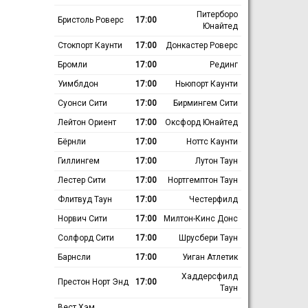
Питерборо
Бристоль Роверс
17:00
Юнайтед
Стокпорт Каунти
17:00
Донкастер Роверс
Бромли
17:00
Рединг
Уимблдон
17:00
Ньюпорт Каунти
Суонси Сити
17:00
Бирмингем Сити
Лейтон Ориент
17:00
Оксфорд Юнайтед
Бёрнли
17:00
Ноттс Каунти
Гиллингем
17:00
Лутон Таун
Лестер Сити
17:00
Нортгемптон Таун
Флитвуд Таун
17:00
Честерфилд
Норвич Сити
17:00
Милтон-Кинс Донс
Солфорд Сити
17:00
Шрусбери Таун
Барнсли
17:00
Уиган Атлетик
Хаддерсфилд
Престон Норт Энд
17:00
Таун
Вест Хэм