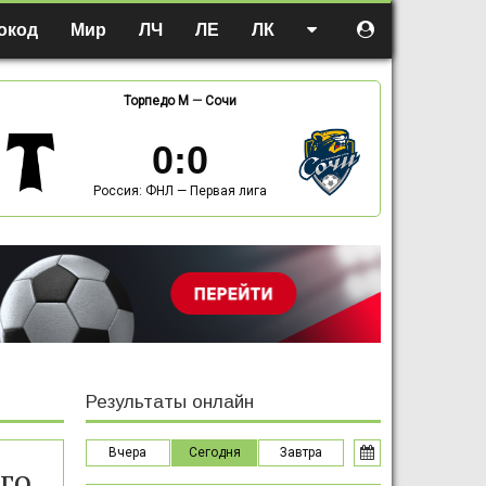
окод
Мир
ЛЧ
ЛЕ
ЛК
Торпедо М
—
Сочи
0
:
0
Россия: ФНЛ — Первая лига
Результаты онлайн
Вчера
Сегодня
Завтра
го