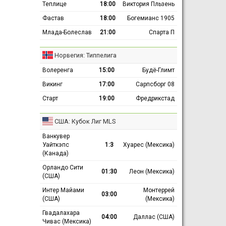
Теплице
18:00
Виктория Пльзень
Фастав
18:00
Богемианс 1905
Млада-Болеслав
21:00
Спарта П
Норвегия: Типпелига
Волеренга
15:00
Будё-Глимт
Викинг
17:00
Сарпсборг 08
Старт
19:00
Фредрикстад
США: Кубок Лиг MLS
Ванкувер
Уайткэпс
1:3
Хуарес (Мексика)
(Канада)
Орландо Сити
01:30
Леон (Мексика)
(США)
Интер Майами
Монтеррей
03:00
(США)
(Мексика)
Гвадалахара
04:00
Даллас (США)
Чивас (Мексика)