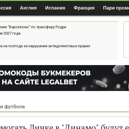
оссия
Англия
Испания
Франция
Пари пром
ение "Барселоны" по трансферу Родри
м 2027 года
а на полгода за нарушение антидопинговых правил
и футбола
могать Личке в "Динамо" будут е