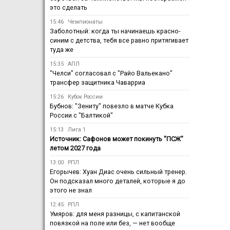
это сделать
15:46
Чемпионаты
Заболотный: когда ты начинаешь красно-
синим с детства, тебя все равно притягивает
туда же
15:35
АПЛ
"Челси" согласовал с "Райо Вальекано"
трансфер защитника Чаварриа
15:26
Кубок России
Бубнов: "Зениту" повезло в матче Кубка
России с "Балтикой"
15:13
Лига 1
Источник: Сафонов может покинуть "ПСЖ"
летом 2027 года
13:00
РПЛ
Егорычев: Хуан Диас очень сильный тренер.
Он подсказал много деталей, которые я до
этого не знал
12:45
РПЛ
Умяров: для меня разницы, с капитанской
повязкой на поле или без, — нет вообще