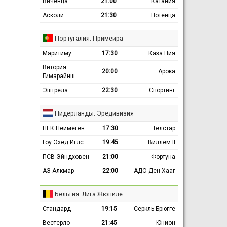
Виченца
21:00
Катания
Асколи
21:30
Потенца
Португалия: Примейра
Маритиму
17:30
Каза Пия
Витория
20:00
Арока
Гимарайнш
Эштрела
22:30
Спортинг
Нидерланды: Эредивизия
НЕК Неймеген
17:30
Телстар
Гоу Эхед Иглс
19:45
Виллем II
ПСВ Эйндховен
21:00
Фортуна
АЗ Алкмар
22:00
АДО Ден Хааг
Бельгия: Лига Жюпиле
Стандард
19:15
Серкль Брюгге
Вестерло
21:45
Юнион