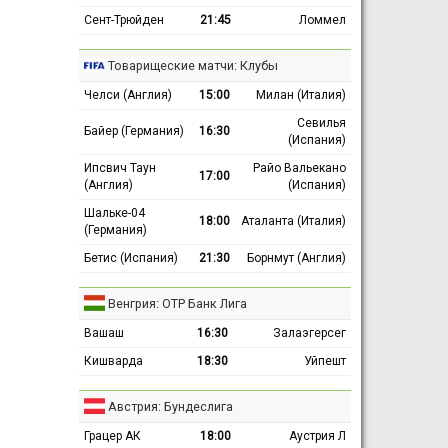
Сент-Трюйден
21:45
Ломмел
Товарищеские матчи: Клубы
Челси (Англия)
15:00
Милан (Италия)
Севилья
Байер (Германия)
16:30
(Испания)
Ипсвич Таун
Райо Вальекано
17:00
(Англия)
(Испания)
Шальке-04
18:00
Аталанта (Италия)
(Германия)
Бетис (Испания)
21:30
Борнмут (Англия)
Венгрия: ОТР Банк Лига
Вашаш
16:30
Залаэгерсег
Кишварда
18:30
Уйпешт
Австрия: Бундеслига
Грацер АК
18:00
Аустрия Л