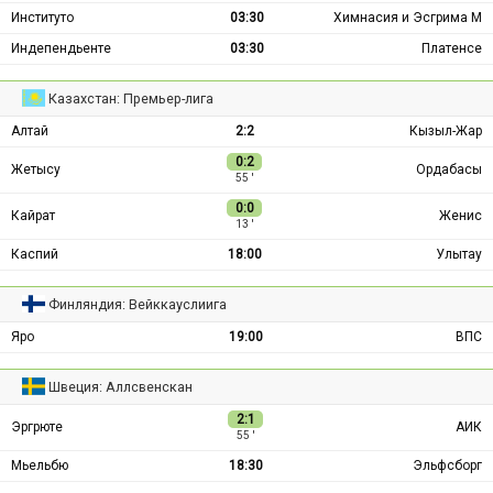
Институто
03:30
Химнасия и Эсгрима М
Индепендьенте
03:30
Платенсе
Казахстан: Премьер-лига
Алтай
2:2
Кызыл-Жар
0:2
Жетысу
Ордабасы
55 ′
0:0
Кайрат
Женис
13 ′
Каспий
18:00
Улытау
Финляндия: Вейккауслиига
Яро
19:00
ВПС
Швеция: Аллсвенскан
2:1
Эргрюте
АИК
55 ′
Мьельбю
18:30
Эльфсборг