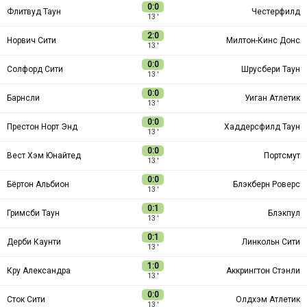
0:0
Флитвуд Таун
Честерфилд
13 ′
2:0
Норвич Сити
Милтон-Кинс Донс
13 ′
0:0
Солфорд Сити
Шрусбери Таун
13 ′
0:0
Барнсли
Уиган Атлетик
13 ′
0:0
Престон Норт Энд
Хаддерсфилд Таун
13 ′
0:0
Вест Хэм Юнайтед
Портсмут
13 ′
0:0
Бёртон Альбион
Блэкберн Роверс
13 ′
0:1
Гримсби Таун
Блэкпул
13 ′
0:1
Дерби Каунти
Линкольн Сити
13 ′
1:0
Кру Александра
Аккрингтон Стэнли
13 ′
0:0
Сток Сити
Олдхэм Атлетик
13 ′