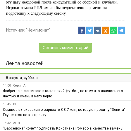
эту дату неудобной после консультаций со сборной и клубами.
Игроки команд РПЛ имели бы недостаточно времени на
подготовку к следующему сезону.
Источник:
"Чемпионат"
Оставить комментарий
Лента новостей
8 августа, суббота
14:00
Серия А
Фабрегас: я защищаю итальянский футбол, потому что являюсь его
частью и очень в него верю
13:45
РПЛ
Семшов высказался о зарплате € 3,7 млн, которую просит у "Зенита"
Глушенков по контракту
13:32
АПЛ
"Барселона" хочет подписать Кристиана Ромеро в качестве замены