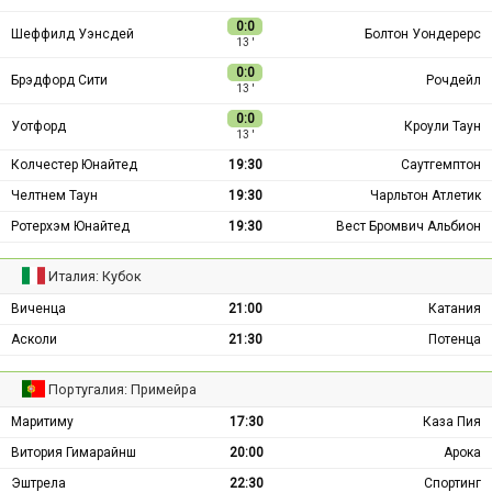
0:0
Шеффилд Уэнсдей
Болтон Уондерерс
13 ′
0:0
Брэдфорд Сити
Рочдейл
13 ′
0:0
Уотфорд
Кроули Таун
13 ′
Колчестер Юнайтед
19:30
Саутгемптон
Челтнем Таун
19:30
Чарльтон Атлетик
Ротерхэм Юнайтед
19:30
Вест Бромвич Альбион
Италия: Кубок
Виченца
21:00
Катания
Асколи
21:30
Потенца
Португалия: Примейра
Маритиму
17:30
Каза Пия
Витория Гимарайнш
20:00
Арока
Эштрела
22:30
Спортинг