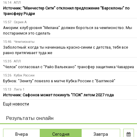
16:14
АПЛ
Источник: "Манчестер Сити" отклонил предложение "Барселоны" по
трансферу Родри
15:57
Серия А
Аморим: клуб уровня "Милана" должен бороться за чемпионство. Мы
постараемся это сделать
15:46
Чемпионаты
Заболотный: когда ты начинаешь красно-синим с детства, тебя все
равно притягивает туда же
15:35
АПЛ
"Челси" согласовал с "Райо Вальекано" трансфер защитника Чаварриа
15:26
Кубок России
Бубнов: "Зениту" повезло в матче Кубка России с "Балтикой"
15:13
Лига 1
Источник: Сафонов может покинуть "ПСЖ" летом 2027 года
Ещё новости
Результаты онлайн
Вчера
Сегодня
Завтра