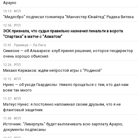
Араухо
13:15
АПЛ
"Мидлсбро" подписал голкипера "Манчестер Юнайтед" Радека Витека
12:56
РПЛ
ЭСК признала, что судья правильно назначил пенальти в ворота
"Спартака" в матче с "Ахматом"
12:41
Примера — Ла-Лига
Симеоне — об Альваресе: клуб принял решение, которое гендиректор
очень хорошо объяснил
12:26
РПЛ
Михаил Кержаков: ждём непростой игры с "Родиной"
12:12
АПЛ
Нунес — об уходе Гвардиолы: тяжело прощаться с тем, кто дал нам
всем так много
11:57
АПЛ
Матеус Нунес: я постоянно напоминал своим друзьям, что я не
фланговый защитник
11:43
АПЛ
Источник: "Ливерпуль" будет выплачивать всю зарплату Араухо,
документы подписаны