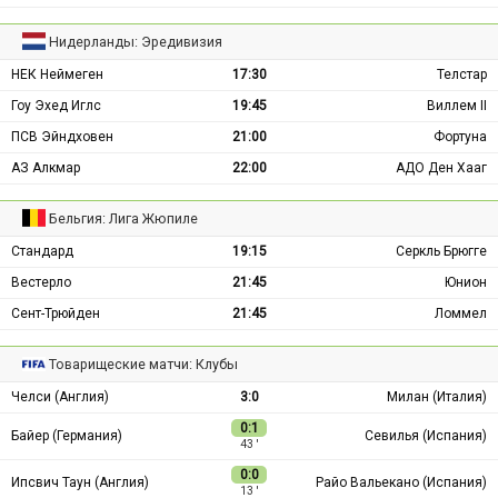
Нидерланды: Эредивизия
НЕК Неймеген
17:30
Телстар
Гоу Эхед Иглс
19:45
Виллем II
ПСВ Эйндховен
21:00
Фортуна
АЗ Алкмар
22:00
АДО Ден Хааг
Бельгия: Лига Жюпиле
Стандард
19:15
Серкль Брюгге
Вестерло
21:45
Юнион
Сент-Трюйден
21:45
Ломмел
Товарищеские матчи: Клубы
Челси (Англия)
3:0
Милан (Италия)
0:1
Байер (Германия)
Севилья (Испания)
43 ′
0:0
Ипсвич Таун (Англия)
Райо Вальекано (Испания)
13 ′