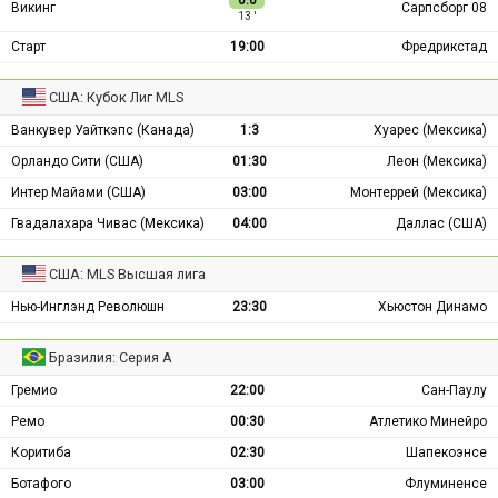
0:0
Викинг
Сарпсборг 08
13 ′
Старт
19:00
Фредрикстад
США: Кубок Лиг MLS
Ванкувер Уайткэпс (Канада)
1:3
Хуарес (Мексика)
Орландо Сити (США)
01:30
Леон (Мексика)
Интер Майами (США)
03:00
Монтеррей (Мексика)
Гвадалахара Чивас (Мексика)
04:00
Даллас (США)
США: MLS Высшая лига
Нью-Инглэнд Революшн
23:30
Хьюстон Динамо
Бразилия: Серия А
Гремио
22:00
Сан-Паулу
Ремо
00:30
Атлетико Минейро
Коритиба
02:30
Шапекоэнсе
Ботафого
03:00
Флуминенсе