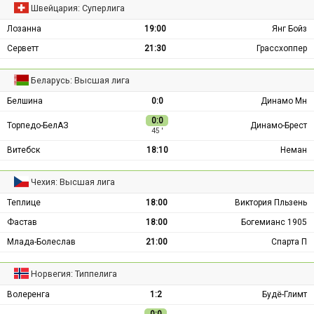
Швейцария: Суперлига
Лозанна
19:00
Янг Бойз
Серветт
21:30
Грассхоппер
Беларусь: Высшая лига
Белшина
0:0
Динамо Мн
0:0
Торпедо-БелАЗ
Динамо-Брест
45 ′
Витебск
18:10
Неман
Чехия: Высшая лига
Теплице
18:00
Виктория Пльзень
Фастав
18:00
Богемианс 1905
Млада-Болеслав
21:00
Спарта П
Норвегия: Типпелига
Волеренга
1:2
Будё-Глимт