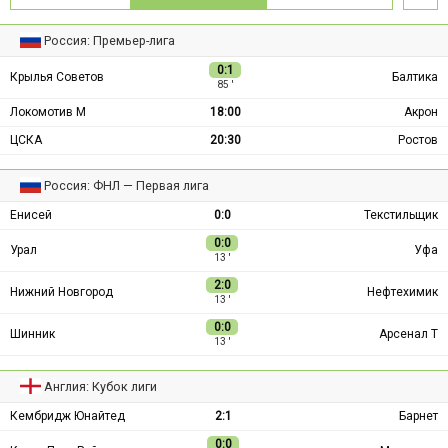
Россия: Премьер-лига
0:1
Крылья Советов
Балтика
85 ′
Локомотив М
18:00
Акрон
ЦСКА
20:30
Ростов
Россия: ФНЛ — Первая лига
Енисей
0:0
Текстильщик
0:0
Урал
Уфа
13 ′
2:0
Нижний Новгород
Нефтехимик
13 ′
0:0
Шинник
Арсенал Т
13 ′
Англия: Кубок лиги
Кембридж Юнайтед
2:1
Барнет
0:0