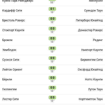
Куинз Парк Рейнджерс
Миллуолл
55 ′
0:1
Кардифф Сити
Суиндон Таун
13 ′
0:0
Бристоль Роверс
Питерборо Юнайтед
13 ′
0:0
Стокпорт Каунти
Донкастер Роверс
13 ′
0:0
Бромли
Рединг
13 ′
0:0
Уимблдон
Ньюпорт Каунти
13 ′
0:0
Суонси Сити
Бирмингем Сити
13 ′
0:0
Лейтон Ориент
Оксфорд Юнайтед
13 ′
0:0
Бёрнли
Ноттс Каунти
13 ′
0:0
Гиллингем
Лутон Таун
13 ′
0:0
Лестер Сити
Нортгемптон Таун
13 ′