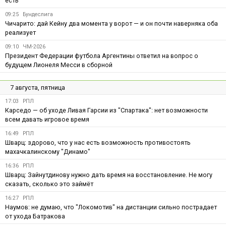
есть
09:25
Бундеслига
Чичарито: дай Кейну два момента у ворот — и он почти наверняка оба
реализует
09:10
ЧМ-2026
Президент Федерации футбола Аргентины ответил на вопрос о
будущем Лионеля Месси в сборной
7 августа, пятница
17:03
РПЛ
Карседо — об уходе Ливая Гарсии из "Спартака": нет возможности
всем давать игровое время
16:49
РПЛ
Шварц: здорово, что у нас есть возможность противостоять
махачкалинскому "Динамо"
16:36
РПЛ
Шварц: Зайнутдинову нужно дать время на восстановление. Не могу
сказать, сколько это займёт
16:27
РПЛ
Наумов: не думаю, что "Локомотив" на дистанции сильно пострадает
от ухода Батракова