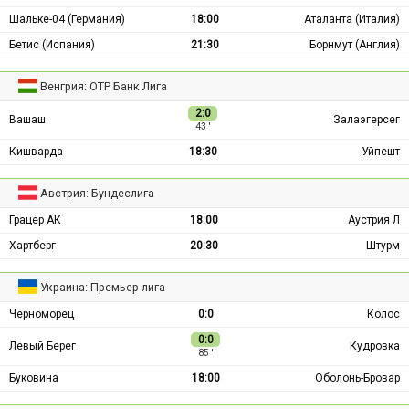
Шальке-04 (Германия)
18:00
Аталанта (Италия)
Бетис (Испания)
21:30
Борнмут (Англия)
Венгрия: ОТР Банк Лига
2:0
Вашаш
Залаэгерсег
43 ′
Кишварда
18:30
Уйпешт
Австрия: Бундеслига
Грацер АК
18:00
Аустрия Л
Хартберг
20:30
Штурм
Украина: Премьер-лига
Черноморец
0:0
Колос
0:0
Левый Берег
Кудровка
85 ′
Буковина
18:00
Оболонь-Бровар