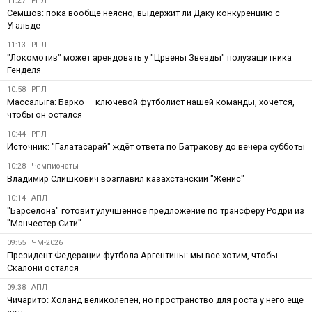
11:27
РПЛ
Семшов: пока вообще неясно, выдержит ли Даку конкуренцию с
Угальде
11:13
РПЛ
"Локомотив" может арендовать у "Црвены Звезды" полузащитника
Генделя
10:58
РПЛ
Массалыга: Барко — ключевой футболист нашей команды, хочется,
чтобы он остался
10:44
РПЛ
Источник: "Галатасарай" ждёт ответа по Батракову до вечера субботы
10:28
Чемпионаты
Владимир Слишкович возглавил казахстанский "Женис"
10:14
АПЛ
"Барселона" готовит улучшенное предложение по трансферу Родри из
"Манчестер Сити"
09:55
ЧМ-2026
Президент Федерации футбола Аргентины: мы все хотим, чтобы
Скалони остался
09:38
АПЛ
Чичарито: Холанд великолепен, но пространство для роста у него ещё