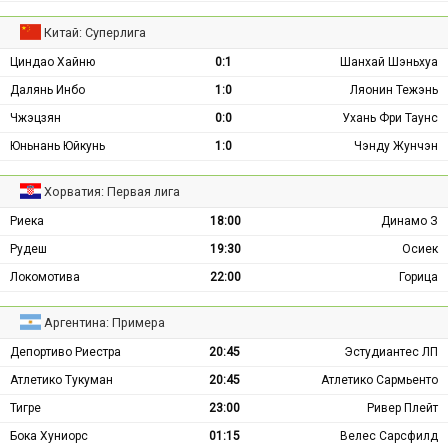
Китай: Суперлига
Циндао Хайню
0:1
Шанхай Шэньхуа
Далянь Инбо
1:0
Ляонин Тежэнь
Чжэцзян
0:0
Ухань Фри Таунс
Юньнань Юйкунь
1:0
Чэнду Жунчэн
Хорватия: Первая лига
Риека
18:00
Динамо З
Рудеш
19:30
Осиек
Локомотива
22:00
Горица
Аргентина: Примера
Депортиво Риестра
20:45
Эстудиантес ЛП
Атлетико Тукуман
20:45
Атлетико Сармьенто
Тигре
23:00
Ривер Плейт
Бока Хуниорс
01:15
Велес Сарсфилд