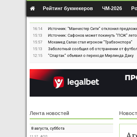
Рейтинг букмекеров
ЧМ-2026
Р
16:14
Источник: "Манчестер Сити" отклонил предлож
15:13
Источник: Сафонов может покинуть "ПСЖ" лето
15:57
Мохамед Салах стал игроком "Трабзонспора"
15:13
Заболотный сообщил об отстранении от футбол
12:15
"Спартак" объявил о переходе Мирлинда Даку
Лента новостей
Новост
8 августа, суббота
Аг
11:57
АПЛ