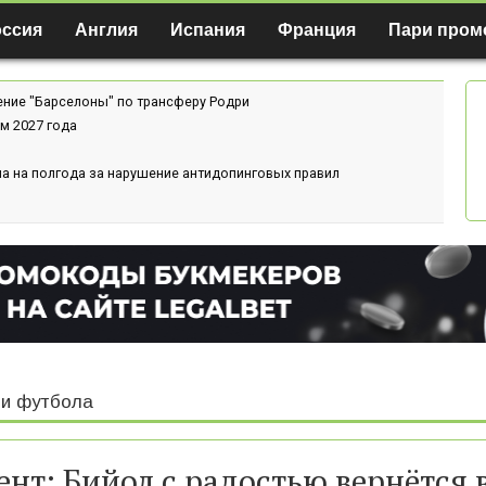
оссия
Англия
Испания
Франция
Пари пром
ение "Барселоны" по трансферу Родри
м 2027 года
а на полгода за нарушение антидопинговых правил
и футбола
ент: Бийол с радостью вернётся 