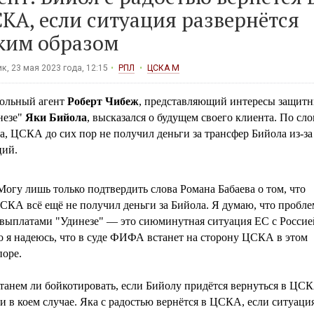
КА, если ситуация развернётся
ким образом
к, 23 мая 2023 года, 12:15
РПЛ
ЦСКА М
ольный агент
Роберт Чибеж
, представляющий интересы защитн
незе"
Яки Бийола
, высказался о будущем своего клиента. По сл
а, ЦСКА до сих пор не получил деньги за трансфер Бийола из-за
ций.
Могу лишь только подтвердить слова Романа Бабаева о том, что
СКА всё ещё не получил деньги за Бийола. Я думаю, что пробле
 выплатами "Удинезе" — это сиюминутная ситуация ЕС с Россие
о я надеюсь, что в суде ФИФА встанет на сторону ЦСКА в этом
поре.
танем ли бойкотировать, если Бийолу придётся вернуться в ЦС
и в коем случае. Яка с радостью вернётся в ЦСКА, если ситуаци