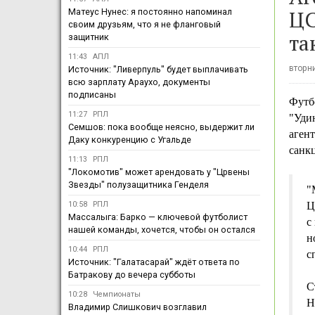
ЦС
Матеус Нунес: я постоянно напоминал
своим друзьям, что я не фланговый
та
защитник
11:43
АПЛ
вторни
Источник: "Ливерпуль" будет выплачивать
всю зарплату Араухо, документы
подписаны
Футб
11:27
РПЛ
"Уди
Семшов: пока вообще неясно, выдержит ли
агент
Даку конкуренцию с Угальде
санк
11:13
РПЛ
"Локомотив" может арендовать у "Црвены
Звезды" полузащитника Генделя
"
10:58
РПЛ
Ц
Массалыга: Барко — ключевой футболист
с
нашей команды, хочется, чтобы он остался
н
10:44
РПЛ
с
Источник: "Галатасарай" ждёт ответа по
Батракову до вечера субботы
С
10:28
Чемпионаты
Н
Владимир Слишкович возглавил