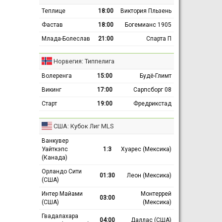
Теплице
18:00
Виктория Пльзень
Фастав
18:00
Богемианс 1905
Млада-Болеслав
21:00
Спарта П
Норвегия: Типпелига
Волеренга
15:00
Будё-Глимт
Викинг
17:00
Сарпсборг 08
Старт
19:00
Фредрикстад
США: Кубок Лиг MLS
Ванкувер
Уайткэпс
1:3
Хуарес (Мексика)
(Канада)
Орландо Сити
01:30
Леон (Мексика)
(США)
Интер Майами
Монтеррей
03:00
(США)
(Мексика)
Гвадалахара
04:00
Даллас (США)