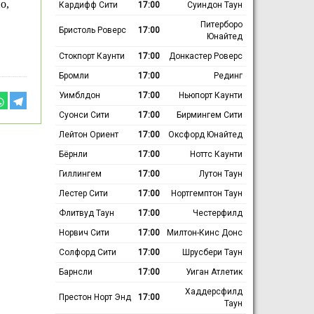
о,
Кардифф Сити
17:00
Суиндон Таун
Питерборо
Бристоль Роверс
17:00
Юнайтед
Стокпорт Каунти
17:00
Донкастер Роверс
Бромли
17:00
Рединг
Уимблдон
17:00
Ньюпорт Каунти
Суонси Сити
17:00
Бирмингем Сити
Лейтон Ориент
17:00
Оксфорд Юнайтед
Бёрнли
17:00
Ноттс Каунти
Гиллингем
17:00
Лутон Таун
Лестер Сити
17:00
Нортгемптон Таун
Флитвуд Таун
17:00
Честерфилд
Норвич Сити
17:00
Милтон-Кинс Донс
Солфорд Сити
17:00
Шрусбери Таун
Барнсли
17:00
Уиган Атлетик
Хаддерсфилд
Престон Норт Энд
17:00
Таун