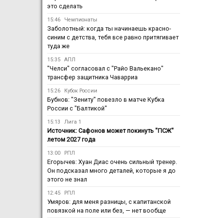
это сделать
15:46
Чемпионаты
Заболотный: когда ты начинаешь красно-
синим с детства, тебя все равно притягивает
туда же
15:35
АПЛ
"Челси" согласовал с "Райо Вальекано"
трансфер защитника Чаварриа
15:26
Кубок России
Бубнов: "Зениту" повезло в матче Кубка
России с "Балтикой"
15:13
Лига 1
Источник: Сафонов может покинуть "ПСЖ"
летом 2027 года
13:00
РПЛ
Егорычев: Хуан Диас очень сильный тренер.
Он подсказал много деталей, которые я до
этого не знал
12:45
РПЛ
Умяров: для меня разницы, с капитанской
повязкой на поле или без, — нет вообще