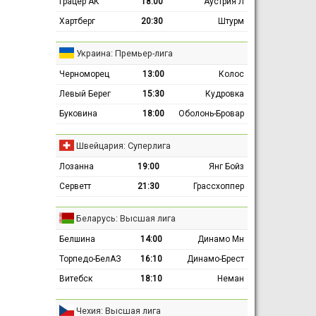
Грацер АК
18:00
Аустрия Л
Хартберг
20:30
Штурм
Украина: Премьер-лига
Черноморец
13:00
Колос
Левый Берег
15:30
Кудровка
Буковина
18:00
Оболонь-Бровар
Швейцария: Суперлига
Лозанна
19:00
Янг Бойз
Серветт
21:30
Грассхоппер
Беларусь: Высшая лига
Белшина
14:00
Динамо Мн
Торпедо-БелАЗ
16:10
Динамо-Брест
Витебск
18:10
Неман
Чехия: Высшая лига