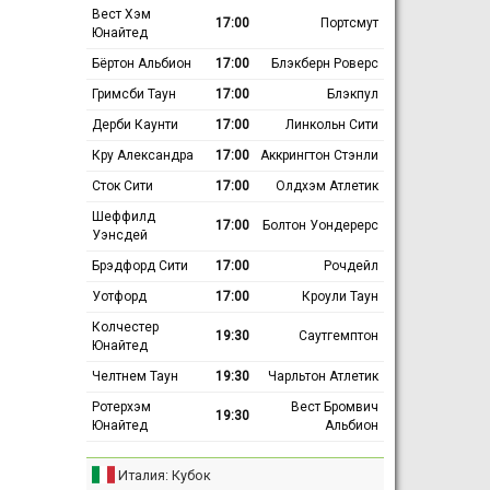
Вест Хэм
17:00
Портсмут
Юнайтед
Бёртон Альбион
17:00
Блэкберн Роверс
Гримсби Таун
17:00
Блэкпул
Дерби Каунти
17:00
Линкольн Сити
Кру Александра
17:00
Аккрингтон Стэнли
Сток Сити
17:00
Олдхэм Атлетик
Шеффилд
17:00
Болтон Уондерерс
Уэнсдей
Брэдфорд Сити
17:00
Рочдейл
Уотфорд
17:00
Кроули Таун
Колчестер
19:30
Саутгемптон
Юнайтед
Челтнем Таун
19:30
Чарльтон Атлетик
Ротерхэм
Вест Бромвич
19:30
Юнайтед
Альбион
Италия: Кубок