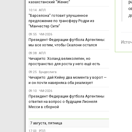
р
казахстанский "Женис"
о
10:14
АПЛ
д
"Барселона" готовит улучшенное
предложение по трансферу Родри из
"Манчестер Сити"
09:55
ЧМ-2026
Президент Федерации футбола Аргентины:
Исто
мы все хотим, чтобы Скалони остался
09:38
АПЛ
Чичарито: Холанд великолепен, но
пространство для роста у него ещё есть
09:25
Бундеслига
Чичарито: дай Кейну два момента у ворот —
и он почти наверняка оба реализует
09:10
ЧМ-2026
Президент Федерации футбола Аргентины
ответил на вопрос о будущем Лионеля
Месси в сборной
7 августа, пятница
17:03
РПЛ