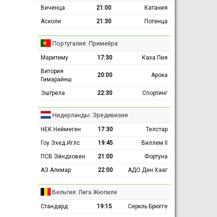
Виченца
21:00
Катания
Асколи
21:30
Потенца
Португалия: Примейра
Маритиму
17:30
Каза Пия
Витория
20:00
Арока
Гимарайнш
Эштрела
22:30
Спортинг
Нидерланды: Эредивизия
НЕК Неймеген
17:30
Телстар
Гоу Эхед Иглс
19:45
Виллем II
ПСВ Эйндховен
21:00
Фортуна
АЗ Алкмар
22:00
АДО Ден Хааг
Бельгия: Лига Жюпиле
Стандард
19:15
Серкль Брюгге