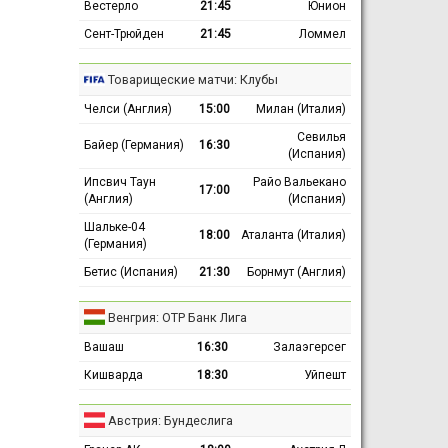
Вестерло
21:45
Юнион
Сент-Трюйден
21:45
Ломмел
Товарищеские матчи: Клубы
Челси (Англия)
15:00
Милан (Италия)
Севилья
Байер (Германия)
16:30
(Испания)
Ипсвич Таун
Райо Вальекано
17:00
(Англия)
(Испания)
Шальке-04
18:00
Аталанта (Италия)
(Германия)
Бетис (Испания)
21:30
Борнмут (Англия)
Венгрия: ОТР Банк Лига
Вашаш
16:30
Залаэгерсег
Кишварда
18:30
Уйпешт
Австрия: Бундеслига