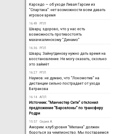
Карседо — об уходе Ливая Гарсии из
"Спартака": нет возможности всем давать
игровое время
16:49
РПЛ
Шварц: здорово, что у нас есть
возможность противостоять
махачкалинскому "Динамо"
16:36
РПЛ
Шварц: Зайнутдинову нужно дать время на
восстановление. Не могу сказать, сколько
это займёт
16:27
РПЛ
Наумов: не думаю, что "Локомотив" на
дистанции сильно пострадает от ухода
Батракова
16:14
АПЛ
Источник: "Манчестер Сити" отклонил
предложение "Барселоны" по трансферу
Родри
15:57
Серия А
Аморим: клуб уровня "Милана" должен
бороться за чемпионство. Мы постараемся