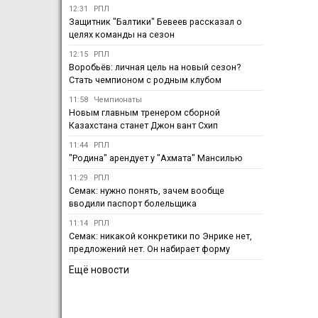
12:31
РПЛ
Защитник "Балтики" Бевеев рассказал о
целях команды на сезон
12:15
РПЛ
Воробьёв: личная цель на новый сезон?
Стать чемпионом с родным клубом
11:58
Чемпионаты
Новым главным тренером сборной
Казахстана станет Джон вант Схип
11:44
РПЛ
"Родина" арендует у "Ахмата" Мансилью
11:29
РПЛ
Семак: нужно понять, зачем вообще
вводили паспорт болельщика
11:14
РПЛ
Семак: никакой конкретики по Энрике нет,
предложений нет. Он набирает форму
Ещё новости