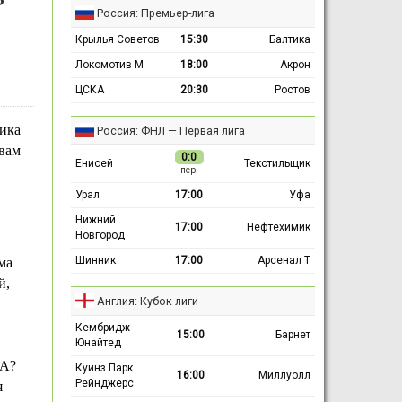
Россия: Премьер-лига
Крылья Советов
15:30
Балтика
Локомотив М
18:00
Акрон
ЦСКА
20:30
Ростов
ика
Россия: ФНЛ — Первая лига
овам
0:0
Енисей
Текстильщик
пер.
Урал
17:00
Уфа
Нижний
17:00
Нефтехимик
Новгород
Шинник
17:00
Арсенал Т
ма
й,
Англия: Кубок лиги
Кембридж
15:00
Барнет
Юнайтед
КА?
Куинз Парк
16:00
Миллуолл
Рейнджерс
я