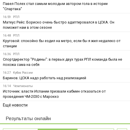
Павел Полех стал самым молодым автором гола в истории
"Спартака"
16:59
РПЛ
Матеус Рейс: Бориско очень быстро адаптировался в ЦСКА. Он
поможет нам в этом сезоне
16:48
РПЛ
Круговой: спокойно бы ездил на метро, если бы я жил недалеко от
станции
16:36
РПЛ
Спортдиректор "Родины": в первых двух турах РПЛ команда была не
похожа сама на себя
16:27
Кубок России
Баринов: ЦСКА надо работать над реализацией
16:14
Чемпионаты
Источник: власти Испании призвали кабмин отказаться от
проведения ЧМ-2030 с Марокко
Ещё новости
Результаты онлайн