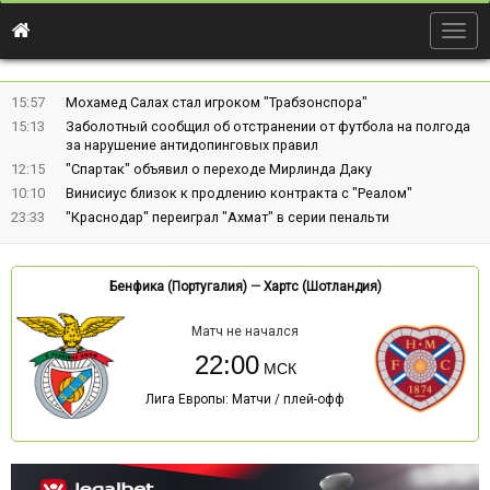
Togg
navig
15:57
Мохамед Салах стал игроком "Трабзонспора"
15:13
Заболотный сообщил об отстранении от футбола на полгода
за нарушение антидопинговых правил
12:15
"Спартак" объявил о переходе Мирлинда Даку
10:10
Винисиус близок к продлению контракта с "Реалом"
23:33
"Краснодар" переиграл "Ахмат" в серии пенальти
Бенфика (Португалия)
—
Хартс (Шотландия)
Матч не начался
22:00
Лига Европы: Матчи / плей-офф