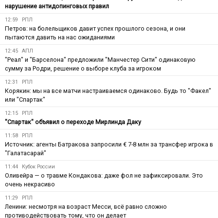
нарушение антидопинговых правил
12:59
РПЛ
Петров: на болельщиков давит успех прошлого сезона, и они
пытаются давить на нас ожиданиями
12:45
АПЛ
"Реал" и "Барселона" предложили "Манчестер Сити" одинаковую
сумму за Родри, решение о выборе клуба за игроком
12:31
РПЛ
Корякин: мы на все матчи настраиваемся одинаково. Будь то "Факел"
или "Спартак"
12:15
РПЛ
"Спартак" объявил о переходе Мирлинда Даку
11:58
РПЛ
Источник: агенты Батракова запросили € 7-8 млн за трансфер игрока в
"Галатасарай"
11:44
Кубок России
Оливейра — о травме Кондакова: даже фол не зафиксировали. Это
очень некрасиво
11:29
РПЛ
Ленини: несмотря на возраст Месси, всё равно сложно
противодействовать тому, что он делает