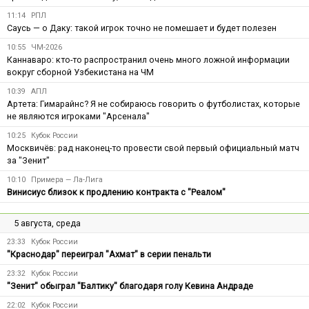
11:14
РПЛ
Саусь — о Даку: такой игрок точно не помешает и будет полезен
10:55
ЧМ-2026
Каннаваро: кто-то распространил очень много ложной информации
вокруг сборной Узбекистана на ЧМ
10:39
АПЛ
Артета: Гимарайнс? Я не собираюсь говорить о футболистах, которые
не являются игроками "Арсенала"
10:25
Кубок России
Москвичёв: рад наконец-то провести свой первый официальный матч
за "Зенит"
10:10
Примера — Ла-Лига
Винисиус близок к продлению контракта с "Реалом"
5 августа, среда
23:33
Кубок России
"Краснодар" переиграл "Ахмат" в серии пенальти
23:32
Кубок России
"Зенит" обыграл "Балтику" благодаря голу Кевина Андраде
22:02
Кубок России