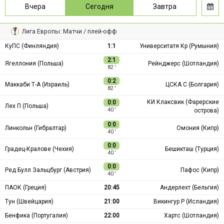
Вчера
Сегодня
Завтра
Лига Европы: Матчи / плей-офф
КуПС (Финляндия)
1:1
Университатя Кр (Румыния)
2:1
Ягеллония (Польша)
Рейнджерс (Шотландия)
82 ′
0:2
Маккаби Т-А (Израиль)
ЦСКА С (Болгария)
82 ′
КИ Клаксвик (Фарерские
0:0
Лех П (Польша)
острова)
40 ′
0:0
Линкольн (Гибралтар)
Омония (Кипр)
40 ′
0:0
Градец-Кралове (Чехия)
Бешикташ (Турция)
40 ′
0:0
Ред Булл Зальцбург (Австрия)
Пафос (Кипр)
40 ′
ПАОК (Греция)
20:45
Андерлехт (Бельгия)
Тун (Швейцария)
21:00
Викингур Р (Исландия)
Бенфика (Португалия)
22:00
Хартс (Шотландия)