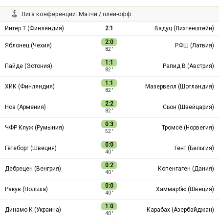
Лига конференций: Матчи / плей-офф
Интер Т (Финляндия)
2:1
Вадуц (Лихтенштейн)
2:0
Яблонец (Чехия)
РФШ (Латвия)
82 ′
1:1
Пайде (Эстония)
Рапид В (Австрия)
82 ′
1:1
ХИК (Финляндия)
Мазервелл (Шотландия)
82 ′
2:2
Ноа (Армения)
Сьон (Швейцария)
82 ′
0:3
ЧФР Клуж (Румыния)
Тромсё (Норвегия)
52 ′
0:0
Гётеборг (Швеция)
Гент (Бельгия)
40 ′
0:2
Дебрецен (Венгрия)
Копенгаген (Дания)
40 ′
0:0
Ракув (Польша)
Хаммарбю (Швеция)
40 ′
1:0
Динамо К (Украина)
Карабах (Азербайджан)
40 ′