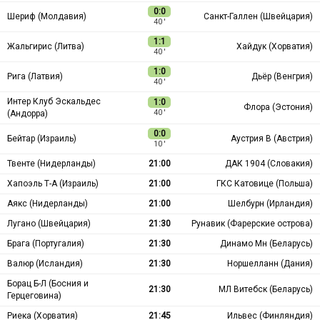
0:0
Шериф (Молдавия)
Санкт-Галлен (Швейцария)
40 ′
1:1
Жальгирис (Литва)
Хайдук (Хорватия)
40 ′
1:0
Рига (Латвия)
Дьёр (Венгрия)
40 ′
Интер Клуб Эскальдес
1:0
Флора (Эстония)
(Андорра)
40 ′
0:0
Бейтар (Израиль)
Аустрия В (Австрия)
10 ′
Твенте (Нидерланды)
21:00
ДАК 1904 (Словакия)
Хапоэль Т-А (Израиль)
21:00
ГКС Катовице (Польша)
Аякс (Нидерланды)
21:00
Шелбурн (Ирландия)
Лугано (Швейцария)
21:30
Рунавик (Фарерские острова)
Брага (Португалия)
21:30
Динамо Мн (Беларусь)
Валюр (Исландия)
21:30
Норшелланн (Дания)
Борац Б-Л (Босния и
21:30
МЛ Витебск (Беларусь)
Герцеговина)
Риека (Хорватия)
21:45
Ильвес (Финляндия)