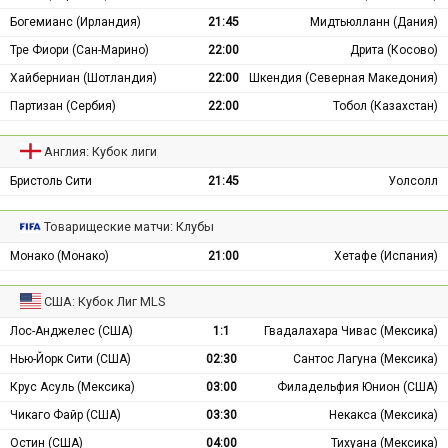
Богемианс (Ирландия)
21:45
Мидтьюлланн (Дания)
Тре Фиори (Сан-Марино)
22:00
Дрита (Косово)
Хайберниан (Шотландия)
22:00
Шкендия (Северная Македония)
Партизан (Сербия)
22:00
Тобол (Казахстан)
Англия: Кубок лиги
Бристоль Сити
21:45
Уолсолл
Товарищеские матчи: Клубы
Монако (Монако)
21:00
Хетафе (Испания)
США: Кубок Лиг MLS
Лос-Анджелес (США)
1:1
Гвадалахара Чивас (Мексика)
Нью-Йорк Сити (США)
02:30
Сантос Лагуна (Мексика)
Крус Асуль (Мексика)
03:00
Филадельфия Юнион (США)
Чикаго Файр (США)
03:30
Некакса (Мексика)
Остин (США)
04:00
Тихуана (Мексика)