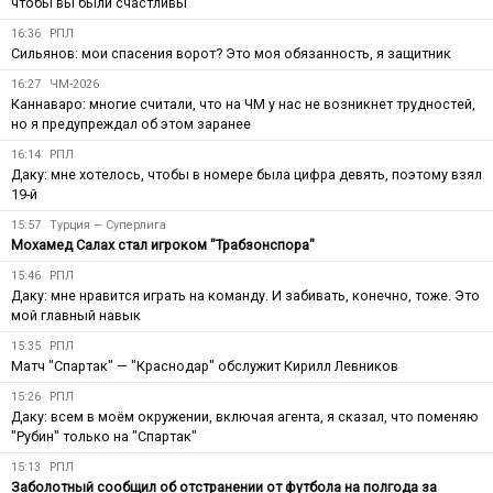
чтобы вы были счастливы
16:36
РПЛ
Сильянов: мои спасения ворот? Это моя обязанность, я защитник
16:27
ЧМ-2026
Каннаваро: многие считали, что на ЧМ у нас не возникнет трудностей,
но я предупреждал об этом заранее
16:14
РПЛ
Даку: мне хотелось, чтобы в номере была цифра девять, поэтому взял
19-й
15:57
Турция — Суперлига
Мохамед Салах стал игроком "Трабзонспора"
15:46
РПЛ
Даку: мне нравится играть на команду. И забивать, конечно, тоже. Это
мой главный навык
15:35
РПЛ
Матч "Спартак" — "Краснодар" обслужит Кирилл Левников
15:26
РПЛ
Даку: всем в моём окружении, включая агента, я сказал, что поменяю
"Рубин" только на "Спартак"
15:13
РПЛ
Заболотный сообщил об отстранении от футбола на полгода за