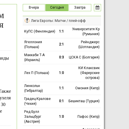
Вчера
Сегодня
Завтра
м
Лига Европы: Матчи / плей-офф
я
Университатя Кр
КуПС (Финляндия)
1:1
(Румыния)
Ягеллония
Рейнджерс
2:1
(Польша)
(Шотландия)
Маккаби Т-А
0:3
ЦСКА С (Болгария)
манды
(Израиль)
КИ Клаксвик
Лех П (Польша)
1:0
(Фарерские
острова)
Линкольн
1:1
Омония (Кипр)
(Гибралтар)
 Также
ухеля
Градец-Кралове
0:1
Бешикташ (Турция)
(Чехия)
 30
е
Ред Булл
Зальцбург
1:0
Пафос (Кипр)
(Австрия)