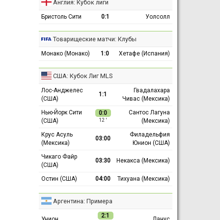
Англия: Кубок лиги
Бристоль Сити
0:1
Уолсолл
Товарищеские матчи: Клубы
Монако (Монако)
1:0
Хетафе (Испания)
США: Кубок Лиг MLS
Лос-Анджелес
Гвадалахара
1:1
(США)
Чивас (Мексика)
Нью-Йорк Сити
Сантос Лагуна
0:0
(США)
(Мексика)
12 ′
Крус Асуль
Филадельфия
03:00
(Мексика)
Юнион (США)
Чикаго Файр
03:30
Некакса (Мексика)
(США)
Остин (США)
04:00
Тихуана (Мексика)
Аргентина: Примера
2:1
Унион
Ланус