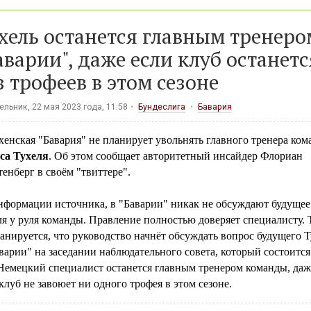
хель останется главным тренеро
аварии", даже если клуб останетс
з трофеев в этом сезоне
льник, 22 мая 2023 года, 11:58
Бундеслига
Бавария
енская "Бавария" не планирует увольнять главного тренера ко
са Тухеля
. Об этом сообщает авторитетный инсайдер Флориан
енберг в своём "твиттере".
нформации источника, в "Баварии" никак не обсуждают будущее
я у руля команды. Правление полностью доверяет специалисту.
анируется, что руководство начнёт обсуждать вопрос будущего Т
варии" на заседании наблюдательного совета, который состоится
 Немецкий специалист останется главным тренером команды, даж
клуб не завоюет ни одного трофея в этом сезоне.