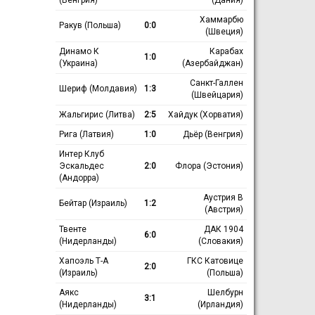
Хаммарбю
Ракув (Польша)
0:0
(Швеция)
Динамо К
Карабах
1:0
(Украина)
(Азербайджан)
Санкт-Галлен
Шериф (Молдавия)
1:3
(Швейцария)
Жальгирис (Литва)
2:5
Хайдук (Хорватия)
Рига (Латвия)
1:0
Дьёр (Венгрия)
Интер Клуб
Эскальдес
2:0
Флора (Эстония)
(Андорра)
Аустрия В
Бейтар (Израиль)
1:2
(Австрия)
Твенте
ДАК 1904
6:0
(Нидерланды)
(Словакия)
Хапоэль Т-А
ГКС Катовице
2:0
(Израиль)
(Польша)
Аякс
Шелбурн
3:1
(Нидерланды)
(Ирландия)