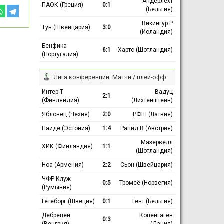
Андерлехт
ПАОК (Греция)
0:1
(Бельгия)
Викингур Р
Тун (Швейцария)
3:0
(Исландия)
Бенфика
6:1
Хартс (Шотландия)
(Португалия)
Лига конференций: Матчи / плей-офф
Интер Т
Вадуц
2:1
(Финляндия)
(Лихтенштейн)
Яблонец (Чехия)
2:0
РФШ (Латвия)
Пайде (Эстония)
1:4
Рапид В (Австрия)
Мазервелл
ХИК (Финляндия)
1:1
(Шотландия)
Ноа (Армения)
2:2
Сьон (Швейцария)
ЧФР Клуж
0:5
Тромсё (Норвегия)
(Румыния)
Гётеборг (Швеция)
0:1
Гент (Бельгия)
Дебрецен
Копенгаген
0:3
(Венгрия)
(Дания)