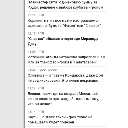
"Манчестер Сити" одинаковую сумму за
Родри, решение о выборе клуба за игроком
12:31
РПЛ
Корякин: мы на все матчи настраиваемся
одинаково. Будь то "Факел" или "Спартак"
12:15
РПЛ
"Спартак" объявил о переходе Мирлинда
Даку
11:58
РПЛ
Источник: агенты Батракова запросили € 7-8
млн за трансфер игрока в "Галатасарай"
11:44
Кубок России
Оливейра — о травме Кондакова: даже фол
не зафиксировали. Это очень некрасиво
11:29
РПЛ
Ленини: несмотря на возраст Месси, всё
равно сложно противодействовать тому,
что он делает
11:14
РПЛ
Саусь — о Даку: такой игрок точно не
помешает и будет полезен