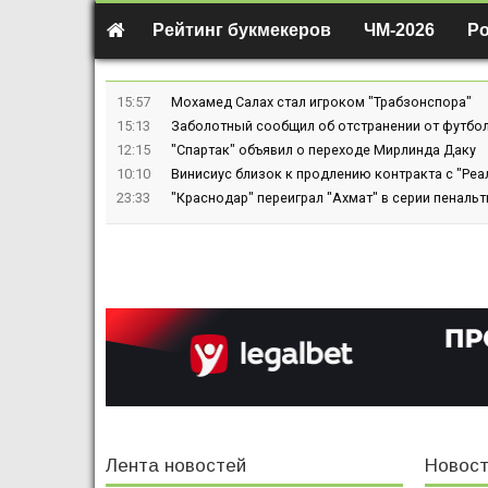
Рейтинг букмекеров
ЧМ-2026
Р
15:57
Мохамед Салах стал игроком "Трабзонспора"
15:13
Заболотный сообщил об отстранении от футбол
12:15
"Спартак" объявил о переходе Мирлинда Даку
10:10
Винисиус близок к продлению контракта с "Реа
23:33
"Краснодар" переиграл "Ахмат" в серии пенальт
Лента новостей
Новост