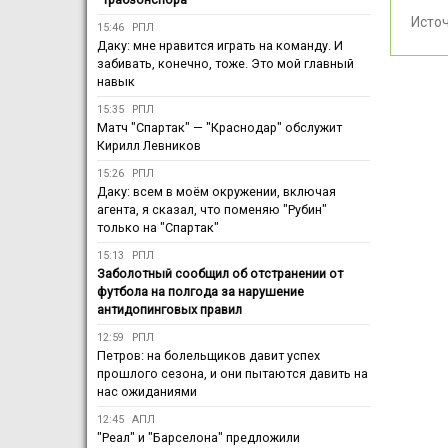
Исто
15:46
РПЛ
Даку: мне нравится играть на команду. И
забивать, конечно, тоже. Это мой главный
навык
15:35
РПЛ
Матч "Спартак" — "Краснодар" обслужит
Кирилл Левников
15:26
РПЛ
Даку: всем в моём окружении, включая
агента, я сказал, что поменяю "Рубин"
только на "Спартак"
15:13
РПЛ
Заболотный сообщил об отстранении от
футбола на полгода за нарушение
антидопинговых правил
12:59
РПЛ
Петров: на болельщиков давит успех
прошлого сезона, и они пытаются давить на
нас ожиданиями
12:45
АПЛ
"Реал" и "Барселона" предложили