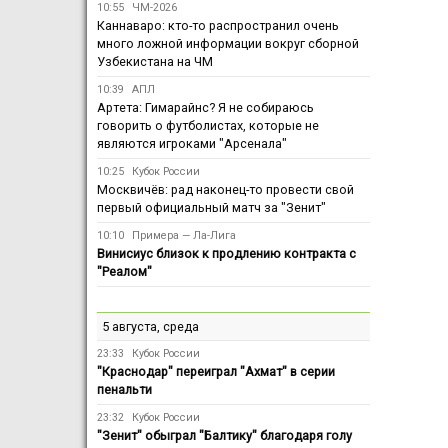
10:55
ЧМ-2026
Каннаваро: кто-то распространил очень
много ложной информации вокруг сборной
Узбекистана на ЧМ
10:39
АПЛ
Артета: Гимарайнс? Я не собираюсь
говорить о футболистах, которые не
являются игроками "Арсенала"
10:25
Кубок России
Москвичёв: рад наконец-то провести свой
первый официальный матч за "Зенит"
10:10
Примера — Ла-Лига
Винисиус близок к продлению контракта с
"Реалом"
5 августа, среда
23:33
Кубок России
"Краснодар" переиграл "Ахмат" в серии
пенальти
23:32
Кубок России
"Зенит" обыграл "Балтику" благодаря голу