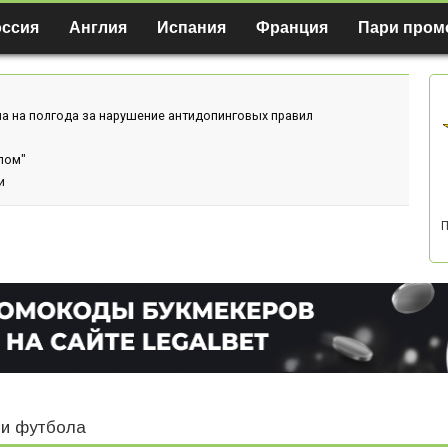
оссия
Англия
Испания
Франция
Пари пром
а на полгода за нарушение антидопинговых правил
лом"
и
П
и футбола