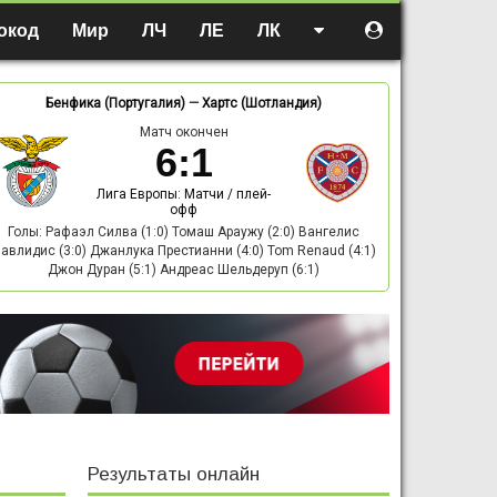
окод
Мир
ЛЧ
ЛЕ
ЛК
Бенфика (Португалия)
—
Хартс (Шотландия)
Матч окончен
6
:
1
Лига Европы: Матчи / плей-
офф
Голы: Рафаэл Силва (1:0) Томаш Араужу (2:0) Вангелис
авлидис (3:0) Джанлука Престианни (4:0) Tom Renaud (4:1)
Джон Дуран (5:1) Андреас Шельдеруп (6:1)
Результаты онлайн