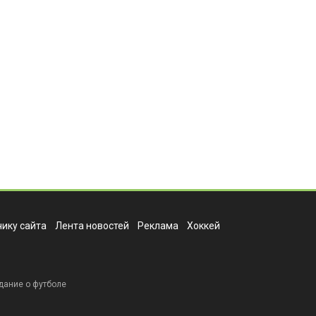
ику сайта
Лента новостей
Реклама
Хоккей
дание о футболе