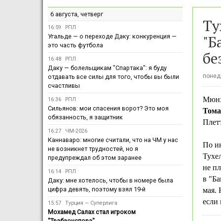
6 августа, четверг
Ту
16:59
РПЛ
"Б
Угальде — о переходе Даку: конкуренция —
это часть футбола
бе
16:48
РПЛ
Даку — болельщикам "Спартака": я буду
понеде
отдавать все силы для того, чтобы вы были
счастливы
Мюнх
16:36
РПЛ
Сильянов: мои спасения ворот? Это моя
Тома
обязанность, я защитник
Плетт
16:27
ЧМ-2026
Каннаваро: многие считали, что на ЧМ у нас
По и
не возникнет трудностей, но я
Тухел
предупреждал об этом заранее
не пл
16:14
РПЛ
в "Ба
Даку: мне хотелось, чтобы в номере была
цифра девять, поэтому взял 19-й
мая.
если 
15:57
Турция — Суперлига
Мохамед Салах стал игроком
"Трабзонспора"