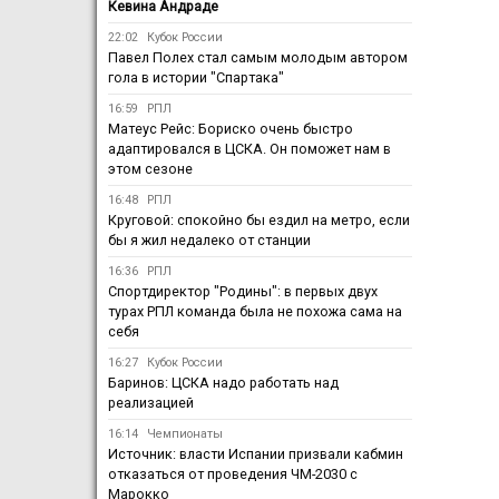
Кевина Андраде
22:02
Кубок России
Павел Полех стал самым молодым автором
гола в истории "Спартака"
16:59
РПЛ
Матеус Рейс: Бориско очень быстро
адаптировался в ЦСКА. Он поможет нам в
этом сезоне
16:48
РПЛ
Круговой: спокойно бы ездил на метро, если
бы я жил недалеко от станции
16:36
РПЛ
Спортдиректор "Родины": в первых двух
турах РПЛ команда была не похожа сама на
себя
16:27
Кубок России
Баринов: ЦСКА надо работать над
реализацией
16:14
Чемпионаты
Источник: власти Испании призвали кабмин
отказаться от проведения ЧМ-2030 с
Марокко