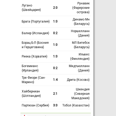
Рунавик
Лугано
2:0
(Фарерские
(Швейцария)
острова)
Динамо Мн
Брага (Португалия)
1:0
(Беларусь)
Норшелланн
Валюр (Исландия)
0:2
(Дания)
Борац Б-Л (Босния
МЛ Витебск
1:0
и Герцеговина)
(Беларусь)
Ильвес
Риека (Хорватия)
1:0
(Финляндия)
Богемианс
Мидтьюлланн
0:2
(Ирландия)
(Дания)
Тре Фиори (Сан-
1:4
Дрита (Косово)
Марино)
Шкендия
Хайберниан
2:1
(Северная
(Шотландия)
Македония)
Партизан (Сербия)
3:0
Тобол (Казахстан)