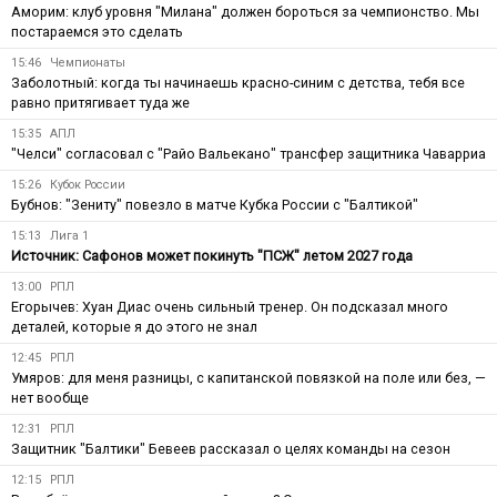
Аморим: клуб уровня "Милана" должен бороться за чемпионство. Мы
постараемся это сделать
15:46
Чемпионаты
Заболотный: когда ты начинаешь красно-синим с детства, тебя все
равно притягивает туда же
15:35
АПЛ
"Челси" согласовал с "Райо Вальекано" трансфер защитника Чаварриа
15:26
Кубок России
Бубнов: "Зениту" повезло в матче Кубка России с "Балтикой"
15:13
Лига 1
Источник: Сафонов может покинуть "ПСЖ" летом 2027 года
13:00
РПЛ
Егорычев: Хуан Диас очень сильный тренер. Он подсказал много
деталей, которые я до этого не знал
12:45
РПЛ
Умяров: для меня разницы, с капитанской повязкой на поле или без, —
нет вообще
12:31
РПЛ
Защитник "Балтики" Бевеев рассказал о целях команды на сезон
12:15
РПЛ