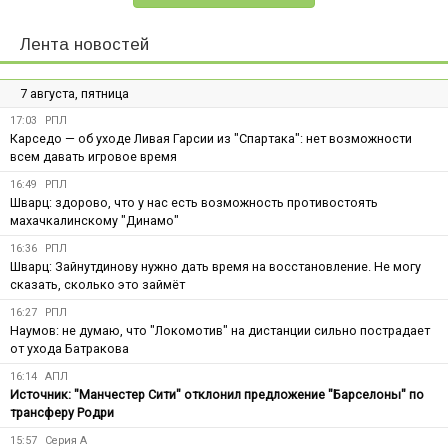
Лента новостей
7 августа, пятница
17:03
РПЛ
Карседо — об уходе Ливая Гарсии из "Спартака": нет возможности
всем давать игровое время
16:49
РПЛ
Шварц: здорово, что у нас есть возможность противостоять
махачкалинскому "Динамо"
16:36
РПЛ
Шварц: Зайнутдинову нужно дать время на восстановление. Не могу
сказать, сколько это займёт
16:27
РПЛ
Наумов: не думаю, что "Локомотив" на дистанции сильно пострадает
от ухода Батракова
16:14
АПЛ
Источник: "Манчестер Сити" отклонил предложение "Барселоны" по
трансферу Родри
15:57
Серия А