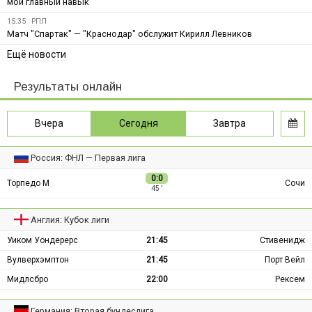
мой главный навык
15:35
РПЛ
Матч "Спартак" — "Краснодар" обслужит Кирилл Левников
Ещё новости
Результаты онлайн
Вчера
Сегодня
Завтра
Россия: ФНЛ — Первая лига
0:0
Торпедо М
Сочи
45 ′
Англия: Кубок лиги
Уиком Уондерерс
21:45
Стивенидж
Вулверхэмптон
21:45
Порт Вейл
Мидлсбро
22:00
Рексем
Германия: Вторая бундеслига