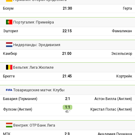
Бохум
21:30
Герта
Португалия: Примейра
Эшторил
22:15
Фамаликан
Нидерланды: Эредивизия
Камбюр
21:00
Эксельсиор
Бельгия: Лига Жюпиле
Брюгге
21:45
Кортрейк
Товарищеские матчи: Клубы
Бавария (Германия)
2:1
Астон Вилла (Англия)
1:1
Фулхэм (Англия)
Кристал Пэлас (Англия)
45 ′
Венгрия: ОТР Банк Лига
МТК
2:3
Академия Пушкаша