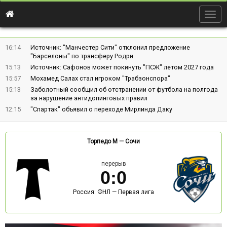
Togg
navig
16:14
Источник: "Манчестер Сити" отклонил предложение
"Барселоны" по трансферу Родри
15:13
Источник: Сафонов может покинуть "ПСЖ" летом 2027 года
15:57
Мохамед Салах стал игроком "Трабзонспора"
15:13
Заболотный сообщил об отстранении от футбола на полгода
за нарушение антидопинговых правил
12:15
"Спартак" объявил о переходе Мирлинда Даку
Торпедо М
—
Сочи
перерыв
0
:
0
Россия: ФНЛ — Первая лига