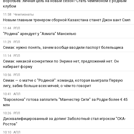
Воробьёв: личная цель на новый сезон? Стать чемпионом с родным
клубом
11:58
Чемпионаты
Новым главным тренером сборной Казахстана станет Джон вант Схип
11:44
РПЛ
"Родина" арендует у "Ахмата" Мансилью
11:29
РПЛ
Семак: нужно понять, зачем вообще вводили паспорт болельщика
11:14
РПЛ
Семак: никакой конкретики по Энрике нет, предложений нет. Он
набирает форму
10:56
РПЛ
Семак — о матче с "Родиной": команда, которая выиграла Первую
лигу, забив больше всех мячей, о чём-то говорит
10:41
АПЛ
"Барселона" готова заплатить "Манчестер Сити" за Родри более € 45
млн
10:26
РПЛ
Дисквалифицированный за допинг Заболотный стал игроком "СКА-
Ростов"
10:10
АПЛ