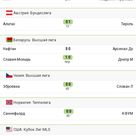
Австрия: Бундеслига
0:1
Альтах
Тироль
15 ′
Беларусь: Высшая лига
Нафтан
3:0
Арсенал Дз
1:0
Славия-Мозырь
Днепр М
пер.
Чехия: Высшая лига
0:0
Зброёвка
Слован Л
45 ′
Норвегия: Типпелига
0:0
Саннефьорд
КФУМ
45 ′
США: Кубок Лиг MLS