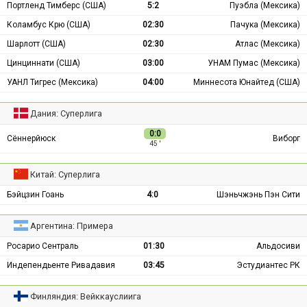
Портленд Тимберс (США)
5:2
Пуэбла (Мексика)
Коламбус Крю (США)
02:30
Пачука (Мексика)
Шарлотт (США)
02:30
Атлас (Мексика)
Цинциннати (США)
03:00
УНАМ Пумас (Мексика)
УАНЛ Тигрес (Мексика)
04:00
Миннесота Юнайтед (США)
Дания: Суперлига
0:0
Сённерйюск
Виборг
45 ′
Китай: Суперлига
Бэйцзин Гоань
4:0
Шэньчжэнь Пэн Сити
Аргентина: Примера
Росарио Сентраль
01:30
Альдосиви
Индепендьенте Ривадавия
03:45
Эстудиантес РК
Финляндия: Вейккауслиига