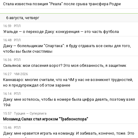
Стала известна позиция "Реала" после срыва трансфера Родри
6 августа, четверг
16:59
РПЛ
Угальде — о переходе Даку: конкуренция — это часть футбола
16:48
РПЛ
Даку — болельщикам "Спартака": я буду отдавать все силы для того,
чтобы вы были счастливы
16:36
РПЛ
Сильянов: мои спасения ворот? Это моя обязанность, я защитник
16:27
ЧМ-2026
Каннаваро: многие считали, что на ЧМ у нас не возникнет трудностей,
но я предупреждал об этом заранее
16:14
РПЛ
Даку: мне хотелось, чтобы в номере была цифра девять, поэтому взял
19-й
15:57
Турция — Суперлига
Мохамед Салах стал игроком "Трабзонспора"
15:46
РПЛ
Даку: мне нравится играть на команду. И забивать, конечно, тоже. Это