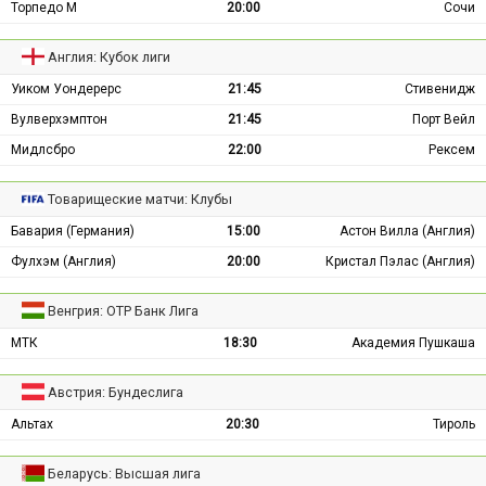
Торпедо М
20:00
Сочи
Англия: Кубок лиги
Уиком Уондерерс
21:45
Стивенидж
Вулверхэмптон
21:45
Порт Вейл
Мидлсбро
22:00
Рексем
Товарищеские матчи: Клубы
Бавария (Германия)
15:00
Астон Вилла (Англия)
Фулхэм (Англия)
20:00
Кристал Пэлас (Англия)
Венгрия: ОТР Банк Лига
МТК
18:30
Академия Пушкаша
Австрия: Бундеслига
Альтах
20:30
Тироль
Беларусь: Высшая лига