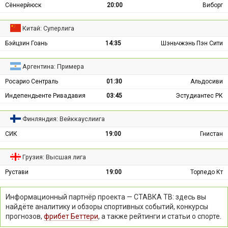
Сённерйюск
20:00
Виборг
Китай: Суперлига
Бэйцзин Гоань
14:35
Шэньчжэнь Пэн Сити
Аргентина: Примера
Росарио Сентраль
01:30
Альдосиви
Индепендьенте Ривадавия
03:45
Эстудиантес РК
Финляндия: Вейккауслиига
СИК
19:00
Гнистан
Грузия: Высшая лига
Рустави
19:00
Торпедо Кт
Информационный партнёр проекта — СТАВКА ТВ: здесь вы
найдёте аналитику и обзоры спортивных событий, конкурсы
прогнозов,
фрибет Беттери
, а также рейтинги и статьи о спорте.