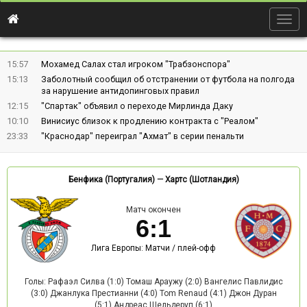
Togg
navig
15:57
Мохамед Салах стал игроком "Трабзонспора"
15:13
Заболотный сообщил об отстранении от футбола на полгода
за нарушение антидопинговых правил
12:15
"Спартак" объявил о переходе Мирлинда Даку
10:10
Винисиус близок к продлению контракта с "Реалом"
23:33
"Краснодар" переиграл "Ахмат" в серии пенальти
Бенфика (Португалия)
—
Хартс (Шотландия)
Матч окончен
6
:
1
Лига Европы: Матчи / плей-офф
Голы: Рафаэл Силва (1:0) Томаш Араужу (2:0) Вангелис Павлидис
(3:0) Джанлука Престианни (4:0) Tom Renaud (4:1) Джон Дуран
(5:1) Андреас Шельдеруп (6:1)