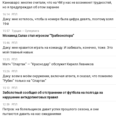
Каннаваро: многие считали, что на ЧМ у нас не возникнет трудностей,
но я предупреждал об этом заранее
16:14
РПЛ
Даку: мне хотелось, чтобы в номере была цифра девять, поэтому взял
19-й
15:57
Турция — Суперлига
Мохамед Салах стал игроком "Трабзонспора"
15:46
РПЛ
Даку: мне нравится играть на команду. И забивать, конечно, тоже. Это
мой главный навык
15:35
РПЛ
Матч "Спартак" — "Краснодар" обслужит Кирилл Левников
15:26
РПЛ
Даку: всем в моём окружении, включая агента, я сказал, что поменяю
"Рубин" только на "Спартак"
15:13
РПЛ
Заболотный сообщил об отстранении от футбола на полгода за
нарушение антидопинговых правил
12:59
РПЛ
Петров: на болельщиков давит успех прошлого сезона, и они
пытаются давить на нас ожиданиями