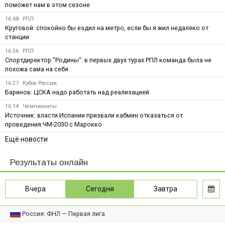
поможет нам в этом сезоне
16:48
РПЛ
Круговой: спокойно бы ездил на метро, если бы я жил недалеко от
станции
16:36
РПЛ
Спортдиректор "Родины": в первых двух турах РПЛ команда была не
похожа сама на себя
16:27
Кубок России
Баринов: ЦСКА надо работать над реализацией
16:14
Чемпионаты
Источник: власти Испании призвали кабмин отказаться от
проведения ЧМ-2030 с Марокко
Ещё новости
Результаты онлайн
Вчера
Сегодня
Завтра
Россия: ФНЛ — Первая лига