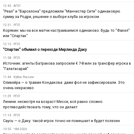
12:45
АПЛ
"Реал" и "Барселона" предложили "Манчестер Сити" одинаковую
сумму за Родри, решение о выборе клуба за игроком
12:31
РПЛ
Корякин: мы на все матчи настраиваемся одинаково. Будь то "Факел"
или "Спартак"
12:15
РПЛ
"Спартак" объявил о переходе Мирлинда Даку
11:58
РПЛ
Источник: агенты Батракова запросили € 7-8 млн за трансфер игрока в
"Галатасарай"
11:44
Кубок России
Оливейра — о травме Кондакова: даже фол не зафиксировали. Это
очень некрасиво
11:29
РПЛ
Ленини: несмотря на возраст Месси, всё равно сложно
противодействовать тому, что он делает
11:14
РПЛ
Саусь — о Даку: такой игрок точно не помешает и будет полезен
10:55
ЧМ-2026