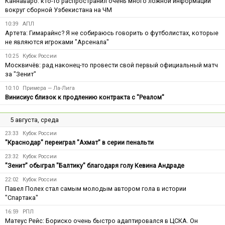
Каннаваро: кто-то распространил очень много ложной информации
вокруг сборной Узбекистана на ЧМ
10:39
АПЛ
Артета: Гимарайнс? Я не собираюсь говорить о футболистах, которые
не являются игроками "Арсенала"
10:25
Кубок России
Москвичёв: рад наконец-то провести свой первый официальный матч
за "Зенит"
10:10
Примера — Ла-Лига
Винисиус близок к продлению контракта с "Реалом"
5 августа, среда
23:33
Кубок России
"Краснодар" переиграл "Ахмат" в серии пенальти
23:32
Кубок России
"Зенит" обыграл "Балтику" благодаря голу Кевина Андраде
22:02
Кубок России
Павел Полех стал самым молодым автором гола в истории
"Спартака"
16:59
РПЛ
Матеус Рейс: Бориско очень быстро адаптировался в ЦСКА. Он