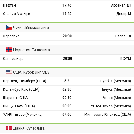
Нафтан
17:45
Арсенал Дз
Славия-Мозырь
19:45
Днепр М
Чехия: Высшая лига
Зброёвка
20:00
Слован Л
Норвегия: Типпелига
Саннефьорд
20:00
КФУМ
США: Кубок Лиг MLS
Портленд Тимберс (США)
5:2
Пуэбла (Мексика)
Коламбус Крю (США)
02:30
Пачука (Мексика)
Шарлотт (США)
02:30
Атлас (Мексика)
Цинциннати (США)
03:00
УНАМ Пумас (Мексика)
УАНЛ Тигрес (Мексика)
04:00
Миннесота Юнайтед (США)
Дания: Суперлига