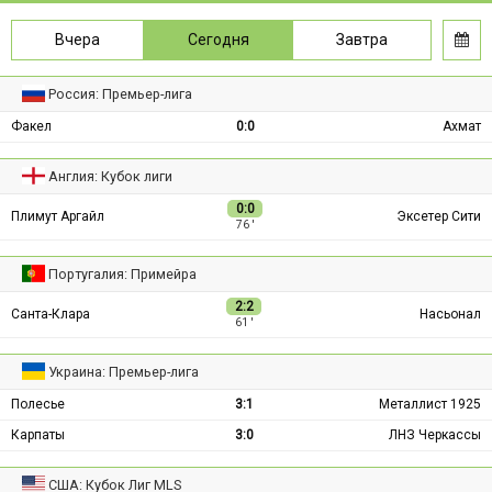
Вчера
Сегодня
Завтра
Россия: Премьер-лига
Факел
0:0
Ахмат
Англия: Кубок лиги
0:0
Плимут Аргайл
Эксетер Сити
76 ′
Португалия: Примейра
2:2
Санта-Клара
Насьонал
61 ′
Украина: Премьер-лига
Полесье
3:1
Металлист 1925
Карпаты
3:0
ЛНЗ Черкассы
США: Кубок Лиг MLS