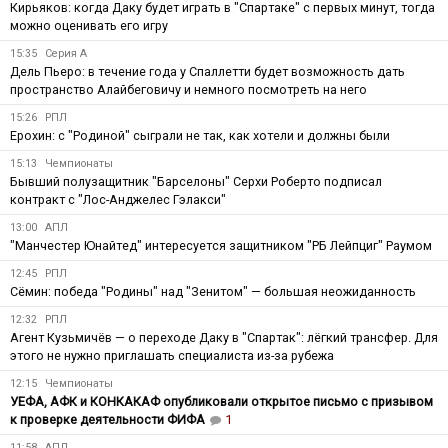
Кирьяков: когда Даку будет играть в "Спартаке" с первых минут, тогда
можно оценивать его игру
15:35
Серия А
Дель Пьеро: в течение года у Спаллетти будет возможность дать
пространство Алайбеговичу и немного посмотреть на него
15:26
РПЛ
Ерохин: с "Родиной" сыграли не так, как хотели и должны были
15:13
Чемпионаты
Бывший полузащитник "Барселоны" Серхи Роберто подписал
контракт с "Лос-Анджелес Гэлакси"
13:00
АПЛ
"Манчестер Юнайтед" интересуется защитником "РБ Лейпциг" Раумом
12:45
РПЛ
Сёмин: победа "Родины" над "Зенитом" — большая неожиданность
12:32
РПЛ
Агент Кузьмичёв — о переходе Даку в "Спартак": лёгкий трансфер. Для
этого не нужно приглашать специалиста из-за рубежа
12:15
Чемпионаты
УЕФА, АФК и КОНКАКАФ опубликовали открытое письмо с призывом
к проверке деятельности ФИФА
1
11:58
АПЛ