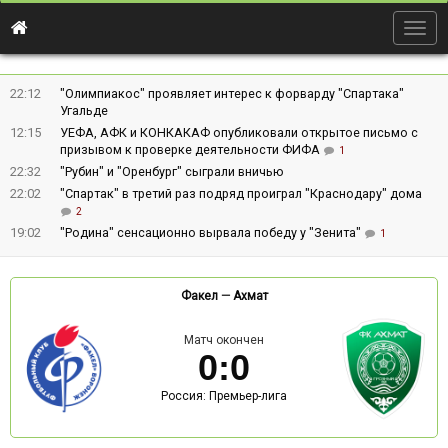
Togg
navig
22:12
"Олимпиакос" проявляет интерес к форварду "Спартака"
Угальде
12:15
УЕФА, АФК и КОНКАКАФ опубликовали открытое письмо с
призывом к проверке деятельности ФИФА
1
22:32
"Рубин" и "Оренбург" сыграли вничью
22:02
"Спартак" в третий раз подряд проиграл "Краснодару" дома
2
19:02
"Родина" сенсационно вырвала победу у "Зенита"
1
Факел
—
Ахмат
Матч окончен
0
:
0
Россия: Премьер-лига