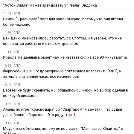
"Астон Вилла" может арендовать у "Реала" Эндрика
11:44
РПЛ
Сёмин: "Краснодар" победил закономерно, потому что они играли
более надёжно
11:29
АПЛ
Ван Дейк: мне нравилось работать со Слотом, и я уверен, что мне
понравится работать и с новым тренером
11:14
АПЛ
Ираола: на данный момент нам не хватает сил на все 90 минут матча
10:56
АПЛ
Фергюсон: в 2013 году Моуринью согласился возглавить "МЮ", а
затем, в считанные часы, всё изменилось
10:40
РПЛ
Бабаев: не буду скрывать, мы общались с Личкой, но выбор сделан в
пользу Игдисамова
10:26
РПЛ
Алаев: по игре "Краснодара" со "Спартаком" я заметил, что судьи
дают больше бороться. Это радует
1
10:11
АПЛ
Моуринью объяснил, почему не возглавил "Манчестер Юнайтед" в
2013 году