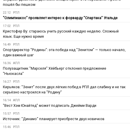
пошёл бы пешком
22:12
РПЛ
"Олимпиакос" проявляет интерес к форварду "Спартака" Угальде
17:02
РПЛ
Кристофер Ву: стараюсь учить русский каждую неделю. Сложный
язык. Еще нужно время
16:49
РПЛ
Спортдиректор "Родины": эта победа над "Зенитом" — только начало,
один важный шаг
16:36
АПЛ
Полузащитник "Марселя" Хёйбьерг отклонил предложение
"Ньюкасла"
16:27
РПЛ
Кирьяков: "Зенит" после двух лёгких побед в РПЛ дал слабину и не так
серьёзно настроился на "Родину"
16:14
АПЛ
"Вест Хэм Юнайтед" может подписать Джейми Варди
15:57
РПЛ
Источник: "Динамо" планирует приобрести двух новичков
15:46
РПЛ