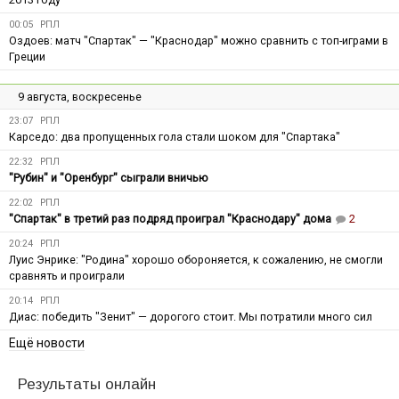
00:05
РПЛ
Оздоев: матч "Спартак" — "Краснодар" можно сравнить с топ-играми в
Греции
9 августа, воскресенье
23:07
РПЛ
Карседо: два пропущенных гола стали шоком для "Спартака"
22:32
РПЛ
"Рубин" и "Оренбург" сыграли вничью
22:02
РПЛ
"Спартак" в третий раз подряд проиграл "Краснодару" дома
2
20:24
РПЛ
Луис Энрике: "Родина" хорошо обороняется, к сожалению, не смогли
сравнять и проиграли
20:14
РПЛ
Диас: победить "Зенит" — дорогого стоит. Мы потратили много сил
Ещё новости
Результаты онлайн