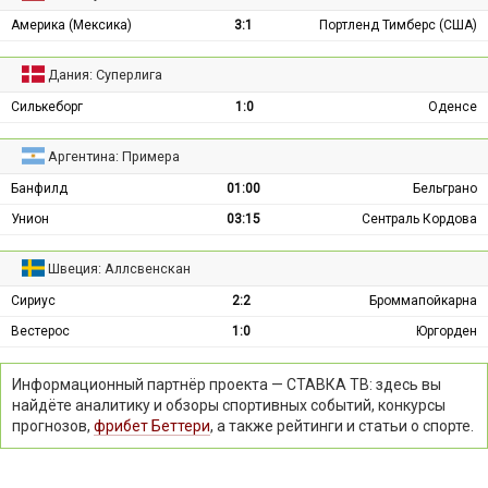
Америка (Мексика)
3:1
Портленд Тимберс (США)
Дания: Суперлига
Силькеборг
1:0
Оденсе
Аргентина: Примера
Банфилд
01:00
Бельграно
Унион
03:15
Сентраль Кордова
Швеция: Аллсвенскан
Сириус
2:2
Броммапойкарна
Вестерос
1:0
Юргорден
Информационный партнёр проекта — СТАВКА ТВ: здесь вы
найдёте аналитику и обзоры спортивных событий, конкурсы
прогнозов,
фрибет Беттери
, а также рейтинги и статьи о спорте.