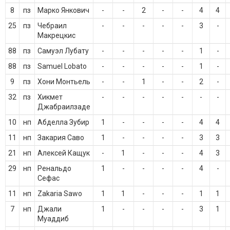
8
пз
Марко Янкович
-
-
2
-
-
4
4
25
пз
Чебраил
-
-
-
-
-
3
-
Макрецкис
88
пз
Самуэл Лубату
-
-
-
-
-
1
-
88
пз
Samuel Lobato
-
-
-
-
-
1
-
9
пз
Хони Монтьель
-
-
1
-
-
2
-
32
пз
Хикмет
-
-
-
-
-
-
-
Джабраилзаде
10
нп
Абделла Зубир
1
-
-
-
-
4
4
11
нп
Закария Саво
1
-
-
-
-
3
3
21
нп
Алексей Кащук
-
1
-
-
-
4
3
29
нп
Ренальдо
1
-
-
-
-
4
-
Сефас
11
нп
Zakaria Sawo
1
1
-
-
-
1
1
7
нп
Джали
1
-
-
-
-
3
1
Муаддиб