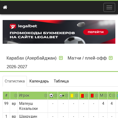
Togg
navig
Карабах (Азербайджан)
Матчи / плей-офф
2026-2027
Статистика
Календарь
Таблица
#
Игрок
M
С
99
вр
Матеуш
-
-
-
-
-
4
4
Кохальски
1
вр
Шахрудин
-
-
-
-
-
-
-