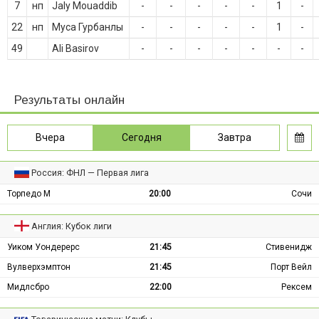
7
нп
Jaly Mouaddib
-
-
-
-
-
1
-
22
нп
Муса Гурбанлы
-
-
-
-
-
1
-
49
Ali Basirov
-
-
-
-
-
-
-
Результаты онлайн
Вчера
Сегодня
Завтра
Россия: ФНЛ — Первая лига
Торпедо М
20:00
Сочи
Англия: Кубок лиги
Уиком Уондерерс
21:45
Стивенидж
Вулверхэмптон
21:45
Порт Вейл
Мидлсбро
22:00
Рексем