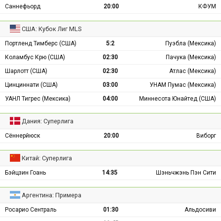
Саннефьорд
20:00
КФУМ
США: Кубок Лиг MLS
Портленд Тимберс (США)
5:2
Пуэбла (Мексика)
Коламбус Крю (США)
02:30
Пачука (Мексика)
Шарлотт (США)
02:30
Атлас (Мексика)
Цинциннати (США)
03:00
УНАМ Пумас (Мексика)
УАНЛ Тигрес (Мексика)
04:00
Миннесота Юнайтед (США)
Дания: Суперлига
Сённерйюск
20:00
Виборг
Китай: Суперлига
Бэйцзин Гоань
14:35
Шэньчжэнь Пэн Сити
Аргентина: Примера
Росарио Сентраль
01:30
Альдосиви