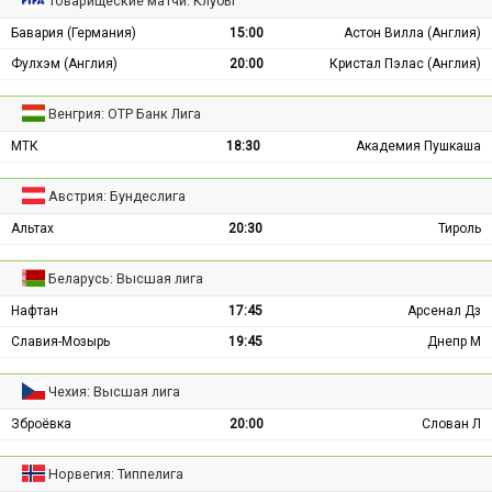
Товарищеские матчи: Клубы
Бавария (Германия)
15:00
Астон Вилла (Англия)
Фулхэм (Англия)
20:00
Кристал Пэлас (Англия)
Венгрия: ОТР Банк Лига
МТК
18:30
Академия Пушкаша
Австрия: Бундеслига
Альтах
20:30
Тироль
Беларусь: Высшая лига
Нафтан
17:45
Арсенал Дз
Славия-Мозырь
19:45
Днепр М
Чехия: Высшая лига
Зброёвка
20:00
Слован Л
Норвегия: Типпелига