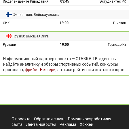
Индепендьенте Ривадавия
03:45
Эстудиантес РК
Финляндия: Вейккауслиига
СИК
19:00
Гнистан
Грузия: Высшая лига
Рустави
19:00
Торпедо Кт
Информационный партнёр проекта — СТАВКА ТВ: здесь вы
найдёте аналитику и обзоры спортивных событий, конкурсы
прогнозов,
фрибет Беттери
, а также рейтинги и статьи о спорте.
О проекте
Обратная связь
Помощь разработчику
сайта
Лента новостей
Реклама
Хоккей