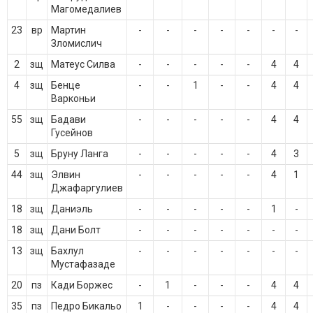
Магомедалиев
23
вр
Мартин
-
-
-
-
-
-
-
Зломислич
2
зщ
Матеус Силва
-
-
-
-
-
4
4
4
зщ
Бенце
-
-
1
-
-
4
4
Варконьи
55
зщ
Бадави
-
-
-
-
-
4
4
Гусейнов
5
зщ
Бруну Ланга
-
-
-
-
-
4
3
44
зщ
Элвин
-
-
-
-
-
4
1
Джафаргулиев
18
зщ
Даниэль
-
-
-
-
-
1
-
18
зщ
Дани Болт
-
-
-
-
-
-
-
13
зщ
Бахлул
-
-
-
-
-
-
-
Мустафазаде
20
пз
Кади Боржес
-
1
-
-
-
4
4
35
пз
Педро Бикальо
1
-
-
-
-
4
4