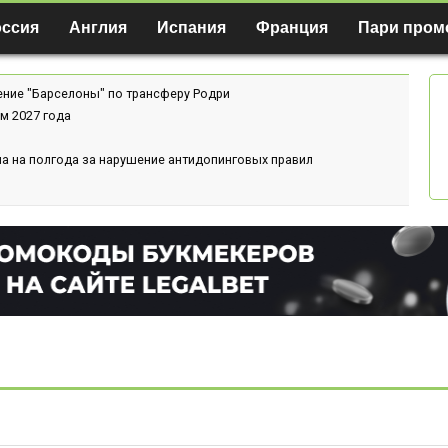
оссия
Англия
Испания
Франция
Пари пром
ение "Барселоны" по трансферу Родри
м 2027 года
а на полгода за нарушение антидопинговых правил