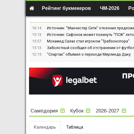
Рейтинг букмекеров
ЧМ-2026
Р
16:14
Источник: "Манчестер Сити" отклонил предлож
15:13
Источник: Сафонов может покинуть "ПСЖ" лето
15:57
Мохамед Салах стал игроком "Трабзонспора"
15:13
Заболотный сообщил об отстранении от футбол
12:15
"Спартак" объявил о переходе Мирлинда Даку
Сампдория
Кубок
2026-2027
Календарь
Таблица