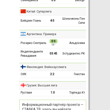
Сённерйюск
0:0
Виборг
Китай: Суперлига
Шэньчжэнь Пэн
Бэйцзин Гоань
4:0
Сити
Аргентина: Примера
0:0
Росарио Сентраль
Альдосиви
19 ′
Индепендьенте
03:45
Эстудиантес РК
Ривадавия
Финляндия: Вейккауслиига
СИК
2:2
Гнистан
Грузия: Высшая лига
Рустави
1:0
Торпедо Кт
Информационный партнёр проекта —
СТАВКА ТВ: здесь вы найдёте