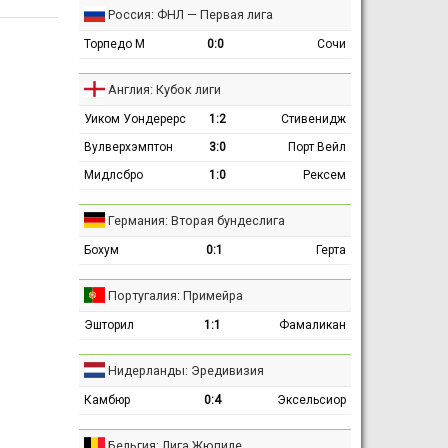
Россия: ФНЛ — Первая лига
Торпедо М
0:0
Сочи
Англия: Кубок лиги
Уиком Уондерерс
1:2
Стивенидж
Вулверхэмптон
3:0
Порт Вейл
Мидлсбро
1:0
Рексем
Германия: Вторая бундеслига
Бохум
0:1
Герта
Португалия: Примейра
Эшторил
1:1
Фамаликан
Нидерланды: Эредивизия
Камбюр
0:4
Эксельсиор
Бельгия: Лига Жюпиле