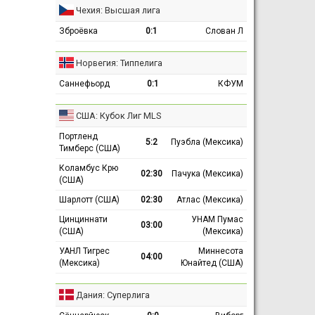
Чехия: Высшая лига
Зброёвка
0:1
Слован Л
Норвегия: Типпелига
Саннефьорд
0:1
КФУМ
США: Кубок Лиг MLS
Портленд
5:2
Пуэбла (Мексика)
Тимберс (США)
Коламбус Крю
02:30
Пачука (Мексика)
(США)
Шарлотт (США)
02:30
Атлас (Мексика)
Цинциннати
УНАМ Пумас
03:00
(США)
(Мексика)
УАНЛ Тигрес
Миннесота
04:00
(Мексика)
Юнайтед (США)
Дания: Суперлига