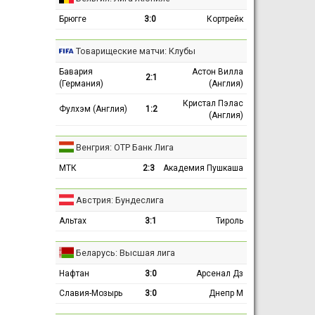
Брюгге
3:0
Кортрейк
Товарищеские матчи: Клубы
Бавария
Астон Вилла
2:1
(Германия)
(Англия)
Кристал Пэлас
Фулхэм (Англия)
1:2
(Англия)
Венгрия: ОТР Банк Лига
МТК
2:3
Академия Пушкаша
Австрия: Бундеслига
Альтах
3:1
Тироль
Беларусь: Высшая лига
Нафтан
3:0
Арсенал Дз
Славия-Мозырь
3:0
Днепр М