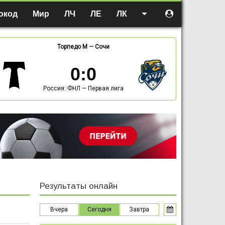
окод
Мир
ЛЧ
ЛЕ
ЛК
Торпедо М
—
Сочи
0
:
0
Россия: ФНЛ — Первая лига
Результаты онлайн
Вчера
Сегодня
Завтра