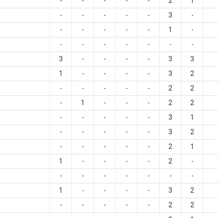
-
-
-
-
-
2
1
-
-
-
-
-
3
-
-
-
-
-
-
1
-
-
-
-
-
-
-
-
3
-
-
-
-
3
3
1
-
-
-
-
3
2
-
-
-
-
-
2
2
-
1
-
-
-
2
2
-
-
-
-
-
3
1
-
-
-
-
-
3
2
-
-
-
-
-
2
1
1
-
-
-
-
2
-
-
-
-
-
-
-
-
1
-
-
-
-
3
2
-
-
-
-
-
2
2