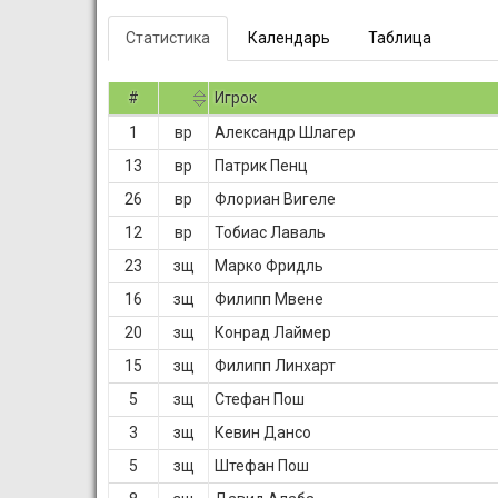
Статистика
Календарь
Таблица
#
Игрок
1
вр
Александр Шлагер
13
вр
Патрик Пенц
26
вр
Флориан Вигеле
12
вр
Тобиас Лаваль
23
зщ
Марко Фридль
16
зщ
Филипп Мвене
20
зщ
Конрад Лаймер
15
зщ
Филипп Линхарт
5
зщ
Стефан Пош
3
зщ
Кевин Дансо
5
зщ
Штефан Пош