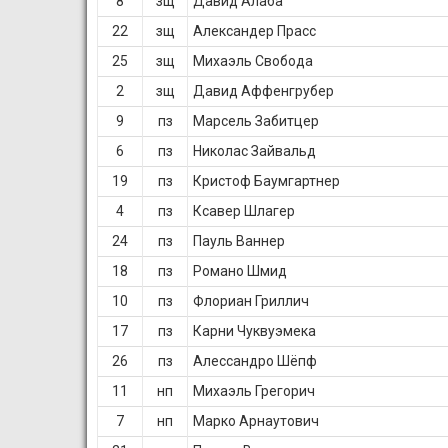
8
зщ
Давид Алаба
22
зщ
Александер Прасс
25
зщ
Михаэль Свобода
2
зщ
Давид Аффенгрубер
9
пз
Марсель Забитцер
6
пз
Николас Зайвальд
19
пз
Кристоф Баумгартнер
4
пз
Ксавер Шлагер
24
пз
Пауль Ваннер
18
пз
Романо Шмид
10
пз
Флориан Гриллич
17
пз
Карни Чуквуэмека
26
пз
Алессандро Шёпф
11
нп
Михаэль Грегорич
7
нп
Марко Арнаутович