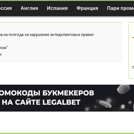
оссия
Англия
Испания
Франция
Пари пром
а на полгода за нарушение антидопинговых правил
лом"
и
П