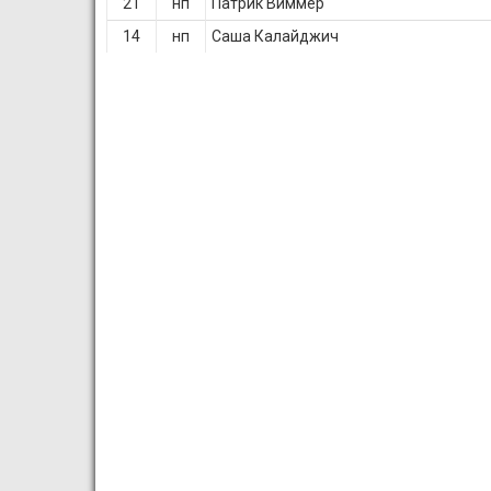
21
нп
Патрик Виммер
14
нп
Саша Калайджич