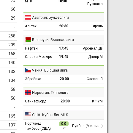
75
МТК
18:30
Пушкаша
66
Австрия: Бундеслига
29
Альтах
20:30
Тироль
-
258
Беларусь: Высшая лига
209
Нафтан
17:45
Арсенал Дз
168
Славия-Мозырь
19:45
Днепр М
140
Чехия: Высшая лига
133
Зброёвка
20:00
Слован Л
104
58
Норвегия: Типпелига
56
Саннефьорд
20:00
КФУМ
-
США: Кубок Лиг MLS
165
Портленд
0:0
107
Пуэбла (Мексика)
Тимберс (США)
12 ′