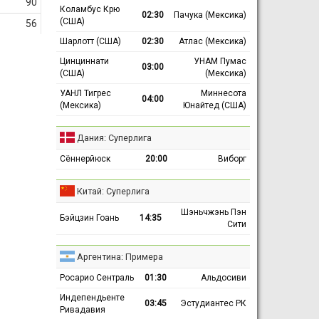
90
Коламбус Крю
02:30
Пачука (Мексика)
(США)
56
Шарлотт (США)
02:30
Атлас (Мексика)
Цинциннати
УНАМ Пумас
03:00
(США)
(Мексика)
УАНЛ Тигрес
Миннесота
04:00
(Мексика)
Юнайтед (США)
Дания: Суперлига
Сённерйюск
20:00
Виборг
Китай: Суперлига
Шэньчжэнь Пэн
Бэйцзин Гоань
14:35
Сити
Аргентина: Примера
Росарио Сентраль
01:30
Альдосиви
Индепендьенте
03:45
Эстудиантес РК
Ривадавия