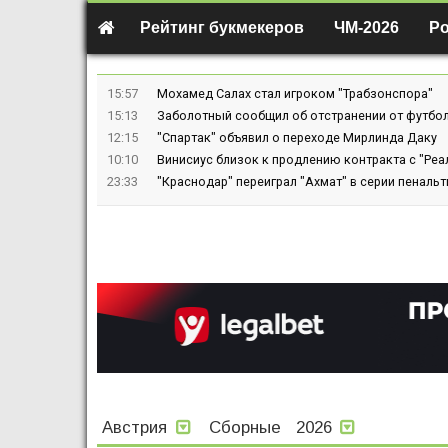
Рейтинг букмекеров
ЧМ-2026
Р
15:57
Мохамед Салах стал игроком "Трабзонспора"
15:13
Заболотный сообщил об отстранении от футбол
12:15
"Спартак" объявил о переходе Мирлинда Даку
10:10
Винисиус близок к продлению контракта с "Реа
23:33
"Краснодар" переиграл "Ахмат" в серии пенальт
Австрия
Сборные
2026