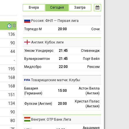
Вчера
Сегодня
Завтра
Россия: ФНЛ — Первая лига
Торпедо М
20:00
Сочи
136
Англия: Кубок лиги
90
Уиком Уондерерс
21:45
Стивенидж
44
Вулверхэмптон
21:45
Порт Вейл
-
Мидлсбро
22:00
Рексем
195
168
Товарищеские матчи: Клубы
168
Бавария
Астон Вилла
15:00
(Германия)
(Англия)
151
Кристал Пэлас
134
Фулхэм (Англия)
20:00
(Англия)
90
Венгрия: ОТР Банк Лига
80
Академия