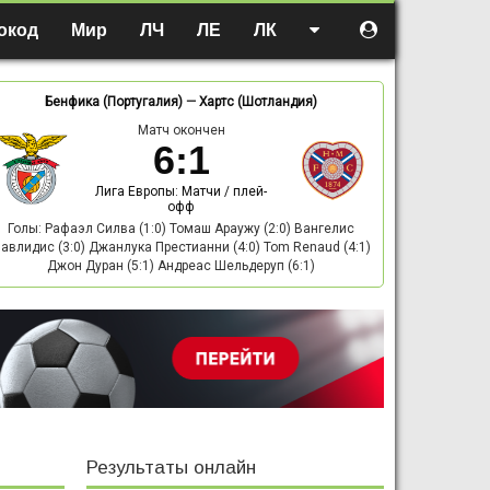
окод
Мир
ЛЧ
ЛЕ
ЛК
Бенфика (Португалия)
—
Хартс (Шотландия)
Матч окончен
6
:
1
Лига Европы: Матчи / плей-
офф
Голы: Рафаэл Силва (1:0) Томаш Араужу (2:0) Вангелис
авлидис (3:0) Джанлука Престианни (4:0) Tom Renaud (4:1)
Джон Дуран (5:1) Андреас Шельдеруп (6:1)
Результаты онлайн