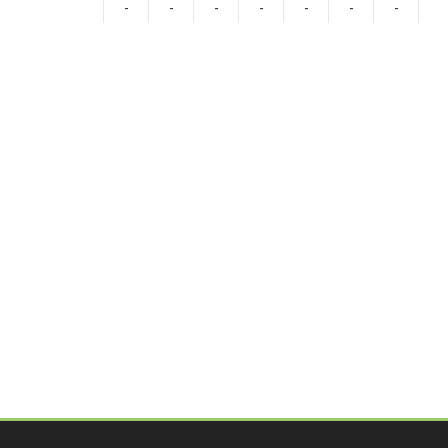
-
-
-
-
-
-
-