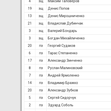
4
зщ
Максим Таловеров
19
зщ
Денис Попов
13
зщ
Денис Мирошниченко
21
зщ
Владислав Дубинчак
3
зщ
Валерий Бондарь
3
зщ
Богдан Михайличенко
20
пз
Георгий Судаков
6
пз
Тарас Степаненко
17
пз
Александр Зинченко
8
пз
Руслан Малиновский
7
пз
Андрей Ярмоленко
14
пз
Владимир Бражко
20
пз
Александр Зубков
5
пз
Сергей Сидорчук
2
пз
Эдуард Соболь