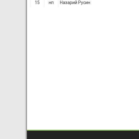
15
нп
Назарий Русин