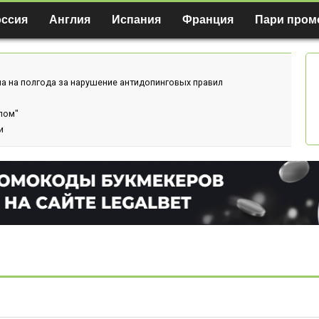
оссия
Англия
Испания
Франция
Пари пром
а на полгода за нарушение антидопинговых правил
лом"
и