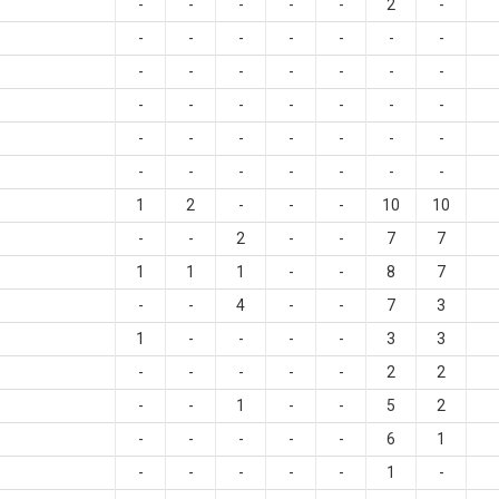
-
-
-
-
-
2
-
-
-
-
-
-
-
-
-
-
-
-
-
-
-
-
-
-
-
-
-
-
-
-
-
-
-
-
-
-
-
-
-
-
-
-
1
2
-
-
-
10
10
-
-
2
-
-
7
7
1
1
1
-
-
8
7
-
-
4
-
-
7
3
1
-
-
-
-
3
3
-
-
-
-
-
2
2
-
-
1
-
-
5
2
-
-
-
-
-
6
1
-
-
-
-
-
1
-