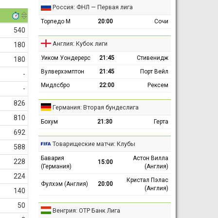
Россия: ФНЛ — Первая лига
Торпедо М
20:00
Сочи
540
Англия: Кубок лиги
180
Уиком Уондерерс
21:45
Стивенидж
180
Вулверхэмптон
21:45
Порт Вейл
-
Мидлсбро
22:00
Рексем
-
826
Германия: Вторая бундеслига
810
Бохум
21:30
Герта
692
Товарищеские матчи: Клубы
588
Бавария
Астон Вилла
228
15:00
(Германия)
(Англия)
224
Кристал Пэлас
Фулхэм (Англия)
20:00
(Англия)
140
50
Венгрия: ОТР Банк Лига