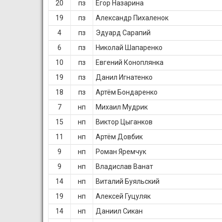
20
пз
Егор Назарина
19
пз
Александр Пихаленок
4
пз
Эдуард Сарапий
6
пз
Николай Шапаренко
10
пз
Евгений Коноплянка
19
пз
Данил Игнатенко
18
пз
Артём Бондаренко
7
нп
Михаил Мудрик
15
нп
Виктор Цыганков
11
нп
Артём Довбик
9
нп
Роман Яремчук
9
нп
Владислав Ванат
14
нп
Виталий Буяльский
19
нп
Алексей Гуцуляк
14
нп
Даниил Сикан