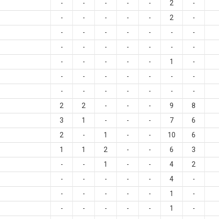
-
-
-
-
-
2
-
-
-
-
-
-
2
-
-
-
-
-
-
-
-
-
-
-
-
-
-
-
-
-
-
-
-
1
-
-
-
-
-
-
-
-
-
-
-
-
-
-
-
2
2
-
-
-
9
8
3
1
-
-
-
7
6
2
-
1
-
-
10
6
1
1
2
-
-
6
3
-
-
1
-
-
4
2
-
-
-
-
-
4
-
-
-
-
-
-
1
-
-
-
-
-
-
1
-