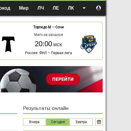
окод
Мир
ЛЧ
ЛЕ
ЛК
Торпедо М
—
Сочи
Матч не начался
20:00
Россия: ФНЛ — Первая лига
Результаты онлайн
Вчера
Сегодня
Завтра