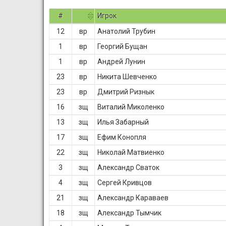
#
Игрок
12
вр
Анатолий Трубин
1
вр
Георгий Бущан
1
вр
Андрей Лунин
23
вр
Никита Шевченко
23
вр
Дмитрий Ризнык
16
зщ
Виталий Миколенко
13
зщ
Илья Забарный
17
зщ
Ефим Конопля
22
зщ
Николай Матвиенко
3
зщ
Александр Сваток
4
зщ
Сергей Кривцов
21
зщ
Александр Караваев
18
зщ
Александр Тымчик