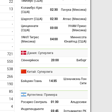
Тимберс (США)
22
Коламбус Крю
13
02:30
Пачука (Мексика)
(США)
-
Шарлотт (США)
02:30
Атлас (Мексика)
-
Цинциннати
УНАМ Пумас
03:00
(США)
(Мексика)
-
УАНЛ Тигрес
Миннесота
-
04:00
(Мексика)
Юнайтед (США)
-
Дания: Суперлига
721
Сённерйюск
20:00
Виборг
550
538
Китай: Суперлига
266
Шэньчжэнь Пэн
Бэйцзин Гоань
14:35
Сити
190
85
Аргентина: Примера
14
Росарио Сентраль
01:30
Альдосиви
4
Индепендьенте
03:45
Эстудиантес РК