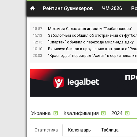
Рейтинг букмекеров
ЧМ-2026
Р
15:57
Мохамед Салах стал игроком "Трабзонспора"
15:13
Заболотный сообщил об отстранении от футбол
12:15
"Спартак" объявил о переходе Мирлинда Даку
10:10
Винисиус близок к продлению контракта с "Реа
23:33
"Краснодар" переиграл "Ахмат" в серии пенальт
Украина
Квалификация
2024
Статистика
Календарь
Таблица