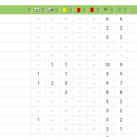
M
С
-
-
-
-
-
6
6
-
-
-
-
-
2
2
-
-
-
-
-
2
2
-
-
-
-
-
-
-
-
-
-
-
-
-
-
-
1
1
-
-
10
9
1
-
1
-
-
9
9
1
2
3
-
-
9
7
-
-
2
-
-
8
8
-
-
-
-
-
5
2
-
-
-
-
-
3
2
1
-
-
-
-
3
2
-
-
-
-
-
2
1