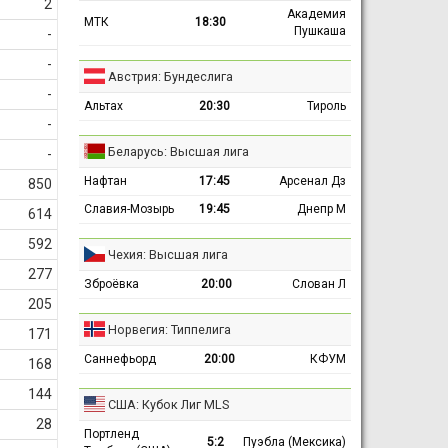
2
Академия
МТК
18:30
Пушкаша
-
-
Австрия: Бундеслига
-
Альтах
20:30
Тироль
-
Беларусь: Высшая лига
-
Нафтан
17:45
Арсенал Дз
850
Славия-Мозырь
19:45
Днепр М
614
592
Чехия: Высшая лига
277
Зброёвка
20:00
Слован Л
205
Норвегия: Типпелига
171
Саннефьорд
20:00
КФУМ
168
144
США: Кубок Лиг MLS
28
Портленд
5:2
Пуэбла (Мексика)