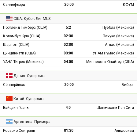
Саннефьорд
20:00
КФУМ
США: Кубок Лиг MLS
Портленд Тимберс (США)
5:2
Пуэбла (Мексика)
Коламбус Крю (США)
02:30
Пачука (Мексика)
Шарлотт (США)
02:30
Атлас (Мексика)
Цинциннати (США)
03:00
УНАМ Пумас (Мексика)
УАНЛ Тигрес (Мексика)
04:00
Миннесота Юнайтед (США)
Дания: Суперлига
Сённерйюск
20:00
Виборг
Китай: Суперлига
Бэйцзин Гоань
4:0
Шэньчжэнь Пэн Сити
Аргентина: Примера
Росарио Сентраль
01:30
Альдосиви