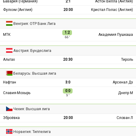
Бавария (Германия)
2:1
Астон Вилла (Англия)
Фулхэм (Англия)
20:00
Кристал Пэлас (Англия)
Венгрия: ОТР Банк Лига
1:2
МТК
Академия Пушкаша
66 ′
Австрия: Бундеслига
Альтах
20:30
Тироль
Беларусь: Высшая лига
Нафтан
3:0
Арсенал Дз
0:0
Славия-Мозырь
Днепр М
9 ′
Чехия: Высшая лига
Зброёвка
20:00
Слован Л
Норвегия: Типпелига