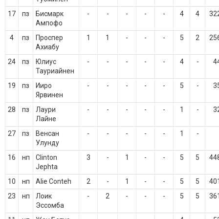
17
пз
Бисмарк
-
-
-
-
-
4
4
32
Ампофо
4
пз
Проспер
1
1
-
-
-
5
2
25
Ахиабу
24
пз
Юлиус
-
-
-
-
-
4
-
4
Тауриайнен
19
пз
Ииро
-
-
-
-
-
5
-
3
Ярвинен
28
пз
Лаури
-
-
-
-
-
1
-
3
Лайне
27
пз
Венсан
-
-
-
-
-
1
-
Улунду
16
нп
Clinton
3
-
1
-
-
5
5
44
Jephta
10
нп
Alie Conteh
2
-
1
-
-
5
5
40
23
нп
Лоик
-
2
-
-
-
5
5
36
Эссомба