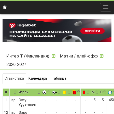
Togg
navig
Интер Т (Финляндия)
Матчи / плей-офф
2026-2027
Статистика
Календарь
Таблица
#
Игрок
M
С
1
вр
Ээту
-
-
-
-
-
5
5
45
Хуухтанен
12
вр
Ээро
-
-
-
-
-
-
-