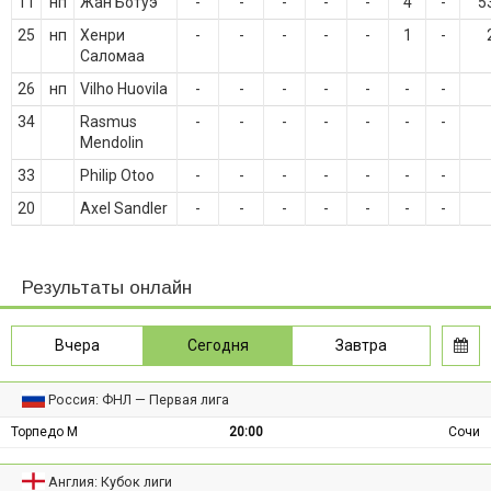
11
нп
Жан Ботуэ
-
-
-
-
-
4
-
5
25
нп
Хенри
-
-
-
-
-
1
-
Саломаа
26
нп
Vilho Huovila
-
-
-
-
-
-
-
34
Rasmus
-
-
-
-
-
-
-
Mendolin
33
Philip Otoo
-
-
-
-
-
-
-
20
Axel Sandler
-
-
-
-
-
-
-
Результаты онлайн
Вчера
Сегодня
Завтра
Россия: ФНЛ — Первая лига
Торпедо М
20:00
Сочи
Англия: Кубок лиги