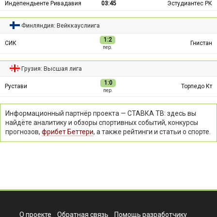
Индепендьенте Ривадавия
03:45
Эстудиантес РК
Финляндия: Вейккауслиига
1:2
СИК
Гнистан
пер.
Грузия: Высшая лига
1:0
Рустави
Торпедо Кт
пер.
Информационный партнёр проекта — СТАВКА ТВ: здесь вы
найдёте аналитику и обзоры спортивных событий, конкурсы
прогнозов,
фрибет Беттери
, а также рейтинги и статьи о спорте.
О проекте
Обратная связь
Помощь разработчику