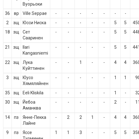
Вуорьоки
36
вр
Ville Seppae
-
-
-
-
-
-
-
2
зщ
Юсси Ниска
-
-
-
-
-
5
5
45
18
зщ
Сет
-
-
-
-
-
5
5
44
Сааринен
21
зщ
Ilari
-
-
-
-
-
5
5
44
Kangasniemi
22
зщ
Лука
-
-
1
-
-
4
4
36
Куйттинен
3
зщ
Юусо
-
-
-
-
-
1
1
9
Хямяляйнен
35
зщ
Eeli Kliskila
-
-
-
-
-
1
-
3
30
зщ
Йебоа
-
-
-
-
-
2
-
1
Аманква
14
пз
Янне-Пекка
-
2
2
1
-
4
4
36
Лайне
9
пз
Яссе
1
1
3
-
-
5
5
35
Туоминен