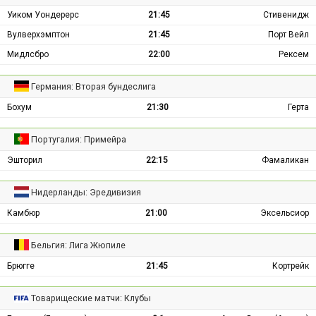
Уиком Уондерерс
21:45
Стивенидж
Вулверхэмптон
21:45
Порт Вейл
Мидлсбро
22:00
Рексем
Германия: Вторая бундеслига
Бохум
21:30
Герта
Португалия: Примейра
Эшторил
22:15
Фамаликан
Нидерланды: Эредивизия
Камбюр
21:00
Эксельсиор
Бельгия: Лига Жюпиле
Брюгге
21:45
Кортрейк
Товарищеские матчи: Клубы